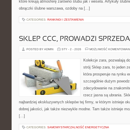
które kreują atmosferę zarówno ślubu jak i wesela. Artykuły ślub
obrączki ślubne warszawa, ozdoby na […]
CATEGORIES:
RANKINGI I ZESTAWIENIA
SKLEP CCC, PROWADZI SPRZED
POSTED BY ADMIN
STY - 2 - 2026
MOŻLIWOŚĆ KOMENTOWAN
Kolekcje zara, pozwalają do
strój Sklep zara, to jeden z
która prosperuje na rynku 
szczególnie dużym powodze
zdecydowanie na znakomitej
rzecz jasna są ubrania. Skl
najbardziej ekskluzywnych sklepów tej firmy, w którym istnieje o
dobrej jakości, jak także niezwykle modne. Tam także istnieje mo
[…]
CATEGORIES:
SAMOWYSTARCZALNOŚĆ ENERGETYCZNA