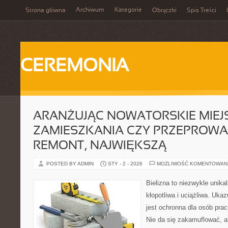
Archiwum
Kategorie
Strona główna
Obrączki
Spis Treści
CEREMONIA
ARANŻUJĄC NOWATORSKIE MIEJ
ZAMIESZKANIA CZY PRZEPROW
REMONT, NAJWIĘKSZĄ
POSTED BY ADMIN
STY - 2 - 2026
MOŻLIWOŚĆ KOMENTOWAN
Bielizna to niezwykle unik
kłopotliwa i uciążliwa. Ukaz
jest ochronna dla osób prac
Nie da się zakamuflować, a