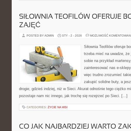
SIŁOWNIA TEOFILÓW OFERUJE B
ZAJĘĆ
POSTED BY ADMIN
STY - 2 - 2026
MOŻLIWOŚĆ KOMENTOWAN
Siłownia Teofilów oferuje b
trzeba mieć na uwadze, że j
sobie na przykład martensy
zainteresować nas e-sklep
więc trudno zrozumieć takie
zakupić solidne buty, a jes
drogie, gdzieś indziej, niż w Sieci. Akurat odnośnie tego ciężko m
pozostaje nam nic innego, jak trochę się rozejrzeć po Sieci. […]
CATEGORIES:
ŻYCIE NA WSI
CO JAK NAJBARDZIEJ WARTO ZA