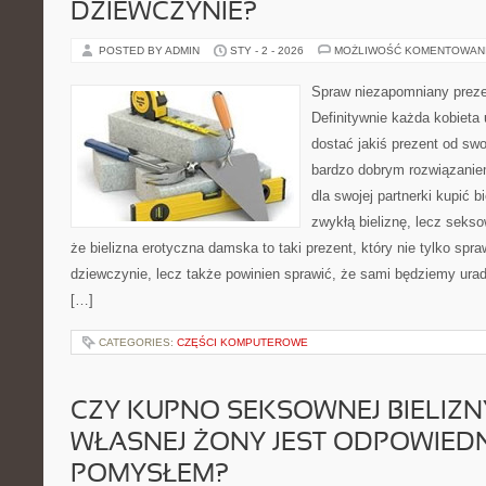
DZIEWCZYNIE?
POSTED BY ADMIN
STY - 2 - 2026
MOŻLIWOŚĆ KOMENTOWAN
Spraw niezapomniany prezen
Definitywnie każda kobieta 
dostać jakiś prezent od sw
bardzo dobrym rozwiązaniem
dla swojej partnerki kupić b
zwykłą bieliznę, lecz sekso
że bielizna erotyczna damska to taki prezent, który nie tylko spr
dziewczynie, lecz także powinien sprawić, że sami będziemy ur
[…]
CATEGORIES:
CZĘŚCI KOMPUTEROWE
CZY KUPNO SEKSOWNEJ BIELIZN
WŁASNEJ ŻONY JEST ODPOWIED
POMYSŁEM?