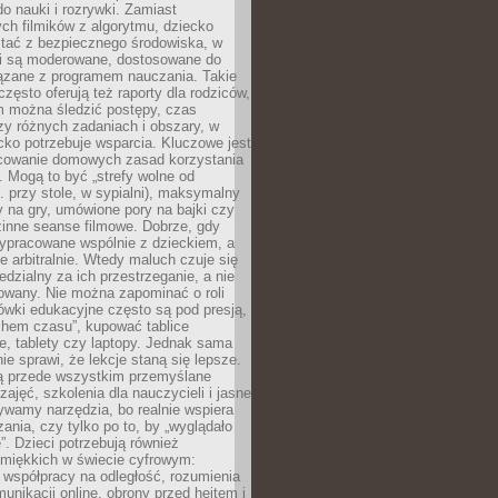
o nauki i rozrywki. Zamiast
ch filmików z algorytmu, dziecko
tać z bezpiecznego środowiska, w
ci są moderowane, dostosowane do
iązane z programem nauczania. Takie
często oferują też raporty dla rodziców,
m można śledzić postępy, czas
y różnych zadaniach i obszary, w
cko potrzebuje wsparcia. Kluczowe jest
cowanie domowych zasad korzystania
i. Mogą to być „strefy wolne od
. przy stole, w sypialni), maksymalny
 na gry, umówione pory na bajki czy
zinne seanse filmowe. Dobrze, gdy
ypracowane wspólnie z dzieckiem, a
e arbitralnie. Wtedy maluch czuje się
dzialny za ich przestrzeganie, a nie
lowany. Nie można zapominać o roli
ówki edukacyjne często są pod presją,
chem czasu”, kupować tablice
e, tablety czy laptopy. Jednak sama
nie sprawi, że lekcje staną się lepsze.
ą przede wszystkim przemyślane
zajęć, szkolenia dla nauczycieli i jasne
ywamy narzędzia, bo realnie wspiera
ania, czy tylko po to, by „wyglądało
. Dzieci potrzebują również
 miękkich w świecie cyfrowym:
 współpracy na odległość, rozumienia
unikacji online, obrony przed hejtem i