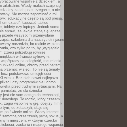
ypracowane wspólnie z dzieckiem, a
e arbitralnie. Wtedy maluch czuje się
dzialny za ich przestrzeganie, a nie
lowany. Nie można zapominać o roli
ówki edukacyjne często są pod presją,
chem czasu”, kupować tablice
e, tablety czy laptopy. Jednak sama
nie sprawi, że lekcje staną się lepsze.
ą przede wszystkim przemyślane
zajęć, szkolenia dla nauczycieli i jasne
ywamy narzędzia, bo realnie wspiera
ania, czy tylko po to, by „wyglądało
. Dzieci potrzebują również
 miękkich w świecie cyfrowym:
 współpracy na odległość, rozumienia
unikacji online, obrony przed hejtem i
a przemoc w sieci. To nie są tematy
, lecz podstawowe umiejętności
XI wieku. Bez nich nawet najlepsza
likacji czy programów nie uchroni
owieka przed trudnymi sytuacjami. Na
 pamiętać, że dla dziecka
y jest nie sam dostęp do technologii,
 dorosłego. To rodzic, który czasem
k, zagra wspólnie w grę, obejrzy filmik,
 tym, co zobaczyli, staje się
m po świecie online. Wtedy internet
ć samotną przestrzenią pełną pokus, a
lejnym miejscem, w którym dziecko
liskości, zaufania i mądrego wsparcia.