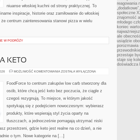
reagowania n
niuanse włoskiej kuchni od strony praktycznej. To
„dodatkowe”
społeczne X
inarne inspiracje, historie oraz zamiłowanie do włoskiej
znajomość ap
, że centrum zainteresowania stanowi pizza w wielu
młodego czł
koniec warto
najważniejsz
ale obecność
usiądzie obo
NE W PODRÓŻY
porozmawia o
przewodnikie
przestaje by
A KETO
staje się ko
doświadcza b
ODCHUDZANIE
2026
MOŻLIWOŚĆ KOMENTOWANIA
ZOSTAŁA WYŁĄCZONA
NA
KETO
FoodForce to centrum zakupów low carb stworzony dla
osób, które chcą jeść keto bez poczucia, że ciągle z
czegoś rezygnują. To miejsce, w którym jakość
spotykają się z podejściem nowoczesnym: wybierasz
produkty, które wspierają styl życia oparty na
tłuszczach, a jednocześnie pomagają utrzymać niski
 przestrzeni, gdzie keto jest realne na co dzień, a nie
kładnie o tym. Nowe kategorie na […]