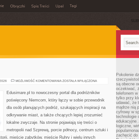
rie
Tagi
Obrączki
Spis Treści
Upał
SUB
Pokolenie dz
rzeczywistośc
DORTMUND
 2026
MOŻLIWOŚĆ KOMENTOWANIA
ZOSTAŁA WYŁĄCZONA
są obecne od
oczekiwać, ż
Edusimare.pl to nowoczesny portal dla podróżników
telefonem w 
tylko przy k
poświęcony Niemcom, który łączy w sobie przewodnik
udawać, że t
mądrze nią p
dla osób planujących podróż, szukających inspiracji na
cyfrowy w s
odkrywanie miast, a także chcących lepiej zrozumieć
technologie 
edukacyjne. 
lokalne zwyczaje. Na stronie pojawiają się treści o
logiczne, wir
metropolii nad Szprewą, porcie północy, centrum sztuki i
popularnonau
zachęcić do
rii, mieście zabytków, mieście Ruhry i wielu innych