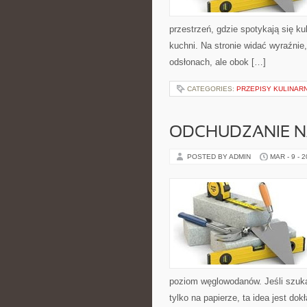
przestrzeń, gdzie spotykają się kul
kuchni. Na stronie widać wyraźnie
odsłonach, ale obok […]
CATEGORIES:
PRZEPISY KULINAR
ODCHUDZANIE N
POSTED BY ADMIN
MAR - 9 - 
poziom węglowodanów. Jeśli szukasz
tylko na papierze, ta idea jest do