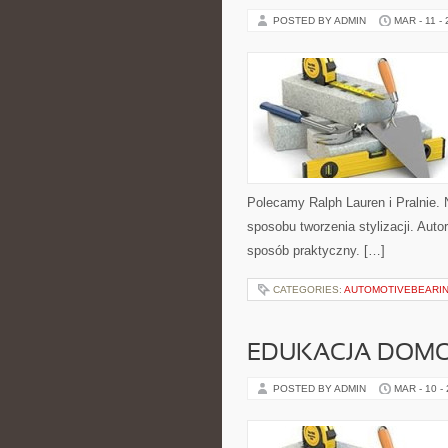
POSTED BY ADMIN
MAR - 11 -
Polecamy Ralph Lauren i Pralnie. 
sposobu tworzenia stylizacji. Auto
sposób praktyczny. […]
CATEGORIES:
AUTOMOTIVEBEARI
EDUKACJA DOMO
POSTED BY ADMIN
MAR - 10 -