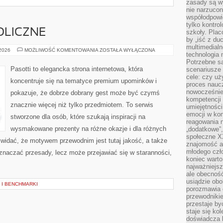
zasady są w
nie narzucon
współodpowie
tylko kontro
OLICZNE
szkoły. Plac
by „iść z du
multimedialn
PREZENTY
 2026
MOŻLIWOŚĆ KOMENTOWANIA
ZOSTAŁA WYŁĄCZONA
technologia 
SYMBOLICZNE
Potrzebne s
Pasotti to elegancka strona internetowa, która
scenariusze 
cele: czy uż
koncentruje się na tematyce premium upominków i
proces naucz
nowocześnie”
pokazuje, że dobrze dobrany gest może być czymś
kompetencji
znacznie więcej niż tylko przedmiotem. To serwis
umiejętności
emocji w kom
stworzone dla osób, które szukają inspiracji na
reagowania n
wysmakowane prezenty na różne okazje i dla różnych
„dodatkowe”
społeczne X
 widać, że motywem przewodnim jest tutaj jakość, a także
znajomość ap
młodego czł
oznaczać przesady, lecz może przejawiać się w staranności,
koniec warto
najważniejsz
ale obecność
usiądzie obo
 I BENCHMARKI
porozmawia o
przewodnikie
przestaje by
staje się ko
doświadcza b