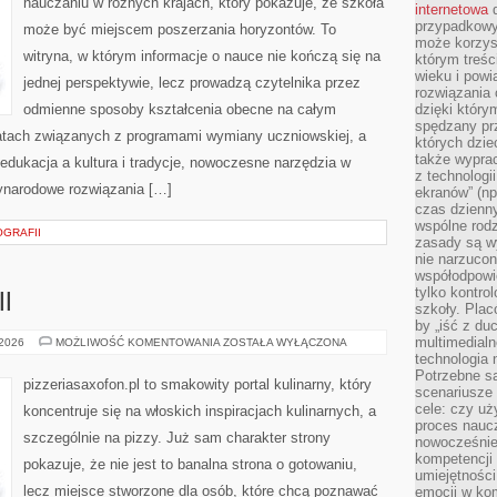
nauczaniu w różnych krajach, który pokazuje, że szkoła
internetowa
d
przypadkowy
może być miejscem poszerzania horyzontów. To
może korzys
witryna, w którym informacje o nauce nie kończą się na
którym treś
wieku i pow
jednej perspektywie, lecz prowadzą czytelnika przez
rozwiązania 
odmienne sposoby kształcenia obecne na całym
dzięki który
spędzany prz
matach związanych z programami wymiany uczniowskiej, a
których dzie
także wypra
 edukacja a kultura i tradycje, nowoczesne narzędzia w
z technologi
ynarodowe rozwiązania […]
ekranów” (np
czas dzienny
wspólne rod
OGRAFII
zasady są w
nie narzucon
współodpowie
tylko kontro
I
szkoły. Plac
by „iść z du
multimedialn
RECENZJE
 2026
MOŻLIWOŚĆ KOMENTOWANIA
ZOSTAŁA WYŁĄCZONA
PIZZERII
technologia 
Potrzebne s
pizzeriasaxofon.pl to smakowity portal kulinarny, który
scenariusze 
cele: czy uż
koncentruje się na włoskich inspiracjach kulinarnych, a
proces naucz
szczególnie na pizzy. Już sam charakter strony
nowocześnie”
kompetencji
pokazuje, że nie jest to banalna strona o gotowaniu,
umiejętności
lecz miejsce stworzone dla osób, które chcą poznawać
emocji w kom