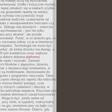
e od małego uczą się wyszukiwać
porównywać źródła i krytycznie myśleć,
lepiej odnaleźć się w realiach szybko
 się gospodarki opartej na wiedzy.
e cyfrowa rzeczywistość kryje
nadmiar bodźców, uzależnienie od
takt z nieodpowiednimi treściami czy
. Dlatego rolą dorosłych – rodziców,
i wychowawców – jest nie tylko
asu przy ekranie”, ale przede
ozmawiać. Pytać, w co dziecko gra, co
m rozmawia online, co je w internecie
 niepokoi. Technologia nie może być
ynką”, do której dziecko ma dostęp, a
 W tym kontekście coraz większe
a dobrze dobrana
platforma
o nauki i rozrywki. Zamiast
ch filmików z algorytmu, dziecko
tać z bezpiecznego środowiska, w
ci są moderowane, dostosowane do
iązane z programem nauczania. Takie
często oferują też raporty dla rodziców,
m można śledzić postępy, czas
y różnych zadaniach i obszary, w
cko potrzebuje wsparcia. Kluczowe jest
cowanie domowych zasad korzystania
i. Mogą to być „strefy wolne od
. przy stole, w sypialni), maksymalny
 na gry, umówione pory na bajki czy
zinne seanse filmowe. Dobrze, gdy