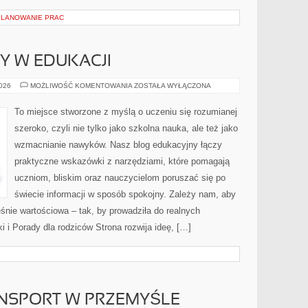
PLANOWANIE PRAC
NY W EDUKACJI
NOWINKI
2026
MOŻLIWOŚĆ KOMENTOWANIA
ZOSTAŁA WYŁĄCZONA
I
ZMIANY
W
To miejsce stworzone z myślą o uczeniu się rozumianej
EDUKACJI
szeroko, czyli nie tylko jako szkolna nauka, ale też jako
wzmacnianie nawyków. Nasz blog edukacyjny łączy
praktyczne wskazówki z narzędziami, które pomagają
uczniom, bliskim oraz nauczycielom poruszać się po
świecie informacji w sposób spokojny. Zależy nam, aby
śnie wartościowa – tak, by prowadziła do realnych
i i Porady dla rodziców Strona rozwija ideę, […]
ANSPORT W PRZEMYŚLE