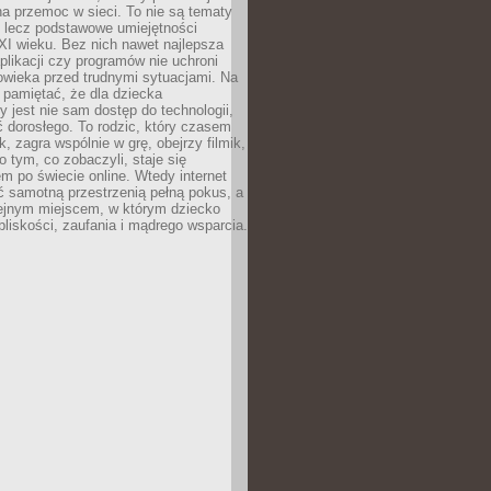
a przemoc w sieci. To nie są tematy
, lecz podstawowe umiejętności
XI wieku. Bez nich nawet najlepsza
likacji czy programów nie uchroni
owieka przed trudnymi sytuacjami. Na
 pamiętać, że dla dziecka
y jest nie sam dostęp do technologii,
 dorosłego. To rodzic, który czasem
k, zagra wspólnie w grę, obejrzy filmik,
 tym, co zobaczyli, staje się
m po świecie online. Wtedy internet
ć samotną przestrzenią pełną pokus, a
lejnym miejscem, w którym dziecko
liskości, zaufania i mądrego wsparcia.