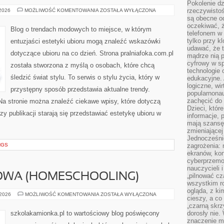
Pokolenie dz
LOUIS
rzeczywistośc
 2026
MOŻLIWOŚĆ KOMENTOWANIA
ZOSTAŁA WYŁĄCZONA
VUITTON
są obecne od
oczekiwać, ż
Blog o trendach modowych to miejsce, w którym
telefonem w 
tylko przy k
entuzjaści estetyki ubioru mogą znaleźć wskazówki
udawać, że t
dotyczące ubioru na co dzień. Strona pralniafoka.com.pl
mądrze nią p
cyfrowy w s
została stworzona z myślą o osobach, które chcą
technologie 
śledzić świat stylu. To serwis o stylu życia, który w
edukacyjne. 
logiczne, wir
przystępny sposób przedstawia aktualne trendy.
popularnonau
zachęcić do
Na stronie można znaleźć ciekawe wpisy, które dotyczą
Dzieci, któr
rzy publikacji starają się przedstawiać estetykę ubioru w
informacje, 
mają szansę 
zmieniającej
Jednocześni
NGS
zagrożenia: 
ekranów, kon
cyberprzemoc
nauczycieli 
WA (HOMESCHOOLING)
„pilnować cz
wszystkim r
ogląda, z ki
EDUKACJA
 2026
MOŻLIWOŚĆ KOMENTOWANIA
ZOSTAŁA WYŁĄCZONA
cieszy, a co
DOMOWA
(HOMESCHOOLING)
„czarną skrz
szkolakamionka.pl to wartościowy blog poświęcony
dorosły nie.
znaczenie m