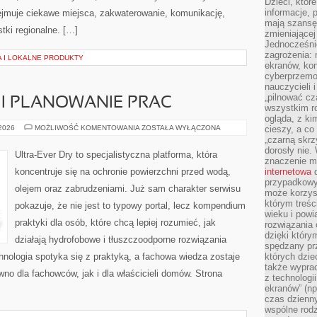
Dzieci, któr
informacje, 
jmuje ciekawe miejsca, zakwaterowanie, komunikację,
mają szansę 
tki regionalne. […]
zmieniającej
Jednocześni
zagrożenia: 
 I LOKALNE PRODUKTY
ekranów, kon
cyberprzemoc
nauczycieli 
„pilnować cz
I PLANOWANIE PRAC
wszystkim r
ogląda, z ki
PROJEKTOWANIE
 2026
MOŻLIWOŚĆ KOMENTOWANIA
ZOSTAŁA WYŁĄCZONA
cieszy, a co
I
„czarną skrz
PLANOWANIE
dorosły nie.
PRAC
Ultra-Ever Dry to specjalistyczna platforma, która
znaczenie m
koncentruje się na ochronie powierzchni przed wodą,
internetowa
d
przypadkowy
olejem oraz zabrudzeniami. Już sam charakter serwisu
może korzys
którym treś
pokazuje, że nie jest to typowy portal, lecz kompendium
wieku i pow
praktyki dla osób, które chcą lepiej rozumieć, jak
rozwiązania 
dzięki który
działają hydrofobowe i tłuszczoodporne rozwiązania
spędzany prz
chnologia spotyka się z praktyką, a fachowa wiedza zostaje
których dzie
także wypra
o dla fachowców, jak i dla właścicieli domów. Strona
z technologi
ekranów” (np
czas dzienny
wspólne rod