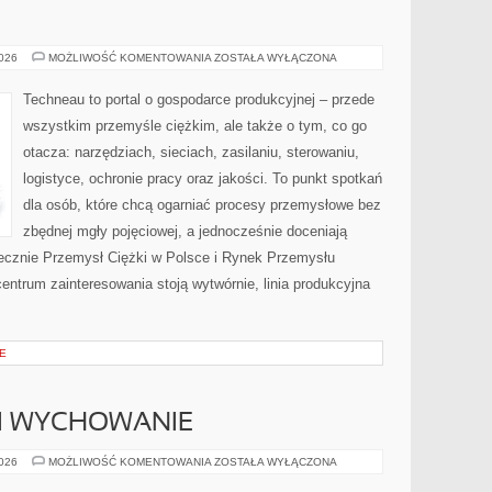
LOGISTYKA
2026
MOŻLIWOŚĆ KOMENTOWANIA
ZOSTAŁA WYŁĄCZONA
I
TRANSPORT
W
Techneau to portal o gospodarce produkcyjnej – przede
PRZEMYŚLE
CIĘŻKIM
wszystkim przemyśle ciężkim, ale także o tym, co go
otacza: narzędziach, sieciach, zasilaniu, sterowaniu,
logistyce, ochronie pracy oraz jakości. To punkt spotkań
dla osób, które chcą ogarniać procesy przemysłowe bez
zbędnej mgły pojęciowej, a jednocześnie doceniają
iecznie Przemysł Ciężki w Polsce i Rynek Przemysłu
centrum zainteresowania stoją wytwórnie, linia produkcyjna
E
 I WYCHOWANIE
RODZICIELSTWO
2026
MOŻLIWOŚĆ KOMENTOWANIA
ZOSTAŁA WYŁĄCZONA
I
WYCHOWANIE