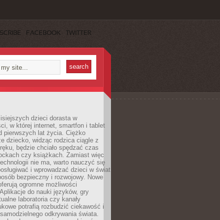
SCRIBE
FACEBOOK
TWITTER
isiejszych dzieci dorasta w
i, w której internet, smartfon i tablet
 pierwszych lat życia. Ciężko
e dziecko, widząc rodzica ciągle z
ręku, będzie chciało spędzać czas
lockach czy książkach. Zamiast więc
echnologii nie ma, warto nauczyć się
osługiwać i wprowadzać dzieci w świat
posób bezpieczny i rozwojowy. Nowe
oferują ogromne możliwości
Aplikacje do nauki języków, gry
tualne laboratoria czy kanały
kowe potrafią rozbudzić ciekawość i
 samodzielnego odkrywania świata.