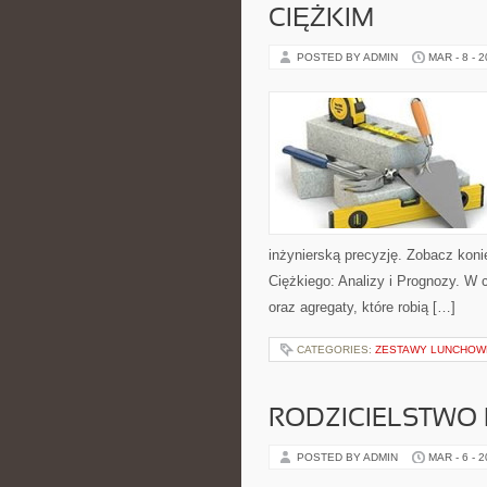
CIĘŻKIM
POSTED BY ADMIN
MAR - 8 - 
inżynierską precyzję. Zobacz kon
Ciężkiego: Analizy i Prognozy. W 
oraz agregaty, które robią […]
CATEGORIES:
ZESTAWY LUNCHOW
RODZICIELSTWO
POSTED BY ADMIN
MAR - 6 - 