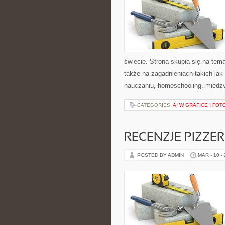
świecie. Strona skupia się na te
także na zagadnieniach takich jak
nauczaniu, homeschooling, międz
CATEGORIES:
AI W GRAFICE I FOT
RECENZJE PIZZERI
POSTED BY ADMIN
MAR - 10 -