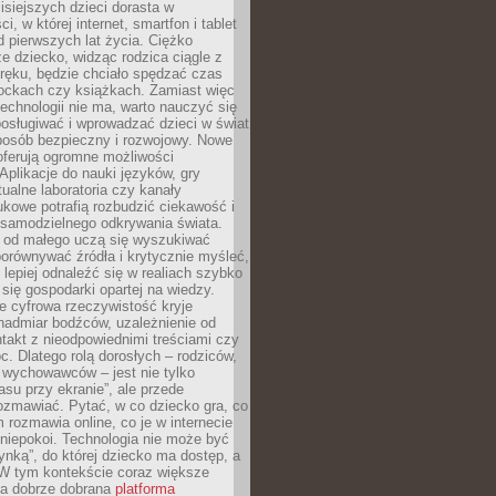
isiejszych dzieci dorasta w
i, w której internet, smartfon i tablet
 pierwszych lat życia. Ciężko
e dziecko, widząc rodzica ciągle z
ręku, będzie chciało spędzać czas
lockach czy książkach. Zamiast więc
echnologii nie ma, warto nauczyć się
osługiwać i wprowadzać dzieci w świat
posób bezpieczny i rozwojowy. Nowe
oferują ogromne możliwości
Aplikacje do nauki języków, gry
tualne laboratoria czy kanały
kowe potrafią rozbudzić ciekawość i
 samodzielnego odkrywania świata.
e od małego uczą się wyszukiwać
porównywać źródła i krytycznie myśleć,
lepiej odnaleźć się w realiach szybko
 się gospodarki opartej na wiedzy.
e cyfrowa rzeczywistość kryje
nadmiar bodźców, uzależnienie od
takt z nieodpowiednimi treściami czy
. Dlatego rolą dorosłych – rodziców,
i wychowawców – jest nie tylko
asu przy ekranie”, ale przede
ozmawiać. Pytać, w co dziecko gra, co
m rozmawia online, co je w internecie
 niepokoi. Technologia nie może być
ynką”, do której dziecko ma dostęp, a
 W tym kontekście coraz większe
a dobrze dobrana
platforma