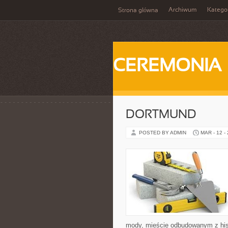
Archiwum
Katego
Strona główna
CEREMONIA
DORTMUND
POSTED BY ADMIN
MAR - 12 -
mody, mieście odbudowanym z histo