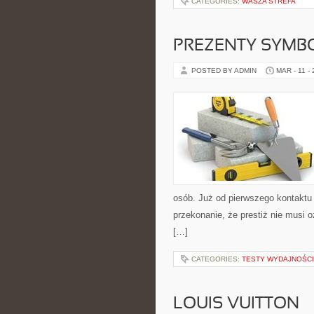
CATEGORIES:
WASZA STREFA
PREZENTY SYMB
POSTED BY ADMIN
MAR - 11 -
osób. Już od pierwszego kontaktu
przekonanie, że prestiż nie musi 
[…]
CATEGORIES:
TESTY WYDAJNOŚCI
LOUIS VUITTON