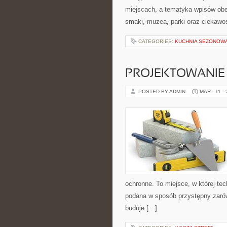
miejscach, a tematyka wpisów obe
smaki, muzea, parki oraz ciekawos
CATEGORIES:
KUCHNIA SEZONOWA
PROJEKTOWANIE 
POSTED BY ADMIN
MAR - 11 -
ochronne. To miejsce, w której te
podana w sposób przystępny zarówn
buduje […]