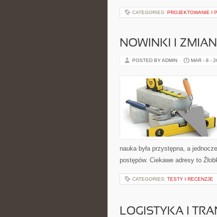
CATEGORIES:
PROJEKTOWANIE I 
NOWINKI I ZMIA
POSTED BY ADMIN
MAR - 8 - 
nauka była przystępna, a jednocze
postępów. Ciekawe adresy to Źłobk
CATEGORIES:
TESTY I RECENZJE
LOGISTYKA I TR