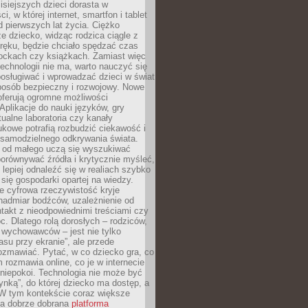
isiejszych dzieci dorasta w
i, w której internet, smartfon i tablet
 pierwszych lat życia. Ciężko
e dziecko, widząc rodzica ciągle z
ręku, będzie chciało spędzać czas
lockach czy książkach. Zamiast więc
echnologii nie ma, warto nauczyć się
osługiwać i wprowadzać dzieci w świat
posób bezpieczny i rozwojowy. Nowe
oferują ogromne możliwości
Aplikacje do nauki języków, gry
tualne laboratoria czy kanały
kowe potrafią rozbudzić ciekawość i
 samodzielnego odkrywania świata.
e od małego uczą się wyszukiwać
porównywać źródła i krytycznie myśleć,
lepiej odnaleźć się w realiach szybko
 się gospodarki opartej na wiedzy.
e cyfrowa rzeczywistość kryje
nadmiar bodźców, uzależnienie od
takt z nieodpowiednimi treściami czy
. Dlatego rolą dorosłych – rodziców,
i wychowawców – jest nie tylko
asu przy ekranie”, ale przede
ozmawiać. Pytać, w co dziecko gra, co
m rozmawia online, co je w internecie
 niepokoi. Technologia nie może być
ynką”, do której dziecko ma dostęp, a
 W tym kontekście coraz większe
a dobrze dobrana
platforma