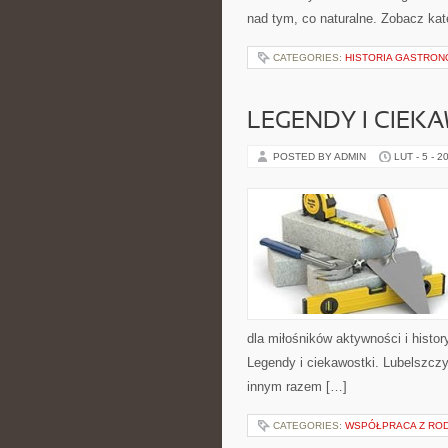
nad tym, co naturalne. Zobacz kat
CATEGORIES:
HISTORIA GASTRON
LEGENDY I CIEK
POSTED BY ADMIN
LUT - 5 - 2
dla miłośników aktywności i histor
Legendy i ciekawostki. Lubelszczy
innym razem […]
CATEGORIES:
WSPÓŁPRACA Z ROD