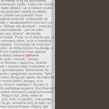
e od małego uczą się wyszukiwać
porównywać źródła i krytycznie myśleć,
lepiej odnaleźć się w realiach szybko
 się gospodarki opartej na wiedzy.
e cyfrowa rzeczywistość kryje
nadmiar bodźców, uzależnienie od
takt z nieodpowiednimi treściami czy
. Dlatego rolą dorosłych – rodziców,
i wychowawców – jest nie tylko
asu przy ekranie”, ale przede
ozmawiać. Pytać, w co dziecko gra, co
m rozmawia online, co je w internecie
 niepokoi. Technologia nie może być
ynką”, do której dziecko ma dostęp, a
 W tym kontekście coraz większe
a dobrze dobrana
platforma
o nauki i rozrywki. Zamiast
ch filmików z algorytmu, dziecko
tać z bezpiecznego środowiska, w
ci są moderowane, dostosowane do
iązane z programem nauczania. Takie
często oferują też raporty dla rodziców,
m można śledzić postępy, czas
y różnych zadaniach i obszary, w
cko potrzebuje wsparcia. Kluczowe jest
cowanie domowych zasad korzystania
i. Mogą to być „strefy wolne od
. przy stole, w sypialni), maksymalny
 na gry, umówione pory na bajki czy
zinne seanse filmowe. Dobrze, gdy