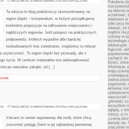
CZĘSTOCHOWA
026
MOŻLIWOŚĆ KOMENTOWANIA
ZOSTAŁA WYŁĄCZONA
Pokolenie dz
rzeczywistośc
są obecne od
Ta witryna to blog podróżniczy skoncentrowany na
oczekiwać, ż
region śląski – kompendium, w którym porządkujemy
telefonem w 
tylko przy k
konkretne propozycje na odkrywanie miejscowości i
udawać, że t
mądrze nią p
najbliższych regionów. Jeśli polujesz na praktycznych
cyfrowy w s
podpowiedzi, krótkich wypadów albo bardziej
technologie 
edukacyjne. 
rozbudowanych tras zwiedzania, znajdziesz tu relacje
logiczne, wir
 użyteczność. To region śląski bez przesady, ale z
popularnonau
zachęcić do
nnego życia. W centrum materiałów stoi wielowątkowość
Dzieci, któr
informacje, 
trów po naturalne zakątki, od […]
mają szansę 
zmieniającej
USOWE
Jednocześni
zagrożenia: 
ekranów, kon
cyberprzemoc
nauczycieli 
„pilnować cz
wszystkim r
JEZIORA
026
MOŻLIWOŚĆ KOMENTOWANIA
ZOSTAŁA WYŁĄCZONA
ogląda, z ki
cieszy, a co
Vulcans to serwis wyprawowy dla osób, które chcą
„czarną skrz
dorosły nie.
zrozumieć potęgę Ziemi w jej najbardziej pierwotnej
znaczenie m