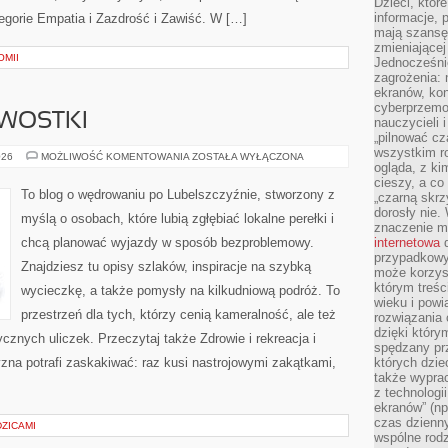
Dzieci, któr
informacje, 
egorie Empatia i Zazdrość i Zawiść. W […]
mają szansę 
zmieniającej
OMII
Jednocześni
zagrożenia: 
ekranów, kon
cyberprzemoc
AWOSTKI
nauczycieli 
„pilnować cz
wszystkim r
LEGENDY
026
MOŻLIWOŚĆ KOMENTOWANIA
ZOSTAŁA WYŁĄCZONA
ogląda, z ki
I
CIEKAWOSTKI
cieszy, a co
To blog o wędrowaniu po Lubelszczyźnie, stworzony z
„czarną skrz
dorosły nie.
myślą o osobach, które lubią zgłębiać lokalne perełki i
znaczenie m
chcą planować wyjazdy w sposób bezproblemowy.
internetowa
d
przypadkowy
Znajdziesz tu opisy szlaków, inspiracje na szybką
może korzys
którym treś
wycieczkę, a także pomysły na kilkudniową podróż. To
wieku i pow
przestrzeń dla tych, którzy cenią kameralność, ale też
rozwiązania 
dzięki który
ycznych uliczek. Przeczytaj także Zdrowie i rekreacja i
spędzany prz
zna potrafi zaskakiwać: raz kusi nastrojowymi zakątkami,
których dzie
także wypra
z technologi
ekranów” (np
czas dzienny
ZICAMI
wspólne rod