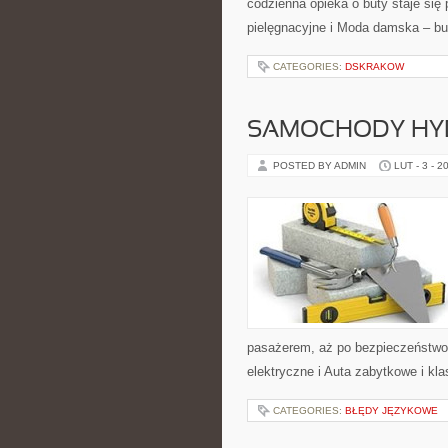
codzienna opieka o buty staje się 
pielęgnacyjne i Moda damska – but
CATEGORIES:
DSKRAKOW
SAMOCHODY HY
POSTED BY ADMIN
LUT - 3 - 2
pasażerem, aż po bezpieczeństwo
elektryczne i Auta zabytkowe i kla
CATEGORIES:
BŁĘDY JĘZYKOWE