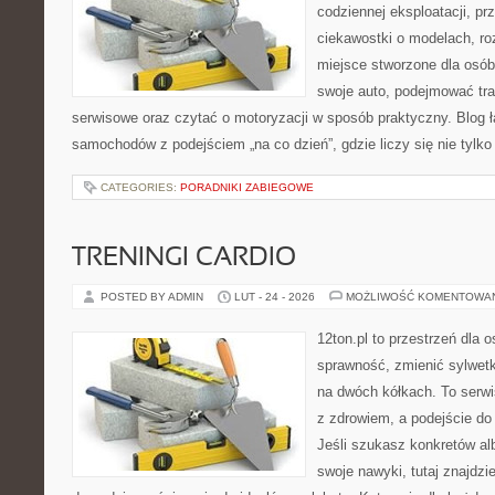
codziennej eksploatacji, pr
ciekawostki o modelach, ro
miejsce stworzone dla osób
swoje auto, podejmować tra
serwisowe oraz czytać o motoryzacji w sposób praktyczny. Blog ł
samochodów z podejściem „na co dzień”, gdzie liczy się nie tylko
CATEGORIES:
PORADNIKI ZABIEGOWE
TRENINGI CARDIO
POSTED BY ADMIN
LUT - 24 - 2026
MOŻLIWOŚĆ KOMENTOWA
12ton.pl to przestrzeń dla 
sprawność, zmienić sylwetk
na dwóch kółkach. To serwis
z zdrowiem, a podejście do 
Jeśli szukasz konkretów a
swoje nawyki, tutaj znajdz