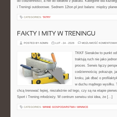
do codzienności, a nie do ideałów z plakatu. Kategorie dla każde
i Treningi outdoorowe. Sednem 12ton.pl jest balans: między plan
CATEGORIES:
TATRY
FAKTY I MITY W TRENINGU
POSTED BY ADMIN
LUT - 24 - 2026
MOŻLIWOŚĆ KOMENTOWA
TKKF Sieraków to punkt odn
traktują ruch nie jako jedno
proces. Serwis łączy pers
codziennością: pokazuje, j
kroku, jak dbać o profilakty
w duchu mądrego wysiłku. T
chcą trenować lepiej, niezależnie od tego, czy są na etapie pie
Sport i Trening młodzieży. W centrum serwisu stoi idea, że […]
CATEGORIES:
WINNE GOSPODARSTWA I WINNICE