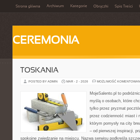
Archiwum
Kategorie
Strona główna
Obrączki
Spis Treści
CEREMONIA
TOSKANIA
POSTED BY ADMIN
MAR - 2 - 2026
MOŻLIWOŚĆ KOMENTOWAN
MojeSalento.pl to podróżni
myślą o osobach, które ch
tylko przez pryzmat pocztó
przez codzienność miast i 
którym pomysły na city bre
– od pierwszej inspiracji, 
spokojne zwiedzanie na miejscu. Nazwa serwisu podkreśla szczeg