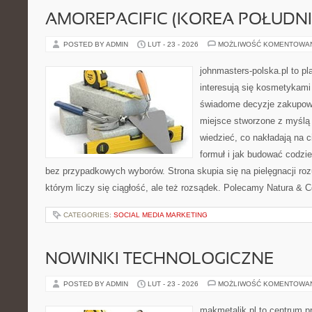
AMOREPACIFIC (KOREA POŁUDN
POSTED BY ADMIN
LUT - 23 - 2026
MOŻLIWOŚĆ KOMENTOWA
johnmasters-polska.pl to pl
interesują się kosmetykami
świadome decyzje zakupowe
miejsce stworzone z myślą o
wiedzieć, co nakładają na c
formuł i jak budować codzi
bez przypadkowych wyborów. Strona skupia się na pielęgnacji roz
którym liczy się ciągłość, ale też rozsądek. Polecamy Natura & C
CATEGORIES:
SOCIAL MEDIA MARKETING
NOWINKI TECHNOLOGICZNE
POSTED BY ADMIN
LUT - 23 - 2026
MOŻLIWOŚĆ KOMENTOWA
makmetalik.pl to centrum 