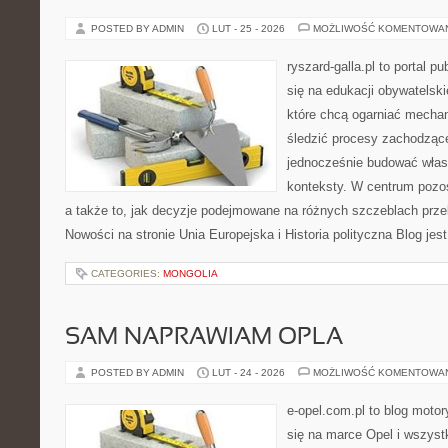
POSTED BY ADMIN
LUT - 25 - 2026
MOŻLIWOŚĆ KOMENTOWA
ryszard-galla.pl to portal p
się na edukacji obywatelski
które chcą ogarniać mecha
śledzić procesy zachodzące
jednocześnie budować własn
konteksty. W centrum pozos
a także to, jak decyzje podejmowane na różnych szczeblach przek
Nowości na stronie Unia Europejska i Historia polityczna Blog jes
CATEGORIES:
MONGOLIA
SAM NAPRAWIAM OPLA
POSTED BY ADMIN
LUT - 24 - 2026
MOŻLIWOŚĆ KOMENTOWA
e-opel.com.pl to blog motor
się na marce Opel i wszyst