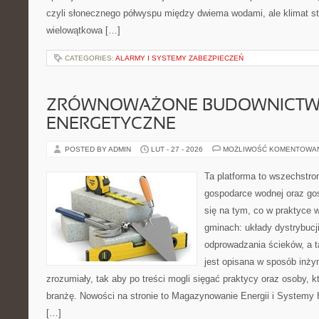
czyli słonecznego półwyspu między dwiema wodami, ale klimat st
wielowątkowa […]
CATEGORIES:
ALARMY I SYSTEMY ZABEZPIECZEŃ
ZRÓWNOWAŻONE BUDOWNICT
ENERGETYCZNE
POSTED BY ADMIN
LUT - 27 - 2026
MOŻLIWOŚĆ KOMENTOWA
Ta platforma to wszechstro
gospodarce wodnej oraz go
się na tym, co w praktyce 
gminach: układy dystrybucj
odprowadzania ścieków, a 
jest opisana w sposób inżyn
zrozumiały, tak aby po treści mogli sięgać praktycy oraz osoby, 
branżę. Nowości na stronie to Magazynowanie Energii i Systemy 
[…]