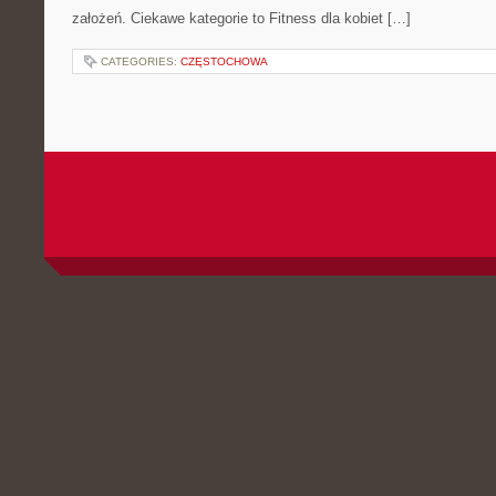
założeń. Ciekawe kategorie to Fitness dla kobiet […]
CATEGORIES:
CZĘSTOCHOWA