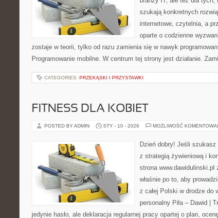
branży IT, ale też dla tych,
szukają konkretnych rozwią
internetowe, czytelnia, a p
oparte o codzienne wyzwani
zostaje w teorii, tylko od razu zamienia się w nawyk programowa
Programowanie mobilne. W centrum tej strony jest działanie. Zam
CATEGORIES:
PRZEKĄSKI I PRZYSTAWKI
FITNESS DLA KOBIET
POSTED BY ADMIN
STY - 10 - 2026
MOŻLIWOŚĆ KOMENTOWA
Dzień dobry! Jeśli szukasz 
z strategią żywieniową i k
strona www.dawidulinski.pl
właśnie po to, aby prowadzi
z całej Polski w drodze do 
personalny Piła – Dawid | Tre
jedynie hasło, ale deklaracja regularnej pracy opartej o plan, ocen