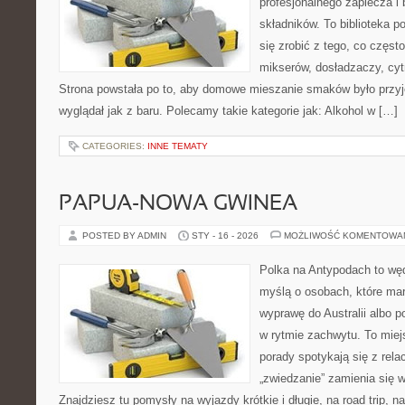
profesjonalnego zaplecza i
składników. To biblioteka p
się zrobić z tego, co częst
mikserów, dosładzaczy, cyt
Strona powstała po to, aby domowe mieszanie smaków było przy
wyglądał jak z baru. Polecamy takie kategorie jak: Alkohol w […]
CATEGORIES:
INNE TEMATY
PAPUA-NOWA GWINEA
POSTED BY ADMIN
STY - 16 - 2026
MOŻLIWOŚĆ KOMENTOWA
Polka na Antypodach to węd
myślą o osobach, które mar
wyprawę do Australii albo p
w rytmie zachwytu. To miej
porady spotykają się z rela
„zwiedzanie” zamienia się
Znajdziesz tu pomysły na wyjazdy krótkie i długie, na road trip, 