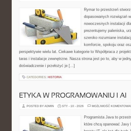
Rymar to przestrzeń stworz
dopasowanych rozwiązań w 
nowoczesnych instalacji dl
prezentujemy paleniska, ur
szeroko rozumiane instalac
komforcie, spokoju oraz o
perspektywie wielu lat. Ciekawe kategorie to Współpraca z proje
taras i instalacje zewnętrzne. Nasza strona jest po to, aby w je
doświadczenie i przełożyć je […]
CATEGORIES:
HISTORIA
ETYKA W PROGRAMOWANIU I AI
POSTED BY ADMIN
STY - 10 - 2026
MOŻLIWOŚĆ KOMENTOWA
Programista Java to przest
które chcą opanować Javy k