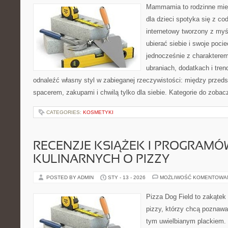
Mammamia to rodzinne miej
dla dzieci spotyka się z co
internetowy tworzony z myś
ubierać siebie i swoje poci
jednocześnie z charakterem.
ubraniach, dodatkach i tren
odnaleźć własny styl w zabieganej rzeczywistości: między przeds
spacerem, zakupami i chwilą tylko dla siebie. Kategorie do zobac
CATEGORIES:
KOSMETYKI
RECENZJE KSIĄŻEK I PROGRAMÓ
KULINARNYCH O PIZZY
POSTED BY ADMIN
STY - 13 - 2026
MOŻLIWOŚĆ KOMENTOWA
Pizza Dog Field to zakątek
pizzy, którzy chcą poznawa
tym uwielbianym plackiem. T