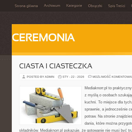
Archiwum
Kategorie
Strona główna
Obrączki
Spis Treści
CEREMONIA
CIASTA I CIASTECZKA
POSTED BY ADMIN
STY - 22 - 2026
MOŻLIWOŚĆ KOMENTOWA
Mediaknorr.pl to praktyczny
z myślą o osobach szukają
kuchni. To miejsce dla tyc
sprawnie, a jednocześnie 
potraw. Na stronie znajdzie
dania, które można przygo
składników. Mediaknorr.pl pokazuje, że gotowanie nie musi być tr