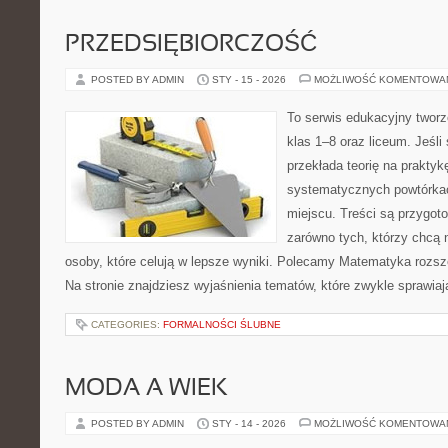
PRZEDSIĘBIORCZOŚĆ
POSTED BY ADMIN
STY - 15 - 2026
MOŻLIWOŚĆ KOMENTOWA
To serwis edukacyjny twor
klas 1–8 oraz liceum. Jeśli
przekłada teorię na prakty
systematycznych powtórkac
miejscu. Treści są przygot
zarówno tych, którzy chcą n
osoby, które celują w lepsze wyniki. Polecamy Matematyka rozszer
Na stronie znajdziesz wyjaśnienia tematów, które zwykle sprawiaj
CATEGORIES:
FORMALNOŚCI ŚLUBNE
MODA A WIEK
POSTED BY ADMIN
STY - 14 - 2026
MOŻLIWOŚĆ KOMENTOWA