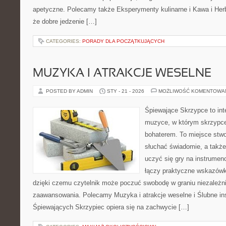
apetyczne. Polecamy także Eksperymenty kulinarne i Kawa i Herba
że dobre jedzenie […]
CATEGORIES:
PORADY DLA POCZĄTKUJĄCYCH
MUZYKA I ATRAKCJE WESELNE
POSTED BY ADMIN
STY - 21 - 2026
MOŻLIWOŚĆ KOMENTOWA
Śpiewające Skrzypce to in
muzyce, w którym skrzypce
bohaterem. To miejsce stwo
słuchać świadomie, a także 
uczyć się gry na instrume
łączy praktyczne wskazówki
dzięki czemu czytelnik może poczuć swobodę w graniu niezależn
zaawansowania. Polecamy Muzyka i atrakcje weselne i Ślubne ins
Śpiewających Skrzypiec opiera się na zachwycie […]