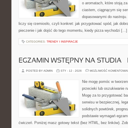
o aromatach, które stoją 
ciastem, ciągnącym się se
dopasowanymi do nastroju. 
liczy się rzemiosło, czyli konkret: jak przygotować spód, jak dobr
pieczenie i jak dojść do tego momentu, kiedy pizza wychodzi […]
CATEGORIES:
TRENDY I INSPIRACJE
EGZAMIN WSTĘPNY NA STUDIA –
POSTED BY ADMIN
STY - 12 - 2026
MOŻLIWOŚĆ KOMENTOWA
Nie mogę pomóc w tworzeniu
przecieki lub oszukiwanie 
Mogę za to przygotować bar
serwisu w bezpiecznej, lega
solidnych powtórek, progn
podstawie wymagań egzami
ćwiczeń. Poniżej masz gotowy tekst (bez HTML, bez linków). Z