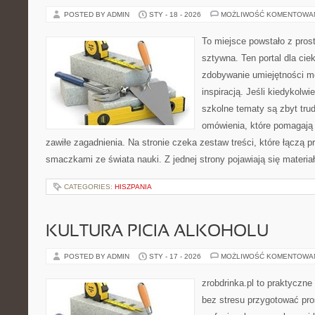
POSTED BY ADMIN
STY - 18 - 2026
MOŻLIWOŚĆ KOMENTOWA
To miejsce powstało z pros
sztywna. Ten portal dla ci
zdobywanie umiejętności m
inspiracją. Jeśli kiedykolwi
szkolne tematy są zbyt trud
omówienia, które pomagają 
zawiłe zagadnienia. Na stronie czeka zestaw treści, które łączą p
smaczkami ze świata nauki. Z jednej strony pojawiają się materia
CATEGORIES:
HISZPANIA
KULTURA PICIA ALKOHOLU
POSTED BY ADMIN
STY - 17 - 2026
MOŻLIWOŚĆ KOMENTOWA
zrobdrinka.pl to praktyczne
bez stresu przygotować pro