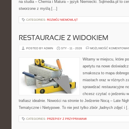
na studia – Chemia i Matura – język Niemiecki. Sqlmedia.pl to c
stworzone z myślą […]
CATEGORIES:
ROZWÓJ NIEMOWLĄT
RESTAURACJE Z WIDOKIEM
POSTED BY ADMIN
STY - 11 - 2026
MOŻLIWOŚĆ KOMENTOWA
Witamy w miejscu, które po
apetytu na nowe doświadcze
smakosza to mapa dobrego
miastach oraz w różnych za
sprawdzać restauracyjne no
chcesz czytać o jedzeniu w
trafiasz idealnie. Nowości na stronie to Jedzenie Nocą – Late Nig
Tematyczne i Nietypowe. To nie jest tylko zbiór „ładnych zdjęć i [
CATEGORIES:
PRZEPISY Z PRZYPRAWAMI