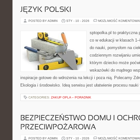
JĘZYK POLSKI
POSTED BY ADMIN
STY - 10 - 2026
MOŻLIWOŚĆ KOMENTOWA
sptopolka.pl to praktyczna
co w edukacji w klasach 1
do nauki, pomysłom na ciek
codziennym rozwijaniu umie
którym dziecko może poćwic
wskazówki do mądrego wspi
inspiracje gotowe do wdrożenia na lekcji i poza nią. Polecamy Zdrow
Ekologia i środowisko. Ideą serwisu jest ułatwienie procesu nauki 
CATEGORIES:
ZAKUP OPLA – PORADNIK
BEZPIECZEŃSTWO DOMU I OCH
PRZECIWPOŻAROWA
POSTED BY ADMIN
STY - 10 - 2026
MOŻLIWOŚĆ KOMENTOWA