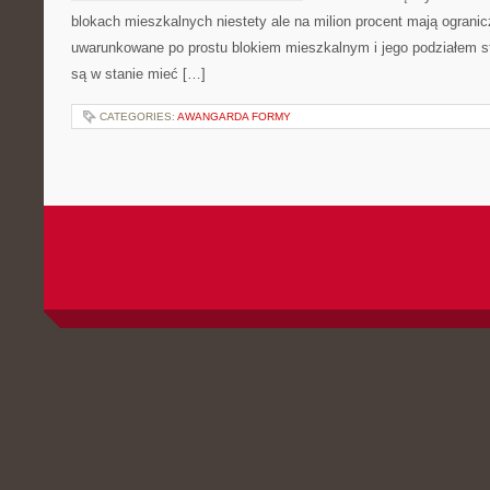
blokach mieszkalnych niestety ale na milion procent mają ogranic
uwarunkowane po prostu blokiem mieszkalnym i jego podziałem s
są w stanie mieć […]
CATEGORIES:
AWANGARDA FORMY