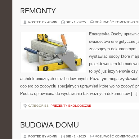
REMONTY
POSTED BY ADMIN
SIE - 1 - 2025
MOŻLIWOŚĆ KOMENTOWAN
Energetyka Osoby uprawnio
świadectwa energetyczne jak
znaczącym dokumentnym. W
wystawiać osoby które maj
projektowaniem lub budow
to być już inżynierowie czy
architektonicznych oraz budowlanych. Poza tym mogą wystawiać 
dopiero po zdobyciu specjalnych uprawnień które wolno zdobyć p
Postać uprawniona do wystawania tak ważnych dokumentów […]
CATEGORIES:
PREZENTY EKOLOGICZNE
BUDOWA DOMU
POSTED BY ADMIN
SIE - 1 - 2025
MOŻLIWOŚĆ KOMENTOWAN