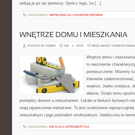
widują je po raz pierwszy. Oprócz tego, że […]
CATEGORIES:
IMPREGNACJA I OCHRONA DREWNA
WNĘTRZE DOMU I MIESZKANIA
POSTED BY ADMIN
SIE - 1 - 2025
MOŻLIWOŚĆ KOMENTOWAN
Wnętrze domu i mieszkania
to niezmiernie charakteryst
pomieszczenie. Możemy tuta
klarownie zademonstrować,
wnętrze. Jedno mniejsze, dr
własne. Dzięki temu spost
pomiędzy domem a mieszkaniem. Lokale w blokach bytowych niest
mają ograniczenia metrażowe. To jest uzależnione najzwyczajniej
mieszkalnym i jego podziałem strukturalnym. Uwidocznia to term
CATEGORIES:
DIETA DLA INTROWERTYKA