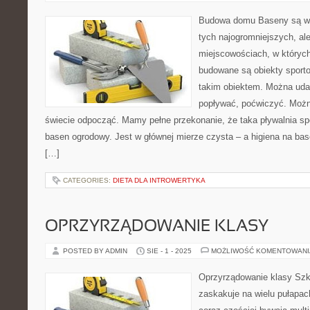
Budowa domu Baseny są w w
tych najogromniejszych, al
miejscowościach, w których
budowane są obiekty sporto
takim obiektem. Można udać
popływać, poćwiczyć. Możn
świecie odpocząć. Mamy pełne przekonanie, że taka pływalnia s
basen ogrodowy. Jest w głównej mierze czysta – a higiena na bas
[…]
CATEGORIES:
DIETA DLA INTROWERTYKA
OPRZYRZĄDOWANIE KLASY
POSTED BY ADMIN
SIE - 1 - 2025
MOŻLIWOŚĆ KOMENTOWAN
Oprzyrządowanie klasy Szk
zaskakuje na wielu pułapach