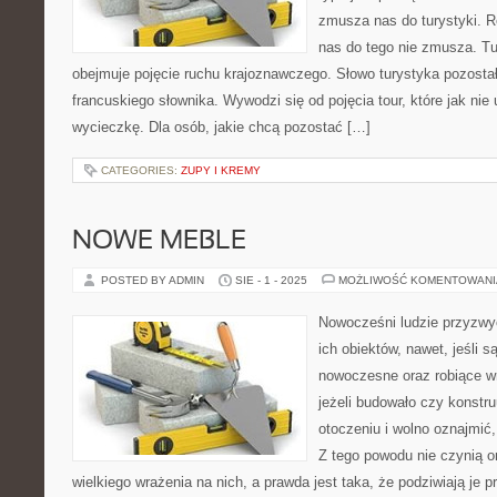
zmusza nas do turystyki. R
nas do tego nie zmusza. Tu
obejmuje pojęcie ruchu krajoznawczego. Słowo turystyka pozost
francuskiego słownika. Wywodzi się od pojęcia tour, które jak nie
wycieczkę. Dla osób, jakie chcą pozostać […]
CATEGORIES:
ZUPY I KREMY
NOWE MEBLE
POSTED BY ADMIN
SIE - 1 - 2025
MOŻLIWOŚĆ KOMENTOWAN
Nowocześni ludzie przyzwyc
ich obiektów, nawet, jeśli s
nowoczesne oraz robiące w
jeżeli budowało czy konstruu
otoczeniu i wolno oznajmić,
Z tego powodu nie czynią o
wielkiego wrażenia na nich, a prawda jest taka, że podziwiają je p