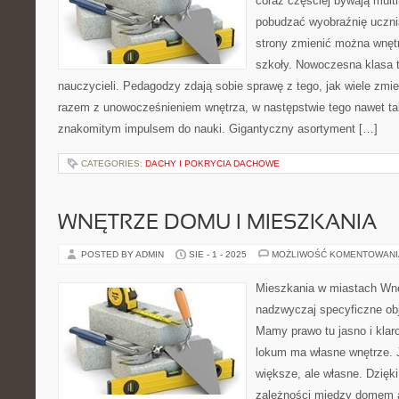
coraz częściej bywają mult
pobudzać wyobraźnię uczni
strony zmienić można wnętr
szkoły. Nowoczesna klasa 
nauczycieli. Pedagodzy zdają sobie sprawę z tego, jak wiele zmie
razem z unowocześnieniem wnętrza, w następstwie tego nawet ta
znakomitym impulsem do nauki. Gigantyczny asortyment […]
CATEGORIES:
DACHY I POKRYCIA DACHOWE
WNĘTRZE DOMU I MIESZKANIA
POSTED BY ADMIN
SIE - 1 - 2025
MOŻLIWOŚĆ KOMENTOWAN
Mieszkania w miastach Wnę
nadzwyczaj specyficzne obj
Mamy prawo tu jasno i klar
lokum ma własne wnętrze. 
większe, ale własne. Dzięk
zależności między domem 