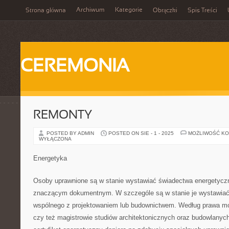
Archiwum
Kategorie
Strona główna
Obrączki
Spis Treści
CEREMONIA
REMONTY
POSTED BY ADMIN
POSTED ON SIE - 1 - 2025
MOŻLIWOŚĆ K
WYŁĄCZONA
Energetyka
Osoby uprawnione są w stanie wystawiać świadectwa energetyczne 
znaczącym dokumentnym. W szczególe są w stanie je wystawiać
wspólnego z projektowaniem lub budownictwem. Według prawa mog
czy też magistrowie studiów architektonicznych oraz budowlany