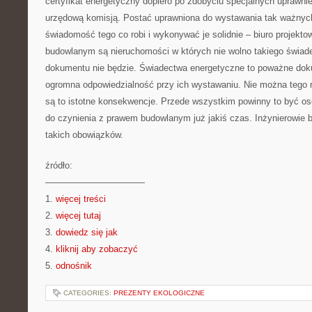
certyfikat energetyczny dopiero po zdobyciu specjalnych uprawni
urzędową komisją. Postać uprawniona do wystawania tak ważny
świadomość tego co robi i wykonywać je solidnie – biuro projektow
budowlanym są nieruchomości w których nie wolno takiego świade
dokumentu nie będzie. Świadectwa energetyczne to poważne doku
ogromna odpowiedzialność przy ich wystawaniu. Nie można tego 
są to istotne konsekwencje. Przede wszystkim powinny to być oso
do czynienia z prawem budowlanym już jakiś czas. Inżynierowie b
takich obowiązków.
źródło:
———————————
1.
więcej treści
2.
więcej tutaj
3.
dowiedz się jak
4.
kliknij aby zobaczyć
5.
odnośnik
CATEGORIES:
PREZENTY EKOLOGICZNE