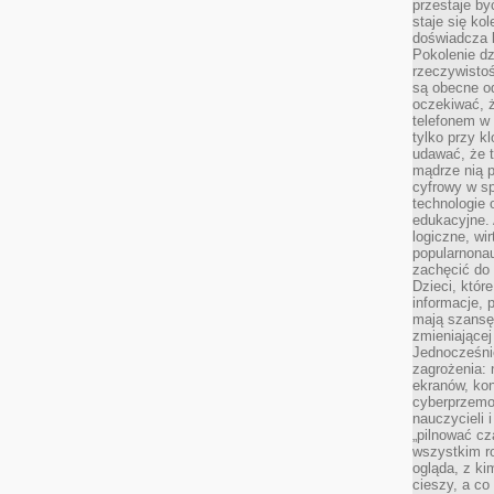
przestaje by
staje się ko
doświadcza b
Pokolenie dz
rzeczywistośc
są obecne od
oczekiwać, ż
telefonem w 
tylko przy k
udawać, że t
mądrze nią p
cyfrowy w s
technologie 
edukacyjne. 
logiczne, wir
popularnonau
zachęcić do
Dzieci, któr
informacje, 
mają szansę 
zmieniającej
Jednocześni
zagrożenia: 
ekranów, kon
cyberprzemoc
nauczycieli 
„pilnować cz
wszystkim r
ogląda, z ki
cieszy, a co