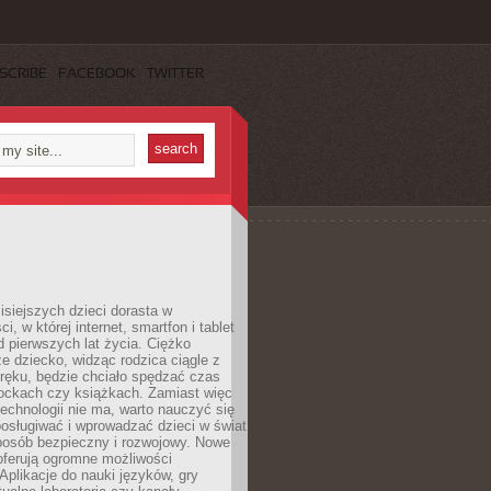
SCRIBE
FACEBOOK
TWITTER
isiejszych dzieci dorasta w
i, w której internet, smartfon i tablet
 pierwszych lat życia. Ciężko
e dziecko, widząc rodzica ciągle z
ręku, będzie chciało spędzać czas
lockach czy książkach. Zamiast więc
echnologii nie ma, warto nauczyć się
osługiwać i wprowadzać dzieci w świat
posób bezpieczny i rozwojowy. Nowe
oferują ogromne możliwości
Aplikacje do nauki języków, gry