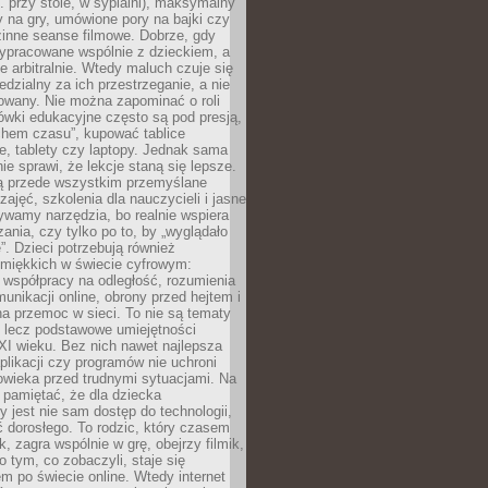
. przy stole, w sypialni), maksymalny
 na gry, umówione pory na bajki czy
zinne seanse filmowe. Dobrze, gdy
ypracowane wspólnie z dzieckiem, a
e arbitralnie. Wtedy maluch czuje się
dzialny za ich przestrzeganie, a nie
lowany. Nie można zapominać o roli
ówki edukacyjne często są pod presją,
chem czasu”, kupować tablice
e, tablety czy laptopy. Jednak sama
nie sprawi, że lekcje staną się lepsze.
ą przede wszystkim przemyślane
zajęć, szkolenia dla nauczycieli i jasne
ywamy narzędzia, bo realnie wspiera
ania, czy tylko po to, by „wyglądało
. Dzieci potrzebują również
 miękkich w świecie cyfrowym:
 współpracy na odległość, rozumienia
unikacji online, obrony przed hejtem i
a przemoc w sieci. To nie są tematy
, lecz podstawowe umiejętności
XI wieku. Bez nich nawet najlepsza
likacji czy programów nie uchroni
owieka przed trudnymi sytuacjami. Na
 pamiętać, że dla dziecka
y jest nie sam dostęp do technologii,
 dorosłego. To rodzic, który czasem
k, zagra wspólnie w grę, obejrzy filmik,
 tym, co zobaczyli, staje się
m po świecie online. Wtedy internet