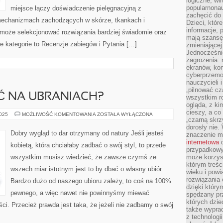
logiczne, wir
popularnonau
miejsce łączy doświadczenie pielęgnacyjną z
zachęcić do
mechanizmach zachodzących w skórze, tkankach i
Dzieci, któr
informacje, 
 może selekcjonować rozwiązania bardziej świadomie oraz
mają szansę 
 kategorie to Recenzje zabiegów i Pytania […]
zmieniającej
Jednocześni
zagrożenia: 
ekranów, kon
cyberprzemoc
nauczycieli 
„pilnować cz
Ć NA UBRANIACH?
wszystkim r
ogląda, z ki
cieszy, a co
JAK
2025
MOŻLIWOŚĆ KOMENTOWANIA
ZOSTAŁA WYŁĄCZONA
„czarną skrz
OSZCZĘDZAĆ
NA
dorosły nie.
UBRANIACH?
Dobry wygląd to dar otrzymany od natury Jeśli jesteś
znaczenie m
internetowa
d
kobietą, która chciałaby zadbać o swój styl, to przede
przypadkowy
wszystkim musisz wiedzieć, że zawsze czymś ze
może korzys
którym treś
wszech miar istotnym jest to by dbać o własny ubiór.
wieku i pow
rozwiązania 
Bardzo dużo od naszego ubioru zależy, to coś na 100%
dzięki który
pewnego, a więc nawet nie powinnyśmy miewać
spędzany prz
których dzie
ci. Przecież prawda jest taka, że jeżeli nie zadbamy o swój
także wypra
z technologi