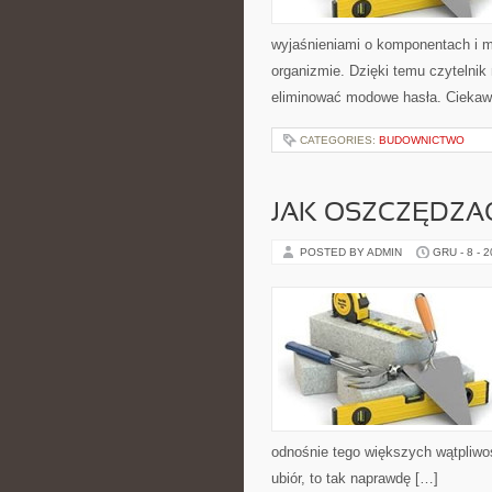
wyjaśnieniami o komponentach i 
organizmie. Dzięki temu czytelnik
eliminować modowe hasła. Ciekawe
CATEGORIES:
BUDOWNICTWO
JAK OSZCZĘDZA
POSTED BY ADMIN
GRU - 8 - 
odnośnie tego większych wątpliwoś
ubiór, to tak naprawdę […]