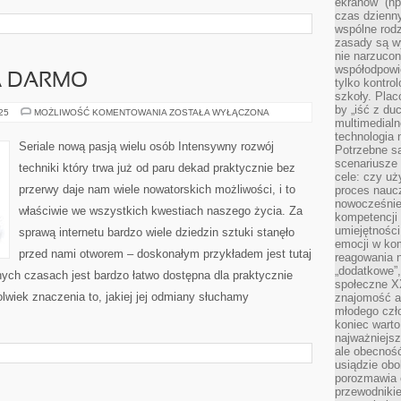
ekranów” (np
czas dzienny
wspólne rod
zasady są w
nie narzucon
współodpowie
A DARMO
tylko kontro
szkoły. Plac
by „iść z du
FILMY
025
MOŻLIWOŚĆ KOMENTOWANIA
ZOSTAŁA WYŁĄCZONA
ONLINE
multimedialn
ZA
technologia 
DARMO
Seriale nową pasją wielu osób Intensywny rozwój
Potrzebne s
scenariusze 
techniki który trwa już od paru dekad praktycznie bez
cele: czy uż
przerwy daje nam wiele nowatorskich możliwości, i to
proces naucz
nowocześnie”
właściwie we wszystkich kwestiach naszego życia. Za
kompetencji
umiejętności
sprawą internetu bardzo wiele dziedzin sztuki stanęło
emocji w kom
przed nami otworem – doskonałym przykładem jest tutaj
reagowania n
„dodatkowe”
ych czasach jest bardzo łatwo dostępna dla praktycznie
społeczne X
olwiek znaczenia to, jakiej jej odmiany słuchamy
znajomość ap
młodego czł
koniec warto
najważniejsz
ale obecność
usiądzie obo
porozmawia o
przewodnikie