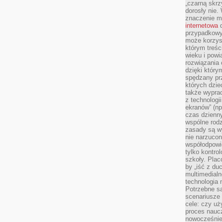
„czarną skrz
dorosły nie.
znaczenie m
internetowa
d
przypadkowy
może korzys
którym treś
wieku i pow
rozwiązania 
dzięki który
spędzany prz
których dzie
także wypra
z technologi
ekranów” (np
czas dzienny
wspólne rod
zasady są w
nie narzucon
współodpowie
tylko kontro
szkoły. Plac
by „iść z du
multimedialn
technologia 
Potrzebne s
scenariusze 
cele: czy uż
proces naucz
nowocześnie”