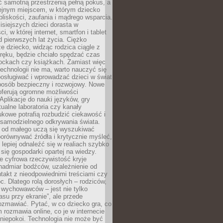
ć samotną przestrzenią pełną pokus, a
lejnym miejscem, w którym dziecko
liskości, zaufania i mądrego wsparcia.
isiejszych dzieci dorasta w
i, w której internet, smartfon i tablet
 pierwszych lat życia. Ciężko
e dziecko, widząc rodzica ciągle z
ręku, będzie chciało spędzać czas
lockach czy książkach. Zamiast więc
echnologii nie ma, warto nauczyć się
osługiwać i wprowadzać dzieci w świat
posób bezpieczny i rozwojowy. Nowe
oferują ogromne możliwości
Aplikacje do nauki języków, gry
tualne laboratoria czy kanały
kowe potrafią rozbudzić ciekawość i
 samodzielnego odkrywania świata.
e od małego uczą się wyszukiwać
porównywać źródła i krytycznie myśleć,
lepiej odnaleźć się w realiach szybko
 się gospodarki opartej na wiedzy.
e cyfrowa rzeczywistość kryje
nadmiar bodźców, uzależnienie od
takt z nieodpowiednimi treściami czy
. Dlatego rolą dorosłych – rodziców,
i wychowawców – jest nie tylko
asu przy ekranie”, ale przede
ozmawiać. Pytać, w co dziecko gra, co
m rozmawia online, co je w internecie
 niepokoi. Technologia nie może być