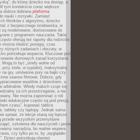
ynką”, do której dziecko ma dostęp, a
 W tym kontekście coraz większe
a dobrze dobrana
platforma
o nauki i rozrywki. Zamiast
ch filmików z algorytmu, dziecko
tać z bezpiecznego środowiska, w
ci są moderowane, dostosowane do
iązane z programem nauczania. Takie
często oferują też raporty dla rodziców,
m można śledzić postępy, czas
y różnych zadaniach i obszary, w
cko potrzebuje wsparcia. Kluczowe jest
cowanie domowych zasad korzystania
i. Mogą to być „strefy wolne od
. przy stole, w sypialni), maksymalny
 na gry, umówione pory na bajki czy
zinne seanse filmowe. Dobrze, gdy
ypracowane wspólnie z dzieckiem, a
e arbitralnie. Wtedy maluch czuje się
dzialny za ich przestrzeganie, a nie
lowany. Nie można zapominać o roli
ówki edukacyjne często są pod presją,
chem czasu”, kupować tablice
e, tablety czy laptopy. Jednak sama
nie sprawi, że lekcje staną się lepsze.
ą przede wszystkim przemyślane
zajęć, szkolenia dla nauczycieli i jasne
ywamy narzędzia, bo realnie wspiera
ania, czy tylko po to, by „wyglądało
. Dzieci potrzebują również