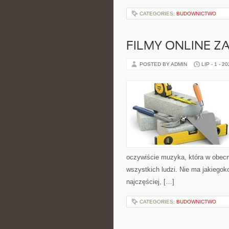
CATEGORIES:
BUDOWNICTWO
FILMY ONLINE Z
POSTED BY ADMIN
LIP - 1 - 2
oczywiście muzyka, która w obecn
wszystkich ludzi. Nie ma jakiegok
najczęściej, […]
CATEGORIES:
BUDOWNICTWO