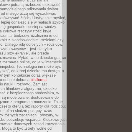
tualne laboratoria czy kanały
kowe potrafią rozbudzić ciekawość i
 samodzielnego odkrywania świata.
e od małego uczą się wyszukiwać
porównywać źródła i krytycznie myśleć,
lepiej odnaleźć się w realiach szybko
 się gospodarki opartej na wiedzy.
e cyfrowa rzeczywistość kryje
nadmiar bodźców, uzależnienie od
takt z nieodpowiednimi treściami czy
. Dlatego rolą dorosłych – rodziców,
i wychowawców – jest nie tylko
asu przy ekranie”, ale przede
ozmawiać. Pytać, w co dziecko gra, co
m rozmawia online, co je w internecie
 niepokoi. Technologia nie może być
ynką”, do której dziecko ma dostęp, a
 W tym kontekście coraz większe
a dobrze dobrana
platforma
o nauki i rozrywki. Zamiast
ch filmików z algorytmu, dziecko
tać z bezpiecznego środowiska, w
ci są moderowane, dostosowane do
iązane z programem nauczania. Takie
często oferują też raporty dla rodziców,
m można śledzić postępy, czas
y różnych zadaniach i obszary, w
cko potrzebuje wsparcia. Kluczowe jest
cowanie domowych zasad korzystania
i. Mogą to być „strefy wolne od