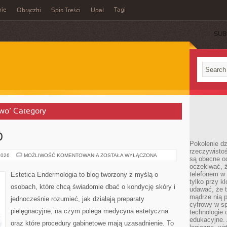
rie
Tagi
Obrączki
Spis Treści
Upał
SUB
two’ Category
O
Pokolenie dz
rzeczywistośc
ZABIEGI
2026
MOŻLIWOŚĆ KOMENTOWANIA
ZOSTAŁA WYŁĄCZONA
są obecne od
NA
oczekiwać, ż
CIAŁO
telefonem w 
Estetica Endermologia to blog tworzony z myślą o
tylko przy k
osobach, które chcą świadomie dbać o kondycję skóry i
udawać, że t
mądrze nią p
jednocześnie rozumieć, jak działają preparaty
cyfrowy w s
pielęgnacyjne, na czym polega medycyna estetyczna
technologie 
edukacyjne. 
oraz które procedury gabinetowe mają uzasadnienie. To