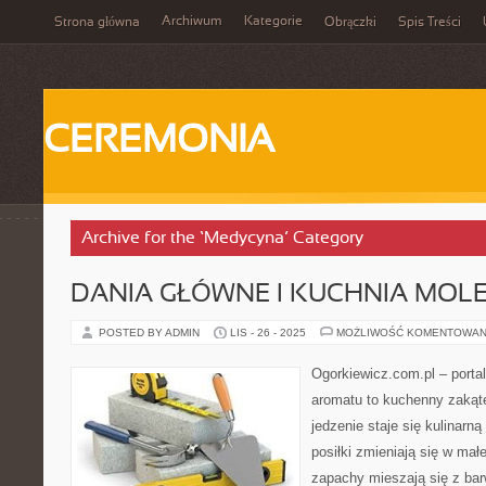
Archiwum
Kategorie
Strona główna
Obrączki
Spis Treści
CEREMONIA
Archive for the ‘Medycyna’ Category
DANIA GŁÓWNE I KUCHNIA MOL
POSTED BY ADMIN
LIS - 26 - 2025
MOŻLIWOŚĆ KOMENTOWAN
Ogorkiewicz.com.pl – porta
aromatu to kuchenny zakąte
jedzenie staje się kulinarn
posiłki zmieniają się w mał
zapachy mieszają się z bar