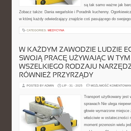
są tak samo ważne jak bar
Zobacz także: Dania wegańskie i Poradnik kuchenny. Ogorkiewicz.
w której każdy odwiedzający znajdzie coś pasującego do swojego 
CATEGORIES:
MEDYCYNA
W KAŻDYM ZAWODZIE LUDZIE E
SWOJĄ PRACĘ UŻYWAJĄC W TYM
WSZELKIEGO RODZAJU NARZĘDZ
RÓWNIEŻ PRZYRZĄDY
POSTED BY ADMIN
LIP - 31 - 2025
MOŻLIWOŚĆ KOMENTOWAN
Transport użytkowany jest 
sprawach Nie ulega niepew
głowie wymarzone miejsce 
właściwie w ostateczności 
moment przenosin wielu jed