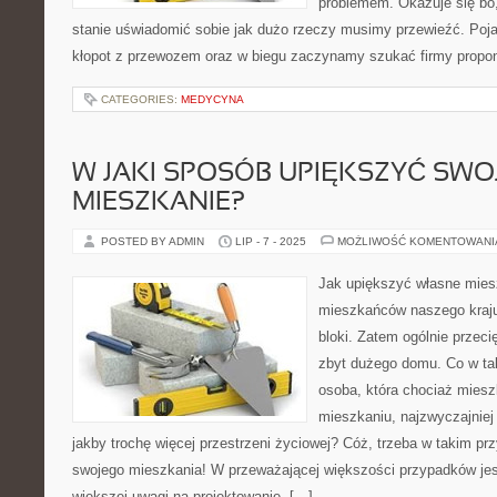
problemem. Okazuje się bo
stanie uświadomić sobie jak dużo rzeczy musimy przewieźć. Poja
kłopot z przewozem oraz w biegu zaczynamy szukać firmy proponu
CATEGORIES:
MEDYCYNA
W JAKI SPOSÓB UPIĘKSZYĆ SWO
MIESZKANIE?
POSTED BY ADMIN
LIP - 7 - 2025
MOŻLIWOŚĆ KOMENTOWAN
Jak upiększyć własne mie
mieszkańców naszego kraju
bloki. Zatem ogólnie przec
zbyt dużego domu. Co w tak
osoba, która chociaż mies
mieszkaniu, najzwyczajniej
jakby trochę więcej przestrzeni życiowej? Cóż, trzeba w takim p
swojego mieszkania! W przeważającej większości przypadków jes
większej uwagi na projektowanie, […]