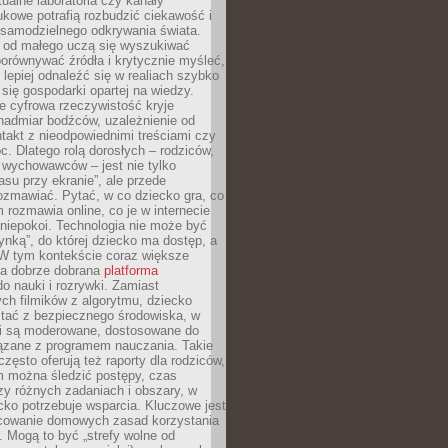
tualne laboratoria czy kanały
kowe potrafią rozbudzić ciekawość i
 samodzielnego odkrywania świata.
e od małego uczą się wyszukiwać
porównywać źródła i krytycznie myśleć,
lepiej odnaleźć się w realiach szybko
 się gospodarki opartej na wiedzy.
e cyfrowa rzeczywistość kryje
nadmiar bodźców, uzależnienie od
takt z nieodpowiednimi treściami czy
. Dlatego rolą dorosłych – rodziców,
i wychowawców – jest nie tylko
asu przy ekranie”, ale przede
ozmawiać. Pytać, w co dziecko gra, co
m rozmawia online, co je w internecie
 niepokoi. Technologia nie może być
ynką”, do której dziecko ma dostęp, a
 W tym kontekście coraz większe
a dobrze dobrana
platforma
o nauki i rozrywki. Zamiast
ch filmików z algorytmu, dziecko
tać z bezpiecznego środowiska, w
ci są moderowane, dostosowane do
iązane z programem nauczania. Takie
często oferują też raporty dla rodziców,
m można śledzić postępy, czas
y różnych zadaniach i obszary, w
cko potrzebuje wsparcia. Kluczowe jest
cowanie domowych zasad korzystania
i. Mogą to być „strefy wolne od