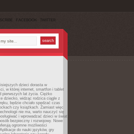
SCRIBE
FACEBOOK
TWITTER
isiejszych dzieci dorasta w
i, w której internet, smartfon i tablet
 pierwszych lat życia. Ciężko
e dziecko, widząc rodzica ciągle z
ręku, będzie chciało spędzać czas
lockach czy książkach. Zamiast więc
echnologii nie ma, warto nauczyć się
osługiwać i wprowadzać dzieci w świat
posób bezpieczny i rozwojowy. Nowe
oferują ogromne możliwości
Aplikacje do nauki języków, gry