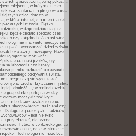
ć samotną przestrzenią pełną pokus, a
lejnym miejscem, w którym dziecko
liskości, zaufania i mądrego wsparcia.
isiejszych dzieci dorasta w
i, w której internet, smartfon i tablet
 pierwszych lat życia. Ciężko
e dziecko, widząc rodzica ciągle z
ręku, będzie chciało spędzać czas
lockach czy książkach. Zamiast więc
echnologii nie ma, warto nauczyć się
osługiwać i wprowadzać dzieci w świat
posób bezpieczny i rozwojowy. Nowe
oferują ogromne możliwości
Aplikacje do nauki języków, gry
tualne laboratoria czy kanały
kowe potrafią rozbudzić ciekawość i
 samodzielnego odkrywania świata.
e od małego uczą się wyszukiwać
porównywać źródła i krytycznie myśleć,
lepiej odnaleźć się w realiach szybko
 się gospodarki opartej na wiedzy.
e cyfrowa rzeczywistość kryje
nadmiar bodźców, uzależnienie od
takt z nieodpowiednimi treściami czy
. Dlatego rolą dorosłych – rodziców,
i wychowawców – jest nie tylko
asu przy ekranie”, ale przede
ozmawiać. Pytać, w co dziecko gra, co
m rozmawia online, co je w internecie
 niepokoi. Technologia nie może być