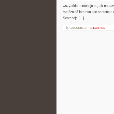
wszystkie sentencje są tak napra
rozróżniać interesujące sentencje
Sentencje […]
CATEGORIES:
PEREGRINOS