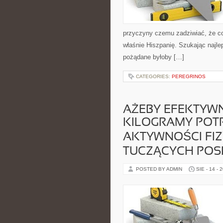
przyczyny czemu zadziwiać, że cor
właśnie Hiszpanię. Szukając najl
pożądane byłoby […]
CATEGORIES:
PEREGRINOS
AŻEBY EFEKTYWN
KILOGRAMY POTR
AKTYWNOŚCI FIZ
TUCZĄCYCH POS
POSTED BY ADMIN
SIE - 14 - 