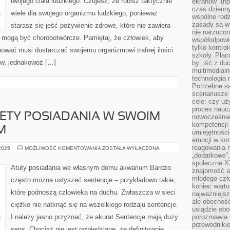
twojego ciała ludzkiego. Czujesz, że robisz faktycznie
I
ekranów” (np
OGRANICZENIA
czas dzienny
TUCZĄCYCH
wiele dla swojego organizmu ludzkiego, ponieważ
wspólne rod
POSIŁKÓW
zasady są w
starasz się jeść pożywienie zdrowe, które nie zawiera
nie narzucon
 mogą być chorobotwórcze. Pamiętaj, że człowiek, aby
współodpowie
tylko kontro
nować musi dostarczać swojemu organizmowi trafnej ilości
szkoły. Plac
ów, jednakowoż […]
by „iść z du
multimedialn
technologia 
Potrzebne s
scenariusze 
cele: czy uż
proces naucz
ETY POSIADANIA W SWOIM
nowocześnie”
kompetencji
M
umiejętności
emocji w kom
reagowania n
NAJWIĘKSZE
 2025
MOŻLIWOŚĆ KOMENTOWANIA
ZOSTAŁA WYŁĄCZONA
ZALETY
„dodatkowe”
POSIADANIA
społeczne X
W
Atuty posiadania we własnym domu akwarium Bardzo
znajomość ap
SWOIM
DOMU
młodego czł
często można usłyszeć sentencje – przykładowo takie,
AKWARIUM
koniec warto
które podnoszą człowieka na duchu. Zwłaszcza w sieci
najważniejsz
ale obecność
ciężko nie natknąć się na wszelkiego rodzaju sentencje.
usiądzie obo
I należy jasno przyznać, że akurat Sentencje mają duży
porozmawia o
przewodnikie
sens. Chociaż nie jest powiedziane, że definitywnie