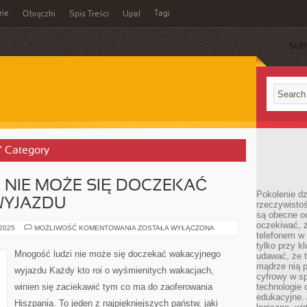
rie
Tagi
Obrączki
Spis Treści
Upał
SUB
s’ Category
 NIE MOŻE SIĘ DOCZEKAĆ
Pokolenie dz
WYJAZDU
rzeczywistośc
są obecne od
oczekiwać, ż
MNOGOŚĆ
 2025
MOŻLIWOŚĆ KOMENTOWANIA
ZOSTAŁA WYŁĄCZONA
telefonem w 
LUDZI
NIE
tylko przy k
MOŻE
Mnogość ludzi nie może się doczekać wakacyjnego
udawać, że t
SIĘ
DOCZEKAĆ
mądrze nią p
wyjazdu Każdy kto roi o wyśmienitych wakacjach,
WAKACYJNEGO
cyfrowy w s
WYJAZDU
winien się zaciekawić tym co ma do zaoferowania
technologie 
edukacyjne. 
Hiszpania. To jeden z najpiękniejszych państw, jaki