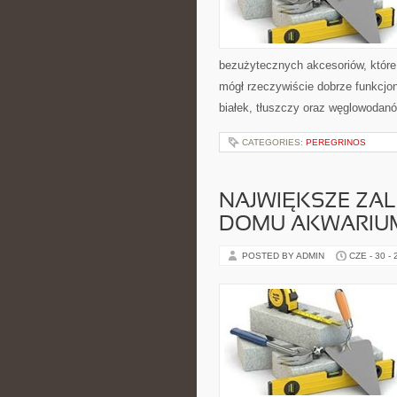
bezużytecznych akcesoriów, które
mógł rzeczywiście dobrze funkcjo
białek, tłuszczy oraz węglowodan
CATEGORIES:
PEREGRINOS
NAJWIĘKSZE ZAL
DOMU AKWARIU
POSTED BY ADMIN
CZE - 30 -