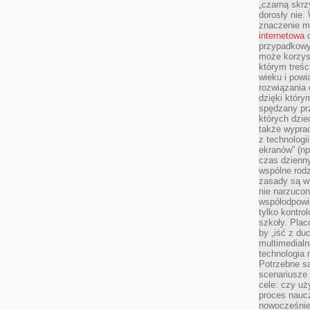
„czarną skrz
dorosły nie.
znaczenie m
internetowa
d
przypadkowy
może korzys
którym treś
wieku i pow
rozwiązania 
dzięki który
spędzany prz
których dzie
także wypra
z technologi
ekranów” (np
czas dzienny
wspólne rod
zasady są w
nie narzucon
współodpowie
tylko kontro
szkoły. Plac
by „iść z du
multimedialn
technologia 
Potrzebne s
scenariusze 
cele: czy uż
proces naucz
nowocześnie”