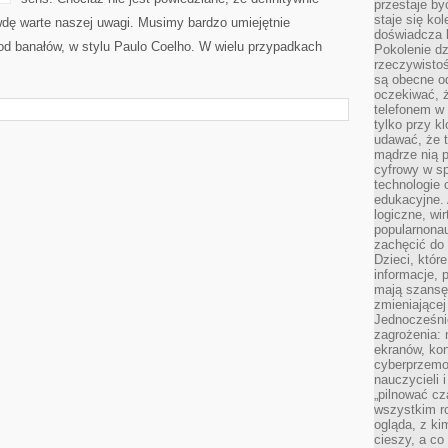
przestaje by
staje się ko
wdę warte naszej uwagi. Musimy bardzo umiejętnie
doświadcza b
 od banałów, w stylu Paulo Coelho. W wielu przypadkach
Pokolenie dz
rzeczywistośc
są obecne od
oczekiwać, ż
telefonem w 
tylko przy k
udawać, że t
mądrze nią p
cyfrowy w s
technologie 
edukacyjne. 
logiczne, wir
popularnonau
zachęcić do
Dzieci, któr
informacje, 
mają szansę 
zmieniającej
Jednocześni
zagrożenia: 
ekranów, kon
cyberprzemoc
nauczycieli 
„pilnować cz
wszystkim r
ogląda, z ki
cieszy, a co