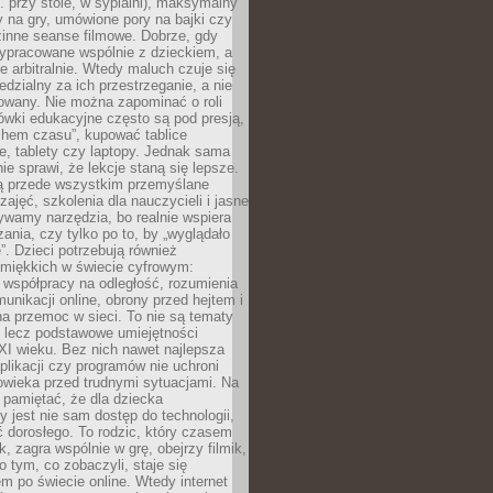
. przy stole, w sypialni), maksymalny
 na gry, umówione pory na bajki czy
zinne seanse filmowe. Dobrze, gdy
ypracowane wspólnie z dzieckiem, a
e arbitralnie. Wtedy maluch czuje się
dzialny za ich przestrzeganie, a nie
lowany. Nie można zapominać o roli
ówki edukacyjne często są pod presją,
chem czasu”, kupować tablice
e, tablety czy laptopy. Jednak sama
nie sprawi, że lekcje staną się lepsze.
ą przede wszystkim przemyślane
zajęć, szkolenia dla nauczycieli i jasne
ywamy narzędzia, bo realnie wspiera
ania, czy tylko po to, by „wyglądało
. Dzieci potrzebują również
 miękkich w świecie cyfrowym:
 współpracy na odległość, rozumienia
unikacji online, obrony przed hejtem i
a przemoc w sieci. To nie są tematy
, lecz podstawowe umiejętności
XI wieku. Bez nich nawet najlepsza
likacji czy programów nie uchroni
owieka przed trudnymi sytuacjami. Na
 pamiętać, że dla dziecka
y jest nie sam dostęp do technologii,
 dorosłego. To rodzic, który czasem
k, zagra wspólnie w grę, obejrzy filmik,
 tym, co zobaczyli, staje się
m po świecie online. Wtedy internet