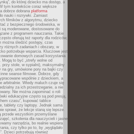
ynką”, do której dziecko ma dostęp, a
 W tym kontekście coraz większe
a dobrze dobrana
platforma
o nauki i rozrywki. Zamiast
ch filmików z algorytmu, dziecko
tać z bezpiecznego środowiska, w
ci są moderowane, dostosowane do
iązane z programem nauczania. Takie
często oferują też raporty dla rodziców,
m można śledzić postępy, czas
y różnych zadaniach i obszary, w
cko potrzebuje wsparcia. Kluczowe jest
cowanie domowych zasad korzystania
i. Mogą to być „strefy wolne od
. przy stole, w sypialni), maksymalny
 na gry, umówione pory na bajki czy
zinne seanse filmowe. Dobrze, gdy
ypracowane wspólnie z dzieckiem, a
e arbitralnie. Wtedy maluch czuje się
dzialny za ich przestrzeganie, a nie
lowany. Nie można zapominać o roli
ówki edukacyjne często są pod presją,
chem czasu”, kupować tablice
e, tablety czy laptopy. Jednak sama
nie sprawi, że lekcje staną się lepsze.
ą przede wszystkim przemyślane
zajęć, szkolenia dla nauczycieli i jasne
ywamy narzędzia, bo realnie wspiera
ania, czy tylko po to, by „wyglądało
. Dzieci potrzebują również