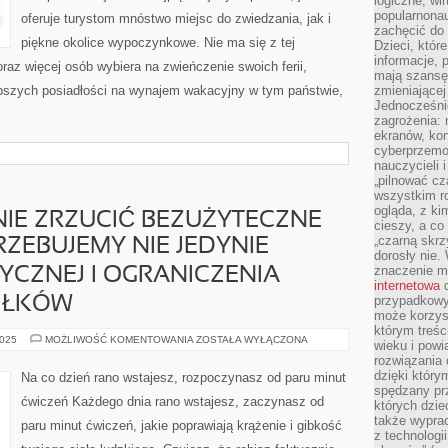
logiczne, wir
popularnonau
oferuje turystom mnóstwo miejsc do zwiedzania, jak i
zachęcić do
piękne okolice wypoczynkowe. Nie ma się z tej
Dzieci, któr
informacje, 
az więcej osób wybiera na zwieńczenie swoich ferii,
mają szansę 
epszych posiadłości na wynajem wakacyjny w tym państwie,
zmieniającej
Jednocześni
zagrożenia: 
ekranów, kon
cyberprzemoc
nauczycieli 
„pilnować cz
wszystkim r
ogląda, z ki
IE ZRZUCIĆ BEZUŻYTECZNE
cieszy, a co
„czarną skrz
ZEBUJEMY NIE JEDYNIE
dorosły nie.
znaczenie m
YCZNEJ I OGRANICZENIA
internetowa
d
przypadkowy
IŁKÓW
może korzys
którym treś
AŻEBY
2025
MOŻLIWOŚĆ KOMENTOWANIA
ZOSTAŁA WYŁĄCZONA
wieku i pow
EFEKTYWNIE
rozwiązania 
ZRZUCIĆ
BEZUŻYTECZNE
dzięki który
Na co dzień rano wstajesz, rozpoczynasz od paru minut
KILOGRAMY
spędzany prz
POTRZEBUJEMY
ćwiczeń Każdego dnia rano wstajesz, zaczynasz od
których dzie
NIE
JEDYNIE
także wypra
paru minut ćwiczeń, jakie poprawiają krążenie i gibkość
AKTYWNOŚCI
z technologi
FIZYCZNEJ