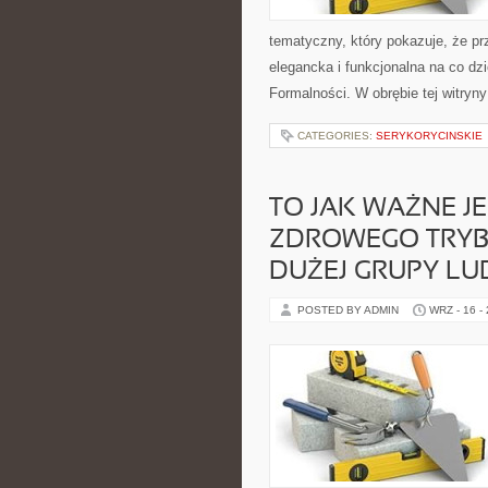
tematyczny, który pokazuje, że pr
elegancka i funkcjonalna na co dz
Formalności. W obrębie tej witryny 
CATEGORIES:
SERYKORYCINSKIE
TO JAK WAŻNE J
ZDROWEGO TRYBU
DUŻEJ GRUPY LU
POSTED BY ADMIN
WRZ - 16 -