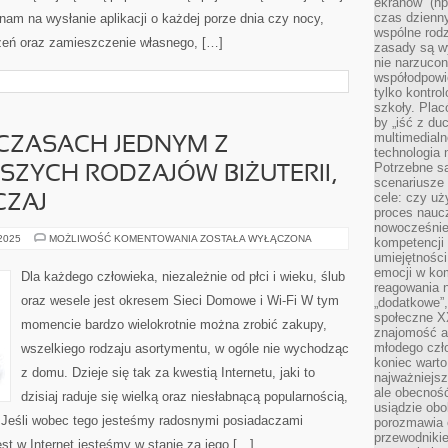
ekranów” (np
czas dzienny
nam na wysłanie aplikacji o każdej porze dnia czy nocy,
wspólne rod
zeń oraz zamieszczenie własnego, […]
zasady są w
nie narzucon
współodpowie
tylko kontro
szkoły. Plac
by „iść z du
multimedialn
 CZASACH JEDNYM Z
technologia 
Potrzebne s
SZYCH RODZAJÓW BIŻUTERII,
scenariusze 
cele: czy uż
CZAJ
proces naucz
nowocześnie”
W
 2025
MOŻLIWOŚĆ KOMENTOWANIA
ZOSTAŁA WYŁĄCZONA
kompetencji
DZISIEJSZYCH
umiejętności
CZASACH
JEDNYM
emocji w kom
Dla każdego człowieka, niezależnie od płci i wieku, ślub
Z
reagowania n
NAJPOPULARNIEJSZYCH
oraz wesele jest okresem Sieci Domowe i Wi-Fi W tym
„dodatkowe”
RODZAJÓW
BIŻUTERII,
społeczne X
momencie bardzo wielokrotnie można zrobić zakupy,
KTÓRA
znajomość ap
NADZWYCZAJ
młodego czł
wszelkiego rodzaju asortymentu, w ogóle nie wychodząc
koniec warto
z domu. Dzieje się tak za kwestią Internetu, jaki to
najważniejsz
ale obecność
dzisiaj raduje się wielką oraz niesłabnącą popularnością,
usiądzie obo
 Jeśli wobec tego jesteśmy radosnymi posiadaczami
porozmawia o
przewodnikie
st w Internet jesteśmy w stanie za jego […]