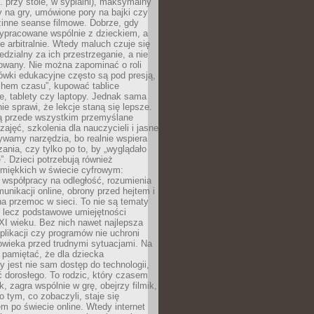
. przy stole, w sypialni), maksymalny
 na gry, umówione pory na bajki czy
zinne seanse filmowe. Dobrze, gdy
ypracowane wspólnie z dzieckiem, a
e arbitralnie. Wtedy maluch czuje się
dzialny za ich przestrzeganie, a nie
lowany. Nie można zapominać o roli
ówki edukacyjne często są pod presją,
chem czasu”, kupować tablice
e, tablety czy laptopy. Jednak sama
nie sprawi, że lekcje staną się lepsze.
ą przede wszystkim przemyślane
zajęć, szkolenia dla nauczycieli i jasne
ywamy narzędzia, bo realnie wspiera
ania, czy tylko po to, by „wyglądało
. Dzieci potrzebują również
 miękkich w świecie cyfrowym:
 współpracy na odległość, rozumienia
unikacji online, obrony przed hejtem i
a przemoc w sieci. To nie są tematy
, lecz podstawowe umiejętności
XI wieku. Bez nich nawet najlepsza
likacji czy programów nie uchroni
owieka przed trudnymi sytuacjami. Na
 pamiętać, że dla dziecka
y jest nie sam dostęp do technologii,
 dorosłego. To rodzic, który czasem
k, zagra wspólnie w grę, obejrzy filmik,
 tym, co zobaczyli, staje się
m po świecie online. Wtedy internet