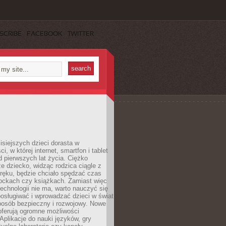
SCRIBE
FACEBOOK
TWITTER
isiejszych dzieci dorasta w
i, w której internet, smartfon i tablet
 pierwszych lat życia. Ciężko
e dziecko, widząc rodzica ciągle z
ręku, będzie chciało spędzać czas
lockach czy książkach. Zamiast więc
echnologii nie ma, warto nauczyć się
osługiwać i wprowadzać dzieci w świat
posób bezpieczny i rozwojowy. Nowe
oferują ogromne możliwości
Aplikacje do nauki języków, gry