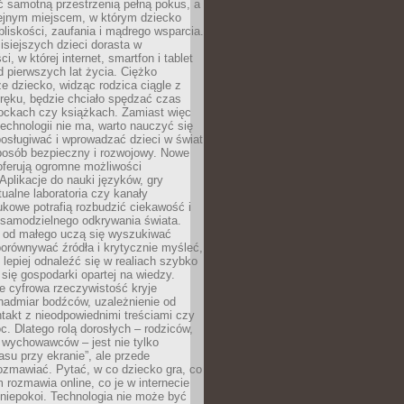
ć samotną przestrzenią pełną pokus, a
lejnym miejscem, w którym dziecko
liskości, zaufania i mądrego wsparcia.
isiejszych dzieci dorasta w
i, w której internet, smartfon i tablet
 pierwszych lat życia. Ciężko
e dziecko, widząc rodzica ciągle z
ręku, będzie chciało spędzać czas
lockach czy książkach. Zamiast więc
echnologii nie ma, warto nauczyć się
osługiwać i wprowadzać dzieci w świat
posób bezpieczny i rozwojowy. Nowe
oferują ogromne możliwości
Aplikacje do nauki języków, gry
tualne laboratoria czy kanały
kowe potrafią rozbudzić ciekawość i
 samodzielnego odkrywania świata.
e od małego uczą się wyszukiwać
porównywać źródła i krytycznie myśleć,
lepiej odnaleźć się w realiach szybko
 się gospodarki opartej na wiedzy.
e cyfrowa rzeczywistość kryje
nadmiar bodźców, uzależnienie od
takt z nieodpowiednimi treściami czy
. Dlatego rolą dorosłych – rodziców,
i wychowawców – jest nie tylko
asu przy ekranie”, ale przede
ozmawiać. Pytać, w co dziecko gra, co
m rozmawia online, co je w internecie
 niepokoi. Technologia nie może być