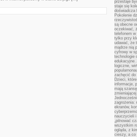
przestaje by
staje się ko
doświadcza b
Pokolenie dz
rzeczywistośc
są obecne od
oczekiwać, ż
telefonem w 
tylko przy k
udawać, że t
mądrze nią p
cyfrowy w s
technologie 
edukacyjne. 
logiczne, wir
popularnonau
zachęcić do
Dzieci, któr
informacje, 
mają szansę 
zmieniającej
Jednocześni
zagrożenia: 
ekranów, kon
cyberprzemoc
nauczycieli 
„pilnować cz
wszystkim r
ogląda, z ki
cieszy, a co