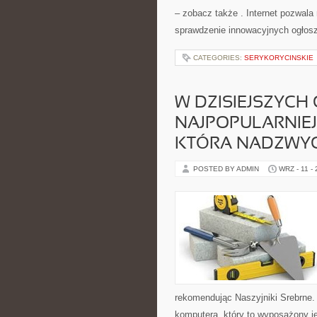
– zobacz także . Internet pozwala 
sprawdzenie innowacyjnych ogłos
CATEGORIES:
SERYKORYCINSKIE
W DZISIEJSZYCH
NAJPOPULARNIEJ
KTÓRA NADZWY
POSTED BY ADMIN
WRZ - 11 -
rekomendując Naszyjniki Srebrne.
komputera, który to wyposażony je