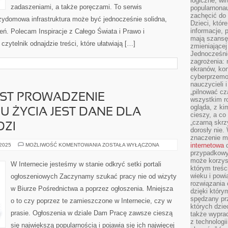
logiczne, wir
zadaszeniami, a także poręczami. To serwis
popularnonau
zachęcić do
zydomowa infrastruktura może być jednocześnie solidna,
Dzieci, któr
informacje, 
ień. Polecam Inspiracje z Całego Świata i Prawo i
mają szansę 
czytelnik odnajdzie treści, które ułatwiają […]
zmieniającej
Jednocześni
zagrożenia: 
ekranów, kon
cyberprzemoc
nauczycieli 
„pilnować cz
EST PROWADZENIE
wszystkim r
ogląda, z ki
 ŻYCIA JEST DANE DLA
cieszy, a co
„czarną skrz
DZI
dorosły nie.
znaczenie m
TO
internetowa
d
 2025
MOŻLIWOŚĆ KOMENTOWANIA
ZOSTAŁA WYŁĄCZONA
JAK
przypadkowy
WAŻNE
może korzys
JEST
W Internecie jesteśmy w stanie odkryć setki portali
PROWADZENIE
którym treś
ZDROWEGO
wieku i pow
ogłoszeniowych Zaczynamy szukać pracy nie od wizyty
TRYBU
rozwiązania 
ŻYCIA
w Biurze Pośrednictwa a poprzez ogłoszenia. Mniejsza
JEST
dzięki który
DANE
spędzany prz
o to czy poprzez te zamieszczone w Internecie, czy w
DLA
których dzie
DUŻEJ
GRUPY
prasie. Ogłoszenia w dziale Dam Pracę zawsze cieszą
także wypra
LUDZI
z technologi
się największą popularnością i pojawia się ich najwięcej