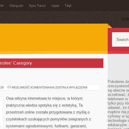
rie
Tagi
Obrączki
Spis Treści
Upał
SUB
inskie’ Category
Pokolenie dz
rzeczywistośc
PROJEKTY
026
MOŻLIWOŚĆ KOMENTOWANIA
ZOSTAŁA WYŁĄCZONA
są obecne od
DIY
oczekiwać, ż
Owa witryna internetowa to miejsce, w którym
telefonem w 
tylko przy k
praktyczna wiedza spotyka się z estetyką. Ta
udawać, że t
mądrze nią p
przestrzeń online została przygotowana z myślą o
cyfrowy w s
czytelnikach szukających pomysłów związanych z
technologie 
edukacyjne. 
systemami ogrodzeniowymi, furtkami, garażami,