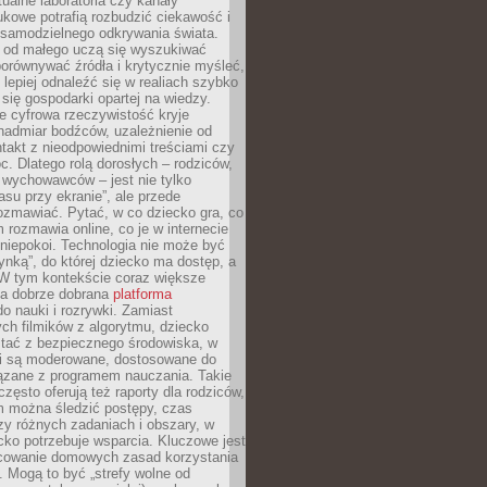
tualne laboratoria czy kanały
kowe potrafią rozbudzić ciekawość i
 samodzielnego odkrywania świata.
e od małego uczą się wyszukiwać
porównywać źródła i krytycznie myśleć,
lepiej odnaleźć się w realiach szybko
 się gospodarki opartej na wiedzy.
e cyfrowa rzeczywistość kryje
nadmiar bodźców, uzależnienie od
takt z nieodpowiednimi treściami czy
. Dlatego rolą dorosłych – rodziców,
i wychowawców – jest nie tylko
asu przy ekranie”, ale przede
ozmawiać. Pytać, w co dziecko gra, co
m rozmawia online, co je w internecie
 niepokoi. Technologia nie może być
ynką”, do której dziecko ma dostęp, a
 W tym kontekście coraz większe
a dobrze dobrana
platforma
o nauki i rozrywki. Zamiast
ch filmików z algorytmu, dziecko
tać z bezpiecznego środowiska, w
ci są moderowane, dostosowane do
iązane z programem nauczania. Takie
często oferują też raporty dla rodziców,
m można śledzić postępy, czas
y różnych zadaniach i obszary, w
cko potrzebuje wsparcia. Kluczowe jest
cowanie domowych zasad korzystania
i. Mogą to być „strefy wolne od