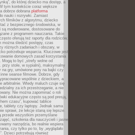
ynką”, do której dziecko ma dostęp, a
 W tym kontekście coraz większe
a dobrze dobrana
platforma
o nauki i rozrywki. Zamiast
ch filmików z algorytmu, dziecko
tać z bezpiecznego środowiska, w
ci są moderowane, dostosowane do
iązane z programem nauczania. Takie
często oferują też raporty dla rodziców,
m można śledzić postępy, czas
y różnych zadaniach i obszary, w
cko potrzebuje wsparcia. Kluczowe jest
cowanie domowych zasad korzystania
i. Mogą to być „strefy wolne od
. przy stole, w sypialni), maksymalny
 na gry, umówione pory na bajki czy
zinne seanse filmowe. Dobrze, gdy
ypracowane wspólnie z dzieckiem, a
e arbitralnie. Wtedy maluch czuje się
dzialny za ich przestrzeganie, a nie
lowany. Nie można zapominać o roli
ówki edukacyjne często są pod presją,
chem czasu”, kupować tablice
e, tablety czy laptopy. Jednak sama
nie sprawi, że lekcje staną się lepsze.
ą przede wszystkim przemyślane
zajęć, szkolenia dla nauczycieli i jasne
ywamy narzędzia, bo realnie wspiera
ania, czy tylko po to, by „wyglądało
. Dzieci potrzebują również