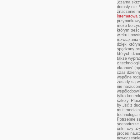
„czarną skrz
dorosły nie.
znaczenie m
internetowa
d
przypadkowy
może korzys
którym treś
wieku i pow
rozwiązania 
dzięki który
spędzany prz
których dzie
także wypra
z technologi
ekranów” (np
czas dzienny
wspólne rod
zasady są w
nie narzucon
współodpowie
tylko kontro
szkoły. Plac
by „iść z du
multimedialn
technologia 
Potrzebne s
scenariusze 
cele: czy uż
proces naucz
nowocześnie”