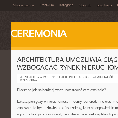
Archiwum
Kategorie
Strona główna
Obrączki
Spis Treści
CEREMONIA
ARCHITEKTURA UMOŻLIWIA CIĄG
WZBOGACAĆ RYNEK NIERUCHO
POSTED BY ADMIN
POSTED ON LIP - 8 - 2025
MOŻLIWOŚĆ K
WYŁĄCZONA
Dlaczego jak najbardziej warto inwestować w mieszkania?
Lokata pieniędzy w nieruchomości – domy jednorodzinne oraz mie
zapewne nie było człowieka, który rzekłby, iż to nieodpowiednie 
ogromny kryzys spowodował, że zwłaszcza w zielonej Irlandii po p