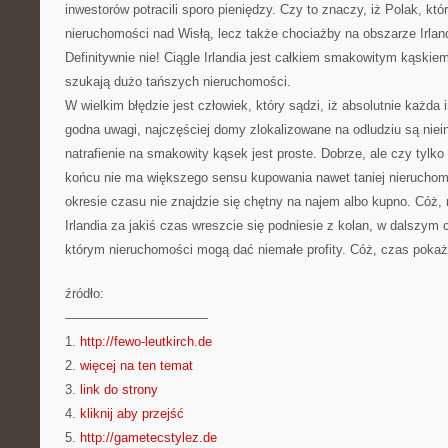
inwestorów potracili sporo pieniędzy. Czy to znaczy, iż Polak, kt
nieruchomości nad Wisłą, lecz także chociażby na obszarze Irland
Definitywnie nie! Ciągle Irlandia jest całkiem smakowitym kąskiem
szukają dużo tańszych nieruchomości.
W wielkim błędzie jest człowiek, który sądzi, iż absolutnie każda
godna uwagi, najczęściej domy zlokalizowane na odludziu są niei
natrafienie na smakowity kąsek jest proste. Dobrze, ale czy tylk
końcu nie ma większego sensu kupowania nawet taniej nieruchom
okresie czasu nie znajdzie się chętny na najem albo kupno. Cóż,
Irlandia za jakiś czas wreszcie się podniesie z kolan, w dalszym
którym nieruchomości mogą dać niemałe profity. Cóż, czas pokaż
źródło:
———————————
1.
http://fewo-leutkirch.de
2.
więcej na ten temat
3.
link do strony
4.
kliknij aby przejść
5.
http://gametecstylez.de