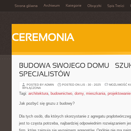
Archiwum
Kategorie
Strona główna
Obrączki
Spis Treści
CEREMONIA
BUDOWA SWOJEGO DOMU – SZ
SPECJALISTÓW
POSTED BY ADMIN
POSTED ON LIS - 30 - 2025
MOŻLIWOŚĆ 
WYŁĄCZONA
Tagi:
architektura
,
budownictwo
,
domy
,
mieszkania
,
projektowanie
Jak pozbyć się gruzu z budowy?
Dla tych osób, dla których skorzystanie z agregatu prądotwórczego
jest to częsta potrzeba, najbardziej odpowiednim rozwiązaniem je
firm, które zajmują się wynajmem agregatów. Ogólnie nie ma najm