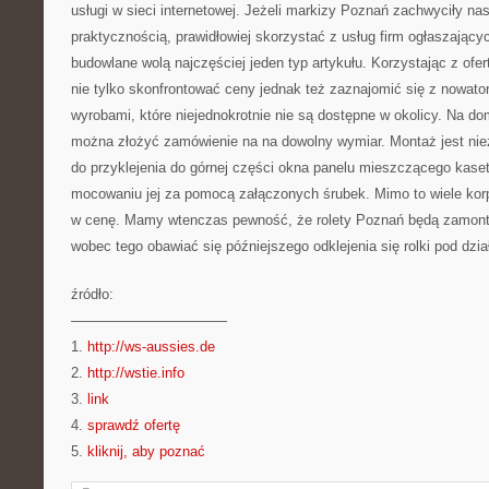
usługi w sieci internetowej. Jeżeli markizy Poznań zachwyciły na
praktycznością, prawidłowiej skorzystać z usług firm ogłaszającyc
budowlane wolą najczęściej jeden typ artykułu. Korzystając z ofe
nie tylko skonfrontować ceny jednak też zaznajomić się z nowator
wyrobami, które niejednokrotnie nie są dostępne w okolicy. Na do
można złożyć zamówienie na na dowolny wymiar. Montaż jest niez
do przyklejenia do górnej części okna panelu mieszczącego kaset
mocowaniu jej za pomocą załączonych śrubek. Mimo to wiele korpor
w cenę. Mamy wtenczas pewność, że rolety Poznań będą zamon
wobec tego obawiać się późniejszego odklejenia się rolki pod dzia
źródło:
———————————
1.
http://ws-aussies.de
2.
http://wstie.info
3.
link
4.
sprawdź ofertę
5.
kliknij, aby poznać