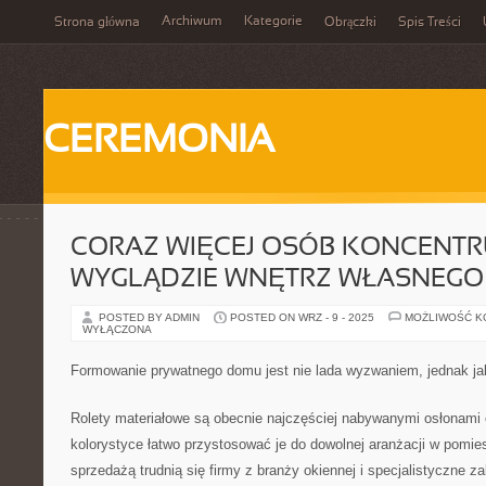
Archiwum
Kategorie
Strona główna
Obrączki
Spis Treści
CEREMONIA
CORAZ WIĘCEJ OSÓB KONCENTRU
WYGLĄDZIE WNĘTRZ WŁASNEG
POSTED BY ADMIN
POSTED ON WRZ - 9 - 2025
MOŻLIWOŚĆ 
WYŁĄCZONA
Formowanie prywatnego domu jest nie lada wyzwaniem, jednak ja
Rolety materiałowe są obecnie najczęściej nabywanymi osłonami o
kolorystyce łatwo przystosować je do dowolnej aranżacji w pomie
sprzedażą trudnią się firmy z branży okiennej i specjalistyczne 