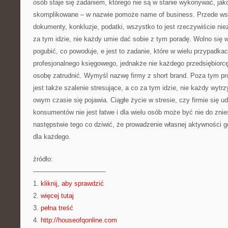
osób staje się zadaniem, którego nie są w stanie wykonywać, jako
skomplikowane – w nazwie pomoże name of business. Przede ws
dokumenty, konkluzje, podatki, wszystko to jest rzeczywiście ni
za tym idzie, nie każdy umie dać sobie z tym poradę. Wolno się 
pogubić, co powoduje, e jest to zadanie, które w wielu przypadkac
profesjonalnego księgowego, jednakże nie każdego przedsiębiorcę 
osobę zatrudnić. Wymyśl nazwę firmy z short brand. Poza tym pr
jest także szalenie stresujące, a co za tym idzie, nie każdy wytrz
owym czasie się pojawia. Ciągłe życie w stresie, czy firmie się u
konsumentów nie jest łatwe i dla wielu osób może być nie do znie
następstwie tego co dziwić, że prowadzenie własnej aktywności g
dla każdego.
źródło:
———————————
1.
kliknij, aby sprawdzić
2.
więcej tutaj
3.
pełna treść
4.
http://houseofqonline.com