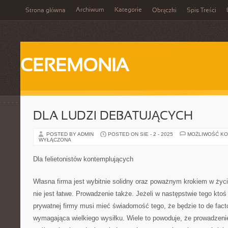
Archiwum
Kategorie
Strona główna
Obrączki
Spis Treści
CEREMONIA
DLA LUDZI DEBATUJĄCYCH
POSTED BY ADMIN
POSTED ON SIE - 2 - 2025
MOŻLIWOŚĆ K
WYŁĄCZONA
Dla felietonistów kontemplujących
Własna firma jest wybitnie solidny oraz poważnym krokiem w życiu
nie jest łatwe. Prowadzenie także. Jeżeli w następstwie tego ktoś
prywatnej firmy musi mieć świadomość tego, że będzie to de fact
wymagająca wielkiego wysiłku. Wiele to powoduje, że prowadzenie