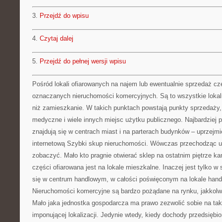
3.
Przejdź do wpisu
4.
Czytaj dalej
5.
Przejdź do pełnej wersji wpisu
Pośród lokali ofiarowanych na najem lub ewentualnie sprzedaż czę
oznaczanych nieruchomości komercyjnych. Są to wszystkie loka
niż zamieszkanie. W takich punktach powstają punkty sprzedaży, r
medyczne i wiele innych miejsc użytku publicznego. Najbardziej 
znajdują się w centrach miast i na parterach budynków – uprzejm
internetową Szybki skup nieruchomości. Wówczas przechodząc ul
zobaczyć. Mało kto pragnie otwierać sklep na ostatnim piętrze ka
części ofiarowana jest na lokale mieszkalne. Inaczej jest tylko w s
się w centrum handlowym, w całości poświęconym na lokale hand
Nieruchomości komercyjne są bardzo pożądane na rynku, jakkolwi
Mało jaka jednostka gospodarcza ma prawo zezwolić sobie na tak
imponującej lokalizacji. Jedynie wtedy, kiedy dochody przedsiębi