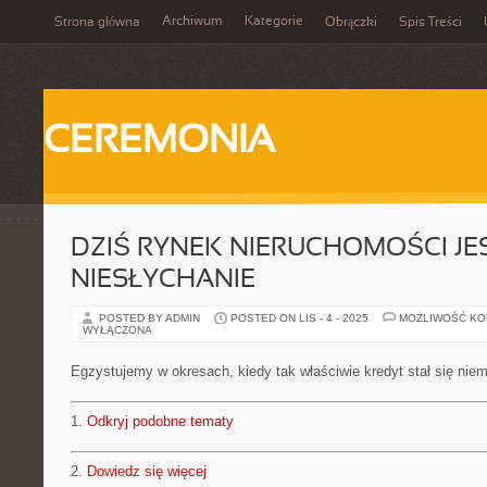
Archiwum
Kategorie
Strona główna
Obrączki
Spis Treści
CEREMONIA
DZIŚ RYNEK NIERUCHOMOŚCI JE
NIESŁYCHANIE
POSTED BY ADMIN
POSTED ON LIS - 4 - 2025
MOŻLIWOŚĆ K
WYŁĄCZONA
Egzystujemy w okresach, kiedy tak właściwie kredyt stał się nie
1.
Odkryj podobne tematy
2.
Dowiedz się więcej