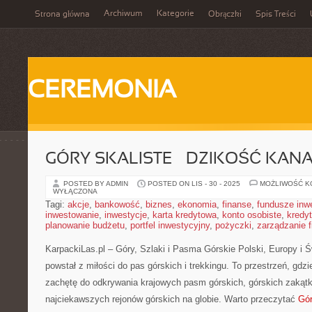
Archiwum
Kategorie
Strona główna
Obrączki
Spis Treści
CEREMONIA
GÓRY SKALISTE – DZIKOŚĆ KANA
POSTED BY ADMIN
POSTED ON LIS - 30 - 2025
MOŻLIWOŚĆ 
WYŁĄCZONA
Tagi:
akcje
,
bankowość
,
biznes
,
ekonomia
,
finanse
,
fundusze inw
inwestowanie
,
inwestycje
,
karta kredytowa
,
konto osobiste
,
kredyt
planowanie budżetu
,
portfel inwestycyjny
,
pożyczki
,
zarządzanie 
KarpackiLas.pl – Góry, Szlaki i Pasma Górskie Polski, Europy i Św
powstał z miłości do pas górskich i trekkingu. To przestrzeń, gdzi
zachętę do odkrywania krajowych pasm górskich, górskich zakąt
najciekawszych rejonów górskich na globie. Warto przeczytać
Gór