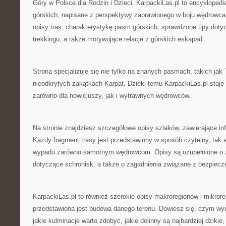
Góry w Polsce dla Rodzin i Dzieci. KarpackiLas.pl to encyklopedi
górskich, napisane z perspektywy zaprawionego w boju wędrowca
opisy tras, charakterystykę pasm górskich, sprawdzone tipy dot
trekkingu, a także motywujące relacje z górskich eskapad.
Strona specjalizuje się nie tylko na znanych pasmach, takich jak T
nieodkrytych zakątkach Karpat. Dzięki temu KarpackiLas.pl staje
zarówno dla nowicjuszy, jak i wytrawnych wędrowców.
Na stronie znajdziesz szczegółowe opisy szlaków, zawierające inf
Każdy fragment trasy jest przedstawiony w sposób czytelny, tak 
wypadu zarówno samotnym wędrowcom. Opisy są uzupełnione o 
dotyczące schronisk, a także o zagadnienia związane z bezpiec
KarpackiLas.pl to również szerokie opisy makroregionów i mikror
przedstawiona jest budowa danego terenu. Dowiesz się, czym wy
jakie kulminacje warto zdobyć, jakie dolinny są najbardziej dzikie,