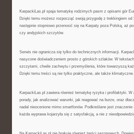
KarpackiLas.pl spaja tematykę rodzimych pasm z opisami gór Eu
Dzięki temu możesz rozpocząć swoją przygodę z trekkingiem od 
następnie stopniowo przenosić się na Karpaty poza Polską, aż po
czy andyjskich szczytów.
Serwis nie ogranicza się tylko do technicznych informacji. Karpac
nasycone doświadczeniem prosto z górskich szlaków. W tekstach 
szczytami, chwile zachwytu i przemyślenia, które towarzyszą ka
Dzięki temu treści są nie tylko praktyczne, ale także klimatyczne.
KarpackiLas.pl zawiera również tematykę ryzyka i profilaktyki. W
porady, jak analizować warunki, jak reagować na burze, oraz dla
nadal nieocenione mimo smartfonów. Podkreślane jest znaczenie
każda wyprawa kojarzyła się z satysfakcją, a nie z nieodpowiedzi
Na KarpackiLas.pl nie brakuje również treści sezonowych. Dowiesz