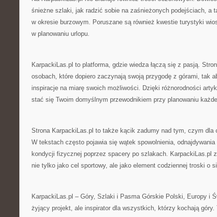
śnieżne szlaki, jak radzić sobie na zaśnieżonych podejściach, a 
w okresie burzowym. Poruszane są również kwestie turystyki wiose
w planowaniu urlopu.
KarpackiLas.pl to platforma, gdzie wiedza łączą się z pasją. Stro
osobach, które dopiero zaczynają swoją przygodę z górami, tak a
inspiracje na miarę swoich możliwości. Dzięki różnorodności art
stać się Twoim domyślnym przewodnikiem przy planowaniu każde
Strona KarpackiLas.pl to także kącik zadumy nad tym, czym dla 
W tekstach często pojawia się wątek spowolnienia, odnajdywania
kondycji fizycznej poprzez spacery po szlakach. KarpackiLas.pl 
nie tylko jako cel sportowy, ale jako element codziennej troski o si
KarpackiLas.pl – Góry, Szlaki i Pasma Górskie Polski, Europy i 
żyjący projekt, ale inspirator dla wszystkich, którzy kochają góry