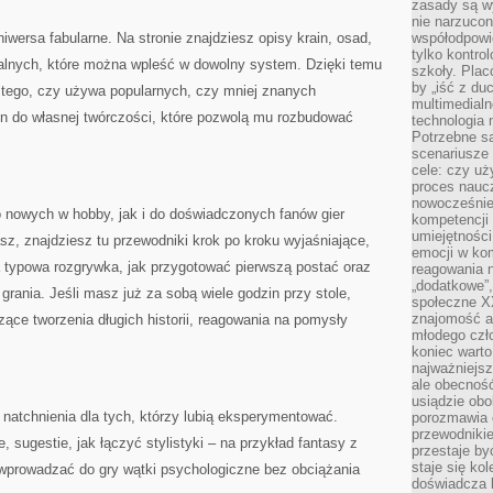
zasady są w
nie narzucon
iwersa fabularne. Na stronie znajdziesz opisy krain, osad,
współodpowie
tylko kontro
ralnych, które można wpleść w dowolny system. Dzięki temu
szkoły. Plac
by „iść z du
 tego, czy używa popularnych, czy mniej znanych
multimedialn
n do własnej twórczości, które pozwolą mu rozbudować
technologia 
Potrzebne s
scenariusze 
cele: czy uż
proces naucz
nowocześnie”
o nowych w hobby, jak i do doświadczonych fanów gier
kompetencji
umiejętności
sz, znajdziesz tu przewodniki krok po kroku wyjaśniające,
emocji w kom
a typowa rozgrywka, jak przygotować pierwszą postać oraz
reagowania n
„dodatkowe”
rania. Jeśli masz już za sobą wiele godzin przy stole,
społeczne X
znajomość ap
zące tworzenia długich historii, reagowania na pomysły
młodego czł
koniec warto
najważniejsz
ale obecność
usiądzie obo
natchnienia dla tych, którzy lubią eksperymentować.
porozmawia o
przewodnikie
, sugestie, jak łączyć stylistyki – na przykład fantasy z
przestaje by
staje się ko
 wprowadzać do gry wątki psychologiczne bez obciążania
doświadcza b