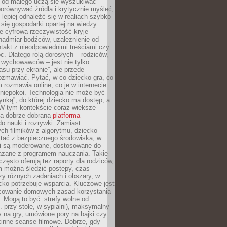
e od małego uczą się wyszukiwać
porównywać źródła i krytycznie myśleć,
lepiej odnaleźć się w realiach szybko
 się gospodarki opartej na wiedzy.
e cyfrowa rzeczywistość kryje
nadmiar bodźców, uzależnienie od
takt z nieodpowiednimi treściami czy
. Dlatego rolą dorosłych – rodziców,
i wychowawców – jest nie tylko
asu przy ekranie”, ale przede
ozmawiać. Pytać, w co dziecko gra, co
m rozmawia online, co je w internecie
 niepokoi. Technologia nie może być
ynką”, do której dziecko ma dostęp, a
 W tym kontekście coraz większe
a dobrze dobrana
platforma
o nauki i rozrywki. Zamiast
ch filmików z algorytmu, dziecko
tać z bezpiecznego środowiska, w
ci są moderowane, dostosowane do
iązane z programem nauczania. Takie
często oferują też raporty dla rodziców,
m można śledzić postępy, czas
y różnych zadaniach i obszary, w
cko potrzebuje wsparcia. Kluczowe jest
cowanie domowych zasad korzystania
i. Mogą to być „strefy wolne od
. przy stole, w sypialni), maksymalny
 na gry, umówione pory na bajki czy
zinne seanse filmowe. Dobrze, gdy