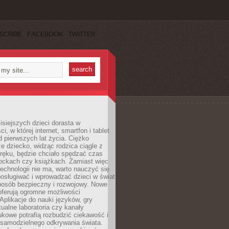
SCRIBE
FACEBOOK
TWITTER
isiejszych dzieci dorasta w
i, w której internet, smartfon i tablet
 pierwszych lat życia. Ciężko
e dziecko, widząc rodzica ciągle z
ręku, będzie chciało spędzać czas
lockach czy książkach. Zamiast więc
echnologii nie ma, warto nauczyć się
osługiwać i wprowadzać dzieci w świat
posób bezpieczny i rozwojowy. Nowe
oferują ogromne możliwości
Aplikacje do nauki języków, gry
tualne laboratoria czy kanały
kowe potrafią rozbudzić ciekawość i
 samodzielnego odkrywania świata.