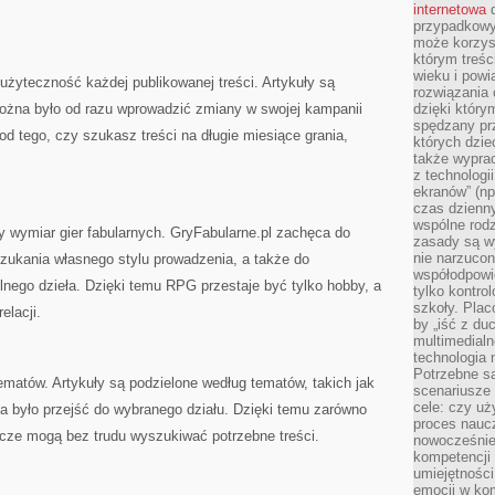
internetowa
d
przypadkowy
może korzys
którym treś
wieku i pow
 użyteczność każdej publikowanej treści. Artykuły są
rozwiązania 
można było od razu wprowadzić zmiany w swojej kampanii
dzięki który
spędzany prz
 od tego, czy szukasz treści na długie miesiące grania,
których dzie
także wypra
z technologi
ekranów” (np
czas dzienny
wspólne rod
y wymiar gier fabularnych. GryFabularne.pl zachęca do
zasady są w
nie narzucon
szukania własnego stylu prowadzenia, a także do
współodpowie
ólnego dzieła. Dzięki temu RPG przestaje być tylko hobby, a
tylko kontro
szkoły. Plac
elacji.
by „iść z du
multimedialn
technologia 
Potrzebne s
tematów. Artykuły są podzielone według tematów, takich jak
scenariusze 
cele: czy uż
a było przejść do wybranego działu. Dzięki temu zarówno
proces naucz
acze mogą bez trudu wyszukiwać potrzebne treści.
nowocześnie”
kompetencji
umiejętności
emocji w kom