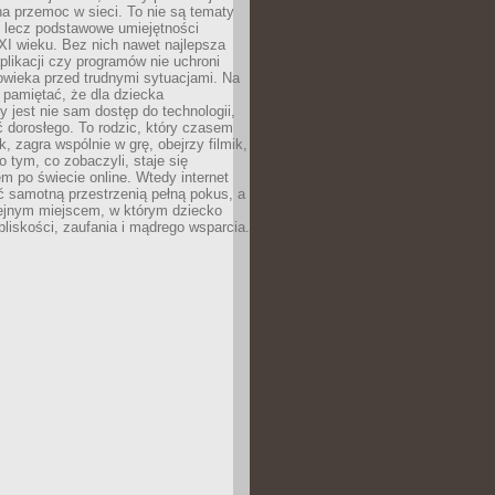
a przemoc w sieci. To nie są tematy
, lecz podstawowe umiejętności
XI wieku. Bez nich nawet najlepsza
likacji czy programów nie uchroni
owieka przed trudnymi sytuacjami. Na
 pamiętać, że dla dziecka
y jest nie sam dostęp do technologii,
 dorosłego. To rodzic, który czasem
k, zagra wspólnie w grę, obejrzy filmik,
 tym, co zobaczyli, staje się
m po świecie online. Wtedy internet
ć samotną przestrzenią pełną pokus, a
lejnym miejscem, w którym dziecko
liskości, zaufania i mądrego wsparcia.