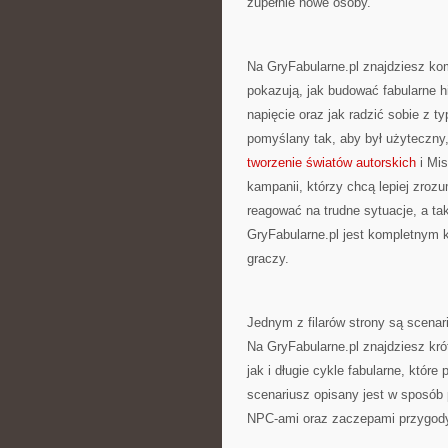
zupełnie nowe osoby.
Na GryFabularne.pl znajdziesz ko
pokazują, jak budować fabularne h
napięcie oraz jak radzić sobie z 
pomyślany tak, aby był użyteczn
tworzenie światów autorskich
i Mis
kampanii, którzy chcą lepiej zroz
reagować na trudne sytuacje, a ta
GryFabularne.pl jest kompletnym k
graczy.
Jednym z filarów strony są scenar
Na GryFabularne.pl znajdziesz kró
jak i długie cykle fabularne, któr
scenariusz opisany jest w sposób
NPC-ami oraz zaczepami przygod