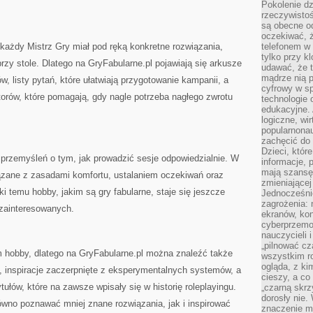
Pokolenie dz
rzeczywistośc
są obecne od
oczekiwać, ż
 każdy Mistrz Gry miał pod ręką konkretne rozwiązania,
telefonem w 
tylko przy k
zy stole. Dlatego na GryFabularne.pl pojawiają się arkusze
udawać, że t
mądrze nią p
 listy pytań, które ułatwiają przygotowanie kampanii, a
cyfrowy w s
orów, które pomagają, gdy nagle potrzeba nagłego zwrotu
technologie 
edukacyjne. 
logiczne, wir
popularnonau
zachęcić do
Dzieci, któr
 przemyśleń o tym, jak prowadzić sesje odpowiedzialnie. W
informacje, 
mają szansę 
iązane z zasadami komfortu, ustalaniem oczekiwań oraz
zmieniającej
i temu hobby, jakim są gry fabularne, staje się jeszcze
Jednocześni
zagrożenia: 
 zainteresowanych.
ekranów, kon
cyberprzemoc
nauczycieli 
„pilnować cz
m hobby, dlatego na GryFabularne.pl można znaleźć także
wszystkim r
ogląda, z ki
inspiracje zaczerpnięte z eksperymentalnych systemów, a
cieszy, a co
ułów, które na zawsze wpisały się w historię roleplayingu.
„czarną skrz
dorosły nie.
wno poznawać mniej znane rozwiązania, jak i inspirować
znaczenie m