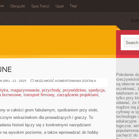
rie
Tagi
Obrączki
Spis Treści
Upał
SUB
JNE
Pokolenie dz
rzeczywistośc
GRY
 GRU - 12 - 2025
MOŻLIWOŚĆ KOMENTOWANIA
ZOSTAŁA
są obecne od
KOOPERACYJNE
oczekiwać, ż
styka
,
magazynowanie
,
przychody
,
przywództwo
,
spedycja
,
telefonem w 
a biznesowe
,
transport firmowy
,
zarządzanie projektami
,
tylko przy k
udawać, że t
mądrze nią p
ony w całości grom fabularnym, spotkaniom przy stole,
cyfrowy w s
technologie 
tycznym wskazówkom dla prowadzących i graczy. To
edukacyjne. 
dania historii łączy się z konkretnymi narzędziami
logiczne, wir
popularnonau
 na wysokim poziomie, a także wprowadzać do hobby
zachęcić do