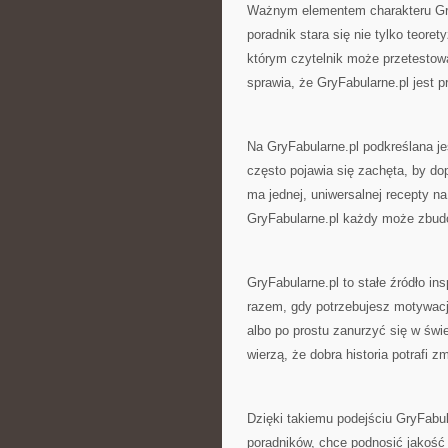
Ważnym elementem charakteru GryF
poradnik stara się nie tylko teore
którym czytelnik może przetestow
sprawia, że GryFabularne.pl jes
Na GryFabularne.pl podkreślana j
często pojawia się zachęta, by d
ma jednej, uniwersalnej recepty n
GryFabularne.pl każdy może zbudo
GryFabularne.pl to stałe źródło i
razem, gdy potrzebujesz motywacj
albo po prostu zanurzyć się w świe
wierzą, że dobra historia potrafi 
Dzięki takiemu podejściu GryFabul
poradników, chce podnosić jakość