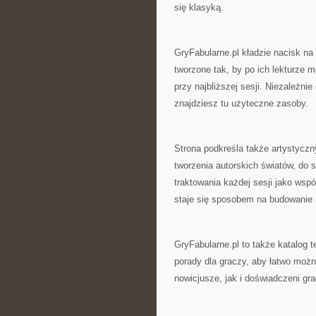
się klasyką.
GryFabularne.pl kładzie nacisk na
tworzone tak, by po ich lekturze 
przy najbliższej sesji. Niezależnie
znajdziesz tu użyteczne zasoby.
Strona podkreśla także artystyczn
tworzenia autorskich światów, do 
traktowania każdej sesji jako wsp
staje się sposobem na budowanie r
GryFabularne.pl to także katalog 
porady dla graczy, aby łatwo możn
nowicjusze, jak i doświadczeni gr