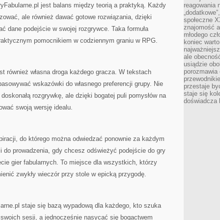
abularne.pl jest balans między teorią a praktyką. Każdy
reagowania n
„dodatkowe”
tyzować, ale również dawać gotowe rozwiązania, dzięki
społeczne X
znajomość ap
ać dane podejście w swojej rozgrywce. Taka formuła
młodego czł
t praktycznym pomocnikiem w codziennym graniu w RPG.
koniec warto
najważniejsz
ale obecność
usiądzie obo
porozmawia o
est również własna droga każdego gracza. W tekstach
przewodnikie
opasowywać wskazówki do własnego preferencji grupy. Nie
przestaje by
staje się ko
a doskonałą rozgrywkę, ale dzięki bogatej puli pomysłów na
doświadcza b
wać swoją wersję idealu.
nspiracji, do którego można odwiedzać ponownie za każdym
i do prowadzenia, gdy chcesz odświeżyć podejście do gry
cie gier fabularnych. To miejsce dla wszystkich, którzy
zmienić zwykły wieczór przy stole w epicką przygodę.
arne.pl staje się bazą wypadową dla każdego, kto szuka
 swoich sesji, a jednocześnie nasycać się bogactwem