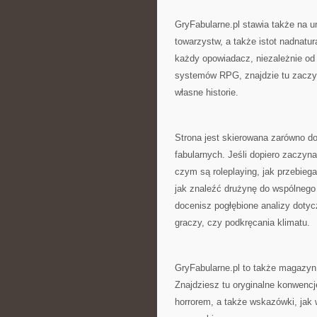
GryFabularne.pl stawia także na un
towarzystw, a także istot nadnatu
każdy opowiadacz, niezależnie od
systemów RPG, znajdzie tu zaczy
własne historie.
Strona jest skierowana zarówno d
fabularnych. Jeśli dopiero zaczyna
czym są roleplaying, jak przebieg
jak znaleźć drużynę do wspólnego g
docenisz pogłębione analizy dotyc
graczy, czy podkręcania klimatu.
GryFabularne.pl to także magazyn 
Znajdziesz tu oryginalne konwencje
horrorem, a także wskazówki, jak