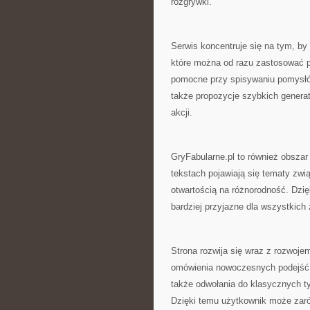
rozgrywki.
Serwis koncentruje się na tym, by
które można od razu zastosować pr
pomocne przy spisywaniu pomysłów,
także propozycje szybkich generat
akcji.
GryFabularne.pl to również obszar
tekstach pojawiają się tematy zw
otwartością na różnorodność. Dzięk
bardziej przyjazne dla wszystkich
Strona rozwija się wraz z rozwoje
omówienia nowoczesnych podejść, 
także odwołania do klasycznych tyt
Dzięki temu użytkownik może zaró