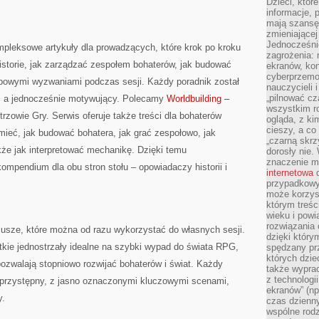
Dzieci, któr
informacje, 
mają szansę 
zmieniającej
Jednocześni
mpleksowe artykuły dla prowadzących, które krok po kroku
zagrożenia: 
istorie, jak zarządzać zespołem bohaterów, jak budować
ekranów, kon
cyberprzemoc
typowymi wyzwaniami podczas sesji. Każdy poradnik został
nauczycieli 
„pilnować cz
y, a jednocześnie motywujący. Polecamy
Worldbuilding –
wszystkim r
trzowie Gry. Serwis oferuje także treści dla bohaterów
ogląda, z ki
cieszy, a co
umieć, jak budować bohatera, jak grać zespołowo, jak
„czarną skrz
kże jak interpretować mechanikę. Dzięki temu
dorosły nie.
znaczenie m
ompendium dla obu stron stołu – opowiadaczy historii i
internetowa
d
przypadkowy
może korzys
którym treś
wieku i pow
rozwiązania 
iusze, które można od razu wykorzystać do własnych sesji.
dzięki który
tkie jednostrzały idealne na szybki wypad do świata RPG,
spędzany prz
których dzie
e pozwalają stopniowo rozwijać bohaterów i świat. Każdy
także wypra
z technologi
 przystępny, z jasno oznaczonymi kluczowymi scenami,
ekranów” (np
y.
czas dzienny
wspólne rod