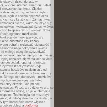
isiejszych dzieci dorasta w
i, w której internet, smartfon i tablet
 pierwszych lat życia. Ciężko
e dziecko, widząc rodzica ciągle z
ręku, będzie chciało spędzać czas
lockach czy książkach. Zamiast więc
echnologii nie ma, warto nauczyć się
osługiwać i wprowadzać dzieci w świat
posób bezpieczny i rozwojowy. Nowe
oferują ogromne możliwości
Aplikacje do nauki języków, gry
tualne laboratoria czy kanały
kowe potrafią rozbudzić ciekawość i
 samodzielnego odkrywania świata.
e od małego uczą się wyszukiwać
porównywać źródła i krytycznie myśleć,
lepiej odnaleźć się w realiach szybko
 się gospodarki opartej na wiedzy.
e cyfrowa rzeczywistość kryje
nadmiar bodźców, uzależnienie od
takt z nieodpowiednimi treściami czy
. Dlatego rolą dorosłych – rodziców,
i wychowawców – jest nie tylko
asu przy ekranie”, ale przede
ozmawiać. Pytać, w co dziecko gra, co
m rozmawia online, co je w internecie
 niepokoi. Technologia nie może być
ynką”, do której dziecko ma dostęp, a
 W tym kontekście coraz większe
a dobrze dobrana
platforma