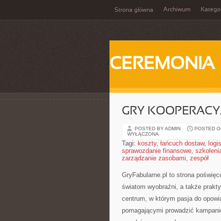
Archiwum
Katego
Strona główna
CEREMONIA
GRY KOOPERACY
POSTED BY ADMIN
POSTED ON
WYŁĄCZONA
Tagi:
koszty
,
łańcuch dostaw
,
logi
sprawozdanie finansowe
,
szkoleni
zarządzanie zasobami
,
zespół
GryFabularne.pl to strona poświęc
światom wyobraźni, a także prak
centrum, w którym pasja do opowia
pomagającymi prowadzić kampanie