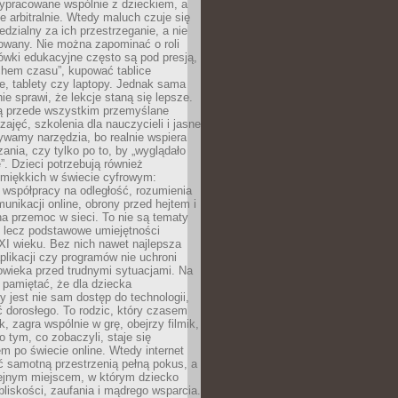
ypracowane wspólnie z dzieckiem, a
e arbitralnie. Wtedy maluch czuje się
dzialny za ich przestrzeganie, a nie
lowany. Nie można zapominać o roli
ówki edukacyjne często są pod presją,
chem czasu”, kupować tablice
e, tablety czy laptopy. Jednak sama
nie sprawi, że lekcje staną się lepsze.
ą przede wszystkim przemyślane
zajęć, szkolenia dla nauczycieli i jasne
ywamy narzędzia, bo realnie wspiera
ania, czy tylko po to, by „wyglądało
. Dzieci potrzebują również
 miękkich w świecie cyfrowym:
 współpracy na odległość, rozumienia
unikacji online, obrony przed hejtem i
a przemoc w sieci. To nie są tematy
, lecz podstawowe umiejętności
XI wieku. Bez nich nawet najlepsza
likacji czy programów nie uchroni
owieka przed trudnymi sytuacjami. Na
 pamiętać, że dla dziecka
y jest nie sam dostęp do technologii,
 dorosłego. To rodzic, który czasem
k, zagra wspólnie w grę, obejrzy filmik,
 tym, co zobaczyli, staje się
m po świecie online. Wtedy internet
ć samotną przestrzenią pełną pokus, a
lejnym miejscem, w którym dziecko
liskości, zaufania i mądrego wsparcia.