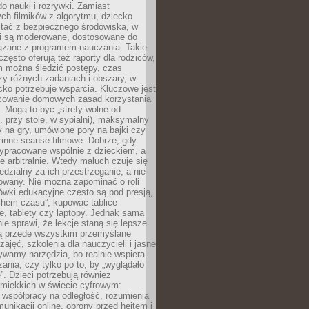
o nauki i rozrywki. Zamiast
ch filmików z algorytmu, dziecko
tać z bezpiecznego środowiska, w
ci są moderowane, dostosowane do
iązane z programem nauczania. Takie
często oferują też raporty dla rodziców,
m można śledzić postępy, czas
y różnych zadaniach i obszary, w
cko potrzebuje wsparcia. Kluczowe jest
cowanie domowych zasad korzystania
i. Mogą to być „strefy wolne od
. przy stole, w sypialni), maksymalny
 na gry, umówione pory na bajki czy
zinne seanse filmowe. Dobrze, gdy
ypracowane wspólnie z dzieckiem, a
e arbitralnie. Wtedy maluch czuje się
dzialny za ich przestrzeganie, a nie
lowany. Nie można zapominać o roli
ówki edukacyjne często są pod presją,
chem czasu”, kupować tablice
e, tablety czy laptopy. Jednak sama
nie sprawi, że lekcje staną się lepsze.
ą przede wszystkim przemyślane
zajęć, szkolenia dla nauczycieli i jasne
ywamy narzędzia, bo realnie wspiera
ania, czy tylko po to, by „wyglądało
. Dzieci potrzebują również
 miękkich w świecie cyfrowym:
 współpracy na odległość, rozumienia
unikacji online, obrony przed hejtem i