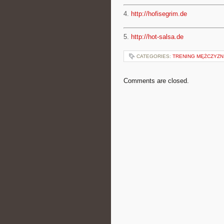
4.
http://hofisegrim.de
5.
http://hot-salsa.de
CATEGORIES:
TRENING MĘŻCZYZN
Comments are closed.