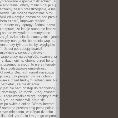
ypracowane wspólnie z dzieckiem, a
e arbitralnie. Wtedy maluch czuje się
dzialny za ich przestrzeganie, a nie
lowany. Nie można zapominać o roli
ówki edukacyjne często są pod presją,
chem czasu”, kupować tablice
e, tablety czy laptopy. Jednak sama
nie sprawi, że lekcje staną się lepsze.
ą przede wszystkim przemyślane
zajęć, szkolenia dla nauczycieli i jasne
ywamy narzędzia, bo realnie wspiera
ania, czy tylko po to, by „wyglądało
. Dzieci potrzebują również
 miękkich w świecie cyfrowym:
 współpracy na odległość, rozumienia
unikacji online, obrony przed hejtem i
a przemoc w sieci. To nie są tematy
, lecz podstawowe umiejętności
XI wieku. Bez nich nawet najlepsza
likacji czy programów nie uchroni
owieka przed trudnymi sytuacjami. Na
 pamiętać, że dla dziecka
y jest nie sam dostęp do technologii,
 dorosłego. To rodzic, który czasem
k, zagra wspólnie w grę, obejrzy filmik,
 tym, co zobaczyli, staje się
m po świecie online. Wtedy internet
ć samotną przestrzenią pełną pokus, a
lejnym miejscem, w którym dziecko
liskości, zaufania i mądrego wsparcia.