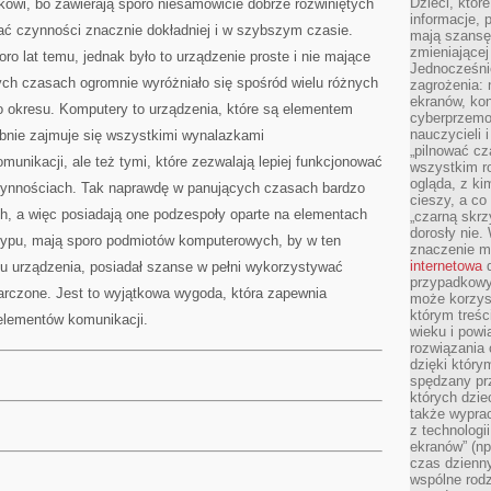
Dzieci, któr
kowi, bo zawierają sporo niesamowicie dobrze rozwiniętych
informacje, 
ować czynności znacznie dokładniej i w szybszym czasie.
mają szansę 
zmieniającej
ro lat temu, jednak było to urządzenie proste i nie mające
Jednocześni
 tych czasach ogromnie wyróżniało się spośród wielu różnych
zagrożenia: 
ekranów, kon
 okresu. Komputery to urządzenia, które są elementem
cyberprzemoc
nauczycieli 
głębnie zajmuje się wszystkimi wynalazkami
„pilnować cz
munikacji, ale też tymi, które zezwalają lepiej funkcjonować
wszystkim r
ogląda, z ki
czynnościach. Tak naprawdę w panujących czasach bardzo
cieszy, a co
h, a więc posiadają one podzespoły oparte na elementach
„czarną skrz
dorosły nie.
 typu, mają sporo podmiotów komputerowych, by w ten
znaczenie m
internetowa
d
u urządzenia, posiadał szanse w pełni wykorzystywać
przypadkowy
arczone. Jest to wyjątkowa wygoda, która zapewnia
może korzys
którym treś
 elementów komunikacji.
wieku i pow
rozwiązania 
dzięki który
spędzany prz
których dzie
także wypra
z technologi
ekranów” (np
czas dzienny
wspólne rod