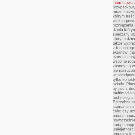
internetowa
d
przypadkowy
może korzys
którym treś
wieku i pow
rozwiązania 
dzięki który
spędzany prz
których dzie
także wypra
z technologi
ekranów” (np
czas dzienny
wspólne rod
zasady są w
nie narzucon
współodpowie
tylko kontro
szkoły. Plac
by „iść z du
multimedialn
technologia 
Potrzebne s
scenariusze 
cele: czy uż
proces naucz
nowocześnie”
kompetencji
umiejętności
emocji w kom