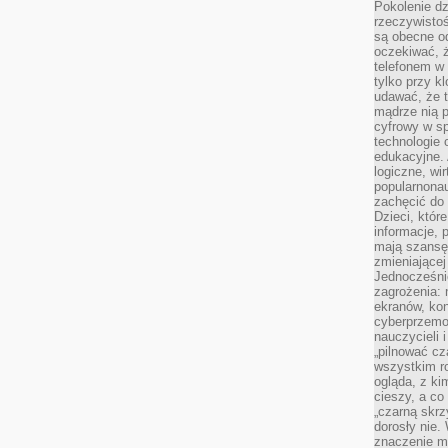
Pokolenie dz
rzeczywistośc
są obecne od
oczekiwać, ż
telefonem w 
tylko przy k
udawać, że t
mądrze nią p
cyfrowy w s
technologie 
edukacyjne. 
logiczne, wir
popularnonau
zachęcić do
Dzieci, któr
informacje, 
mają szansę 
zmieniającej
Jednocześni
zagrożenia: 
ekranów, kon
cyberprzemoc
nauczycieli 
„pilnować cz
wszystkim r
ogląda, z ki
cieszy, a co
„czarną skrz
dorosły nie.
znaczenie m