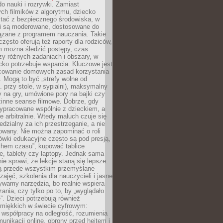
o nauki i rozrywki. Zamiast
ch filmików z algorytmu, dziecko
tać z bezpiecznego środowiska, w
ci są moderowane, dostosowane do
iązane z programem nauczania. Takie
często oferują też raporty dla rodziców,
m można śledzić postępy, czas
y różnych zadaniach i obszary, w
cko potrzebuje wsparcia. Kluczowe jest
cowanie domowych zasad korzystania
i. Mogą to być „strefy wolne od
. przy stole, w sypialni), maksymalny
 na gry, umówione pory na bajki czy
zinne seanse filmowe. Dobrze, gdy
ypracowane wspólnie z dzieckiem, a
e arbitralnie. Wtedy maluch czuje się
dzialny za ich przestrzeganie, a nie
lowany. Nie można zapominać o roli
ówki edukacyjne często są pod presją,
chem czasu”, kupować tablice
e, tablety czy laptopy. Jednak sama
nie sprawi, że lekcje staną się lepsze.
ą przede wszystkim przemyślane
zajęć, szkolenia dla nauczycieli i jasne
ywamy narzędzia, bo realnie wspiera
ania, czy tylko po to, by „wyglądało
. Dzieci potrzebują również
 miękkich w świecie cyfrowym:
 współpracy na odległość, rozumienia
unikacji online, obrony przed hejtem i