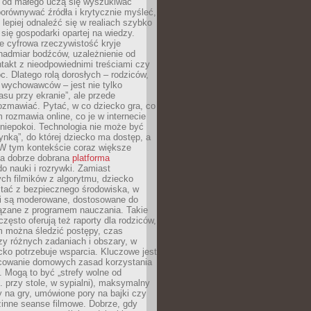
e od małego uczą się wyszukiwać
porównywać źródła i krytycznie myśleć,
lepiej odnaleźć się w realiach szybko
 się gospodarki opartej na wiedzy.
e cyfrowa rzeczywistość kryje
nadmiar bodźców, uzależnienie od
takt z nieodpowiednimi treściami czy
. Dlatego rolą dorosłych – rodziców,
i wychowawców – jest nie tylko
asu przy ekranie”, ale przede
ozmawiać. Pytać, w co dziecko gra, co
m rozmawia online, co je w internecie
 niepokoi. Technologia nie może być
ynką”, do której dziecko ma dostęp, a
 W tym kontekście coraz większe
a dobrze dobrana
platforma
o nauki i rozrywki. Zamiast
ch filmików z algorytmu, dziecko
tać z bezpiecznego środowiska, w
ci są moderowane, dostosowane do
iązane z programem nauczania. Takie
często oferują też raporty dla rodziców,
m można śledzić postępy, czas
y różnych zadaniach i obszary, w
cko potrzebuje wsparcia. Kluczowe jest
cowanie domowych zasad korzystania
i. Mogą to być „strefy wolne od
. przy stole, w sypialni), maksymalny
 na gry, umówione pory na bajki czy
zinne seanse filmowe. Dobrze, gdy