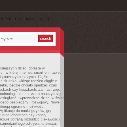
SCRIBE
FACEBOOK
TWITTER
isiejszych dzieci dorasta w
i, w której internet, smartfon i tablet
 pierwszych lat życia. Ciężko
e dziecko, widząc rodzica ciągle z
ręku, będzie chciało spędzać czas
lockach czy książkach. Zamiast więc
echnologii nie ma, warto nauczyć się
osługiwać i wprowadzać dzieci w świat
posób bezpieczny i rozwojowy. Nowe
oferują ogromne możliwości
Aplikacje do nauki języków, gry
tualne laboratoria czy kanały
kowe potrafią rozbudzić ciekawość i
 samodzielnego odkrywania świata.