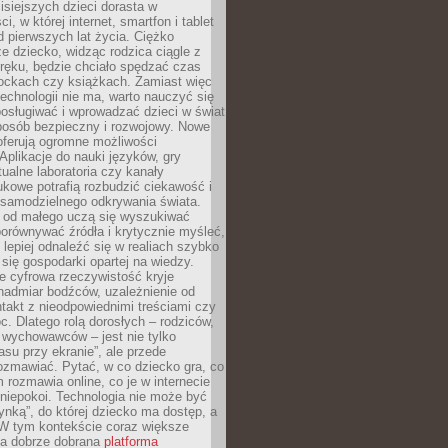
isiejszych dzieci dorasta w
i, w której internet, smartfon i tablet
 pierwszych lat życia. Ciężko
e dziecko, widząc rodzica ciągle z
ręku, będzie chciało spędzać czas
lockach czy książkach. Zamiast więc
echnologii nie ma, warto nauczyć się
osługiwać i wprowadzać dzieci w świat
posób bezpieczny i rozwojowy. Nowe
oferują ogromne możliwości
Aplikacje do nauki języków, gry
tualne laboratoria czy kanały
kowe potrafią rozbudzić ciekawość i
 samodzielnego odkrywania świata.
e od małego uczą się wyszukiwać
porównywać źródła i krytycznie myśleć,
lepiej odnaleźć się w realiach szybko
 się gospodarki opartej na wiedzy.
e cyfrowa rzeczywistość kryje
nadmiar bodźców, uzależnienie od
takt z nieodpowiednimi treściami czy
. Dlatego rolą dorosłych – rodziców,
i wychowawców – jest nie tylko
asu przy ekranie”, ale przede
ozmawiać. Pytać, w co dziecko gra, co
m rozmawia online, co je w internecie
 niepokoi. Technologia nie może być
ynką”, do której dziecko ma dostęp, a
 W tym kontekście coraz większe
a dobrze dobrana
platforma