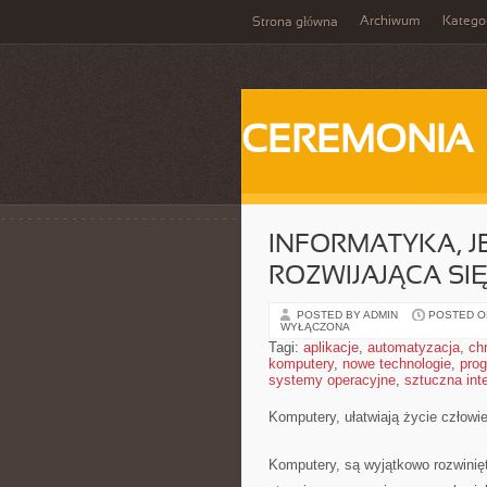
Archiwum
Katego
Strona główna
CEREMONIA
INFORMATYKA, J
ROZWIJAJĄCA SI
POSTED BY ADMIN
POSTED ON
WYŁĄCZONA
Tagi:
aplikacje
,
automatyzacja
,
ch
komputery
,
nowe technologie
,
pro
systemy operacyjne
,
sztuczna inte
Komputery, ułatwiają życie człowi
Komputery, są wyjątkowo rozwinię