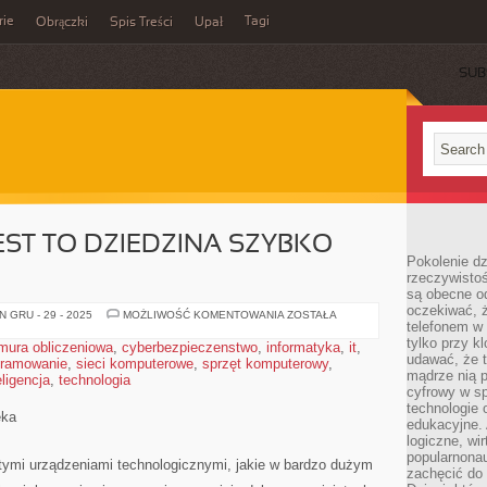
rie
Tagi
Obrączki
Spis Treści
Upał
SUB
EST TO DZIEDZINA SZYBKO
Pokolenie dz
Ę
rzeczywistośc
są obecne od
oczekiwać, ż
INFORMATYKA,
 GRU - 29 - 2025
MOŻLIWOŚĆ KOMENTOWANIA
ZOSTAŁA
telefonem w 
JEST
TO
tylko przy k
mura obliczeniowa
,
cyberbezpieczenstwo
,
informatyka
,
it
,
DZIEDZINA
udawać, że t
gramowanie
,
sieci komputerowe
,
sprzęt komputerowy
SZYBKO
,
ROZWIJAJĄCA
mądrze nią p
ligencja
,
technologia
SIĘ
cyfrowy w s
technologie 
eka
edukacyjne. 
logiczne, wir
popularnonau
tymi urządzeniami technologicznymi, jakie w bardzo dużym
zachęcić do