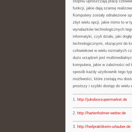
stopniu uproszczają pracę człowie
funkcji, jakie dają szansę realiz
Komputery zostały odnalezione spo
zbyt wielu opcji, jakie mimo to w
wynalazków technologicznych tego
informatyki, czyli działu, jaki do
technologicznymi, służącymi do ko
człowiekowi w wielu rozmaitych 
dużo urządzeń jest multimedialnyc
komputera, jakie w zależności od
sposób każdy użytkownik tego typ
możliwości, które zostają mu dost
prostszy i szybki dostęp do wielu
1.
http://jukeboxsupermarket.de
2.
http://hartenholmer-wetter.de
3.
http://heilpraktikerin-urlauber.de