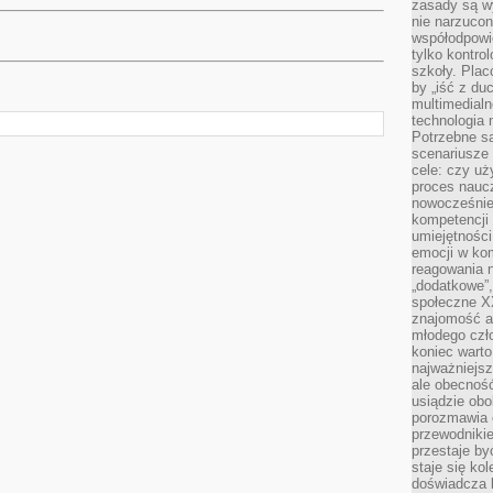
zasady są w
nie narzucon
współodpowie
tylko kontro
szkoły. Plac
by „iść z du
multimedialn
technologia 
Potrzebne s
scenariusze 
cele: czy uż
proces naucz
nowocześnie”
kompetencji
umiejętności
emocji w kom
reagowania n
„dodatkowe”
społeczne X
znajomość ap
młodego czł
koniec warto
najważniejsz
ale obecność
usiądzie obo
porozmawia o
przewodnikie
przestaje by
staje się ko
doświadcza b