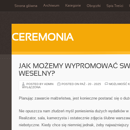
Archiwum
Kategorie
Strona główna
Obrączki
Spis Treści
CEREMONIA
JAK MOŻEMY WYPROMOWAĆ SW
WESELNY?
POSTED BY ADMIN
POSTED ON PAŹ - 20 - 2025
MOŻLIWOŚĆ 
WYŁĄCZONA
Planując zawarcie małżeństwa, jest konieczne postarać się o duż
Nie opuszcza nam złudzeń myśl poniesienia dużych wydatków w 
Realizator, sala, kamerzysta i ostatecznie zdjęcia ślubne warsza
niebotyczne. Kiedy chce się niemniej jednak, żeby najważniejszy 