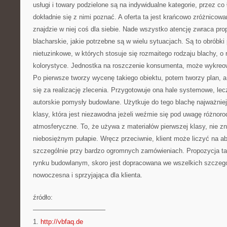
usługi i towary podzielone są na indywidualne kategorie, przez co 
dokładnie się z nimi poznać. A oferta ta jest krańcowo zróżnicowa
znajdzie w niej coś dla siebie. Nade wszystko atencję zwraca pro
blacharskie, jakie potrzebne są w wielu sytuacjach. Są to obróbki 
nietuzinkowe, w których stosuje się rozmaitego rodzaju blachy, o 
kolorystyce. Jednostka na roszczenie konsumenta, może wykreow
Po pierwsze tworzy wycenę takiego obiektu, potem tworzy plan, 
się za realizację zlecenia. Przygotowuje ona hale systemowe, lec
autorskie pomysły budowlane. Użytkuje do tego blachę najważniejs
klasy, która jest niezawodna jeżeli weźmie się pod uwagę różnoro
atmosferyczne. To, że używa z materiałów pierwszej klasy, nie z
niebosiężnym pułapie. Wręcz przeciwnie, klient może liczyć na abs
szczególnie przy bardzo ogromnych zamówieniach. Propozycja t
rynku budowlanym, skoro jest dopracowana we wszelkich szczegół
nowoczesna i sprzyjająca dla klienta.
źródło:
———————————
1.
http://vbfaq.de