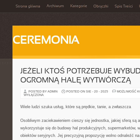
Archiwum
Kategorie
Strona główna
Obrączki
Spis Treści
CEREMONIA
JEŻELI KTOŚ POTRZEBUJE WYB
OGROMNĄ HALĘ WYTWÓRCZĄ
POSTED BY ADMIN
POSTED ON SIE - 20 - 2025
MOŻLIWOŚĆ 
WYŁĄCZONA
Wiele ludzi szuka usług, które są prędkie, tanie, a zwłaszcza
Osobliwym zaciekawieniem cieszy się jednostka, jakiej sferą są a
wykorzystuje się do budowy hal produkcyjnych, supermarketów, wa
obiektów seryjnych. Jej precyzyjną propozycję wolno odnaleźć n