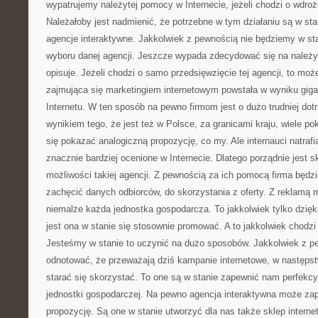
wypatrujemy należytej pomocy w Internecie, jeżeli chodzi o wdroże
Należałoby jest nadmienić, że potrzebne w tym działaniu są w sta
agencje interaktywne. Jakkolwiek z pewnością nie będziemy w sta
wyboru danej agencji. Jeszcze wypada zdecydować się na należyt
opisuje. Jeżeli chodzi o samo przedsięwzięcie tej agencji, to mo
zajmująca się marketingiem internetowym powstała w wyniku giga
Internetu. W ten sposób na pewno firmom jest o dużo trudniej dotr
wynikiem tego, że jest też w Polsce, za granicami kraju, wiele pok
się pokazać analogiczną propozycję, co my. Ale internauci natrafiaj
znacznie bardziej ocenione w Internecie. Dlatego porządnie jest 
możliwości takiej agencji. Z pewnością za ich pomocą firma będzi
zachęcić danych odbiorców, do skorzystania z oferty. Z reklamą
niemalże każda jednostka gospodarcza. To jakkolwiek tylko dzięki
jest ona w stanie się stosownie promować. A to jakkolwiek chodzi 
Jesteśmy w stanie to uczynić na dużo sposobów. Jakkolwiek z p
odnotować, że przeważają dziś kampanie internetowe, w następs
starać się skorzystać. To one są w stanie zapewnić nam perfekcy
jednostki gospodarczej. Na pewno agencja interaktywna może za
propozycję. Są one w stanie utworzyć dla nas także sklep interne