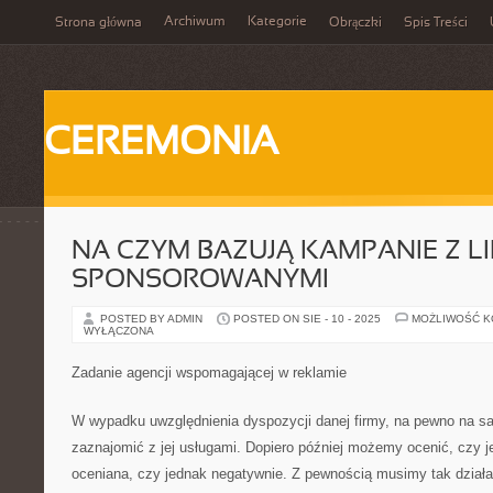
Archiwum
Kategorie
Strona główna
Obrączki
Spis Treści
CEREMONIA
NA CZYM BAZUJĄ KAMPANIE Z L
SPONSOROWANYMI
POSTED BY ADMIN
POSTED ON SIE - 10 - 2025
MOŻLIWOŚĆ 
WYŁĄCZONA
Zadanie agencji wspomagającej w reklamie
W wypadku uwzględnienia dyspozycji danej firmy, na pewno na 
zaznajomić z jej usługami. Dopiero później możemy ocenić, czy j
oceniana, czy jednak negatywnie. Z pewnością musimy tak dział