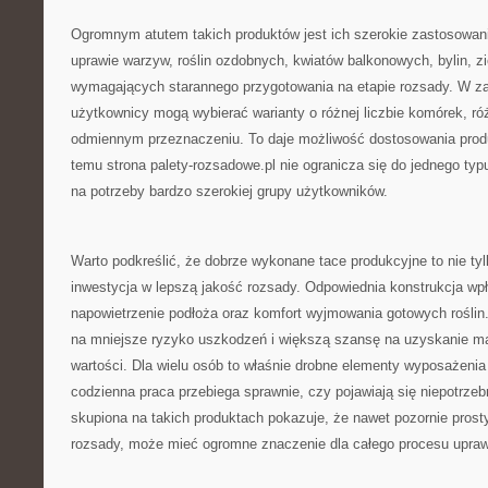
Ogromnym atutem takich produktów jest ich szerokie zastosowa
uprawie warzyw, roślin ozdobnych, kwiatów balkonowych, bylin, zi
wymagających starannego przygotowania na etapie rozsady. W za
użytkownicy mogą wybierać warianty o różnej liczbie komórek, ró
odmiennym przeznaczeniu. To daje możliwość dostosowania produk
temu strona palety-rozsadowe.pl nie ogranicza się do jednego typ
na potrzeby bardzo szerokiej grupy użytkowników.
Warto podkreślić, że dobrze wykonane tace produkcyjne to nie tyl
inwestycja w lepszą jakość rozsady. Odpowiednia konstrukcja w
napowietrzenie podłoża oraz komfort wyjmowania gotowych roślin
na mniejsze ryzyko uszkodzeń i większą szansę na uzyskanie mat
wartości. Dla wielu osób to właśnie drobne elementy wyposażenia
codzienna praca przebiega sprawnie, czy pojawiają się niepotrzeb
skupiona na takich produktach pokazuje, że nawet pozornie prosty
rozsady, może mieć ogromne znaczenie dla całego procesu upra