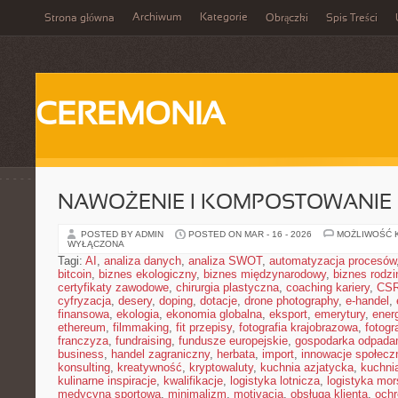
Archiwum
Kategorie
Strona główna
Obrączki
Spis Treści
CEREMONIA
NAWOŻENIE I KOMPOSTOWANIE
POSTED BY ADMIN
POSTED ON MAR - 16 - 2026
MOŻLIWOŚĆ 
WYŁĄCZONA
Tagi:
AI
,
analiza danych
,
analiza SWOT
,
automatyzacja procesów
bitcoin
,
biznes ekologiczny
,
biznes międzynarodowy
,
biznes rodzi
certyfikaty zawodowe
,
chirurgia plastyczna
,
coaching kariery
,
CS
cyfryzacja
,
desery
,
doping
,
dotacje
,
drone photography
,
e-handel
,
finansowa
,
ekologia
,
ekonomia globalna
,
eksport
,
emerytury
,
ener
ethereum
,
filmmaking
,
fit przepisy
,
fotografia krajobrazowa
,
fotogr
franczyza
,
fundraising
,
fundusze europejskie
,
gospodarka odpada
business
,
handel zagraniczny
,
herbata
,
import
,
innowacje społecz
konsulting
,
kreatywność
,
kryptowaluty
,
kuchnia azjatycka
,
kuchni
kulinarne inspiracje
,
kwalifikacje
,
logistyka lotnicza
,
logistyka mo
medycyna sportowa
,
minimalizm
,
motivacja
,
obsługa klienta
,
ochr