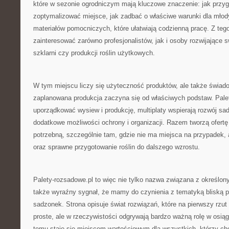
które w sezonie ogrodniczym mają kluczowe znaczenie: jak przyg
zoptymalizować miejsce, jak zadbać o właściwe warunki dla młodyc
materiałów pomocniczych, które ułatwiają codzienną pracę. Z te
zainteresować zarówno profesjonalistów, jak i osoby rozwijające 
szklarni czy produkcji roślin użytkowych.
W tym miejscu liczy się użyteczność produktów, ale także świad
zaplanowana produkcja zaczyna się od właściwych podstaw. Pal
uporządkować wysiew i produkcję, multiplaty wspierają rozwój sad
dodatkowe możliwości ochrony i organizacji. Razem tworzą ofertę 
potrzebną, szczególnie tam, gdzie nie ma miejsca na przypadek, 
oraz sprawne przygotowanie roślin do dalszego wzrostu.
Palety-rozsadowe.pl to więc nie tylko nazwa związana z określo
także wyraźny sygnał, że mamy do czynienia z tematyką bliską pr
sadzonek. Strona opisuje świat rozwiązań, które na pierwszy rz
proste, ale w rzeczywistości odgrywają bardzo ważną rolę w osiąg
temu staje się miejscem wartościowym dla wszystkich, którzy chc