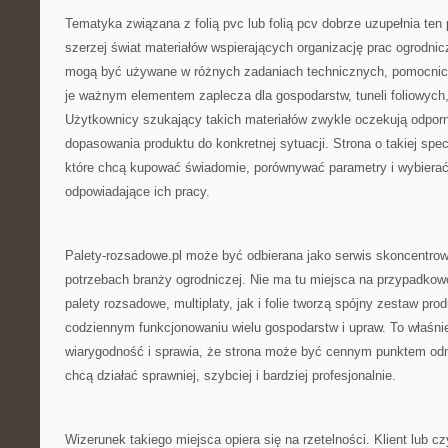
Tematyka związana z folią pvc lub folią pcv dobrze uzupełnia ten 
szerzej świat materiałów wspierających organizację prac ogrodnic
mogą być używane w różnych zadaniach technicznych, pomocnicz
je ważnym elementem zaplecza dla gospodarstw, tuneli foliowych,
Użytkownicy szukający takich materiałów zwykle oczekują odporn
dopasowania produktu do konkretnej sytuacji. Strona o takiej spec
które chcą kupować świadomie, porównywać parametry i wybierać
odpowiadające ich pracy.
Palety-rozsadowe.pl może być odbierana jako serwis skoncentro
potrzebach branży ogrodniczej. Nie ma tu miejsca na przypadko
palety rozsadowe, multiplaty, jak i folie tworzą spójny zestaw pr
codziennym funkcjonowaniu wielu gospodarstw i upraw. To właśnie
wiarygodność i sprawia, że strona może być cennym punktem odni
chcą działać sprawniej, szybciej i bardziej profesjonalnie.
Wizerunek takiego miejsca opiera się na rzetelności. Klient lub czy