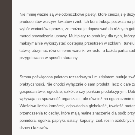
Nie mniej ważne są wielodoniczkowe palety, które cieszą się du
producentów warzyw, kwiatów i ziół. Ich konstrukcja pozwala na p
wybór wariantów sprawia, że można je dopasować do różnych gat
metod prowadzenia uprawy. Multiplaty to produkty dla tych, którzy
maksymalnie wykorzystać dostępną przestrzeń w szklarni, tunelu 
łatwiej utrzymać równomierne warunki wzrostu, a każda partia s
przygotowana w sposób staranny.
Strona poświęcona paletom rozsadowym i multiplatom buduje swó
praktyczności. Nie chodzi wyłącznie o sam produkt, lecz o całe 
gospodarstwie, ogrodzie, szkółce czy punkcie produkcyjnym. Dobr
wpływają na sprawność organizacji, ale również na ograniczenie st
Właściwa liczba komórek, odpowiednia głębokość, trwałość mater
przenoszenia to cechy, które mają realne znaczenie dla osób pr
pomidora, ogórka, papryki, sałaty, kapusty, ziół, roślin ozdobny
drzew i krzewów.