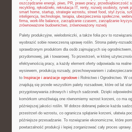
oszczędzanie energii
,
piwo
,
PR
,
prawo pracy
,
przedsiębiorczość 
recykling
,
rękodzieło
,
rekrutacja IT
,
renty
,
rozwój osobisty
,
rynek p
smart home
,
startup
,
strategie wzrostu
,
street food
,
styl życia
,
sz
inteligencja
,
technologie
,
terapia
,
ubezpieczenia społeczne
,
webin
firma
,
work-life balance
,
zarządzanie czasem
,
zarządzanie kryzy
zrównoważone budownictwo
,
zrównoważony rozwój
Palety produkcyjne, wielodoniczki, a także folia pcv to rozwiązani
wyobrazić sobie nowoczesną uprawę roślin. Strona palety-rozsad
sprawdzonym produktom dla osób zajmujących się ogrodnictwem,
przydomowej, jak i towarowej. To przestrzeń, w której użytecznoś
efektywnością pracy, a każdy element oferty odpowiada na realne
wysiewem, produkcją rozsady, przechowywaniem i zabezpieczanie
to
Inspiracje i aranżacje ogrodowe
i Rolnictwo i Ogrodnictwo. W c
znajdują się przede wszystkim palety rozsadowe, które od lat st
przygotowywania zdrowych i silnych sadzonek. Dzięki odpowiedn
komórkom umożliwiają one równomierny wzrost korzeni, co ma o
późniejszej jakości roślin. W dobrze dobranej palecie każda sad
przestrzeń do wzrostu, co ogranicza splątanie korzeni, ułatwia po
późniejsze przesadzanie. To rozwiązanie ekonomiczne, które p
powtarzalność produkcji i lepiej zorganizować cały proces uprawy.