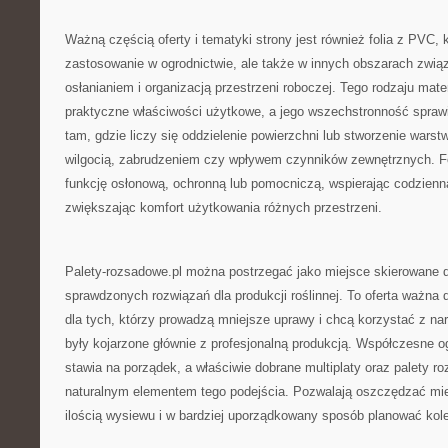
Ważną częścią oferty i tematyki strony jest również folia z PVC, 
zastosowanie w ogrodnictwie, ale także w innych obszarach zwi
osłanianiem i organizacją przestrzeni roboczej. Tego rodzaju mater
praktyczne właściwości użytkowe, a jego wszechstronność sprawi
tam, gdzie liczy się oddzielenie powierzchni lub stworzenie wars
wilgocią, zabrudzeniem czy wpływem czynników zewnętrznych. Fo
funkcję osłonową, ochronną lub pomocniczą, wspierając codzienną
zwiększając komfort użytkowania różnych przestrzeni.
Palety-rozsadowe.pl można postrzegać jako miejsce skierowane do
sprawdzonych rozwiązań dla produkcji roślinnej. To oferta ważna d
dla tych, którzy prowadzą mniejsze uprawy i chcą korzystać z nar
były kojarzone głównie z profesjonalną produkcją. Współczesne o
stawia na porządek, a właściwie dobrane multiplaty oraz palety ro
naturalnym elementem tego podejścia. Pozwalają oszczędzać miej
ilością wysiewu i w bardziej uporządkowany sposób planować kolej