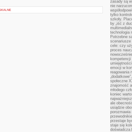
zasady są w
nie narzucon
współodpowie
SKALNE
tylko kontro
szkoły. Plac
by „iść z du
multimedialn
technologia 
Potrzebne s
scenariusze 
cele: czy uż
proces naucz
nowocześnie”
kompetencji
umiejętności
emocji w kom
reagowania n
„dodatkowe”
społeczne X
znajomość ap
młodego czł
koniec warto
najważniejsz
ale obecność
usiądzie obo
porozmawia o
przewodnikie
przestaje by
staje się ko
doświadcza b