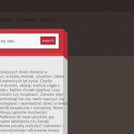
SCRIBE
FACEBOOK
TWITTER
isiejszych dzieci dorasta w
i, w której internet, smartfon i tablet
 pierwszych lat życia. Ciężko
e dziecko, widząc rodzica ciągle z
ręku, będzie chciało spędzać czas
lockach czy książkach. Zamiast więc
echnologii nie ma, warto nauczyć się
osługiwać i wprowadzać dzieci w świat
posób bezpieczny i rozwojowy. Nowe
oferują ogromne możliwości
Aplikacje do nauki języków, gry
tualne laboratoria czy kanały
kowe potrafią rozbudzić ciekawość i
 samodzielnego odkrywania świata.