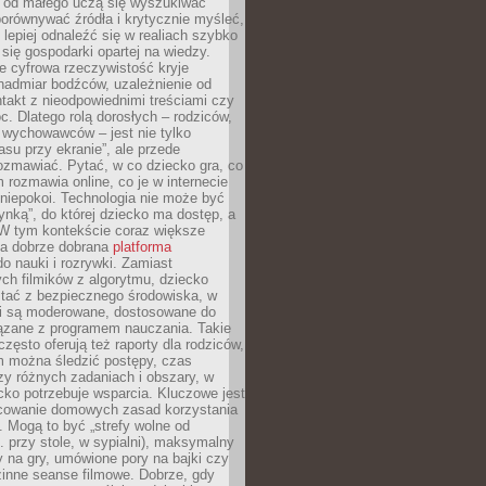
e od małego uczą się wyszukiwać
porównywać źródła i krytycznie myśleć,
lepiej odnaleźć się w realiach szybko
 się gospodarki opartej na wiedzy.
e cyfrowa rzeczywistość kryje
nadmiar bodźców, uzależnienie od
takt z nieodpowiednimi treściami czy
. Dlatego rolą dorosłych – rodziców,
i wychowawców – jest nie tylko
asu przy ekranie”, ale przede
ozmawiać. Pytać, w co dziecko gra, co
m rozmawia online, co je w internecie
 niepokoi. Technologia nie może być
ynką”, do której dziecko ma dostęp, a
 W tym kontekście coraz większe
a dobrze dobrana
platforma
o nauki i rozrywki. Zamiast
ch filmików z algorytmu, dziecko
tać z bezpiecznego środowiska, w
ci są moderowane, dostosowane do
iązane z programem nauczania. Takie
często oferują też raporty dla rodziców,
m można śledzić postępy, czas
y różnych zadaniach i obszary, w
cko potrzebuje wsparcia. Kluczowe jest
cowanie domowych zasad korzystania
i. Mogą to być „strefy wolne od
. przy stole, w sypialni), maksymalny
 na gry, umówione pory na bajki czy
zinne seanse filmowe. Dobrze, gdy