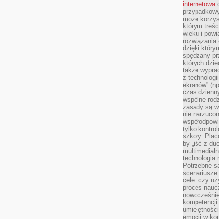
internetowa
d
przypadkowy
może korzys
którym treś
wieku i pow
rozwiązania 
dzięki który
spędzany prz
których dzie
także wypra
z technologi
ekranów” (np
czas dzienny
wspólne rod
zasady są w
nie narzucon
współodpowie
tylko kontro
szkoły. Plac
by „iść z du
multimedialn
technologia 
Potrzebne s
scenariusze 
cele: czy uż
proces naucz
nowocześnie”
kompetencji
umiejętności
emocji w kom