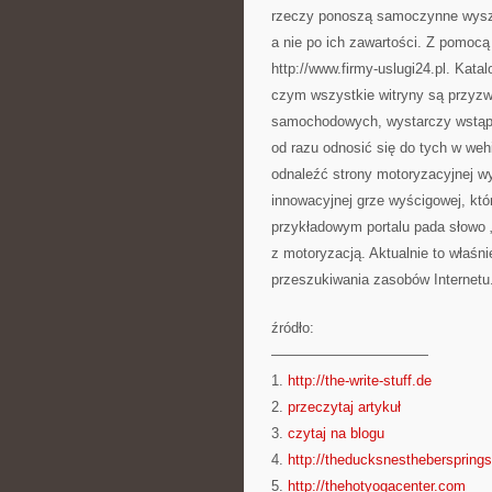
rzeczy ponoszą samoczynne wyszuk
a nie po ich zawartości. Z pomocą
http://www.firmy-uslugi24.pl. Kata
czym wszystkie witryny są przyzw
samochodowych, wystarczy wstąpić 
od razu odnosić się do tych w we
odnaleźć strony motoryzacyjnej wy
innowacyjnej grze wyścigowej, któ
przykładowym portalu pada słowo „
z motoryzacją. Aktualnie to właśni
przeszukiwania zasobów Internetu
źródło:
———————————
1.
http://the-write-stuff.de
2.
przeczytaj artykuł
3.
czytaj na blogu
4.
http://theducksnestheberspring
5.
http://thehotyogacenter.com