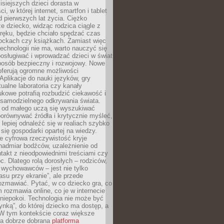
isiejszych dzieci dorasta w
i, w której internet, smartfon i tablet
 pierwszych lat życia. Ciężko
e dziecko, widząc rodzica ciągle z
ręku, będzie chciało spędzać czas
lockach czy książkach. Zamiast więc
echnologii nie ma, warto nauczyć się
osługiwać i wprowadzać dzieci w świat
posób bezpieczny i rozwojowy. Nowe
oferują ogromne możliwości
Aplikacje do nauki języków, gry
tualne laboratoria czy kanały
kowe potrafią rozbudzić ciekawość i
 samodzielnego odkrywania świata.
e od małego uczą się wyszukiwać
porównywać źródła i krytycznie myśleć,
lepiej odnaleźć się w realiach szybko
 się gospodarki opartej na wiedzy.
e cyfrowa rzeczywistość kryje
nadmiar bodźców, uzależnienie od
takt z nieodpowiednimi treściami czy
. Dlatego rolą dorosłych – rodziców,
i wychowawców – jest nie tylko
asu przy ekranie”, ale przede
ozmawiać. Pytać, w co dziecko gra, co
m rozmawia online, co je w internecie
 niepokoi. Technologia nie może być
ynką”, do której dziecko ma dostęp, a
 W tym kontekście coraz większe
a dobrze dobrana
platforma