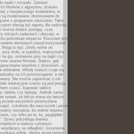
o nauki i rozrywki. Zamiast
ch filmików z algorytmu, dziecko
tać z bezpiecznego środowiska, w
ci są moderowane, dostosowane do
iązane z programem nauczania. Takie
często oferują też raporty dla rodziców,
m można śledzić postępy, czas
y różnych zadaniach i obszary, w
cko potrzebuje wsparcia. Kluczowe jest
cowanie domowych zasad korzystania
i. Mogą to być „strefy wolne od
. przy stole, w sypialni), maksymalny
 na gry, umówione pory na bajki czy
zinne seanse filmowe. Dobrze, gdy
ypracowane wspólnie z dzieckiem, a
e arbitralnie. Wtedy maluch czuje się
dzialny za ich przestrzeganie, a nie
lowany. Nie można zapominać o roli
ówki edukacyjne często są pod presją,
chem czasu”, kupować tablice
e, tablety czy laptopy. Jednak sama
nie sprawi, że lekcje staną się lepsze.
ą przede wszystkim przemyślane
zajęć, szkolenia dla nauczycieli i jasne
ywamy narzędzia, bo realnie wspiera
ania, czy tylko po to, by „wyglądało
. Dzieci potrzebują również
 miękkich w świecie cyfrowym:
 współpracy na odległość, rozumienia
unikacji online, obrony przed hejtem i