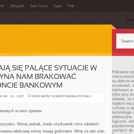
rie
Tagi
Obrączki
Spis Treści
Upał
SUB
AJĄ SIĘ PALĄCE SYTUACJE W
Pokolenie dz
CZYNA NAM BRAKOWAĆ
rzeczywistośc
są obecne od
KONCIE BANKOWYM
oczekiwać, ż
telefonem w 
tylko przy k
NIEKIEDY
SIE - 19 - 2025
MOŻLIWOŚĆ KOMENTOWANIA
ZOSTAŁA
udawać, że t
ZDARZAJĄ
SIĘ
mądrze nią p
PALĄCE
cyfrowy w s
SYTUACJE
netowych w sieci sprawia
technologie 
W
ŻYCIU,
edukacyjne. 
GDY
logiczne, wir
ZACZYNA
 wszystko. Nieraz jednak, kiedy użytkownik chce odnaleźć
popularnonau
NAM
BRAKOWAĆ
zachęcić do
wania właściwej strony trwają godzinami. Winę za taki stan
PIENIĘDZY