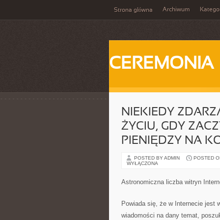
Archiwum
Katego
Strona główna
CEREMONIA
NIEKIEDY ZDARZ
ŻYCIU, GDY ZA
PIENIĘDZY NA 
POSTED BY ADMIN
POSTED ON 
WYŁĄCZONA
Astronomiczna liczba witryn Inter
Powiada się, że w Internecie jest
wiadomości na dany temat, poszuki