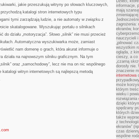
Dzieci, któr
NA
iwarki, jakie przeszukują witryny po słowach kluczowych,
KONCIE
informacje, 
BANKOWYM
mają szansę 
 przychodzą katalogi stron internetowych typu
zmieniającej
logami tymi zarządzają ludzie, a nie automaty w związku z
Jednocześni
zagrożenia: 
oicie skatalogowane. Wyszukując portalu o silnikach
ekranów, kon
cyberprzemoc
do działu „motoryzacja”. Słowo „silnik” nie musi przecież
nauczycieli 
hikułach. Automatyczna wyszukiwarka może, zamiast
„pilnować cz
wszystkim r
świetlić nam domenę o grach, która akurat informuje o
ogląda, z ki
ra działa na najnowszym silniku graficznym. Na tym
cieszy, a co
„czarną skrz
silnik” oraz „samochodowy”, lecz nie ma on nic wspólnego
dorosły nie.
znaczenie m
e katalogi witryn internetowych są najlepszą metodą
internetowa
d
.
przypadkowy
może korzys
którym treś
wieku i pow
rozwiązania 
dzięki który
spędzany prz
których dzie
także wypra
z technologi
ekranów” (np
s.com
czas dzienny
wspólne rod