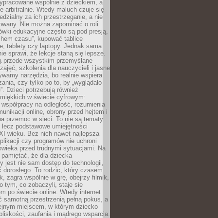
ypracowane wspólnie z dzieckiem, a
e arbitralnie. Wtedy maluch czuje się
dzialny za ich przestrzeganie, a nie
lowany. Nie można zapominać o roli
ówki edukacyjne często są pod presją,
chem czasu”, kupować tablice
e, tablety czy laptopy. Jednak sama
nie sprawi, że lekcje staną się lepsze.
ą przede wszystkim przemyślane
zajęć, szkolenia dla nauczycieli i jasne
ywamy narzędzia, bo realnie wspiera
ania, czy tylko po to, by „wyglądało
. Dzieci potrzebują również
 miękkich w świecie cyfrowym:
 współpracy na odległość, rozumienia
unikacji online, obrony przed hejtem i
a przemoc w sieci. To nie są tematy
, lecz podstawowe umiejętności
XI wieku. Bez nich nawet najlepsza
likacji czy programów nie uchroni
owieka przed trudnymi sytuacjami. Na
 pamiętać, że dla dziecka
y jest nie sam dostęp do technologii,
 dorosłego. To rodzic, który czasem
k, zagra wspólnie w grę, obejrzy filmik,
 tym, co zobaczyli, staje się
m po świecie online. Wtedy internet
ć samotną przestrzenią pełną pokus, a
lejnym miejscem, w którym dziecko
liskości, zaufania i mądrego wsparcia.