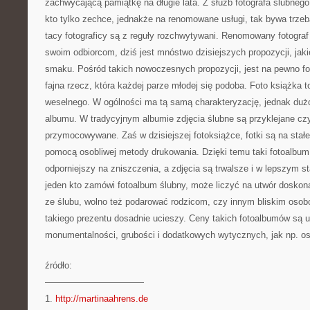
zachwycającą pamiątkę na długie lata. Z służb fotografa ślubneg
kto tylko zechce, jednakże na renomowane usługi, tak bywa trz
tacy fotograficy są z reguły rozchwytywani. Renomowany fotogr
swoim odbiorcom, dziś jest mnóstwo dzisiejszych propozycji, jak
smaku. Pośród takich nowoczesnych propozycji, jest na pewno fo
fajna rzecz, która każdej parze młodej się podoba. Foto książk
weselnego. W ogólności ma tą samą charakteryzację, jednak dużo
albumu. W tradycyjnym albumie zdjęcia ślubne są przyklejane cz
przymocowywane. Zaś w dzisiejszej fotoksiążce, fotki są na stałe
pomocą osobliwej metody drukowania. Dzięki temu taki fotoalbum 
odporniejszy na zniszczenia, a zdjęcia są trwalsze i w lepszym st
jeden kto zamówi fotoalbum ślubny, może liczyć na utwór doskona
ze ślubu, wolno też podarować rodzicom, czy innym bliskim oso
takiego prezentu dosadnie ucieszy. Ceny takich fotoalbumów są 
monumentalności, grubości i dodatkowych wytycznych, jak np. os
źródło:
———————————
1.
http://martinaahrens.de