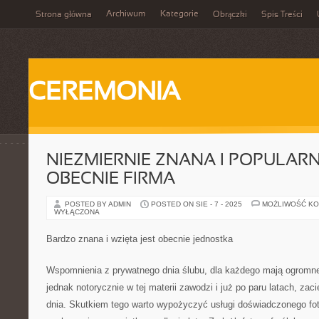
Archiwum
Kategorie
Strona główna
Obrączki
Spis Treści
CEREMONIA
NIEZMIERNIE ZNANA I POPULARN
OBECNIE FIRMA
POSTED BY ADMIN
POSTED ON SIE - 7 - 2025
MOŻLIWOŚĆ K
WYŁĄCZONA
Bardzo znana i wzięta jest obecnie jednostka
Wspomnienia z prywatnego dnia ślubu, dla każdego mają ogromn
jednak notorycznie w tej materii zawodzi i już po paru latach, zac
dnia. Skutkiem tego warto wypożyczyć usługi doświadczonego fot