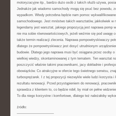
motoryzacyjne itp., bardzo dużo osób z takich służb używa, posi
Jednakże jak wiadomo samochody mogą się psuć bez powodu, zdo
wypadkom. Wtedy potrzebna będzie nam pomoc wykwalifikowaneg
samochodowego. Jest mnóstwo takich warsztatów, jakkolwiek w n
legendarny jest warsztat, jakiego propozycją jest naprawa pomp 
nie ma sobie równowartościowych, jeżeli weźmie się pod uwagę cen
także termin realizacji zlecenia. Naprawa pompowtryskiwaczy pot
dlatego że pompowtryskiwacz jest dosyć utrudnionym urządzeni
budowie. Dlatego jego naprawa musi być osiągana przez osoby o 
wielkiej wiedzy, skontaminowanej z tym tematem. Ten warsztat na
poszczycić właśnie takimi pracownikami, jacy dokładnie i profes
obowiązków. Co atrakcyjne w ofercie tego świetnego serwisu, zna
turbosprężarek. I z tej propozycji niezwykle wiele ludzi korzysta i
rezultatu renowacji. Przed przystąpieniem do renowacji, pracowni
sprawdza z klientem to, co będzie robił, by miał on pełne widzenie
To dla niego korzystne i komfortowe, dlatego też należałoby wykorz
źródło:
———————————