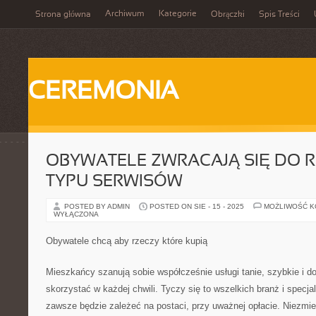
Archiwum
Kategorie
Strona główna
Obrączki
Spis Treści
CEREMONIA
OBYWATELE ZWRACAJĄ SIĘ DO 
TYPU SERWISÓW
POSTED BY ADMIN
POSTED ON SIE - 15 - 2025
MOŻLIWOŚĆ 
WYŁĄCZONA
Obywatele chcą aby rzeczy które kupią
Mieszkańcy szanują sobie współcześnie usługi tanie, szybkie i 
skorzystać w każdej chwili. Tyczy się to wszelkich branż i specjal
zawsze będzie zależeć na postaci, przy uważnej opłacie. Niezmie