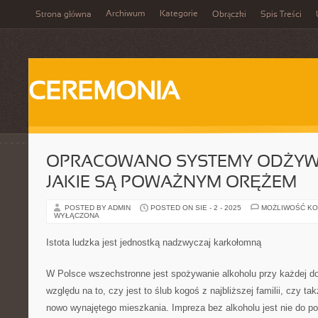
Archiwum
Kategorie
Strona główna
Obrączki
Spis Treści
CEREMONIA
OPRACOWANO SYSTEMY ODŻYWIA
JAKIE SĄ POWAŻNYM ORĘŻEM
POSTED BY ADMIN
POSTED ON SIE - 2 - 2025
MOŻLIWOŚĆ K
WYŁĄCZONA
Istota ludzka jest jednostką nadzwyczaj karkołomną
W Polsce wszechstronne jest spożywanie alkoholu przy każdej do
względu na to, czy jest to ślub kogoś z najbliższej familii, czy t
nowo wynajętego mieszkania. Impreza bez alkoholu jest nie do pom