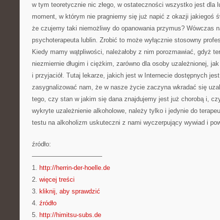
w tym teoretycznie nic złego, w ostateczności wszystko jest dla 
moment, w którym nie pragniemy się już napić z okazji jakiegoś ś
że czujemy taki niemożliwy do opanowania przymus? Wówczas n
psychoterapeuta lublin. Zrobić to może wyłącznie stosowny profes
Kiedy mamy wątpliwości, należałoby z nim porozmawiać, gdyż ter
niezmiernie długim i ciężkim, zarówno dla osoby uzależnionej, jak i
i przyjaciół. Tutaj lekarze, jakich jest w Internecie dostępnych je
zasygnalizować nam, że w nasze życie zaczyna wkradać się uzal
tego, czy stan w jakim się dana znajdujemy jest już chorobą i, c
wykryte uzależnienie alkoholowe, należy tylko i jedynie do terape
testu na alkoholizm uskuteczni z nami wyczerpujący wywiad i pow
źródło:
———————————
1.
http://herrin-der-hoelle.de
2.
więcej treści
3.
kliknij, aby sprawdzić
4.
źródło
5.
http://himitsu-subs.de