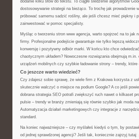
dodanie kilku słów do tekstu. To ciągłe śledzenie algorytmów Goog
dostosowywanie strategii na bieżąco. To trochę jak prowadzenie
próbować samemu sadzić rośliny, ale jeśli chcesz mieć piękny i pl
zainwestować w pomoc specjalisty.
Myśląc o tworzeniu stron www agencja, warto spojrzeć na to jak 
firmy. Profesjonalne podejście gwarantuje nie tylko lepszą widocz
konwersję i pozytywny odbiór marki. W końcu kto chce odwiedzać
chaotycznym układem? Nowoczesne rozwiązania obejmują m.in. 
urządzeń mobilnych czy szybkie ładowanie strony – trendy, któr
Co jeszcze warto wiedzieć?
Czy zdajesz sobie sprawę, że wiele firm z Krakowa korzysta z usł
skutecznie walczyć o miejsce na podium Google? A co jeśli powi
dobrana strategia SEO potrafi zwiększyć ruch nawet o kilkaset p
pulsie – trendy w branży zmieniają się równie szybko jak moda na
Automatyzacja działań marketingowych czy integracje z narzędzia
standard.
Na koniec najważniejsze – czy myślałeś kiedyś o tym, by posta
od jednej sprawdzonej agencji? Jeśli tak, koniecznie zajrzyj tutaj: