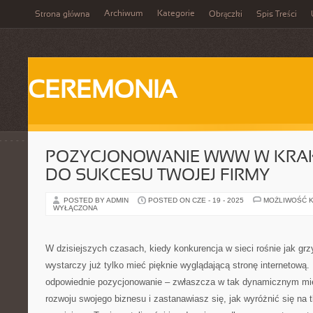
Archiwum
Kategorie
Strona główna
Obrączki
Spis Treści
CEREMONIA
POZYCJONOWANIE WWW W KRAK
DO SUKCESU TWOJEJ FIRMY
POSTED BY ADMIN
POSTED ON CZE - 19 - 2025
MOŻLIWOŚĆ 
WYŁĄCZONA
W dzisiejszych czasach, kiedy konkurencja w sieci rośnie jak gr
wystarczy już tylko mieć pięknie wyglądającą stronę internetową
odpowiednie pozycjonowanie – zwłaszcza w tak dynamicznym mie
rozwoju swojego biznesu i zastanawiasz się, jak wyróżnić się na 