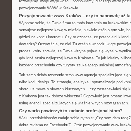
rozwiejemy Twoje wątpliwości i podpowiemy, dlaczego warto posta
pozycjonowanie WWW w Krakowie.
Pozycjonowanie www Kraków – czy to naprawdę aż t
Wyobraź sobie, że Twoja firma to mała kawiarnia na krakowskim
serwujesz najlepszą kawę w mieście, niewiele osób o tym wie, bo 
gdzieś na końcu internetu. Czy to oznacza, że potencjalni klienci 
dowiedzą? Oczywiście, że nie! Tu właśnie wchodzi w grę pozyc
proces, który sprawia, że Twoja witryna pojawi się wyżej w wyni
gdy ktoś szuka najlepszej kawy w Krakowie. To jak lokalny billbo
każdego przechodnia czy turysty szukającego unikalnej atmosfer
Tak samo działa tworzenie stron www agencja specjalizująca się 
tylko kod i design. To strategia, analityka i optymalizacja pod ko
skoro już mowa o słowach kluczowych… czy zastanawiałeś się ki
z Krakowa jest tak dobrze widoczna? Odpowiedź jest prosta: inwe
usług agencji specjalizujących się właśnie w tych rozwiązaniach.
Czy warto powierzyć to zadanie profesjonalistom?
Wielu przedsiębiorców zadaje sobie pytanie: „Czy sam dam radę?”
dobra reklama na Facebooku?”. Otóż pozycjonowanie www kraków t