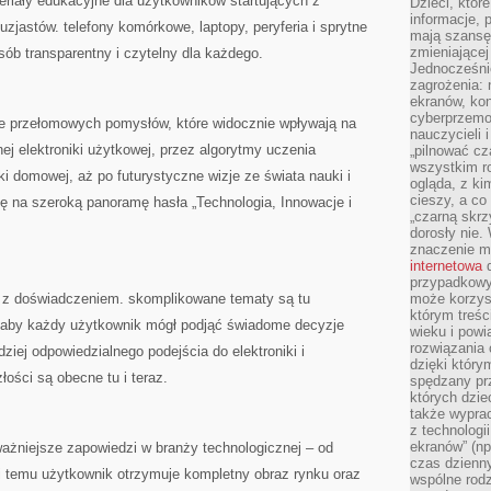
teriały edukacyjne dla użytkowników startujących z
Dzieci, któr
informacje, 
zjastów. telefony komórkowe, laptopy, peryferia i sprytne
mają szansę 
zmieniającej
sób transparentny i czytelny dla każdego.
Jednocześni
zagrożenia: 
ekranów, kon
cyberprzemoc
nie przełomowych pomysłów, które widocznie wpływają na
nauczycieli 
j elektroniki użytkowej, przez algorytmy uczenia
„pilnować cz
wszystkim r
domowej, aż po futurystyczne wizje ze świata nauki i
ogląda, z ki
cieszy, a co
ę na szeroką panoramę hasła „Technologia, Innowacje i
„czarną skrz
dorosły nie.
znaczenie m
internetowa
d
przypadkowy
m z doświadczeniem. skomplikowane tematy są tu
może korzys
którym treś
 aby każdy użytkownik mógł podjąć świadome decyzje
wieku i pow
rozwiązania 
ziej odpowiedzialnego podejścia do elektroniki i
dzięki który
łości są obecne tu i teraz.
spędzany prz
których dzie
także wypra
z technologi
ekranów” (np
ważniejsze zapowiedzi w branży technologicznej – od
czas dzienny
ki temu użytkownik otrzymuje kompletny obraz rynku oraz
wspólne rod