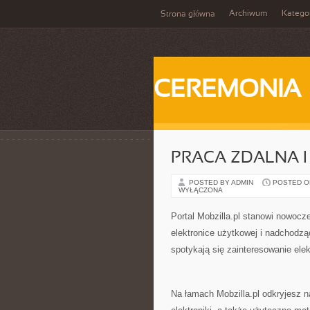
Archiwum
Katego
Strona główna
CEREMONIA
PRACA ZDALNA 
POSTED BY ADMIN
POSTED ON 
WYŁĄCZONA
Portal Mobzilla.pl stanowi nowocz
elektronice użytkowej i nadchodz
spotykają się zainteresowanie ele
Na łamach Mobzilla.pl odkryjesz 