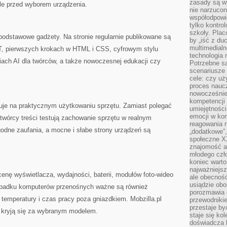
zasady są w
ele przed wyborem urządzenia.
nie narzucon
współodpowie
tylko kontro
szkoły. Plac
podstawowe gadżety. Na stronie regularnie publikowane są
by „iść z du
multimedialn
ro IT, pierwszych krokach w HTML i CSS, cyfrowym stylu
technologia 
iach AI dla twórców, a także nowoczesnej edukacji czy
Potrzebne s
scenariusze 
cele: czy uż
proces naucz
nowocześnie”
kompetencji
zuje na praktycznym użytkowaniu sprzętu. Zamiast polegać
umiejętności
emocji w kom
twórcy treści testują zachowanie sprzętu w realnym
reagowania n
godne zaufania, a mocne i słabe strony urządzeń są
„dodatkowe”
społeczne X
znajomość ap
młodego czł
koniec warto
najważniejsz
enę wyświetlacza, wydajności, baterii, modułów foto-wideo
ale obecność
usiądzie obo
ypadku komputerów przenośnych ważne są również
porozmawia o
temperatury i czas pracy poza gniazdkiem. Mobzilla.pl
przewodnikie
przestaje by
 kryją się za wybranym modelem.
staje się ko
doświadcza b