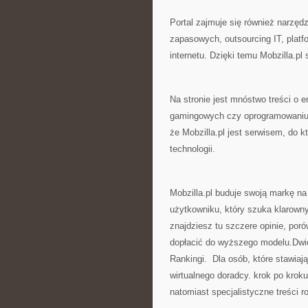
Portal zajmuje się również narzędzi
zapasowych, outsourcing IT, platf
internetu. Dzięki temu Mobzilla.pl
Na stronie jest mnóstwo treści o e
gamingowych czy oprogramowaniu d
że Mobzilla.pl jest serwisem, do 
technologii.
Mobzilla.pl buduje swoją markę na 
użytkowniku, który szuka klarowny
znajdziesz tu szczere opinie, por
dopłacić do wyższego modelu.Dwie
Rankingi. Dla osób, które stawiają 
wirtualnego doradcy. krok po krok
natomiast specjalistyczne treści 