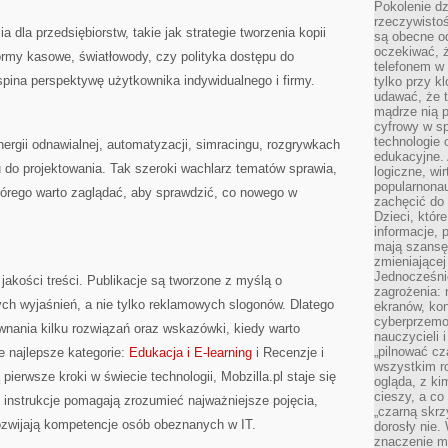
Pokolenie dz
rzeczywistośc
a dla przedsiębiorstw, takie jak strategie tworzenia kopii
są obecne od
oczekiwać, ż
ormy kasowe, światłowody, czy polityka dostępu do
telefonem w 
 spina perspektywę użytkownika indywidualnego i firmy.
tylko przy k
udawać, że t
mądrze nią p
cyfrowy w s
technologie 
nergii odnawialnej, automatyzacji, simracingu, rozgrywkach
edukacyjne. 
o projektowania. Tak szeroki wachlarz tematów sprawia,
logiczne, wir
popularnonau
którego warto zaglądać, aby sprawdzić, co nowego w
zachęcić do
Dzieci, któr
informacje, 
mają szansę 
zmieniającej
Jednocześni
jakości treści. Publikacje są tworzone z myślą o
zagrożenia: 
ch wyjaśnień, a nie tylko reklamowych slogonów. Dlatego
ekranów, kon
cyberprzemoc
ównania kilku rozwiązań oraz wskazówki, kiedy warto
nauczycieli 
„pilnować cz
 najlepsze kategorie:
Edukacja i E-learning
i Recenzje i
wszystkim r
pierwsze kroki w świecie technologii, Mobzilla.pl staje się
ogląda, z ki
cieszy, a co
u instrukcje pomagają zrozumieć najważniejsze pojęcia,
„czarną skrz
rozwijają kompetencje osób obeznanych w IT.
dorosły nie.
znaczenie m