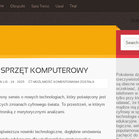
rie
Tagi
Obrączki
Spis Treści
Upał
SUB
I SPRZĘT KOMPUTEROWY
Pokolenie dz
rzeczywistośc
PRACA
LIS - 16 - 2025
MOŻLIWOŚĆ KOMENTOWANIA
ZOSTAŁA
są obecne od
ZDALNA
oczekiwać, ż
I
SPRZĘT
telefonem w 
KOMPUTEROWY
esny serwis o nowych technologiach, który poświęcony jest
tylko przy k
udawać, że t
ących zmianach cyfrowego świata. To przestrzeń, w którym
mądrze nią p
ktroniką z merytorycznymi analizami.
cyfrowy w s
technologie 
edukacyjne. 
logiczne, wir
popularnonau
najświeższe nowinki technologiczne, dogłębne omówienia
zachęcić do