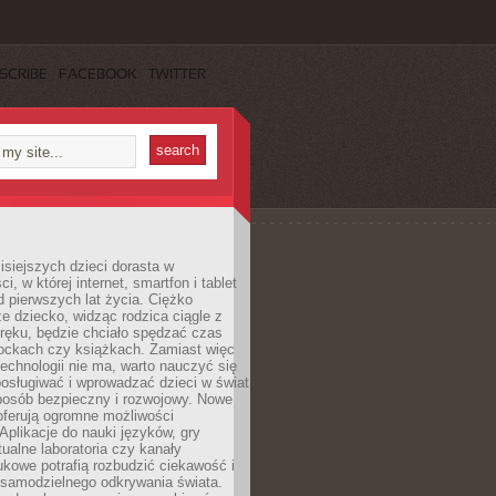
SCRIBE
FACEBOOK
TWITTER
isiejszych dzieci dorasta w
i, w której internet, smartfon i tablet
 pierwszych lat życia. Ciężko
e dziecko, widząc rodzica ciągle z
ręku, będzie chciało spędzać czas
lockach czy książkach. Zamiast więc
echnologii nie ma, warto nauczyć się
osługiwać i wprowadzać dzieci w świat
posób bezpieczny i rozwojowy. Nowe
oferują ogromne możliwości
Aplikacje do nauki języków, gry
tualne laboratoria czy kanały
kowe potrafią rozbudzić ciekawość i
 samodzielnego odkrywania świata.