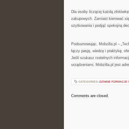
Dla osoby liczącej każdą złotówkę
zakupowych. Zamiast kierować się
użytkowania i podjąć spokojną dec
Podsumowując, Mobzilla.pl – „Techn
łączy pasję, wiedzę i praktykę, o
Jeśli szukasz rzetelnych informac
urządzeniami, Mobzilla.pl jest ad
CATEGORIES:
DZIWNE FORMACJE 
Comments are closed.