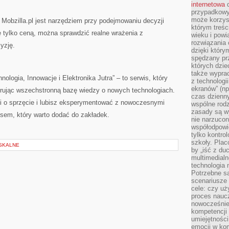
internetowa
d
przypadkowy
może korzys
 Mobzilla.pl jest narzędziem przy podejmowaniu decyzji
którym treś
 tylko ceną, można sprawdzić realne wrażenia z
wieku i pow
rozwiązania 
yzję.
dzięki który
spędzany prz
których dzie
także wypra
ologia, Innowacje i Elektronika Jutra” – to serwis, który
z technologi
ekranów” (np
ferując wszechstronną bazę wiedzy o nowych technologiach.
czas dzienny
ji o sprzęcie i lubisz eksperymentować z nowoczesnymi
wspólne rod
zasady są w
resem, który warto dodać do zakładek.
nie narzucon
współodpowie
tylko kontro
szkoły. Plac
SKALNE
by „iść z du
multimedialn
technologia 
Potrzebne s
scenariusze 
cele: czy uż
proces naucz
nowocześnie”
kompetencji
umiejętności
emocji w kom