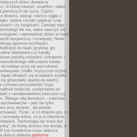
isiejszych dzieci dorasta w
i, w której internet, smartfon i tablet
 pierwszych lat życia. Ciężko
e dziecko, widząc rodzica ciągle z
ręku, będzie chciało spędzać czas
lockach czy książkach. Zamiast więc
echnologii nie ma, warto nauczyć się
osługiwać i wprowadzać dzieci w świat
posób bezpieczny i rozwojowy. Nowe
oferują ogromne możliwości
Aplikacje do nauki języków, gry
tualne laboratoria czy kanały
kowe potrafią rozbudzić ciekawość i
 samodzielnego odkrywania świata.
e od małego uczą się wyszukiwać
porównywać źródła i krytycznie myśleć,
lepiej odnaleźć się w realiach szybko
 się gospodarki opartej na wiedzy.
e cyfrowa rzeczywistość kryje
nadmiar bodźców, uzależnienie od
takt z nieodpowiednimi treściami czy
. Dlatego rolą dorosłych – rodziców,
i wychowawców – jest nie tylko
asu przy ekranie”, ale przede
ozmawiać. Pytać, w co dziecko gra, co
m rozmawia online, co je w internecie
 niepokoi. Technologia nie może być
ynką”, do której dziecko ma dostęp, a
 W tym kontekście coraz większe
a dobrze dobrana
platforma