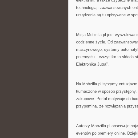
elektroniki, a także użyteczne ma
technologią i zaawansowanych entu
urządzenia są tu opisywane w spo
Misją Mobzilla.pl jest wyszukiwa
codzienne życie. Od zaawansowane
maszynowego, systemy automatyki 
przemysłu – wszystko to składa si
Elektronika Jutra”.
Na Mobzilla.pl łączymy entuzjaz
tłumaczone w sposób przystępny,
zakupowe. Portal motywuje do bard
przypomina, że rozwiązania przysz
Autorzy Mobzilla.pl obserwuje naj
eventów po premiery online. Dzię