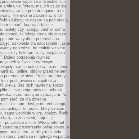
ypracowane wspólnie z dzieckiem, a
e arbitralnie. Wtedy maluch czuje się
dzialny za ich przestrzeganie, a nie
lowany. Nie można zapominać o roli
ówki edukacyjne często są pod presją,
chem czasu”, kupować tablice
e, tablety czy laptopy. Jednak sama
nie sprawi, że lekcje staną się lepsze.
ą przede wszystkim przemyślane
zajęć, szkolenia dla nauczycieli i jasne
ywamy narzędzia, bo realnie wspiera
ania, czy tylko po to, by „wyglądało
. Dzieci potrzebują również
 miękkich w świecie cyfrowym:
 współpracy na odległość, rozumienia
unikacji online, obrony przed hejtem i
a przemoc w sieci. To nie są tematy
, lecz podstawowe umiejętności
XI wieku. Bez nich nawet najlepsza
likacji czy programów nie uchroni
owieka przed trudnymi sytuacjami. Na
 pamiętać, że dla dziecka
y jest nie sam dostęp do technologii,
 dorosłego. To rodzic, który czasem
k, zagra wspólnie w grę, obejrzy filmik,
 tym, co zobaczyli, staje się
m po świecie online. Wtedy internet
ć samotną przestrzenią pełną pokus, a
lejnym miejscem, w którym dziecko
liskości, zaufania i mądrego wsparcia.