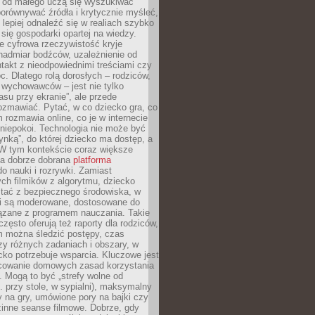
e od małego uczą się wyszukiwać
porównywać źródła i krytycznie myśleć,
lepiej odnaleźć się w realiach szybko
 się gospodarki opartej na wiedzy.
e cyfrowa rzeczywistość kryje
nadmiar bodźców, uzależnienie od
takt z nieodpowiednimi treściami czy
. Dlatego rolą dorosłych – rodziców,
i wychowawców – jest nie tylko
asu przy ekranie”, ale przede
ozmawiać. Pytać, w co dziecko gra, co
m rozmawia online, co je w internecie
 niepokoi. Technologia nie może być
ynką”, do której dziecko ma dostęp, a
 W tym kontekście coraz większe
a dobrze dobrana
platforma
o nauki i rozrywki. Zamiast
ch filmików z algorytmu, dziecko
tać z bezpiecznego środowiska, w
ci są moderowane, dostosowane do
iązane z programem nauczania. Takie
często oferują też raporty dla rodziców,
m można śledzić postępy, czas
y różnych zadaniach i obszary, w
cko potrzebuje wsparcia. Kluczowe jest
cowanie domowych zasad korzystania
i. Mogą to być „strefy wolne od
. przy stole, w sypialni), maksymalny
 na gry, umówione pory na bajki czy
zinne seanse filmowe. Dobrze, gdy