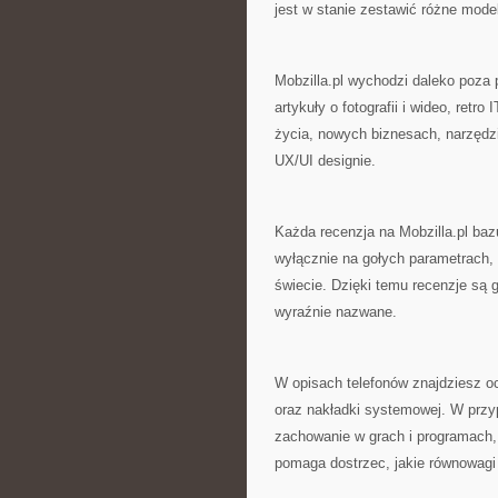
jest w stanie zestawić różne mod
Mobzilla.pl wychodzi daleko poza 
artykuły o fotografii i wideo, ret
życia, nowych biznesach, narzędz
UX/UI designie.
Każda recenzja na Mobzilla.pl ba
wyłącznie na gołych parametrach, 
świecie. Dzięki temu recenzje są 
wyraźnie nazwane.
W opisach telefonów znajdziesz oc
oraz nakładki systemowej. W prz
zachowanie w grach i programach, 
pomaga dostrzec, jakie równowagi