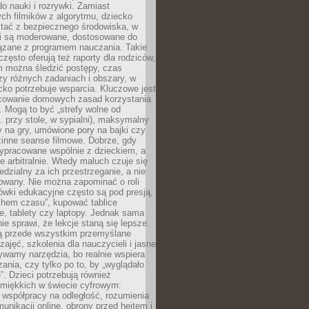
o nauki i rozrywki. Zamiast
ch filmików z algorytmu, dziecko
tać z bezpiecznego środowiska, w
ci są moderowane, dostosowane do
iązane z programem nauczania. Takie
często oferują też raporty dla rodziców,
m można śledzić postępy, czas
y różnych zadaniach i obszary, w
cko potrzebuje wsparcia. Kluczowe jest
cowanie domowych zasad korzystania
i. Mogą to być „strefy wolne od
. przy stole, w sypialni), maksymalny
 na gry, umówione pory na bajki czy
zinne seanse filmowe. Dobrze, gdy
ypracowane wspólnie z dzieckiem, a
e arbitralnie. Wtedy maluch czuje się
dzialny za ich przestrzeganie, a nie
lowany. Nie można zapominać o roli
ówki edukacyjne często są pod presją,
chem czasu”, kupować tablice
e, tablety czy laptopy. Jednak sama
nie sprawi, że lekcje staną się lepsze.
ą przede wszystkim przemyślane
zajęć, szkolenia dla nauczycieli i jasne
ywamy narzędzia, bo realnie wspiera
ania, czy tylko po to, by „wyglądało
. Dzieci potrzebują również
 miękkich w świecie cyfrowym:
 współpracy na odległość, rozumienia
unikacji online, obrony przed hejtem i