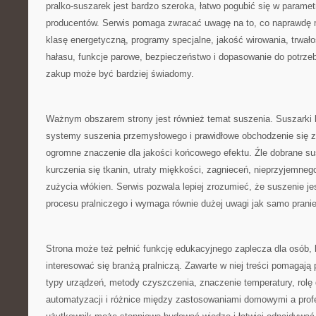
pralko-suszarek jest bardzo szeroka, łatwo pogubić się w paramet
producentów. Serwis pomaga zwracać uwagę na to, co naprawdę 
klasę energetyczną, programy specjalne, jakość wirowania, trwało
hałasu, funkcje parowe, bezpieczeństwo i dopasowanie do potrze
zakup może być bardziej świadomy.
Ważnym obszarem strony jest również temat suszenia. Suszarki 
systemy suszenia przemysłowego i prawidłowe obchodzenie się z
ogromne znaczenie dla jakości końcowego efektu. Źle dobrane s
kurczenia się tkanin, utraty miękkości, zagnieceń, nieprzyjemne
zużycia włókien. Serwis pozwala lepiej zrozumieć, że suszenie je
procesu pralniczego i wymaga równie dużej uwagi jak samo pranie
Strona może też pełnić funkcję edukacyjnego zaplecza dla osób, 
interesować się branżą pralniczą. Zawarte w niej treści pomagaj
typy urządzeń, metody czyszczenia, znaczenie temperatury, rolę 
automatyzacji i różnice między zastosowaniami domowymi a prof