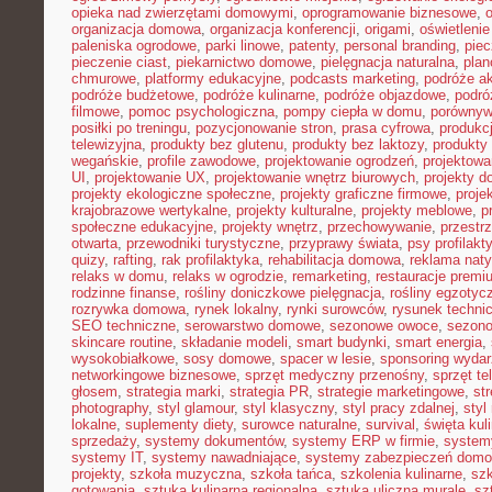
opieka nad zwierzętami domowymi
,
oprogramowanie biznesowe
,
organizacja domowa
,
organizacja konferencji
,
origami
,
oświetleni
paleniska ogrodowe
,
parki linowe
,
patenty
,
personal branding
,
piec
pieczenie ciast
,
piekarnictwo domowe
,
pielęgnacja naturalna
,
plan
chmurowe
,
platformy edukacyjne
,
podcasts marketing
,
podróże a
podróże budżetowe
,
podróże kulinarne
,
podróże objazdowe
,
podró
filmowe
,
pomoc psychologiczna
,
pompy ciepła w domu
,
porównyw
posiłki po treningu
,
pozycjonowanie stron
,
prasa cyfrowa
,
produkc
telewizyjna
,
produkty bez glutenu
,
produkty bez laktozy
,
produkty 
wegańskie
,
profile zawodowe
,
projektowanie ogrodzeń
,
projektowa
UI
,
projektowanie UX
,
projektowanie wnętrz biurowych
,
projekty 
projekty ekologiczne społeczne
,
projekty graficzne firmowe
,
proje
krajobrazowe wertykalne
,
projekty kulturalne
,
projekty meblowe
,
p
społeczne edukacyjne
,
projekty wnętrz
,
przechowywanie
,
przestr
otwarta
,
przewodniki turystyczne
,
przyprawy świata
,
psy profilakt
quizy
,
rafting
,
rak profilaktyka
,
rehabilitacja domowa
,
reklama nat
relaks w domu
,
relaks w ogrodzie
,
remarketing
,
restauracje premi
rodzinne finanse
,
rośliny doniczkowe pielęgnacja
,
rośliny egzotyc
rozrywka domowa
,
rynek lokalny
,
rynki surowców
,
rysunek techni
SEO techniczne
,
serowarstwo domowe
,
sezonowe owoce
,
sezon
skincare routine
,
składanie modeli
,
smart budynki
,
smart energia
,
wysokobiałkowe
,
sosy domowe
,
spacer w lesie
,
sponsoring wyda
networkingowe biznesowe
,
sprzęt medyczny przenośny
,
sprzęt te
głosem
,
strategia marki
,
strategia PR
,
strategie marketingowe
,
str
photography
,
styl glamour
,
styl klasyczny
,
styl pracy zdalnej
,
styl
lokalne
,
suplementy diety
,
surowce naturalne
,
survival
,
święta kul
sprzedaży
,
systemy dokumentów
,
systemy ERP w firmie
,
system
systemy IT
,
systemy nawadniające
,
systemy zabezpieczeń dom
projekty
,
szkoła muzyczna
,
szkoła tańca
,
szkolenia kulinarne
,
szk
gotowania
,
sztuka kulinarna regionalna
,
sztuka uliczna murale
,
sz