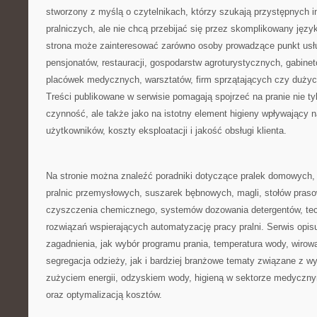
stworzony z myślą o czytelnikach, którzy szukają przystępnych i
pralniczych, ale nie chcą przebijać się przez skomplikowany języ
strona może zainteresować zarówno osoby prowadzące punkt usługow
pensjonatów, restauracji, gospodarstw agroturystycznych, gabin
placówek medycznych, warsztatów, firm sprzątających czy duż
Treści publikowane w serwisie pomagają spojrzeć na pranie nie ty
czynność, ale także jako na istotny element higieny wpływający n
użytkowników, koszty eksploatacji i jakość obsługi klienta.
Na stronie można znaleźć poradniki dotyczące pralek domowych, 
pralnic przemysłowych, suszarek bębnowych, magli, stołów praso
czyszczenia chemicznego, systemów dozowania detergentów, tec
rozwiązań wspierających automatyzację pracy pralni. Serwis opis
zagadnienia, jak wybór programu prania, temperatura wody, wirow
segregacja odzieży, jak i bardziej branżowe tematy związane z 
zużyciem energii, odzyskiem wody, higieną w sektorze medycz
oraz optymalizacją kosztów.