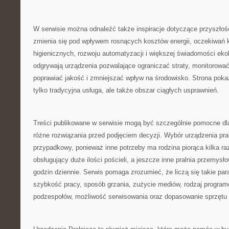
W serwisie można odnaleźć także inspiracje dotyczące przyszłośc
zmienia się pod wpływem rosnących kosztów energii, oczekiwań
higienicznych, rozwoju automatyzacji i większej świadomości ekol
odgrywają urządzenia pozwalające ograniczać straty, monitorować
poprawiać jakość i zmniejszać wpływ na środowisko. Strona pokazu
tylko tradycyjna usługa, ale także obszar ciągłych usprawnień.
Treści publikowane w serwisie mogą być szczególnie pomocne dl
różne rozwiązania przed podjęciem decyzji. Wybór urządzenia pra
przypadkowy, ponieważ inne potrzeby ma rodzina piorąca kilka raz
obsługujący duże ilości pościeli, a jeszcze inne pralnia przemysł
godzin dziennie. Serwis pomaga zrozumieć, że liczą się takie pa
szybkość pracy, sposób grzania, zużycie mediów, rodzaj progra
podzespołów, możliwość serwisowania oraz dopasowanie sprzętu do