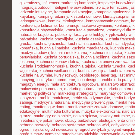
glikemiczny
,
influencer marketing kampanie
,
inspekcje budowlane
integracja outdoor
,
inteligentne oświetlenie
,
izolacje termiczne
,
jas
jedzenie intuicyjne
,
kampanie edukacyjne
,
kampanie społeczne
,
k
kayaking
,
kemping rodzinny
,
kiszonki domowe
,
klimatyzacja smar
jednogarnkowe
,
kominki ekologiczne
,
kompostowanie domowe
,
ko
konferencje kulinarne
,
konferencje naukowe żywienie
,
konkursy
,
k
konsultacje obywatelskie
,
konsultacje prawnicze
,
kosmetyki dla z
naturalne
,
krajobraz publiczny
,
kreatywne hobby
,
kryptowaluty w i
bałkańska
,
kuchnia brazylijska
,
kuchnia czeska
,
kuchnia francus
grecka
,
kuchnia gruzińska
,
kuchnia hiszpańska
,
kuchnia indyjska
koreańska
,
kuchnia libańska
,
kuchnia marokańska
,
kuchnia mek
międzynarodowa
,
kuchnia molekularna
,
kuchnia niemiecka
,
kuchni
peruwiańska
,
kuchnia portugalska
,
kuchnia roślinna
,
kuchnia sez
jesienna
,
kuchnia sezonowa letnia
,
kuchnia sezonowa zimowa
,
ku
kuchnia śródziemnomorska
,
kuchnia tajska
,
kuchnia turecka
,
kuc
węgierska
,
kuchnia wielkanocna
,
kuchnia wigilijna
,
kuchnia zero 
kuchnie na wymiar
,
kursy rozwoju osobistego
,
laser tag
,
last minu
lobbying
,
logistyka e-commerce
,
logo design
,
lunchbox do pracy
,
magazyn energii
,
mała architektura ogrodowa
,
malarstwo abstrakc
malowanie po numerach
,
marketing automation
,
marketing interne
marketing polityczny
,
marketing strategiczny
,
marynaty domowe
,
klasyczne
,
meble modułowe
,
meble skandynawskie
,
media tradyc
zabiegi
,
medycyna naturalna
,
medycyna prewencyjna
,
mental hea
eating
,
monitoring w domu
,
monitorowanie zdrowia domowe
,
motio
edukacyjne
,
multimedia kulturalne
,
muzyka elektroniczna
,
narcia
gitarze
,
nauka gry na pianinie
,
nauka śpiewu
,
nawozy naturalne
,
n
nietolerancje pokarmowe
,
obiady budżetowe
,
obsługa klienta onlin
ochrona przyrody
,
ochrona systemów
,
ochrona wód
,
odżywianie s
ogród miejski
,
ogród nowoczesny
,
ogród wertykalny
,
ogród wiejski
ogród zimowy pomysły
,
ogrodnictwo miejskie
,
ogrzewanie ekologi