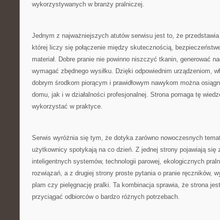
wykorzystywanych w branży pralniczej.
Jednym z najważniejszych atutów serwisu jest to, że przedstawia 
której liczy się połączenie między skutecznością, bezpieczeństw
materiał. Dobre pranie nie powinno niszczyć tkanin, generować n
wymagać zbędnego wysiłku. Dzięki odpowiednim urządzeniom, 
dobrym środkom piorącym i prawidłowym nawykom można osiągną
domu, jak i w działalności profesjonalnej. Strona pomaga tę wied
wykorzystać w praktyce.
Serwis wyróżnia się tym, że dotyka zarówno nowoczesnych temató
użytkownicy spotykają na co dzień. Z jednej strony pojawiają się
inteligentnych systemów, technologii parowej, ekologicznych pral
rozwiązań, a z drugiej strony proste pytania o pranie ręczników,
plam czy pielęgnację pralki. Ta kombinacja sprawia, że strona je
przyciągać odbiorców o bardzo różnych potrzebach.