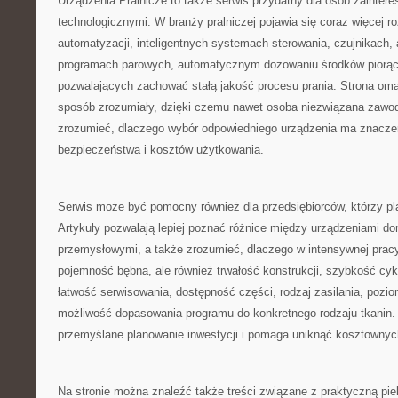
Urządzenia Pralnicze to także serwis przydatny dla osób zainte
technologicznymi. W branży pralniczej pojawia się coraz więcej r
automatyzacji, inteligentnych systemach sterowania, czujnikach, 
programach parowych, automatycznym dozowaniu środków piorąc
pozwalających zachować stałą jakość procesu prania. Strona oma
sposób zrozumiały, dzięki czemu nawet osoba niezwiązana zawod
zrozumieć, dlaczego wybór odpowiedniego urządzenia ma znaczen
bezpieczeństwa i kosztów użytkowania.
Serwis może być pomocny również dla przedsiębiorców, którzy plan
Artykuły pozwalają lepiej poznać różnice między urządzeniami d
przemysłowymi, a także zrozumieć, dlaczego w intensywnej pracy 
pojemność bębna, ale również trwałość konstrukcji, szybkość cyk
łatwość serwisowania, dostępność części, rodzaj zasilania, pozi
możliwość dopasowania programu do konkretnego rodzaju tkanin. 
przemyślane planowanie inwestycji i pomaga uniknąć kosztownyc
Na stronie można znaleźć także treści związane z praktyczną pie