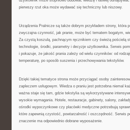
użytkownik może stopniowo budować wiedzę i łatwiej odnajdywać 
pierwszy rzut oka może wydawać się techniczny lub niszowy.
Urządzenia Pralnicze są także dobrym przykładem strony, która p
zwyczajna czynność, jak pranie, może być tematem bogatym, w
Za czystą koszulą, pachnącym ręcznikiem czy świeżą pościelą st
technologie, środki, parametry i decyzje użytkownika. Serwis po
i pokazuje, że jakość prania zależy od wielu czynników: od rodza
temperaturę, po sposób suszenia i przechowywania tekstyliów.
Dzięki takiej tematyce strona może przyciągać osoby zaintereso
zapleczem usługowym. Wiedza o praniu jest potrzebna niemal ka
ważna staje się tam, gdzie tekstylia są wykorzystywane intensyw
wysokie wymagania. Hotele, restauracje, gabinety, salony, zakład
ośrodki wypoczynkowe czy placówki medyczne potrzebują sprawn
które zapewnią czystość, powtarzalność i oszczędność. Serwis 
znaczenie ma odpowiednio dobrane wyposażenie.