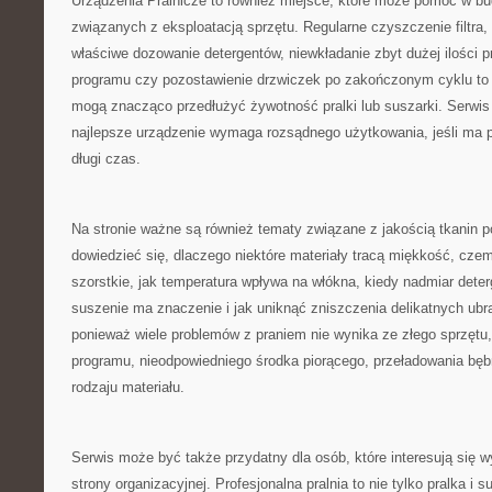
Urządzenia Pralnicze to również miejsce, które może pomóc w 
związanych z eksploatacją sprzętu. Regularne czyszczenie filtra,
właściwe dozowanie detergentów, niewkładanie zbyt dużej ilości 
programu czy pozostawienie drzwiczek po zakończonym cyklu to d
mogą znacząco przedłużyć żywotność pralki lub suszarki. Serwis
najlepsze urządzenie wymaga rozsądnego użytkowania, jeśli ma 
długi czas.
Na stronie ważne są również tematy związane z jakością tkanin p
dowiedzieć się, dlaczego niektóre materiały tracą miękkość, czemu
szorstkie, jak temperatura wpływa na włókna, kiedy nadmiar dete
suszenie ma znaczenie i jak uniknąć zniszczenia delikatnych ubr
ponieważ wiele problemów z praniem nie wynika ze złego sprzętu,
programu, nieodpowiedniego środka piorącego, przeładowania bęb
rodzaju materiału.
Serwis może być także przydatny dla osób, które interesują się 
strony organizacyjnej. Profesjonalna pralnia to nie tylko pralka i s