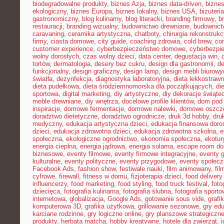
biodegradowalne produkty
,
biznes Azja
,
biznes data-driven
,
bizne
ekologiczny
,
biznes Europa
,
biznes lokalny
,
biznes USA
,
bizuter
gastronomiczny
,
blog kulinarny
,
blog literacki
,
branding firmowy
,
b
restauracji
,
branding wizualny
,
budownictwo drewniane
,
budownict
caravaning
,
ceramika artystyczna
,
chatboty
,
chirurgia rekonstrukc
firmy
,
ciasta domowe
,
city guide
,
coaching zdrowia
,
cold brew
,
co
customer experience
,
cyberbezpieczeństwo domowe
,
cyberbezpi
wolny dorosłych
,
czas wolny dzieci
,
data center
,
degustacja win
,
tortów
,
dermatologia
,
desery bez cukru
,
design dla gastronomii
,
de
funkcjonalny
,
design graficzny
,
design lamp
,
design mebli biurowy
światła
,
dezynfekcja
,
diagnostyka laboratoryjna
,
dieta lekkostraw
dieta pudełkowa
,
dieta śródziemnomorska dla początkujących
,
di
sportowa
,
digital marketing
,
diy artystyczne
,
diy dekoracje świąte
meble drewniane
,
diy wnętrza
,
docelowe profile klientów
,
dom pod 
inspiracje
,
domowe fermentacje
,
domowe nalewki
,
domowe oszcz
doradztwo dietetyczne
,
doradztwo ogrodnicze
,
druk 3d hobby
,
dru
medyczny
,
edukacja artystyczna dzieci
,
edukacja finansowa doro
dzieci
,
edukacja zdrowotna dzieci
,
edukacja zdrowotna szkolna
,
e
społeczna
,
ekologiczne ogrodnictwo
,
ekonomia społeczna
,
ekotur
energia cieplna
,
energia jądrowa
,
energia solarna
,
escape room d
biznesowe
,
eventy filmowe
,
eventy firmowe integracyjne
,
eventy 
kulturalne
,
eventy polityczne
,
eventy przygodowe
,
eventy społec
Facebook Ads
,
fashion show
,
festiwale nauki
,
film animowany
,
fi
cyfrowe
,
firewall
,
fitness w domu
,
fizjoterapia dzieci
,
food delivery
influencerzy
,
food marketing
,
food styling
,
food truck festival
,
foto
dziecięca
,
fotografia kulinarna
,
fotografia ślubna
,
fotografia sport
internetowa
,
globalizacja
,
Google Ads
,
gotowanie sous vide
,
grafi
komputerowa 3D
,
grafika użytkowa
,
grillowanie sezonowe
,
gry ed
karciane rodzinne
,
gry logiczne online
,
gry planszowe strategiczn
produkty
,
herbata matcha
,
hobby kreatywne
,
hotele dla zwierząt
,
i