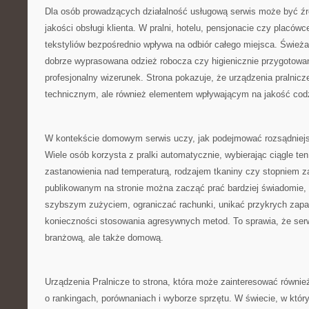
Dla osób prowadzących działalność usługową serwis może być źró
jakości obsługi klienta. W pralni, hotelu, pensjonacie czy placó
tekstyliów bezpośrednio wpływa na odbiór całego miejsca. Świeża 
dobrze wyprasowana odzież robocza czy higienicznie przygotowane
profesjonalny wizerunek. Strona pokazuje, że urządzenia pralnicz
technicznym, ale również elementem wpływającym na jakość codz
W kontekście domowym serwis uczy, jak podejmować rozsądniejs
Wiele osób korzysta z pralki automatycznie, wybierając ciągle t
zastanowienia nad temperaturą, rodzajem tkaniny czy stopniem z
publikowanym na stronie można zacząć prać bardziej świadomie, 
szybszym zużyciem, ograniczać rachunki, unikać przykrych zapa
konieczności stosowania agresywnych metod. To sprawia, że serw
branżową, ale także domową.
Urządzenia Pralnicze to strona, która może zainteresować równie
o rankingach, porównaniach i wyborze sprzętu. W świecie, w który