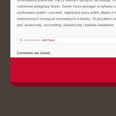
rozumianemu pralnictwu. Łączy wiedzę o sprzęcie, technologii, chem
codziennej pielęgnacji tkanin. Serwis może pomagać w wyborze 
użytkowaniu pralek i suszarek, organizacji pracy pralni, dbaniu o 
nowoczesnych rozwiązań stosowanych w branży. To przydatne mi
prać skuteczniej, oszczędniej, bezpieczniej i bardziej świadomie.
CATEGORIES:
WIETNAM
Comments are closed.