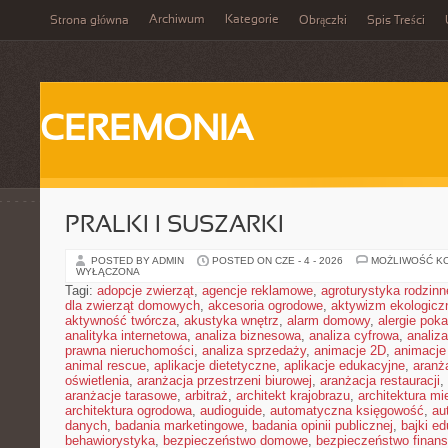
Archiwum
Kategorie
Strona główna
Obrączki
Spis Treści
CEREMONIA
PRALKI I SUSZARKI
POSTED BY ADMIN
POSTED ON CZE - 4 - 2026
MOŻLIWOŚĆ K
WYŁĄCZONA
Tagi:
adopcje zwierząt
,
agencje reklamowe
,
agroturystyka rodzinn
dla zwierząt domowych
,
akcesoria ogrodowe
,
aktywizm ekologicz
aktywność twórcza
,
akustyka wnętrz
,
alarm domowy
,
alergie pok
analityka internetowa
,
analiza biznesowa
,
analiza cyfrowa
,
analiz
prawna nieruchomości
,
analiza sprzedaży
,
animacje 2D
,
animacje
animal rescue
,
aplikacje dietetyczne
,
aplikacje edukacyjne
,
aranż
oświetlenia
,
aranżacja przestrzeni biurowej
,
aranżacja restauracji
,
aranżacje tarasowe
,
arbitraż
,
architekt krajobrazu
,
architektura m
architektura ogrodowa
,
audioguide
,
automatyczna księgowość
,
au
danych
,
badania marketingowe
,
badania opinii publicznej
,
bajki e
behawiorystyka
,
bezpieczeństwo domowe
,
bezpieczeństwo finans