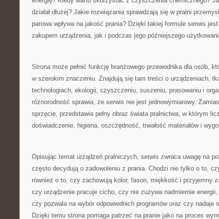
energię? Kiedy warto skorzystać z czyszczenia chemicznego? Ja
działał dłużej? Jakie rozwiązania sprawdzają się w pralni przemys
parowa wpływa na jakość prania? Dzięki takiej formule serwis jes
zakupem urządzenia, jak i podczas jego późniejszego użytkowani
Strona może pełnić funkcję branżowego przewodnika dla osób, któ
w szerokim znaczeniu. Znajdują się tam treści o urządzeniach, tk
technologiach, ekologii, czyszczeniu, suszeniu, prasowaniu i organ
różnorodność sprawia, że serwis nie jest jednowymiarowy. Zamias
sprzęcie, przedstawia pełny obraz świata pralnictwa, w którym licz
doświadczenie, higiena, oszczędność, trwałość materiałów i wyg
Opisując temat urządzeń pralniczych, serwis zwraca uwagę na pra
często decydują o zadowoleniu z prania. Chodzi nie tylko o to, cz
również o to, czy zachowują kolor, fason, miękkość i przyjemny 
czy urządzenie pracuje cicho, czy nie zużywa nadmiernie energii,
czy pozwala na wybór odpowiednich programów oraz czy nadaje s
Dzięki temu strona pomaga patrzeć na pranie jako na proces wy