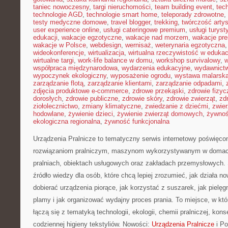
taniec nowoczesny
,
targi nieruchomości
,
team building event
,
tec
technologie AGD
,
technologie smart home
,
teleporady zdrowotne
,
testy medyczne domowe
,
travel blogger
,
trekking
,
twórczość arty
user experience online
,
usługi cateringowe premium
,
usługi turys
edukacji
,
wakacje egzotyczne
,
wakacje nad morzem
,
wakacje pr
wakacje w Polsce
,
webdesign
,
wernisaż
,
weterynaria egzotyczna
wideokonferencje
,
wirtualizacja
,
wirtualna rzeczywistość w edukac
wirtualne targi
,
work-life balance w domu
,
workshop survivalowy
,
w
współpraca międzynarodowa
,
wydarzenia edukacyjne
,
wydawnictw
wypoczynek ekologiczny
,
wyposażenie ogrodu
,
wystawa malarsk
zarządzanie flotą
,
zarządzanie klientami
,
zarządzanie odpadami
,
zdjęcia produktowe e-commerce
,
zdrowe przekąski
,
zdrowie fizyc
dorosłych
,
zdrowie publiczne
,
zdrowie skóry
,
zdrowie zwierząt
,
zd
ziołolecznictwo
,
zmiany klimatyczne
,
zwiedzanie z dziećmi
,
zwie
hodowlane
,
żywienie dzieci
,
żywienie zwierząt domowych
,
żywno
ekologiczna regionalna
,
żywność funkcjonalna
Urządzenia Pralnicze to tematyczny serwis internetowy poświęc
rozwiązaniom pralniczym, maszynom wykorzystywanym w domach,
pralniach, obiektach usługowych oraz zakładach przemysłowych.
źródło wiedzy dla osób, które chcą lepiej zrozumieć, jak działa n
dobierać urządzenia piorące, jak korzystać z suszarek, jak pielę
plamy i jak organizować wydajny proces prania. To miejsce, w kt
łączą się z tematyką technologii, ekologii, chemii pralniczej, kon
codziennej higieny tekstyliów. Nowości:
Urządzenia Pralnicze
i Po