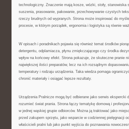
technologiczny. Znaczenie mają kosze, wózki, stoły, stanowiska 
suszenia, prasowanie, pakowanie, przechowywanie czystych tekst
rzeczy brudnych od wypranych. Strona może inspirować do myśleni
procesie, w którym porządek, ergonomia i logistyka są równie w
W opisach i poradnikach pojawia się również temat środków pior
detergentu, odplamiacza, płynu zmiękczającego czy środka dez
wpływ na końcowy efekt. Strona pokazuje, że skuteczne pranie ni
największej ilości preparatów, lecz na ich rozsądnym dopasowaniu
temperatury i rodzaju urządzenia. Taka wiedza pomaga ograniczy
chronić materiały i osiągać lepsze rezultaty.
Urządzenia Pralnicze mogą być odbierane jako serwis ekspercki d
rozumieć świat prania. Strona łączy tematykę domową i profesjon
w jednej wąskiej grupie odbiorców. Można ją traktować jako miejs
przed zakupem sprzętu, jako wsparcie w codziennej pielęgnacji odz
właścicieli pralni lub jako punkt wyjścia do poznawania nowoczes