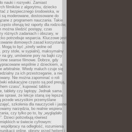
o nauki i rozrywki. Zamiast
ch filmików z algorytmu, dziecko
tać z bezpiecznego środowiska, w
ci są moderowane, dostosowane do
iązane z programem nauczania. Takie
często oferują też raporty dla rodziców,
m można śledzić postępy, czas
y różnych zadaniach i obszary, w
cko potrzebuje wsparcia. Kluczowe jest
cowanie domowych zasad korzystania
i. Mogą to być „strefy wolne od
. przy stole, w sypialni), maksymalny
 na gry, umówione pory na bajki czy
zinne seanse filmowe. Dobrze, gdy
ypracowane wspólnie z dzieckiem, a
e arbitralnie. Wtedy maluch czuje się
dzialny za ich przestrzeganie, a nie
lowany. Nie można zapominać o roli
ówki edukacyjne często są pod presją,
chem czasu”, kupować tablice
e, tablety czy laptopy. Jednak sama
nie sprawi, że lekcje staną się lepsze.
ą przede wszystkim przemyślane
zajęć, szkolenia dla nauczycieli i jasne
ywamy narzędzia, bo realnie wspiera
ania, czy tylko po to, by „wyglądało
. Dzieci potrzebują również
 miękkich w świecie cyfrowym:
 współpracy na odległość, rozumienia
unikacji online, obrony przed hejtem i