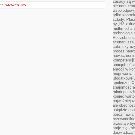
zasady są w
IKI WIZAŻYSTÓW
nie narzucon
współodpowie
tylko kontro
szkoły. Plac
by „iść z du
multimedialn
technologia 
Potrzebne s
scenariusze 
cele: czy uż
proces naucz
nowocześnie”
kompetencji
umiejętności
emocji w kom
reagowania n
„dodatkowe”
społeczne X
znajomość ap
młodego czł
koniec warto
najważniejsz
ale obecność
usiądzie obo
porozmawia o
przewodnikie
przestaje by
staje się ko
doświadcza b