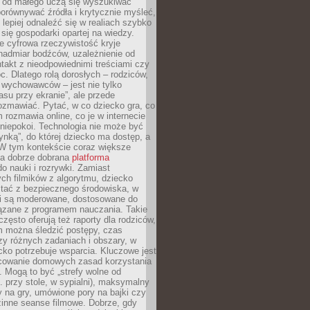
e od małego uczą się wyszukiwać
porównywać źródła i krytycznie myśleć,
lepiej odnaleźć się w realiach szybko
 się gospodarki opartej na wiedzy.
e cyfrowa rzeczywistość kryje
nadmiar bodźców, uzależnienie od
takt z nieodpowiednimi treściami czy
. Dlatego rolą dorosłych – rodziców,
i wychowawców – jest nie tylko
asu przy ekranie”, ale przede
ozmawiać. Pytać, w co dziecko gra, co
m rozmawia online, co je w internecie
 niepokoi. Technologia nie może być
ynką”, do której dziecko ma dostęp, a
 W tym kontekście coraz większe
a dobrze dobrana
platforma
o nauki i rozrywki. Zamiast
ch filmików z algorytmu, dziecko
tać z bezpiecznego środowiska, w
ci są moderowane, dostosowane do
iązane z programem nauczania. Takie
często oferują też raporty dla rodziców,
m można śledzić postępy, czas
y różnych zadaniach i obszary, w
cko potrzebuje wsparcia. Kluczowe jest
cowanie domowych zasad korzystania
i. Mogą to być „strefy wolne od
. przy stole, w sypialni), maksymalny
 na gry, umówione pory na bajki czy
zinne seanse filmowe. Dobrze, gdy