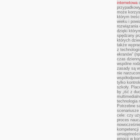
internetowa
d
przypadkowy
może korzys
którym treś
wieku i pow
rozwiązania 
dzięki który
spędzany prz
których dzie
także wypra
z technologi
ekranów” (np
czas dzienny
wspólne rod
zasady są w
nie narzucon
współodpowie
tylko kontro
szkoły. Plac
by „iść z du
multimedialn
technologia 
Potrzebne s
scenariusze 
cele: czy uż
proces naucz
nowocześnie”
kompetencji
umiejętności
emocji w kom