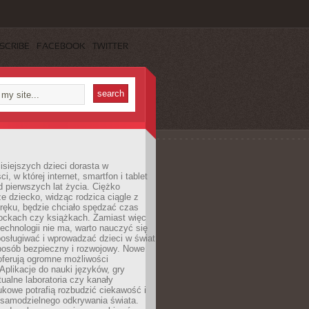
SCRIBE
FACEBOOK
TWITTER
isiejszych dzieci dorasta w
i, w której internet, smartfon i tablet
 pierwszych lat życia. Ciężko
e dziecko, widząc rodzica ciągle z
ręku, będzie chciało spędzać czas
lockach czy książkach. Zamiast więc
echnologii nie ma, warto nauczyć się
osługiwać i wprowadzać dzieci w świat
posób bezpieczny i rozwojowy. Nowe
oferują ogromne możliwości
Aplikacje do nauki języków, gry
tualne laboratoria czy kanały
kowe potrafią rozbudzić ciekawość i
 samodzielnego odkrywania świata.