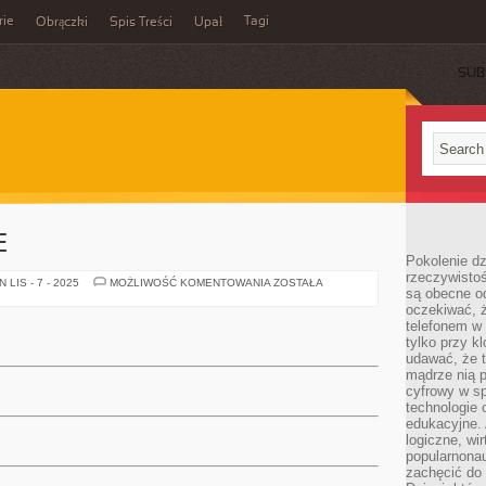
rie
Tagi
Obrączki
Spis Treści
Upał
SUB
E
Pokolenie dz
rzeczywistośc
PSYCHOLOGOWIE
LIS - 7 - 2025
MOŻLIWOŚĆ KOMENTOWANIA
ZOSTAŁA
są obecne od
oczekiwać, ż
telefonem w 
tylko przy k
udawać, że t
mądrze nią p
cyfrowy w s
technologie 
edukacyjne. 
logiczne, wir
popularnonau
zachęcić do