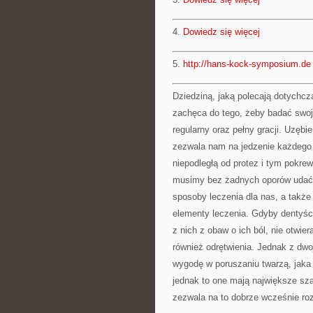
4.
Dowiedz się więcej
5.
http://hans-kock-symposium.de
Dziedziną, jaką polecają dotychcz
zachęca do tego, żeby badać swoje
regularny oraz pełny gracji. Uzębi
zezwala nam na jedzenie każdego p
niepodległą od protez i tym pokr
musimy bez żadnych oporów udać s
sposoby leczenia dla nas, a także
elementy leczenia. Gdyby dentyści
z nich z obaw o ich ból, nie otwier
również odrętwienia. Jednak z dwoj
wygodę w poruszaniu twarzą, jaka 
jednak to one mają największe sz
zezwala na to dobrze wcześnie ro