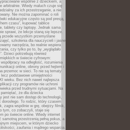
ypracowane wspólnie z dzieckiem, a
e arbitralnie. Wtedy maluch czuje się
dzialny za ich przestrzeganie, a nie
lowany. Nie można zapominać o roli
ówki edukacyjne często są pod presją,
chem czasu”, kupować tablice
e, tablety czy laptopy. Jednak sama
nie sprawi, że lekcje staną się lepsze.
ą przede wszystkim przemyślane
zajęć, szkolenia dla nauczycieli i jasne
ywamy narzędzia, bo realnie wspiera
ania, czy tylko po to, by „wyglądało
. Dzieci potrzebują również
 miękkich w świecie cyfrowym:
 współpracy na odległość, rozumienia
unikacji online, obrony przed hejtem i
a przemoc w sieci. To nie są tematy
, lecz podstawowe umiejętności
XI wieku. Bez nich nawet najlepsza
likacji czy programów nie uchroni
owieka przed trudnymi sytuacjami. Na
 pamiętać, że dla dziecka
y jest nie sam dostęp do technologii,
 dorosłego. To rodzic, który czasem
k, zagra wspólnie w grę, obejrzy filmik,
 tym, co zobaczyli, staje się
m po świecie online. Wtedy internet
ć samotną przestrzenią pełną pokus, a
lejnym miejscem, w którym dziecko
liskości, zaufania i mądrego wsparcia.