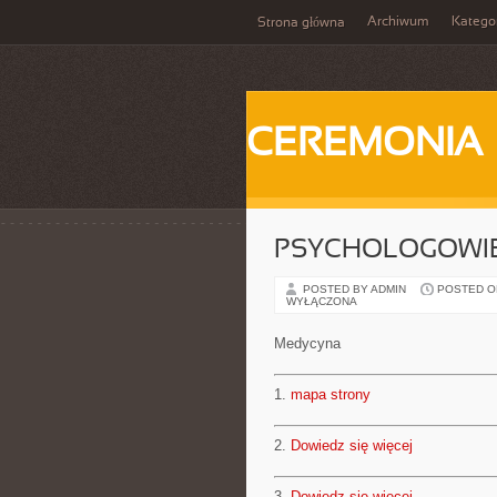
Archiwum
Katego
Strona główna
CEREMONIA
PSYCHOLOGOWI
POSTED BY ADMIN
POSTED ON 
WYŁĄCZONA
Medycyna
1.
mapa strony
2.
Dowiedz się więcej
3.
Dowiedz się więcej