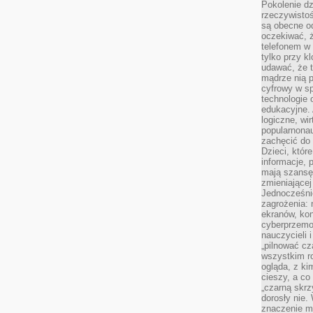
Pokolenie dz
rzeczywistośc
są obecne od
oczekiwać, ż
telefonem w 
tylko przy k
udawać, że t
mądrze nią p
cyfrowy w s
technologie 
edukacyjne. 
logiczne, wir
popularnonau
zachęcić do
Dzieci, któr
informacje, 
mają szansę 
zmieniającej
Jednocześni
zagrożenia: 
ekranów, kon
cyberprzemoc
nauczycieli 
„pilnować cz
wszystkim r
ogląda, z ki
cieszy, a co
„czarną skrz
dorosły nie.
znaczenie m