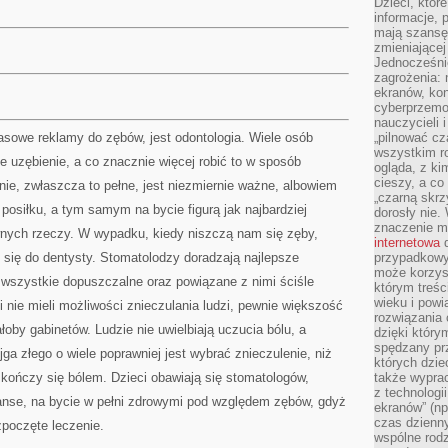
Dzieci, któr
informacje, 
mają szansę 
zmieniającej
Jednocześni
zagrożenia: 
ekranów, kon
cyberprzemoc
nauczycieli 
asowe reklamy do zębów, jest odontologia. Wiele osób
„pilnować cz
wszystkim r
 uzębienie, a co znacznie więcej robić to w sposób
ogląda, z ki
cieszy, a co
enie, zwłaszcza to pełne, jest niezmiernie ważne, albowiem
„czarną skrz
osiłku, a tym samym na bycie figurą jak najbardziej
dorosły nie.
znaczenie m
ewnych rzeczy. W wypadku, kiedy niszczą nam się zęby,
internetowa
d
ię do dentysty. Stomatolodzy doradzają najlepsze
przypadkowy
może korzys
 wszystkie dopuszczalne oraz powiązane z nimi ściśle
którym treś
wieku i pow
 nie mieli możliwości znieczulania ludzi, pewnie większość
rozwiązania 
ałoby gabinetów. Ludzie nie uwielbiają uczucia bólu, a
dzięki który
spędzany prz
ga złego o wiele poprawniej jest wybrać znieczulenie, niż
których dzie
kończy się bólem. Dzieci obawiają się stomatologów,
także wypra
z technologi
anse, na bycie w pełni zdrowymi pod względem zębów, gdyż
ekranów” (np
czas dzienny
zpoczęte leczenie.
wspólne rod