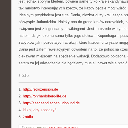
jest jednak sporym błędem, bowiem same tylko kraje skandynaws
tak mnóstwo interesujących rzeczy, że każdy będzie mógł wśród n
Idealnym przykładem jest tutaj Dania, niezbyt duży kraj leżąca 
półwyspie Jutlandzkim. Należy ona do grona krajów nordyckich, za
związana jest z legendarnymi wikingami. Jest to przede wszystkim
historii, dzięki czemu sama tylko jego stolica – Kopenhaga – pos
zabytków jak i pozostałych atrakcji, które każdemu turyście mo
Dania jest zatem rewelacyjnym dowodem na to, że północna cześ
ciekawym miejscem na spędzenie wakacji. Dodatkowo położona jes
zatem za jej odwiedzenie nie będziemy musieli nawet wiele płaci
źródło:
———————————
1.
http://retrozension.de
2.
http://rohrhardsberg-life.de
3.
http://saarlaendischer-judobund.de
4.
kliknij aby zobaczyć
5.
źródło
CATEGORIES:
STYLE WNĘTRZARSKIE