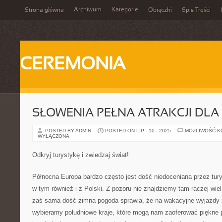
Archiwum
Kategorie
Strona główna
Obrączki
Spis Treści
CEREMONIA
SŁOWENIA PEŁNA ATRAKCJI DL
POSTED BY ADMIN
POSTED ON LIP - 10 - 2025
MOŻLIWOŚĆ 
WYŁĄCZONA
Odkryj turystykę i zwiedzaj świat!
Północna Europa bardzo często jest dość niedoceniana przez tur
w tym również i z Polski. Z pozoru nie znajdziemy tam raczej wielu
zaś sama dość zimna pogoda sprawia, że na wakacyjne wyjazdy 
wybieramy południowe kraje, które mogą nam zaoferować piękne p