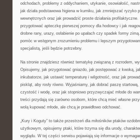
odchodach, problemy z oddychaniem, utykanie, osowiałość, nast
jak działa podstawowa higiena w kurniku, jak zmniejszać ryzyko
wewnętrznych oraz jak prowadzić proste działania profilaktyczne
przygotować apteczkę pierwszej pomocy dla hodowcy i jak reago
drobne rany, urazy, osłabienie po upałach czy spadek formy zimą.
pomóc w wstępnym zrozumieniu problemu i lepszym przygotowan
specjalistą, jeśli będzie potrzebny.
Na stronie znajdziesz również tematykę związaną z rozrodem, 
Opisujemy, jak przygotować gniazdo, jak postępować z kwoką, ja
inkubatorze, jak ustawić temperaturę i wilgotność, oraz jak prowa
piskląt, aby rosły równo. Wyjaśniamy, jak dobrać paszę startową, 
czystość i wodę, oraz jak stopniowo przyzwyczajać młode do wa
treści przydają się zarówno osobom, które chcą mieć własne przyc
wolą kupować młode, ale chcą je prawidłowo odchować.
„Kury i Koguty” to także przestrzeń dla miłośników ptaków ozdo
użytkowym, opisujemy ptaki, które trzyma się dla urody, charakte
wyglądu. W tej części serwisu pojawiają się informacje o wymaga