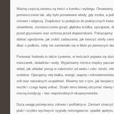
Ważną częścią serwisu są treści o kurniku i wybiegu. Omawiamy,
pomieszczenie tak, aby było przewiewne wtedy, gdy trzeba, a jed
zimnem i wilgocią. Znajdziesz tu podejście do praktycznych kwesti
oświetlenie, rozmieszczenie grzęd, głęboka ściółka, sprzątanie, 
przed gryzoniami oraz ochrona przed drapieżnikami. Pokazujemy t
dobrać ogrodzenie, jak zrobić zadaszenia, jak tworzyć strefy cienia
dbać o podłoże, żeby nie zamieniało się w błoto po pierwszym de
Ponieważ hodowla to także żywienie, w treściach pojawia się duż
mieszanek, dodatków i wody. Wyjaśniamy różnice między paszam
skład, jak układać porcję w zależności od wieku i celu: nioski, mło
ozdobne. Opisujemy rolę białka, energii, wapnia i mikroelementów,
ziół oraz naturalnych uzupełnień. Mówimy też o tym, jak bezpie
resztki i czego lepiej unikać. Dzięki temu łatwiej utrzymać równą 
mocną kondycję – bez niepotrzebnych eksperymentów.
Dużą uwagę poświęcamy zdrowiu i profilaktyce. Zamiast straszy
ptaki i szybko wychwycić sygnały ostrzegawcze: spadek apetytu,