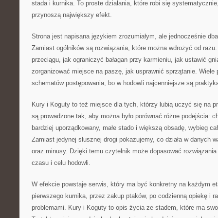
stada i kurnika. To proste działania, które robi się systematycznie
przynoszą największy efekt.
Strona jest napisana językiem zrozumiałym, ale jednocześnie dba
Zamiast ogólników są rozwiązania, które można wdrożyć od razu: 
przeciągu, jak ograniczyć bałagan przy karmieniu, jak ustawić gni
zorganizować miejsce na paszę, jak usprawnić sprzątanie. Wiele
schematów postępowania, bo w hodowli najcenniejsze są praktyk
Kury i Koguty to też miejsce dla tych, którzy lubią uczyć się na 
są prowadzone tak, aby można było porównać różne podejścia: ch
bardziej uporządkowany, małe stado i większą obsadę, wybieg ca
Zamiast jedynej słusznej drogi pokazujemy, co działa w danych wa
oraz minusy. Dzięki temu czytelnik może dopasować rozwiązania 
czasu i celu hodowli.
W efekcie powstaje serwis, który ma być konkretny na każdym et
pierwszego kurnika, przez zakup ptaków, po codzienną opiekę i r
problemami. Kury i Koguty to opis życia ze stadem, które ma swoj