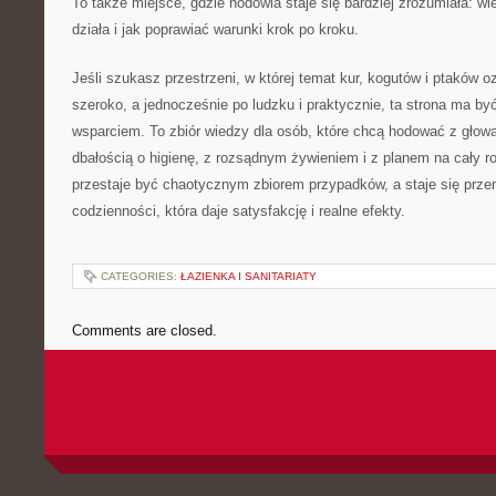
To także miejsce, gdzie hodowla staje się bardziej zrozumiała: wie
działa i jak poprawiać warunki krok po kroku.
Jeśli szukasz przestrzeni, w której temat kur, kogutów i ptaków 
szeroko, a jednocześnie po ludzku i praktycznie, ta strona ma 
wsparciem. To zbiór wiedzy dla osób, które chcą hodować z głową
dbałością o higienę, z rozsądnym żywieniem i z planem na cały r
przestaje być chaotycznym zbiorem przypadków, a staje się prz
codzienności, która daje satysfakcję i realne efekty.
CATEGORIES:
ŁAZIENKA I SANITARIATY
Comments are closed.