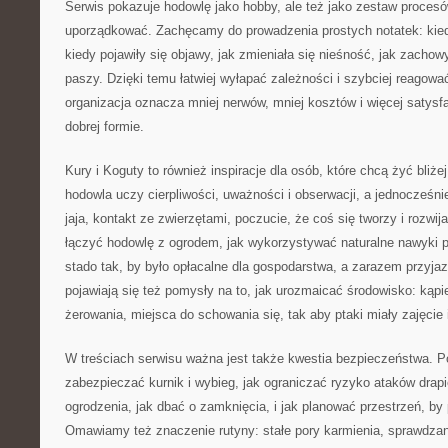
Serwis pokazuje hodowlę jako hobby, ale też jako zestaw procesów
uporządkować. Zachęcamy do prowadzenia prostych notatek: kied
kiedy pojawiły się objawy, jak zmieniała się nieśność, jak zachow
paszy. Dzięki temu łatwiej wyłapać zależności i szybciej reagowa
organizacja oznacza mniej nerwów, mniej kosztów i więcej satysfak
dobrej formie.
Kury i Koguty to również inspiracje dla osób, które chcą żyć bliż
hodowla uczy cierpliwości, uważności i obserwacji, a jednocześnie
jaja, kontakt ze zwierzętami, poczucie, że coś się tworzy i rozwij
łączyć hodowlę z ogrodem, jak wykorzystywać naturalne nawyki p
stado tak, by było opłacalne dla gospodarstwa, a zarazem przyj
pojawiają się też pomysły na to, jak urozmaicać środowisko: kąpie
żerowania, miejsca do schowania się, tak aby ptaki miały zajęcie i
W treściach serwisu ważna jest także kwestia bezpieczeństwa. 
zabezpieczać kurnik i wybieg, jak ograniczać ryzyko ataków drapi
ogrodzenia, jak dbać o zamknięcia, i jak planować przestrzeń, by p
Omawiamy też znaczenie rutyny: stałe pory karmienia, sprawdzan