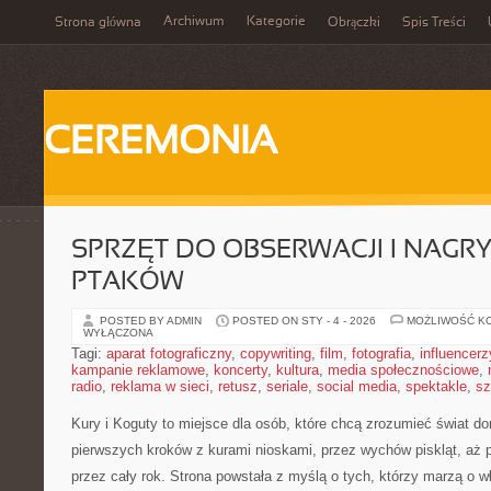
Archiwum
Kategorie
Strona główna
Obrączki
Spis Treści
CEREMONIA
SPRZĘT DO OBSERWACJI I NAGR
PTAKÓW
POSTED BY ADMIN
POSTED ON STY - 4 - 2026
MOŻLIWOŚĆ K
WYŁĄCZONA
Tagi:
aparat fotograficzny
,
copywriting
,
film
,
fotografia
,
influencerz
kampanie reklamowe
,
koncerty
,
kultura
,
media społecznościowe
,
radio
,
reklama w sieci
,
retusz
,
seriale
,
social media
,
spektakle
,
sz
Kury i Koguty to miejsce dla osób, które chcą zrozumieć świat d
pierwszych kroków z kurami nioskami, przez wychów piskląt, aż p
przez cały rok. Strona powstała z myślą o tych, którzy marzą o w