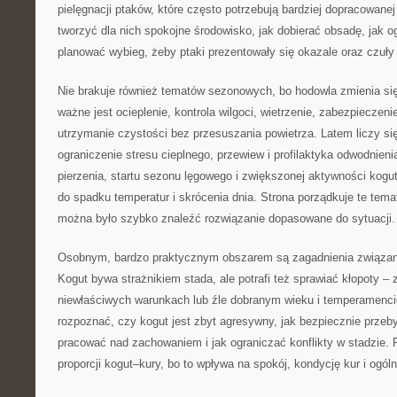
pielęgnacji ptaków, które często potrzebują bardziej dopracowane
tworzyć dla nich spokojne środowisko, jak dobierać obsadę, jak og
planować wybieg, żeby ptaki prezentowały się okazale oraz czuły 
Nie brakuje również tematów sezonowych, bo hodowla zmienia się
ważne jest ocieplenie, kontrola wilgoci, wietrzenie, zabezpiecze
utrzymanie czystości bez przesuszania powietrza. Latem liczy si
ograniczenie stresu cieplnego, przewiew i profilaktyka odwodnieni
pierzenia, startu sezonu lęgowego i zwiększonej aktywności kogut
do spadku temperatur i skrócenia dnia. Strona porządkuje te tem
można było szybko znaleźć rozwiązanie dopasowane do sytuacji.
Osobnym, bardzo praktycznym obszarem są zagadnienia związa
Kogut bywa strażnikiem stada, ale potrafi też sprawiać kłopoty –
niewłaściwych warunkach lub źle dobranym wieku i temperamenci
rozpoznać, czy kogut jest zbyt agresywny, jak bezpiecznie przeby
pracować nad zachowaniem i jak ograniczać konflikty w stadzie.
proporcji kogut–kury, bo to wpływa na spokój, kondycję kur i ogól