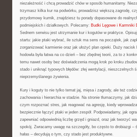
niezależność i chcą prowadzić chów w sposób humanitarny. Nieza
trzymasz kilka kur na podwórku, prowadzisz większą zagrodę, czy
przydomowy kurnik, znajdziesz tu porady dopasowane do realnyc
podmiejskich i działkowych. Polecamy:
Budki Lęgowe i Karmniki 
Sednem serwisu jest utrzymanie kur i kogutów w praktyce. Opisuj
startu: jakie ptaki wybrać, ile sztuk ma sens na początek, jak za
zorganizować karmienie oraz jak ułożyć plan opieki. Duży nacisk 
hodowla była łatwa na co dzień – bez zbędnej teorii, za to z konk
temu nawet osoby bez doświadczenia mogą krok po kroku zbudo
stado i uniknąć typowych błędów: złej wentylacji, nieszczelnych ś
nieprzemyślanego żywienia.
Kury i koguty to nie tylko temat jaj, mięsa i zagrody, ale też cod
zachowania i hierarchia w stadzie. Na stronie tłumaczymy, jak dzi
czym rozpoznać stres, jak reagować na agresję, kiedy wprowadza
bezpiecznie łączyć ptaki w jeden zespół. Podpowiadamy, jak ogran
zapewniać odpowiednią liczbę grzęd i gniazd, oraz jak tworzyć war
spokój. Zwracamy uwagę na szczegóły, bo często to drobiazgi – św
hałas – decydują o tym, czy stado jest produktywne.