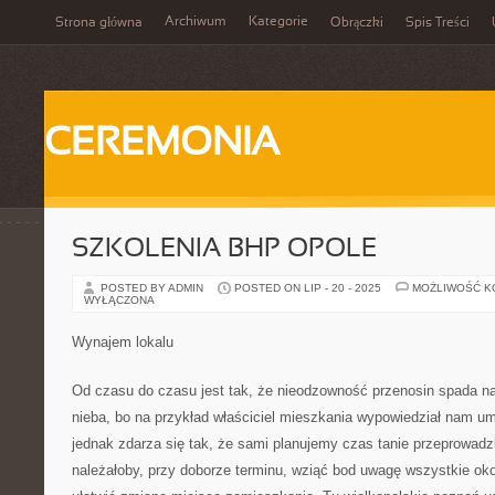
Archiwum
Kategorie
Strona główna
Obrączki
Spis Treści
CEREMONIA
SZKOLENIA BHP OPOLE
POSTED BY ADMIN
POSTED ON LIP - 20 - 2025
MOŻLIWOŚĆ 
WYŁĄCZONA
Wynajem lokalu
Od czasu do czasu jest tak, że nieodzowność przenosin spada na
nieba, bo na przykład właściciel mieszkania wypowiedział nam 
jednak zdarza się tak, że sami planujemy czas tanie przeprowad
należałoby, przy doborze terminu, wziąć bod uwagę wszystkie ok