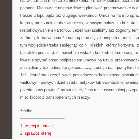
ułatwić zmianę miejsca zamieszkania. Tu wielkopolskie poznań u
pomogą. Mianowicie najprawidłowiej planować przeprowadzkę w c
trakcie urlopu bądź też długiego weekendu. Umożliwi nam to spr
kartony oraz zaaklimatyzowanie się w nowym położeniu bez stres
rozpakowywaniem kartonów. Jeżeli wskazaliśmy już dogodny termi
za firmą, która wspomoże nam uporać się z transportem mebli i
tym względzie trzeba zasięgnąć opinii bliskich, którzy korzystali 
takich korporacji. Jeśli nawet nie wskażą konkretnej korporacji, to
kwestie spytać przed podpisaniem umowy na usługi przeprowadz
znaleźliśmy też jednostkę gospodarczą, zostaje nam już tylko dł
Jeśli jesteśmy szczęśliwymi posiadaczami kolosalnego akwarium
wielkowymiarowych dzieł sztuki, antyków lub ewentualnie równie
przedmiotów powinniśmy wiedzieć, że w razie ewentualnej przepr
mieć kłopot z transportem tych rzeczy.
źródło:
———————————
1.
więcej informacji
2.
sprawdź ofertę