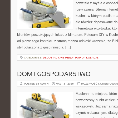
powstało z myślą o osobac
rozwiązania. Strona interne
kuchni, w którym posiłki ma
ale również dopasowane do
internetowa wizytówka, któ
klientów, poszukujących lokalu z klimatem. Polecam DIY w Kuchn
od pierwszego kontaktu z stroną można odnieść wrażenie, że Bibi
styl połączoną z gościnnością. […]
CATEGORIES:
DEGUSTACYJNE MENU I POP-UP KOLACJE
DOM I GOSPODARSTWO
POSTED BY ADMIN
MAJ - 3 - 2026
MOŻLIWOŚĆ KOMENTOWAN
Madlennn to miejsce, które
nowoczesny punkt w sieci 
wskazówek. Już sama nazwa
czymś niebanalnym, dlateg