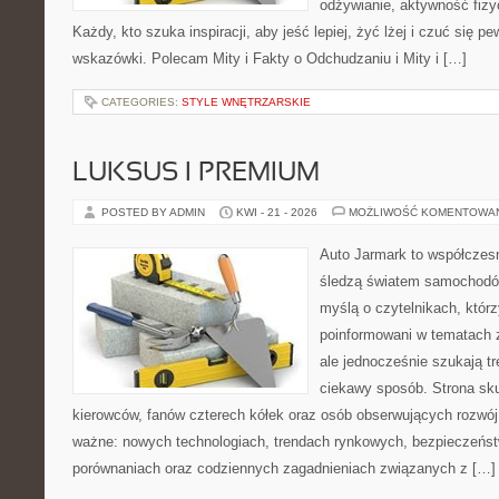
odżywianie, aktywność fizy
Każdy, kto szuka inspiracji, aby jeść lepiej, żyć lżej i czuć się p
wskazówki. Polecam Mity i Fakty o Odchudzaniu i Mity i […]
CATEGORIES:
STYLE WNĘTRZARSKIE
LUKSUS I PREMIUM
POSTED BY ADMIN
KWI - 21 - 2026
MOŻLIWOŚĆ KOMENTOWA
Auto Jarmark to współczesn
śledzą światem samochodów
myślą o czytelnikach, któr
poinformowani w tematach 
ale jednocześnie szukają tr
ciekawy sposób. Strona sku
kierowców, fanów czterech kółek oraz osób obserwujących rozwój
ważne: nowych technologiach, trendach rynkowych, bezpieczeństwi
porównaniach oraz codziennych zagadnieniach związanych z […]