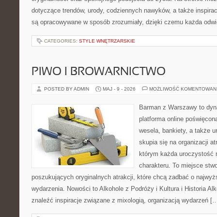
dotyczące trendów, urody, codziennych nawyków, a także inspiracj
są opracowywane w sposób zrozumiały, dzięki czemu każda odwi
CATEGORIES:
STYLE WNĘTRZARSKIE
PIWO I BROWARNICTWO
POSTED BY ADMIN
MAJ - 9 - 2026
MOŻLIWOŚĆ KOMENTOWAN
Barman z Warszawy to dyna
platforma online poświęcona
wesela, bankiety, a także u
skupia się na organizacji at
którym każda uroczystość 
charakteru. To miejsce stw
poszukujących oryginalnych atrakcji, które chcą zadbać o najw
wydarzenia. Nowości to Alkohole z Podróży i Kultura i Historia Al
znaleźć inspiracje związane z mixologią, organizacją wydarzeń [