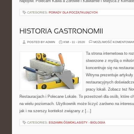
napojów. Polecam Kawa a Zdrowie i Kawiarnie i Miejsca z Klimat
CATEGORIES:
PORADY DLA POCZĄTKUJĄCYCH
HISTORIA GASTRONOMII
POSTED BY ADMIN
KWI - 11 - 2026
MOŻLIWOŚĆ KOMENTOWA
Ta strona internetowa to r
stworzone z myślą o miłośni
koncentruje się na restaura
Witryna prezentuje artykuły
restauracyjnych doświadcze
pracy lokali. Zobacz też No
Restauracjach i Polecane Lokale. To przestrzeń dla osób, które 
na wielu poziomach. Użytkownik może liczyć zarówno na interesuj
jak i na szerszy kontekst związany z […]
CATEGORIES:
EGZAMIN ÓSMOKLASISTY - BIOLOGIA