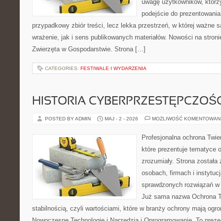
uwagę użytkowników, którzy
podejście do prezentowania 
przypadkowy zbiór treści, lecz lekka przestrzeń, w której ważne 
wrażenie, jak i sens publikowanych materiałów. Nowości na stronie
Zwierzęta w Gospodarstwie. Strona […]
CATEGORIES:
FESTIWALE I WYDARZENIA
HISTORIA CYBERPRZESTĘPCZOŚC
POSTED BY ADMIN
MAJ - 2 - 2026
MOŻLIWOŚĆ KOMENTOWAN
Profesjonalna ochrona Twier
które prezentuje tematyce 
zrozumiały. Strona została
osobach, firmach i instytuc
sprawdzonych rozwiązań w 
Już sama nazwa Ochrona Tw
stabilnością, czyli wartościami, które w branży ochrony mają og
Nowoczesne Technologie i Narzędzia i Oprogramowanie. To prezen