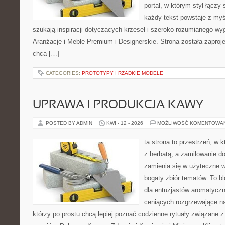
portal, w którym styl łączy 
każdy tekst powstaje z myś
szukają inspiracji dotyczących krzeseł i szeroko rozumianego wyg
Aranżacje i Meble Premium i Designerskie. Strona została zaproj
chcą […]
CATEGORIES:
PROTOTYPY I RZADKIE MODELE
UPRAWA I PRODUKCJA KAWY
POSTED BY ADMIN
KWI - 12 - 2026
MOŻLIWOŚĆ KOMENTOWA
ta strona to przestrzeń, w 
z herbatą, a zamiłowanie 
zamienia się w użyteczne w
bogaty zbiór tematów. To bl
dla entuzjastów aromatycz
ceniących rozgrzewające na
którzy po prostu chcą lepiej poznać codzienne rytuały związane 