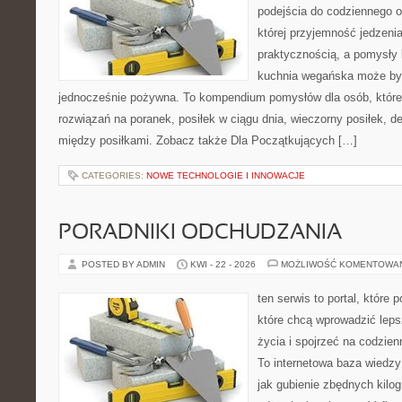
podejścia do codziennego o
której przyjemność jedzenia
praktycznością, a pomysły 
kuchnia wegańska może być 
jednocześnie pożywna. To kompendium pomysłów dla osób, które
rozwiązań na poranek, posiłek w ciągu dnia, wieczorny posiłek, 
między posiłkami. Zobacz także Dla Początkujących […]
CATEGORIES:
NOWE TECHNOLOGIE I INNOWACJE
PORADNIKI ODCHUDZANIA
POSTED BY ADMIN
KWI - 22 - 2026
MOŻLIWOŚĆ KOMENTOWA
ten serwis to portal, które
które chcą wprowadzić leps
życia i spojrzeć na codzie
To internetowa baza wiedz
jak gubienie zbędnych kil