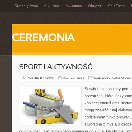
Archiwum
Kategorie
Strona główna
Obrączki
Spis Treści
CEREMONIA
SPORT I AKTYWNOŚĆ
POSTED BY ADMIN
MAJ - 10 - 2026
MOŻLIWOŚĆ KOMENTOWA
Serwis funkcjonujący pod 
przestrzeń, które łączy zam
kobiecej energii oraz użytec
mogą znaleźć tutaj ciekawe 
codziennym funkcjonowaniu.
stworzona z myślą o osobac
oryginalności oraz spokojnego podejścia do życia. Na stronie moż