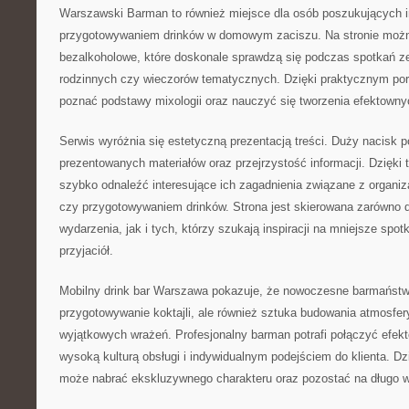
Warszawski Barman to również miejsce dla osób poszukujących i
przygotowywaniem drinków w domowym zaciszu. Na stronie można
bezalkoholowe, które doskonale sprawdzą się podczas spotkań z
rodzinnych czy wieczorów tematycznych. Dzięki praktycznym p
poznać podstawy mixologii oraz nauczyć się tworzenia efektow
Serwis wyróżnia się estetyczną prezentacją treści. Duży nacisk 
prezentowanych materiałów oraz przejrzystość informacji. Dzięk
szybko odnaleźć interesujące ich zagadnienia związane z organiz
czy przygotowywaniem drinków. Strona jest skierowana zarówno 
wydarzenia, jak i tych, którzy szukają inspiracji na mniejsze spot
przyjaciół.
Mobilny drink bar Warszawa pokazuje, że nowoczesne barmaństwo
przygotowywanie koktajli, ale również sztuka budowania atmosfer
wyjątkowych wrażeń. Profesjonalny barman potrafi połączyć efek
wysoką kulturą obsługi i indywidualnym podejściem do klienta. D
może nabrać ekskluzywnego charakteru oraz pozostać na długo w