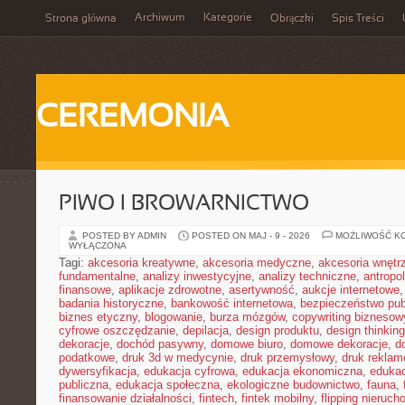
Archiwum
Kategorie
Strona główna
Obrączki
Spis Treści
CEREMONIA
PIWO I BROWARNICTWO
POSTED BY ADMIN
POSTED ON MAJ - 9 - 2026
MOŻLIWOŚĆ K
WYŁĄCZONA
Tagi:
akcesoria kreatywne
,
akcesoria medyczne
,
akcesoria wnętr
fundamentalne
,
analizy inwestycyjne
,
analizy techniczne
,
antropo
finansowe
,
aplikacje zdrowotne
,
asertywność
,
aukcje internetowe
badania historyczne
,
bankowość internetowa
,
bezpieczeństwo pub
biznes etyczny
,
blogowanie
,
burza mózgów
,
copywriting biznesow
cyfrowe oszczędzanie
,
depilacja
,
design produktu
,
design thinking
dekoracje
,
dochód pasywny
,
domowe biuro
,
domowe dekoracje
,
d
podatkowe
,
druk 3d w medycynie
,
druk przemysłowy
,
druk rekla
dywersyfikacja
,
edukacja cyfrowa
,
edukacja ekonomiczna
,
edukac
publiczna
,
edukacja społeczna
,
ekologiczne budownictwo
,
fauna
,
finansowanie działalności
,
fintech
,
fintek mobilny
,
flipping nieruc