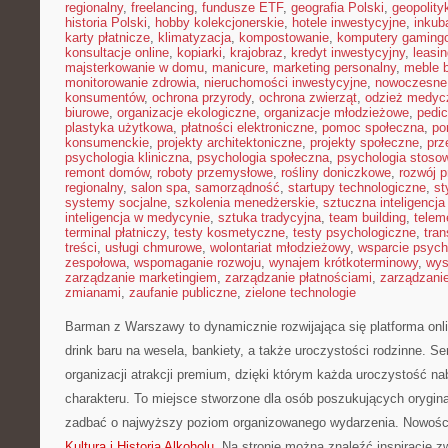
regionalny
,
freelancing
,
fundusze ETF
,
geografia Polski
,
geopolity
historia Polski
,
hobby kolekcjonerskie
,
hotele inwestycyjne
,
inkub
karty płatnicze
,
klimatyzacja
,
kompostowanie
,
komputery gaming
konsultacje online
,
kopiarki
,
krajobraz
,
kredyt inwestycyjny
,
leasi
majsterkowanie w domu
,
manicure
,
marketing personalny
,
meble 
monitorowanie zdrowia
,
nieruchomości inwestycyjne
,
nowoczesne
konsumentów
,
ochrona przyrody
,
ochrona zwierząt
,
odzież medyc
biurowe
,
organizacje ekologiczne
,
organizacje młodzieżowe
,
pedic
plastyka użytkowa
,
płatności elektroniczne
,
pomoc społeczna
,
po
konsumenckie
,
projekty architektoniczne
,
projekty społeczne
,
prz
psychologia kliniczna
,
psychologia społeczna
,
psychologia stoso
remont domów
,
roboty przemysłowe
,
rośliny doniczkowe
,
rozwój 
regionalny
,
salon spa
,
samorządność
,
startupy technologiczne
,
st
systemy socjalne
,
szkolenia menedżerskie
,
sztuczna inteligencja
inteligencja w medycynie
,
sztuka tradycyjna
,
team building
,
telem
terminal płatniczy
,
testy kosmetyczne
,
testy psychologiczne
,
tran
treści
,
usługi chmurowe
,
wolontariat młodzieżowy
,
wsparcie psych
zespołowa
,
wspomaganie rozwoju
,
wynajem krótkoterminowy
,
wys
zarządzanie marketingiem
,
zarządzanie płatnościami
,
zarządzani
zmianami
,
zaufanie publiczne
,
zielone technologie
Barman z Warszawy to dynamicznie rozwijająca się platforma onl
drink baru na wesela, bankiety, a także uroczystości rodzinne. Se
organizacji atrakcji premium, dzięki którym każda uroczystość n
charakteru. To miejsce stworzone dla osób poszukujących oryginal
zadbać o najwyższy poziom organizowanego wydarzenia. Nowości 
Kultura i Historia Alkoholu
. Na stronie można znaleźć inspiracje z