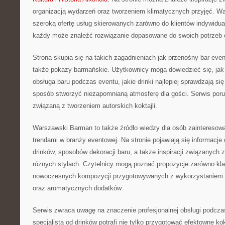
organizacją wydarzeń oraz tworzeniem klimatycznych przyjęć. W
szeroką ofertę usług skierowanych zarówno do klientów indywidual
każdy może znaleźć rozwiązanie dopasowane do swoich potrzeb o
Strona skupia się na takich zagadnieniach jak przenośny bar eve
także pokazy barmańskie. Użytkownicy mogą dowiedzieć się, jak
obsługa baru podczas eventu, jakie drinki najlepiej sprawdzają si
sposób stworzyć niezapomnianą atmosferę dla gości. Serwis por
związaną z tworzeniem autorskich koktajli.
Warszawski Barman to także źródło wiedzy dla osób zaintereso
trendami w branży eventowej. Na stronie pojawiają się informacj
drinków, sposobów dekoracji baru, a także inspiracji związanych 
różnych stylach. Czytelnicy mogą poznać propozycje zarówno klas
nowoczesnych kompozycji przygotowywanych z wykorzystaniem
oraz aromatycznych dodatków.
Serwis zwraca uwagę na znaczenie profesjonalnej obsługi podcza
specjalista od drinków potrafi nie tylko przygotować efektowne kok