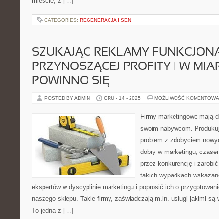
mieście, z […]
CATEGORIES:
REGENERACJA I SEN
SZUKAJĄC REKLAMY FUNKCJONA
PRZYNOSZĄCEJ PROFITY I W MIAR
POWINNO SIĘ
POSTED BY ADMIN
GRU - 14 - 2025
MOŻLIWOŚĆ KOMENTOWA
Firmy marketingowe mają d
swoim nabywcom. Produku
problem z zdobyciem nowych
dobry w marketingu, czasem 
przez konkurencję i zarobić
takich wypadkach wskazane 
ekspertów w dyscyplinie marketingu i poprosić ich o przygotowani
naszego sklepu. Takie firmy, zaświadczają m.in. usługi jakimi są
To jedna z […]