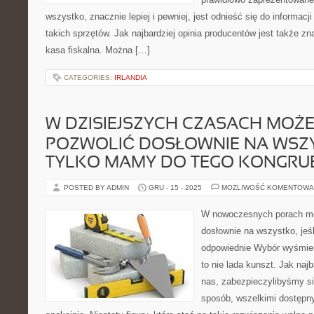
wszystko, znacznie lepiej i pewniej, jest odnieść się do informacji
takich sprzętów. Jak najbardziej opinia producentów jest także 
kasa fiskalna. Można […]
CATEGORIES:
IRLANDIA
W DZISIEJSZYCH CZASACH MOŻE
POZWOLIĆ DOSŁOWNIE NA WSZYS
TYLKO MAMY DO TEGO KONGRU
POSTED BY ADMIN
GRU - 15 - 2025
MOŻLIWOŚĆ KOMENTOWA
W nowoczesnych porach mo
dosłownie na wszystko, jeś
odpowiednie Wybór wyśmien
to nie lada kunszt. Jak najb
nas, zabezpieczylibyśmy s
sposób, wszelkimi dostępny