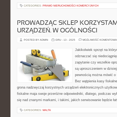
CATEGORIES:
PRAWO NIERUCHOMOŚCI KOMERCYJNYCH
PROWADZĄC SKLEP KORZYSTAM
URZĄDZEŃ. W OGÓLNOŚCI
POSTED BY ADMIN
GRU - 13 - 2025
MOŻLIWOŚĆ KOMENTOWA
Jakikolwiek sprzęt na któ
odznaczać się niedociągnię
zapytanie czy wszelkie opr
są uproszczeniem w dzisie
pewnością można mówić o u
Bez wątpienia kasy fiskalne
grona nadzwyczaj korzystnych urządzeń elektronicznych użytkow
fiskalne maja swoje przeróżne odpowiedniki, dlatego, podczas wy
się nad znanymi markami, i takimi, jakich serwisowanie będzie ła
CATEGORIES:
MALTA