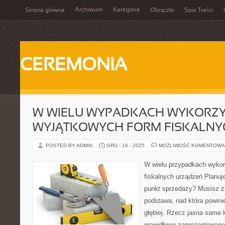
Archiwum
Kategorie
Strona główna
Obrączki
Spis Treści
CEREMONIA
W WIELU WYPADKACH WYKORZY
WYJĄTKOWYCH FORM FISKALNY
POSTED BY ADMIN
GRU - 16 - 2025
MOŻLIWOŚĆ KOMENTOWA
W wielu przypadkach wykor
fiskalnych urządzeń Planuj
punkt sprzedaży? Musisz zn
podstawa, nad która powin
głębiej. Rzecz jasna same 
prawidłowo zaprezentowane