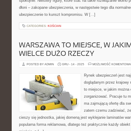
spokojnie. Niestety figury, które stać na takie rozwiązanie wolno 
dłoni – zakopane ubezpieczenia, w następstwie tego dla normalne
ubezpieczenie to kunszt kompromisu. W […]
CATEGORIES:
KOŚCIAN
WARSZAWA TO MIEJSCE, W JAK
WIELCE DUŻO RZECZY
POSTED BY ADMIN
GRU - 14 - 2025
MOŻLIWOŚĆ KOMENTOWA
Rynek ubezpieczeń jest na
doglądanym przez krajowy 
to miejsce, w jakim można
zorganizować. Pracuje tu m
ma zajmującą ofertę dla swo
zatem czemu zadziwiać, że
cieszy się jednostka, jakiej domeną jest wyklejanie laminatów wa
popularna forma reklamowa, dlatego też praktycznie każdy obiekt