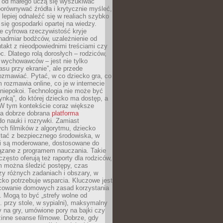
e od małego uczą się wyszukiwać
porównywać źródła i krytycznie myśleć,
lepiej odnaleźć się w realiach szybko
 się gospodarki opartej na wiedzy.
e cyfrowa rzeczywistość kryje
nadmiar bodźców, uzależnienie od
takt z nieodpowiednimi treściami czy
. Dlatego rolą dorosłych – rodziców,
i wychowawców – jest nie tylko
asu przy ekranie”, ale przede
ozmawiać. Pytać, w co dziecko gra, co
m rozmawia online, co je w internecie
 niepokoi. Technologia nie może być
ynką”, do której dziecko ma dostęp, a
 W tym kontekście coraz większe
a dobrze dobrana
platforma
o nauki i rozrywki. Zamiast
ch filmików z algorytmu, dziecko
tać z bezpiecznego środowiska, w
ci są moderowane, dostosowane do
iązane z programem nauczania. Takie
często oferują też raporty dla rodziców,
m można śledzić postępy, czas
y różnych zadaniach i obszary, w
cko potrzebuje wsparcia. Kluczowe jest
cowanie domowych zasad korzystania
i. Mogą to być „strefy wolne od
. przy stole, w sypialni), maksymalny
 na gry, umówione pory na bajki czy
zinne seanse filmowe. Dobrze, gdy