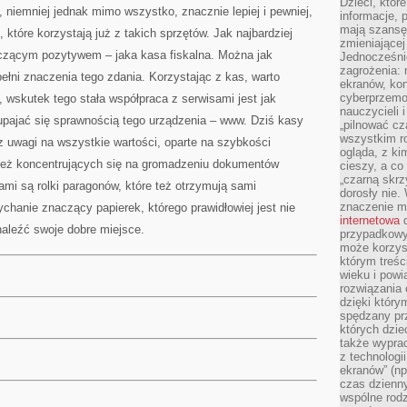
Dzieci, któr
niemniej jednak mimo wszystko, znacznie lepiej i pewniej,
informacje, 
mają szansę 
, które korzystają już z takich sprzętów. Jak najbardziej
zmieniającej
aczącym pozytywem – jaka kasa fiskalna. Można jak
Jednocześni
zagrożenia: 
pełni znaczenia tego zdania. Korzystając z kas, warto
ekranów, kon
cyberprzemoc
wskutek tego stała współpraca z serwisami jest jak
nauczycieli 
upajać się sprawnością tego urządzenia – www. Dziś kasy
„pilnować cz
wszystkim r
 uwagi na wszystkie wartości, oparte na szybkości
ogląda, z ki
też koncentrujących się na gromadzeniu dokumentów
cieszy, a co
„czarną skrz
mi są rolki paragonów, które też otrzymują sami
dorosły nie.
znaczenie m
chanie znaczący papierek, którego prawidłowiej jest nie
internetowa
d
naleźć swoje dobre miejsce.
przypadkowy
może korzys
którym treś
wieku i pow
rozwiązania 
dzięki który
spędzany prz
których dzie
także wypra
z technologi
ekranów” (np
czas dzienny
wspólne rod