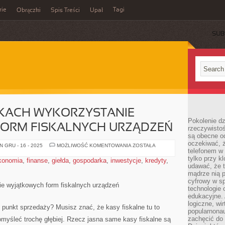
rie
Tagi
Obrączki
Spis Treści
Upał
SUB
KACH WYKORZYSTANIE
Pokolenie dz
ORM FISKALNYCH URZĄDZEŃ
rzeczywistośc
są obecne od
oczekiwać, ż
W
 GRU - 16 - 2025
MOŻLIWOŚĆ KOMENTOWANIA
ZOSTAŁA
telefonem w 
WIELU
WYPADKACH
tylko przy k
konomia
,
finanse
,
giełda
,
gospodarka
,
inwestycje
,
kredyty
,
WYKORZYSTANIE
udawać, że t
WYJĄTKOWYCH
FORM
mądrze nią p
FISKALNYCH
cyfrowy w s
URZĄDZEŃ
e wyjątkowych form fiskalnych urządzeń
technologie 
edukacyjne. 
logiczne, wir
 punkt sprzedaży? Musisz znać, że kasy fiskalne tu to
popularnonau
zachęcić do
myśleć trochę głębiej. Rzecz jasna same kasy fiskalne są