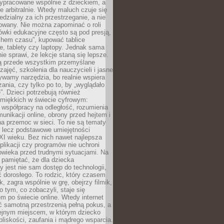
ypracowane wspólnie z dzieckiem, a
e arbitralnie. Wtedy maluch czuje się
dzialny za ich przestrzeganie, a nie
lowany. Nie można zapominać o roli
ówki edukacyjne często są pod presją,
chem czasu”, kupować tablice
e, tablety czy laptopy. Jednak sama
nie sprawi, że lekcje staną się lepsze.
ą przede wszystkim przemyślane
zajęć, szkolenia dla nauczycieli i jasne
ywamy narzędzia, bo realnie wspiera
ania, czy tylko po to, by „wyglądało
. Dzieci potrzebują również
 miękkich w świecie cyfrowym:
 współpracy na odległość, rozumienia
unikacji online, obrony przed hejtem i
a przemoc w sieci. To nie są tematy
, lecz podstawowe umiejętności
XI wieku. Bez nich nawet najlepsza
likacji czy programów nie uchroni
owieka przed trudnymi sytuacjami. Na
 pamiętać, że dla dziecka
y jest nie sam dostęp do technologii,
 dorosłego. To rodzic, który czasem
k, zagra wspólnie w grę, obejrzy filmik,
 tym, co zobaczyli, staje się
m po świecie online. Wtedy internet
ć samotną przestrzenią pełną pokus, a
lejnym miejscem, w którym dziecko
liskości, zaufania i mądrego wsparcia.