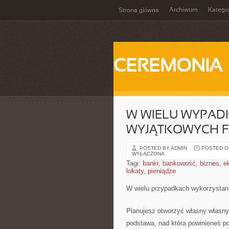
Archiwum
Katego
Strona główna
CEREMONIA
W WIELU WYPAD
WYJĄTKOWYCH F
POSTED BY ADMIN
POSTED ON
WYŁĄCZONA
Tagi:
banki
,
bankowość
,
biznes
,
e
lokaty
,
pieniądze
W wielu przypadkach wykorzystani
Planujesz otworzyć własny własny
podstawa, nad która powinieneś po