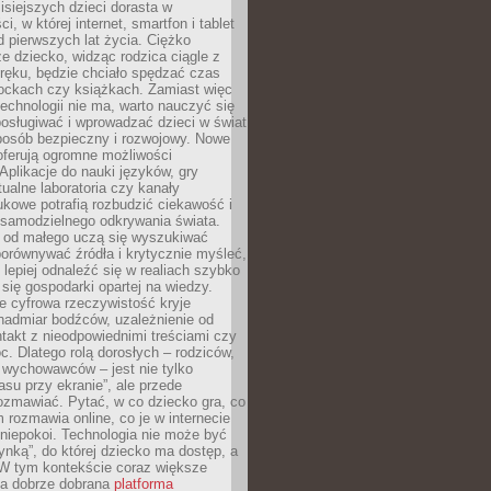
isiejszych dzieci dorasta w
i, w której internet, smartfon i tablet
 pierwszych lat życia. Ciężko
e dziecko, widząc rodzica ciągle z
ręku, będzie chciało spędzać czas
lockach czy książkach. Zamiast więc
echnologii nie ma, warto nauczyć się
osługiwać i wprowadzać dzieci w świat
posób bezpieczny i rozwojowy. Nowe
oferują ogromne możliwości
Aplikacje do nauki języków, gry
tualne laboratoria czy kanały
kowe potrafią rozbudzić ciekawość i
 samodzielnego odkrywania świata.
e od małego uczą się wyszukiwać
porównywać źródła i krytycznie myśleć,
lepiej odnaleźć się w realiach szybko
 się gospodarki opartej na wiedzy.
e cyfrowa rzeczywistość kryje
nadmiar bodźców, uzależnienie od
takt z nieodpowiednimi treściami czy
. Dlatego rolą dorosłych – rodziców,
i wychowawców – jest nie tylko
asu przy ekranie”, ale przede
ozmawiać. Pytać, w co dziecko gra, co
m rozmawia online, co je w internecie
 niepokoi. Technologia nie może być
ynką”, do której dziecko ma dostęp, a
 W tym kontekście coraz większe
a dobrze dobrana
platforma