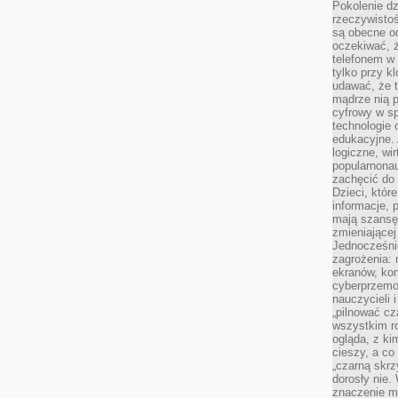
Pokolenie dz
rzeczywistośc
są obecne od
oczekiwać, ż
telefonem w 
tylko przy k
udawać, że t
mądrze nią p
cyfrowy w s
technologie 
edukacyjne. 
logiczne, wir
popularnonau
zachęcić do
Dzieci, któr
informacje, 
mają szansę 
zmieniającej
Jednocześni
zagrożenia: 
ekranów, kon
cyberprzemoc
nauczycieli 
„pilnować cz
wszystkim r
ogląda, z ki
cieszy, a co
„czarną skrz
dorosły nie.
znaczenie m