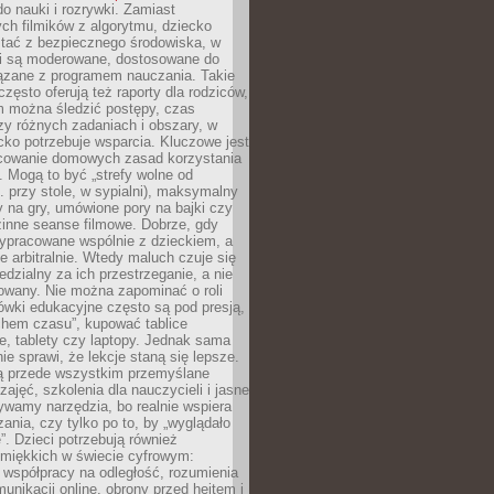
o nauki i rozrywki. Zamiast
ch filmików z algorytmu, dziecko
tać z bezpiecznego środowiska, w
ci są moderowane, dostosowane do
iązane z programem nauczania. Takie
często oferują też raporty dla rodziców,
m można śledzić postępy, czas
y różnych zadaniach i obszary, w
cko potrzebuje wsparcia. Kluczowe jest
cowanie domowych zasad korzystania
i. Mogą to być „strefy wolne od
. przy stole, w sypialni), maksymalny
 na gry, umówione pory na bajki czy
zinne seanse filmowe. Dobrze, gdy
ypracowane wspólnie z dzieckiem, a
e arbitralnie. Wtedy maluch czuje się
dzialny za ich przestrzeganie, a nie
lowany. Nie można zapominać o roli
ówki edukacyjne często są pod presją,
chem czasu”, kupować tablice
e, tablety czy laptopy. Jednak sama
nie sprawi, że lekcje staną się lepsze.
ą przede wszystkim przemyślane
zajęć, szkolenia dla nauczycieli i jasne
ywamy narzędzia, bo realnie wspiera
ania, czy tylko po to, by „wyglądało
. Dzieci potrzebują również
 miękkich w świecie cyfrowym:
 współpracy na odległość, rozumienia
unikacji online, obrony przed hejtem i