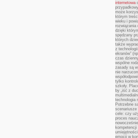
internetowa
d
przypadkowy
może korzys
którym treś
wieku i pow
rozwiązania 
dzięki który
spędzany prz
których dzie
także wypra
z technologi
ekranów” (np
czas dzienny
wspólne rod
zasady są w
nie narzucon
współodpowie
tylko kontro
szkoły. Plac
by „iść z du
multimedialn
technologia 
Potrzebne s
scenariusze 
cele: czy uż
proces naucz
nowocześnie”
kompetencji
umiejętności
emocji w kom