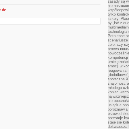
zasady są w
nie narzucon
t.de
współodpowie
tylko kontro
szkoły. Plac
by „iść z du
multimedialn
technologia 
Potrzebne s
scenariusze 
cele: czy uż
proces naucz
nowocześnie”
kompetencji
umiejętności
emocji w kom
reagowania n
„dodatkowe”
społeczne X
znajomość ap
młodego czł
koniec warto
najważniejsz
ale obecność
usiądzie obo
porozmawia o
przewodnikie
przestaje by
staje się ko
doświadcza b