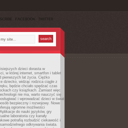
SCRIBE
FACEBOOK
TWITTER
isiejszych dzieci dorasta w
i, w której internet, smartfon i tablet
 pierwszych lat życia. Ciężko
e dziecko, widząc rodzica ciągle z
ręku, będzie chciało spędzać czas
lockach czy książkach. Zamiast więc
echnologii nie ma, warto nauczyć się
osługiwać i wprowadzać dzieci w świat
posób bezpieczny i rozwojowy. Nowe
oferują ogromne możliwości
Aplikacje do nauki języków, gry
tualne laboratoria czy kanały
kowe potrafią rozbudzić ciekawość i
 samodzielnego odkrywania świata.