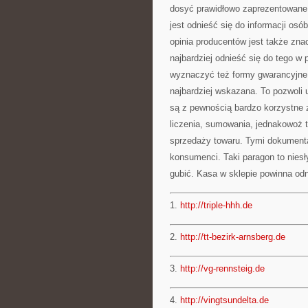
dosyć prawidłowo zaprezentowane, 
jest odnieść się do informacji osób
opinia producentów jest także zn
najbardziej odnieść się do tego w 
wyznaczyć też formy gwarancyjne, 
najbardziej wskazana. To pozwoli 
są z pewnością bardzo korzystne z
liczenia, sumowania, jednakowoż 
sprzedaży towaru. Tymi dokumenta
konsumenci. Taki paragon to niesły
gubić. Kasa w sklepie powinna od
1.
http://triple-hhh.de
2.
http://tt-bezirk-arnsberg.de
3.
http://vg-rennsteig.de
4.
http://vingtsundelta.de