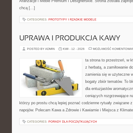
Aranżacje i Meble Premium i Designerskie. Strona została zaproj
chcą […]
CATEGORIES:
PROTOTYPY I RZADKIE MODELE
UPRAWA I PRODUKCJA KAWY
POSTED BY ADMIN
KWI - 12 - 2026
MOŻLIWOŚĆ KOMENTOWA
ta strona to przestrzeń, w 
z herbatą, a zamiłowanie 
zamienia się w użyteczne w
bogaty zbiór tematów. To bl
dla entuzjastów aromatycz
ceniących rozgrzewające na
którzy po prostu chcą lepiej poznać codzienne rytuały związane 
napojów. Polecam Kawa a Zdrowie i Kawiarnie i Miejsca z Klimat
CATEGORIES:
PORADY DLA POCZĄTKUJĄCYCH