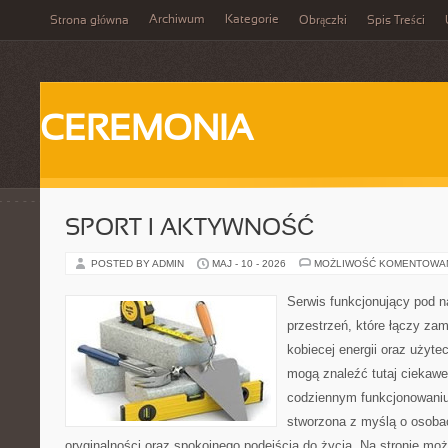
Archiwum
Kategorie
Strona główna
Obrączki
Spis Treści
CEREMONIA
SPORT I AKTYWNOŚĆ
POSTED BY ADMIN
MAJ - 10 - 2026
MOŻLIWOŚĆ KOMENTOWA
Serwis funkcjonujący pod 
przestrzeń, które łączy zam
kobiecej energii oraz użytec
mogą znaleźć tutaj ciekawe 
codziennym funkcjonowaniu.
stworzona z myślą o osobac
oryginalności oraz spokojnego podejścia do życia. Na stronie moż