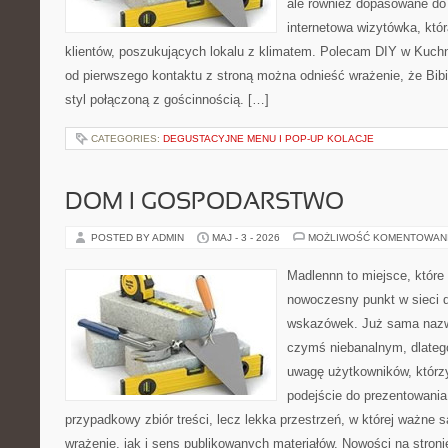
ale również dopasowane do
internetowa wizytówka, któ
klientów, poszukujących lokalu z klimatem. Polecam DIY w Kuchn
od pierwszego kontaktu z stroną można odnieść wrażenie, że Bibi
styl połączoną z gościnnością. […]
CATEGORIES:
DEGUSTACYJNE MENU I POP-UP KOLACJE
DOM I GOSPODARSTWO
POSTED BY ADMIN
MAJ - 3 - 2026
MOŻLIWOŚĆ KOMENTOWAN
Madlennn to miejsce, które
nowoczesny punkt w sieci 
wskazówek. Już sama nazwa
czymś niebanalnym, dlateg
uwagę użytkowników, którzy
podejście do prezentowania 
przypadkowy zbiór treści, lecz lekka przestrzeń, w której ważne 
wrażenie, jak i sens publikowanych materiałów. Nowości na stronie