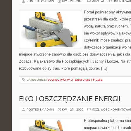
POSTED BY ADMIN
KWI - 28 - 2026
MOŻLIWOŚĆ KOMENTOWA
Portal poświęcony aktywne
przestrzeń dla osób, które 
wodą, naturą oraz ruchem. 
się wokół spływów kajakow
czytelnik może znaleźć pr
dotyczące organizacji woln
miejsce stworzone zarówno dla osób bez doświadczenia, jak i dl
Zobacz: Kajakarstwo dla Początkujących i Jachty i Łodzie. Na st
rozbudowane opisy tras, które pomagają dobrać […]
CATEGORIES:
ŁOWIECTWO W LITERATURZE I FILMIE
EKO I OSZCZĘDZANIE ENERGII
POSTED BY ADMIN
KWI - 27 - 2026
MOŻLIWOŚĆ KOMENTOWA
Profesjonalna platforma si
miejsce stworzone dla osób