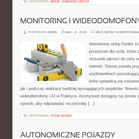
CATEGORIES:
MISJE I EWANGELIZACJA
MONITORING I WIDEODOMOFON
POSTED BY ADMIN
MAJ - 8 - 2026
MOŻLIWOŚĆ KOMENTOWAN
internetowy sklep Feniks to
przestrzeń dla osób, które 
stosunek jakości do ceny o
internet. Strona została pr
użytkownikach poszukujący
które sprawdzą się zarówno
jak i podczas realizacji bardziej wymagających projektów. Nowości
wideodomofony i AI w Praktyce. Asortyment dostępny na stronie 
sposób, aby odpowiadać na potrzeby […]
CATEGORIES:
ŻYCIE NA WSI
AUTONOMICZNE POJAZDY