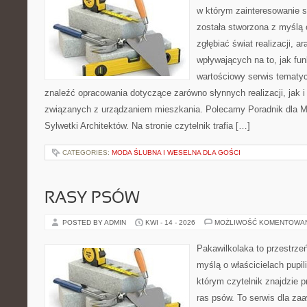
w którym zainteresowanie s
została stworzona z myślą 
zgłębiać świat realizacji, a
wpływających na to, jak fu
wartościowy serwis tematy
znaleźć opracowania dotyczące zarówno słynnych realizacji, jak
związanych z urządzaniem mieszkania. Polecamy Poradnik dla Mił
Sylwetki Architektów. Na stronie czytelnik trafia […]
CATEGORIES:
MODA ŚLUBNA I WESELNA DLA GOŚCI
RASY PSÓW
POSTED BY ADMIN
KWI - 14 - 2026
MOŻLIWOŚĆ KOMENTOWA
Pakawilkolaka to przestrzeń
myślą o właścicielach pupi
którym czytelnik znajdzie 
ras psów. To serwis dla z