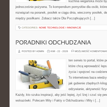
kuchnia wegańska może być 
jednocześnie pożywna. To kompendium pomysłów dla osób, które
rozwiązań na poranek, posiłek w ciągu dnia, wieczorny posiłek, 
między posiłkami. Zobacz także Dla Początkujących […]
CATEGORIES:
NOWE TECHNOLOGIE I INNOWACJE
PORADNIKI ODCHUDZANIA
POSTED BY ADMIN
KWI - 22 - 2026
MOŻLIWOŚĆ KOMENTOWA
ten serwis to portal, które
które chcą wprowadzić leps
życia i spojrzeć na codzie
To internetowa baza wiedz
jak gubienie zbędnych kil
odżywianie, aktywność fizy
Każdy, kto szuka inspiracji, aby jeść lepiej, żyć lżej i czuć się p
wskazówki. Polecam Mity i Fakty o Odchudzaniu i Mity i […]