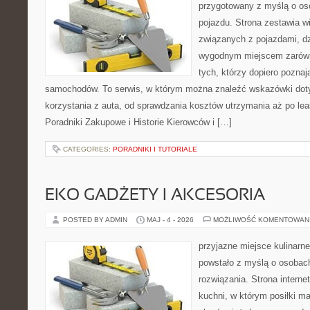
przygotowany z myślą o oso
pojazdu. Strona zestawia w
związanych z pojazdami, d
wygodnym miejscem zarówno
tych, którzy dopiero pozna
samochodów. To serwis, w którym można znaleźć wskazówki dot
korzystania z auta, od sprawdzania kosztów utrzymania aż po lea
Poradniki Zakupowe i Historie Kierowców i […]
CATEGORIES:
PORADNIKI I TUTORIALE
EKO GADŻETY I AKCESORIA
POSTED BY ADMIN
MAJ - 4 - 2026
MOŻLIWOŚĆ KOMENTOWAN
przyjazne miejsce kulinarne
powstało z myślą o osobac
rozwiązania. Strona interne
kuchni, w którym posiłki ma