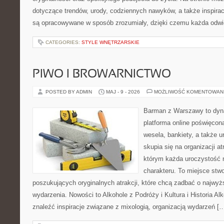
dotyczące trendów, urody, codziennych nawyków, a także inspiracj
są opracowywane w sposób zrozumiały, dzięki czemu każda odwi
CATEGORIES:
STYLE WNĘTRZARSKIE
PIWO I BROWARNICTWO
POSTED BY ADMIN
MAJ - 9 - 2026
MOŻLIWOŚĆ KOMENTOWAN
Barman z Warszawy to dyna
platforma online poświęcona
wesela, bankiety, a także u
skupia się na organizacji at
którym każda uroczystość 
charakteru. To miejsce stw
poszukujących oryginalnych atrakcji, które chcą zadbać o najw
wydarzenia. Nowości to Alkohole z Podróży i Kultura i Historia Al
znaleźć inspiracje związane z mixologią, organizacją wydarzeń [