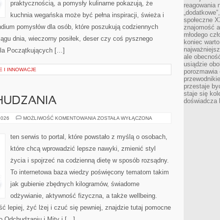
praktycznością, a pomysły kulinarne pokazują, że
reagowania n
„dodatkowe”
kuchnia wegańska może być pełna inspiracji, świeża i
społeczne X
dium pomysłów dla osób, które poszukują codziennych
znajomość ap
młodego czł
iągu dnia, wieczorny posiłek, deser czy coś pysznego
koniec warto
najważniejsz
Dla Początkujących […]
ale obecność
usiądzie obo
 I INNOWACJE
porozmawia o
przewodnikie
przestaje by
staje się ko
HUDZANIA
doświadcza b
PORADNIKI
2026
MOŻLIWOŚĆ KOMENTOWANIA
ZOSTAŁA WYŁĄCZONA
ODCHUDZANIA
ten serwis to portal, które powstało z myślą o osobach,
które chcą wprowadzić lepsze nawyki, zmienić styl
życia i spojrzeć na codzienną dietę w sposób rozsądny.
To internetowa baza wiedzy poświęcony tematom takim
jak gubienie zbędnych kilogramów, świadome
odżywianie, aktywność fizyczna, a także wellbeing.
ść lepiej, żyć lżej i czuć się pewniej, znajdzie tutaj pomocne
o Odchudzaniu i Mity i […]