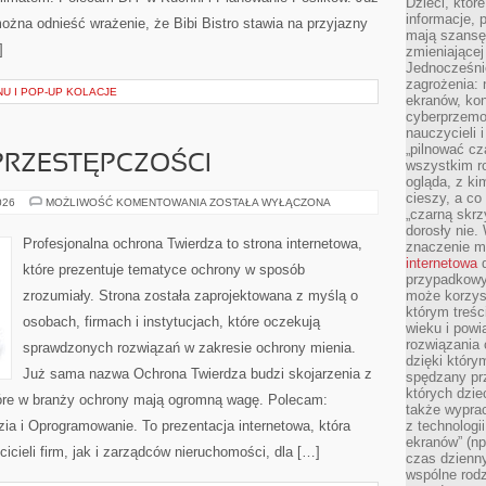
Dzieci, któr
informacje, 
ożna odnieść wrażenie, że Bibi Bistro stawia na przyjazny
mają szansę 
]
zmieniającej
Jednocześni
zagrożenia: 
U I POP-UP KOLACJE
ekranów, kon
cyberprzemoc
nauczycieli 
„pilnować cz
PRZESTĘPCZOŚCI
wszystkim r
ogląda, z ki
cieszy, a co
HISTORIA
026
MOŻLIWOŚĆ KOMENTOWANIA
ZOSTAŁA WYŁĄCZONA
„czarną skrz
CYBERPRZESTĘPCZOŚCI
dorosły nie.
Profesjonalna ochrona Twierdza to strona internetowa,
znaczenie m
internetowa
d
które prezentuje tematyce ochrony w sposób
przypadkowy
zrozumiały. Strona została zaprojektowana z myślą o
może korzys
którym treś
osobach, firmach i instytucjach, które oczekują
wieku i pow
rozwiązania 
sprawdzonych rozwiązań w zakresie ochrony mienia.
dzięki który
Już sama nazwa Ochrona Twierdza budzi skojarzenia z
spędzany prz
których dzie
które w branży ochrony mają ogromną wagę. Polecam:
także wypra
ia i Oprogramowanie. To prezentacja internetowa, która
z technologi
ekranów” (np
cieli firm, jak i zarządców nieruchomości, dla […]
czas dzienny
wspólne rod