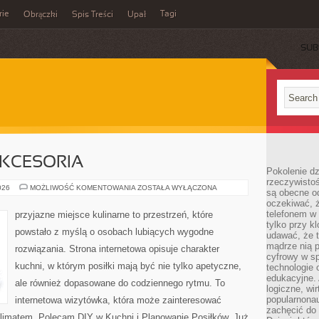
rie
Tagi
Obrączki
Spis Treści
Upał
SUB
AKCESORIA
Pokolenie dz
rzeczywistośc
EKO
026
MOŻLIWOŚĆ KOMENTOWANIA
ZOSTAŁA WYŁĄCZONA
są obecne od
GADŻETY
oczekiwać, ż
I
AKCESORIA
telefonem w 
przyjazne miejsce kulinarne to przestrzeń, które
tylko przy k
powstało z myślą o osobach lubiących wygodne
udawać, że t
mądrze nią p
rozwiązania. Strona internetowa opisuje charakter
cyfrowy w s
kuchni, w którym posiłki mają być nie tylko apetyczne,
technologie 
edukacyjne. 
ale również dopasowane do codziennego rytmu. To
logiczne, wir
popularnonau
internetowa wizytówka, która może zainteresować
zachęcić do
 klimatem. Polecam DIY w Kuchni i Planowanie Posiłków. Już