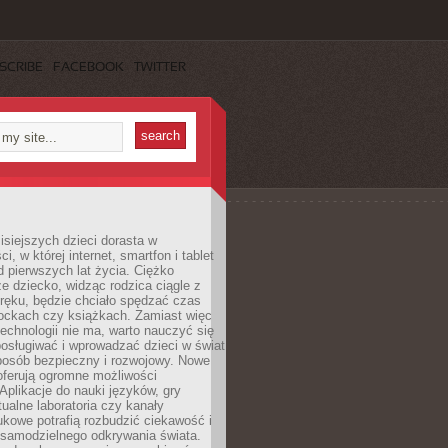
SCRIBE
FACEBOOK
TWITTER
isiejszych dzieci dorasta w
i, w której internet, smartfon i tablet
 pierwszych lat życia. Ciężko
e dziecko, widząc rodzica ciągle z
ręku, będzie chciało spędzać czas
lockach czy książkach. Zamiast więc
echnologii nie ma, warto nauczyć się
osługiwać i wprowadzać dzieci w świat
posób bezpieczny i rozwojowy. Nowe
oferują ogromne możliwości
Aplikacje do nauki języków, gry
tualne laboratoria czy kanały
kowe potrafią rozbudzić ciekawość i
 samodzielnego odkrywania świata.