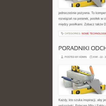
jednocześnie pożywna. To kompen
rozwiązań na poranek, posiłek w c
między posiłkami. Zobacz także 
CATEGORIES:
NOWE TECHNOLOGIE
PORADNIKI ODC
POSTED BY ADMIN
KWI - 22 - 
Każdy, kto szuka inspiracji, aby je
wskazówki. Polecam Mity i Fakty 