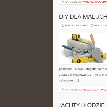
CATEGORIES:
WARZYWA NA CIEPŁ
DIY DLA MALUC
POSTED BY ADMIN
MAJ - 1 - 2
podróżami. Nowe kategorie na stro
została przygotowana z myślą o 
zakupowe […]
CATEGORIES:
PIELĘGNACJA OKOL
JACHTY I ŁODZIE