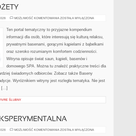
DŻETY
AKCESORIA
2026
MOŻLIWOŚĆ KOMENTOWANIA
ZOSTAŁA WYŁĄCZONA
I
GADŻETY
Ten portal tematyczny to przyjazne kompendium
informacji dla osób, które interesują się kulturą relaksu,
prywatnymi basenami, gorącymi kąpielami z bąbelkami
oraz szeroko rozumianym komfortem codzienności.
Witryna opisuje świat saun, kąpieli, basenów i
domowego SPA. Można tu znaleźć praktyczne treści dla
bardziej świadomych odbiorców. Zobacz także Baseny
dycje. Wyróżnikiem witryny jest rozległa tematyka. Nie jest
e […]
-VIVRE ŚLUBNY
EKSPERYMENTALNA
ARCHITEKTURA
2026
MOŻLIWOŚĆ KOMENTOWANIA
ZOSTAŁA WYŁĄCZONA
EKSPERYMENTALNA