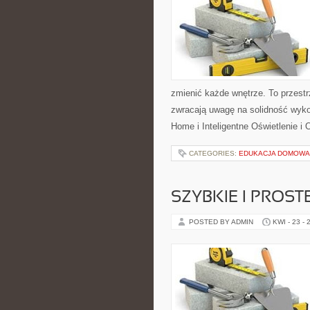
zmienić każde wnętrze. To przestrz
zwracają uwagę na solidność wyko
Home i Inteligentne Oświetlenie i 
CATEGORIES:
EDUKACJA DOMOWA 
SZYBKIE I PROST
POSTED BY ADMIN
KWI - 23 - 