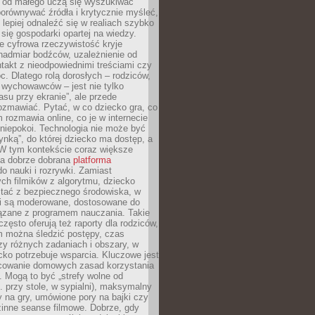
e od małego uczą się wyszukiwać
porównywać źródła i krytycznie myśleć,
lepiej odnaleźć się w realiach szybko
 się gospodarki opartej na wiedzy.
e cyfrowa rzeczywistość kryje
nadmiar bodźców, uzależnienie od
takt z nieodpowiednimi treściami czy
. Dlatego rolą dorosłych – rodziców,
i wychowawców – jest nie tylko
asu przy ekranie”, ale przede
ozmawiać. Pytać, w co dziecko gra, co
m rozmawia online, co je w internecie
 niepokoi. Technologia nie może być
ynką”, do której dziecko ma dostęp, a
 W tym kontekście coraz większe
a dobrze dobrana
platforma
o nauki i rozrywki. Zamiast
ch filmików z algorytmu, dziecko
tać z bezpiecznego środowiska, w
ci są moderowane, dostosowane do
iązane z programem nauczania. Takie
często oferują też raporty dla rodziców,
m można śledzić postępy, czas
y różnych zadaniach i obszary, w
cko potrzebuje wsparcia. Kluczowe jest
cowanie domowych zasad korzystania
i. Mogą to być „strefy wolne od
. przy stole, w sypialni), maksymalny
 na gry, umówione pory na bajki czy
zinne seanse filmowe. Dobrze, gdy