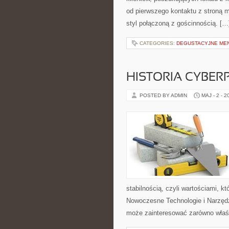
od pierwszego kontaktu z stroną m
styl połączoną z gościnnością. […
CATEGORIES:
DEGUSTACYJNE MEN
HISTORIA CYBER
POSTED BY ADMIN
MAJ - 2 - 2
stabilnością, czyli wartościami, 
Nowoczesne Technologie i Narzędz
może zainteresować zarówno właści