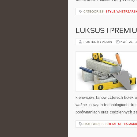
CATEGORIES:
STYLE WNĘTRZARS
LUKSUS I PREMI
POSTED BY ADMIN
KWI - 21 - 
kierowców, fanów czterech kółek 
ważne: nowych technologiach, tren
porównaniach oraz codziennych z
CATEGORIES:
SOCIAL MEDIA MAR