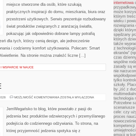
internetowa
d
miejsce stworzone dla osób, które szukają
przypadkowy
praktycznych inspiracji do domu, mieszkania, biura oraz
może korzys
którym treś
przestrzeni użytkowych. Serwis prezentuje rozbudowany
wieku i pow
rozwiązania 
świat produktów związanych z aranżacją światła,
dzięki który
pokazując jak odpowiednio dobrane lampy potrafią
spędzany prz
których dzie
eń dla tych, którzy cenią design, ale jednocześnie
także wypra
nania i codzienny komfort użytkowania. Polecam: Smart
z technologi
ekranów” (np
Oświetlenie. Na stronie można znaleźć liczne […]
czas dzienny
wspólne rod
zasady są w
I WSPARCIE W NAUCE
nie narzucon
współodpowie
tylko kontro
szkoły. Plac
E
by „iść z du
multimedialn
SZYBKIE
2026
MOŻLIWOŚĆ KOMENTOWANIA
ZOSTAŁA WYŁĄCZONA
technologia 
I
Potrzebne s
PROSTE
scenariusze 
JemWegańsko to blog, które powstało z pasji do
cele: czy uż
jedzenia bez produktów odzwierzęcych i przemyślanego
proces naucz
nowocześnie”
podejścia do codziennego odżywiania. To strona, na
kompetencji
umiejętności
której przyjemność jedzenia spotyka się z
emocji w kom