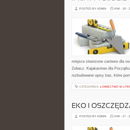
POSTED BY ADMIN
KWI - 28 - 
miejsce stworzone zarówno dla os
Zobacz: Kajakarstwo dla Początkuj
rozbudowane opisy tras, które po
CATEGORIES:
ŁOWIECTWO W LITER
EKO I OSZCZĘDZA
POSTED BY ADMIN
KWI - 27 - 