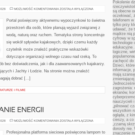
Pokolenie dz
rzeczywistośc
JACHTY
2026
MOŻLIWOŚĆ KOMENTOWANIA
ZOSTAŁA WYŁĄCZONA
są obecne od
I
oczekiwać, ż
ŁODZIE
telefonem w 
Portal poświęcony aktywnemu wypoczynkowi to świetna
tylko przy k
przestrzeń dla osób, które planują wyjazd związanej z
udawać, że t
mądrze nią p
wodą, naturą oraz ruchem. Tematyka strony koncentruje
cyfrowy w s
się wokół spływów kajakowych, dzięki czemu każdy
technologie 
edukacyjne. 
czytelnik może znaleźć praktyczne wskazówki
logiczne, wir
popularnonau
dotyczące organizacji wolnego czasu nad rzeką. To
zachęcić do
ób bez doświadczenia, jak i dla zaawansowanych kajakarzy.
Dzieci, któr
informacje, 
ących i Jachty i Łodzie. Na stronie można znaleźć
mają szansę 
magają dobrać […]
zmieniającej
Jednocześni
zagrożenia: 
ATURZE I FILMIE
ekranów, kon
cyberprzemoc
nauczycieli 
„pilnować cz
NIE ENERGII
wszystkim r
ogląda, z ki
cieszy, a co
EKO
2026
MOŻLIWOŚĆ KOMENTOWANIA
ZOSTAŁA WYŁĄCZONA
„czarną skrz
I
OSZCZĘDZANIE
dorosły nie.
ENERGII
Profesjonalna platforma sieciowa poświęcona lampom to
znaczenie m