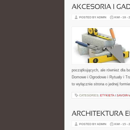
AKCESORIA I GA
POSTED BY ADMIN
KWI - 19 - 
początkujących, ale również dla 
Domowe i Ogrodowe i Rytuały i Tra
to wyłącznie strona o jednej formi
CATEGORIES:
ETYKIETA I SAVOIR
ARCHITEKTURA 
POSTED BY ADMIN
KWI - 15 - 