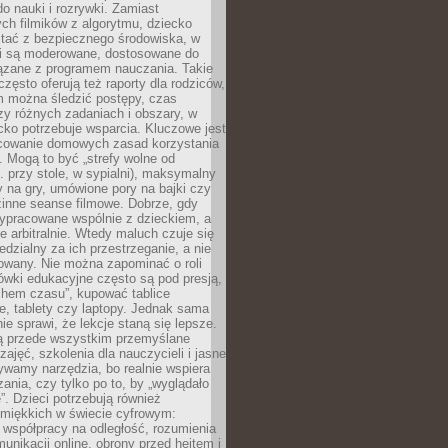
o nauki i rozrywki. Zamiast
ch filmików z algorytmu, dziecko
tać z bezpiecznego środowiska, w
ci są moderowane, dostosowane do
iązane z programem nauczania. Takie
często oferują też raporty dla rodziców,
m można śledzić postępy, czas
y różnych zadaniach i obszary, w
cko potrzebuje wsparcia. Kluczowe jest
cowanie domowych zasad korzystania
i. Mogą to być „strefy wolne od
. przy stole, w sypialni), maksymalny
 na gry, umówione pory na bajki czy
zinne seanse filmowe. Dobrze, gdy
ypracowane wspólnie z dzieckiem, a
e arbitralnie. Wtedy maluch czuje się
dzialny za ich przestrzeganie, a nie
lowany. Nie można zapominać o roli
ówki edukacyjne często są pod presją,
chem czasu”, kupować tablice
e, tablety czy laptopy. Jednak sama
nie sprawi, że lekcje staną się lepsze.
ą przede wszystkim przemyślane
zajęć, szkolenia dla nauczycieli i jasne
ywamy narzędzia, bo realnie wspiera
ania, czy tylko po to, by „wyglądało
. Dzieci potrzebują również
 miękkich w świecie cyfrowym:
 współpracy na odległość, rozumienia
unikacji online, obrony przed hejtem i