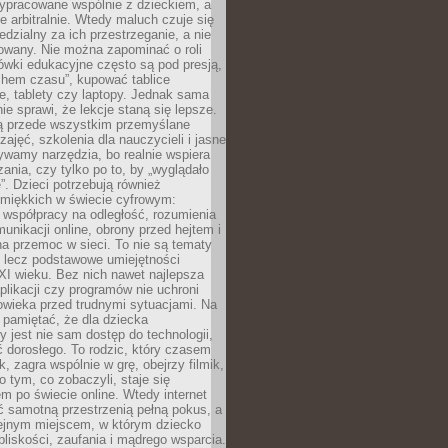
ypracowane wspólnie z dzieckiem, a
e arbitralnie. Wtedy maluch czuje się
dzialny za ich przestrzeganie, a nie
lowany. Nie można zapominać o roli
ówki edukacyjne często są pod presją,
chem czasu”, kupować tablice
e, tablety czy laptopy. Jednak sama
nie sprawi, że lekcje staną się lepsze.
ą przede wszystkim przemyślane
zajęć, szkolenia dla nauczycieli i jasne
ywamy narzędzia, bo realnie wspiera
ania, czy tylko po to, by „wyglądało
. Dzieci potrzebują również
 miękkich w świecie cyfrowym:
 współpracy na odległość, rozumienia
unikacji online, obrony przed hejtem i
a przemoc w sieci. To nie są tematy
, lecz podstawowe umiejętności
XI wieku. Bez nich nawet najlepsza
likacji czy programów nie uchroni
owieka przed trudnymi sytuacjami. Na
 pamiętać, że dla dziecka
y jest nie sam dostęp do technologii,
 dorosłego. To rodzic, który czasem
k, zagra wspólnie w grę, obejrzy filmik,
 tym, co zobaczyli, staje się
m po świecie online. Wtedy internet
ć samotną przestrzenią pełną pokus, a
lejnym miejscem, w którym dziecko
liskości, zaufania i mądrego wsparcia.