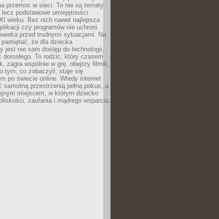
a przemoc w sieci. To nie są tematy
, lecz podstawowe umiejętności
XI wieku. Bez nich nawet najlepsza
likacji czy programów nie uchroni
owieka przed trudnymi sytuacjami. Na
 pamiętać, że dla dziecka
y jest nie sam dostęp do technologii,
 dorosłego. To rodzic, który czasem
k, zagra wspólnie w grę, obejrzy filmik,
 tym, co zobaczyli, staje się
m po świecie online. Wtedy internet
ć samotną przestrzenią pełną pokus, a
lejnym miejscem, w którym dziecko
liskości, zaufania i mądrego wsparcia.