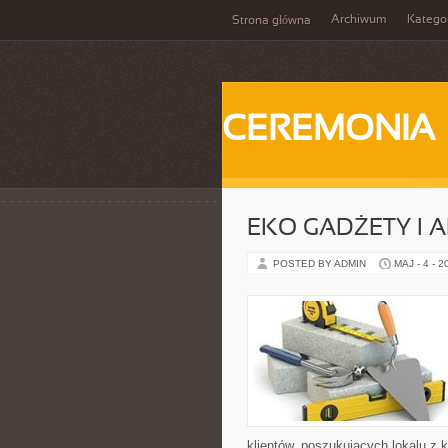
Archiwum
Katego
Strona główna
CEREMONIA
EKO GADŻETY I 
POSTED BY ADMIN
MAJ - 4 - 2
klientów, poszukujących lokalu z