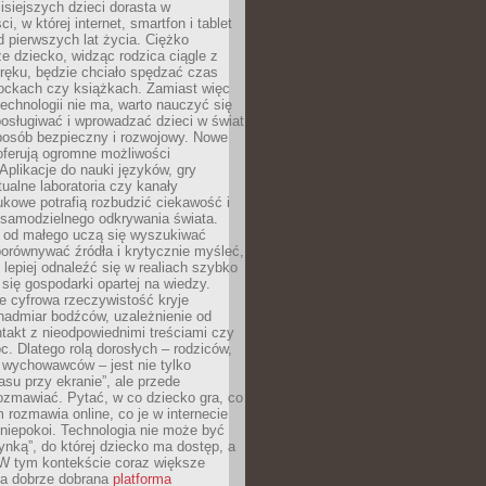
isiejszych dzieci dorasta w
i, w której internet, smartfon i tablet
 pierwszych lat życia. Ciężko
e dziecko, widząc rodzica ciągle z
ręku, będzie chciało spędzać czas
lockach czy książkach. Zamiast więc
echnologii nie ma, warto nauczyć się
osługiwać i wprowadzać dzieci w świat
posób bezpieczny i rozwojowy. Nowe
oferują ogromne możliwości
Aplikacje do nauki języków, gry
tualne laboratoria czy kanały
kowe potrafią rozbudzić ciekawość i
 samodzielnego odkrywania świata.
e od małego uczą się wyszukiwać
porównywać źródła i krytycznie myśleć,
lepiej odnaleźć się w realiach szybko
 się gospodarki opartej na wiedzy.
e cyfrowa rzeczywistość kryje
nadmiar bodźców, uzależnienie od
takt z nieodpowiednimi treściami czy
. Dlatego rolą dorosłych – rodziców,
i wychowawców – jest nie tylko
asu przy ekranie”, ale przede
ozmawiać. Pytać, w co dziecko gra, co
m rozmawia online, co je w internecie
 niepokoi. Technologia nie może być
ynką”, do której dziecko ma dostęp, a
 W tym kontekście coraz większe
a dobrze dobrana
platforma