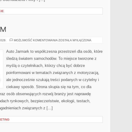
KIE
UM
LUKSUS
2026
MOŻLIWOŚĆ KOMENTOWANIA
ZOSTAŁA WYŁĄCZONA
I
PREMIUM
Auto Jarmark to współczesna przestrzeń dla osób, które
śledzą światem samochodów. To miejsce tworzone z
myślą o czytelnikach, którzy chcą być dobrze
poinformowani w tematach związanych z motoryzacją,
ale jednocześnie szukają treści podanych w czytelny i
ciekawy sposób. Strona skupia się na tym, co dla
oraz osób obserwujących rozwój branży jest naprawdę
dach rynkowych, bezpieczeństwie, ekologii, testach,
agadnieniach związanych z […]
KETING