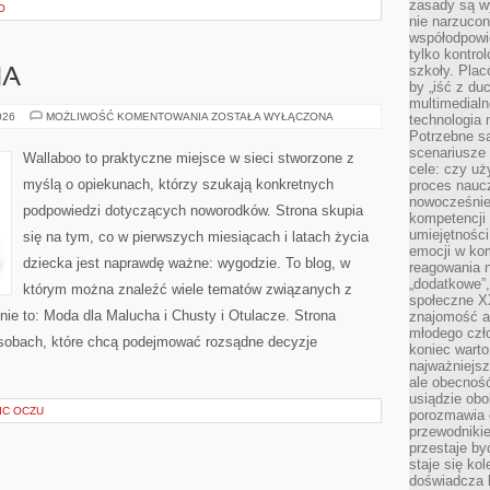
zasady są w
O
nie narzucon
współodpowie
tylko kontro
szkoły. Plac
HA
by „iść z du
multimedialn
DIY
026
MOŻLIWOŚĆ KOMENTOWANIA
ZOSTAŁA WYŁĄCZONA
technologia 
DLA
Potrzebne s
MALUCHA
scenariusze 
Wallaboo to praktyczne miejsce w sieci stworzone z
cele: czy uż
myślą o opiekunach, którzy szukają konkretnych
proces naucz
nowocześnie”
podpowiedzi dotyczących noworodków. Strona skupia
kompetencji
umiejętności
się na tym, co w pierwszych miesiącach i latach życia
emocji w kom
dziecka jest naprawdę ważne: wygodzie. To blog, w
reagowania n
„dodatkowe”
którym można znaleźć wiele tematów związanych z
społeczne X
nie to: Moda dla Malucha i Chusty i Otulacze. Strona
znajomość ap
młodego czł
osobach, które chcą podejmować rozsądne decyzje
koniec warto
najważniejsz
ale obecność
usiądzie obo
IC OCZU
porozmawia o
przewodnikie
przestaje by
staje się ko
doświadcza b