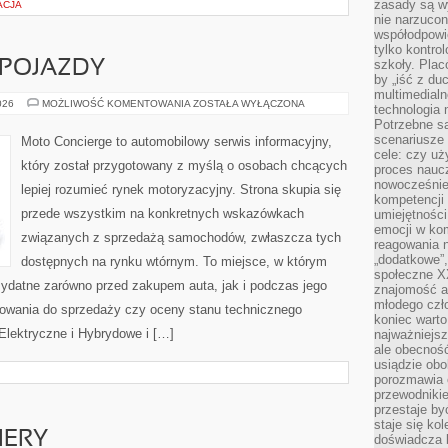
zasady są w
ACJA
nie narzucon
współodpowie
tylko kontro
szkoły. Plac
POJAZDY
by „iść z du
multimedialn
AUTONOMICZNE
026
MOŻLIWOŚĆ KOMENTOWANIA
ZOSTAŁA WYŁĄCZONA
technologia 
POJAZDY
Potrzebne s
scenariusze 
Moto Concierge to automobilowy serwis informacyjny,
cele: czy uż
który został przygotowany z myślą o osobach chcących
proces naucz
nowocześnie”
lepiej rozumieć rynek motoryzacyjny. Strona skupia się
kompetencji
przede wszystkim na konkretnych wskazówkach
umiejętności
emocji w kom
związanych z sprzedażą samochodów, zwłaszcza tych
reagowania n
„dodatkowe”
dostępnych na rynku wtórnym. To miejsce, w którym
społeczne X
zydatne zarówno przed zakupem auta, jak i podczas jego
znajomość ap
młodego czł
towania do sprzedaży czy oceny stanu technicznego
koniec warto
lektryczne i Hybrydowe i […]
najważniejsz
ale obecność
usiądzie obo
porozmawia o
przewodnikie
przestaje by
staje się ko
IERY
doświadcza b