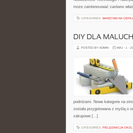
może zainteresować zarówno właści
CATEGORIES:
WARZYWA NA CIEPŁ
DIY DLA MALUC
POSTED BY ADMIN
MAJ - 1 - 2
podróżami. Nowe kategorie na stro
została przygotowana z myślą o 
zakupowe […]
CATEGORIES:
PIELĘGNACJA OKOL