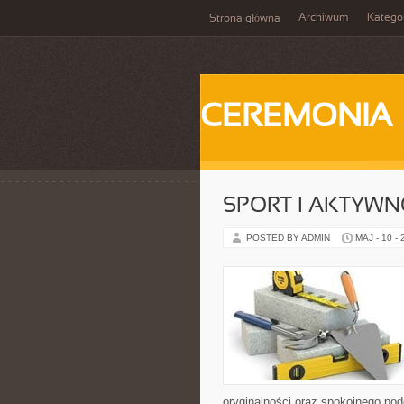
Archiwum
Katego
Strona główna
CEREMONIA
SPORT I AKTYW
POSTED BY ADMIN
MAJ - 10 -
oryginalności oraz spokojnego pod