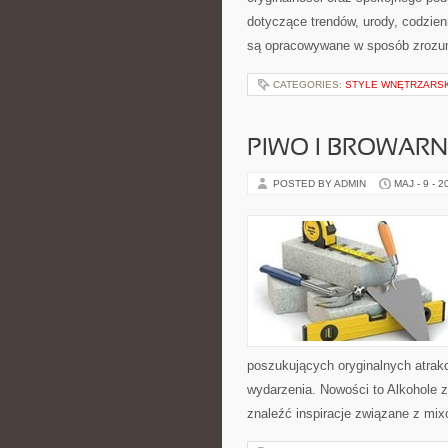
dotyczące trendów, urody, codzien
są opracowywane w sposób zrozum
CATEGORIES:
STYLE WNĘTRZARS
PIWO I BROWAR
POSTED BY ADMIN
MAJ - 9 - 2
poszukujących oryginalnych atrak
wydarzenia. Nowości to Alkohole z 
znaleźć inspiracje związane z mix