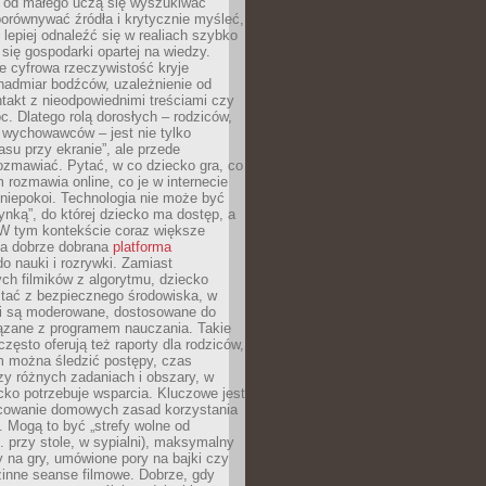
e od małego uczą się wyszukiwać
porównywać źródła i krytycznie myśleć,
lepiej odnaleźć się w realiach szybko
 się gospodarki opartej na wiedzy.
e cyfrowa rzeczywistość kryje
nadmiar bodźców, uzależnienie od
takt z nieodpowiednimi treściami czy
. Dlatego rolą dorosłych – rodziców,
i wychowawców – jest nie tylko
asu przy ekranie”, ale przede
ozmawiać. Pytać, w co dziecko gra, co
m rozmawia online, co je w internecie
 niepokoi. Technologia nie może być
ynką”, do której dziecko ma dostęp, a
 W tym kontekście coraz większe
a dobrze dobrana
platforma
o nauki i rozrywki. Zamiast
ch filmików z algorytmu, dziecko
tać z bezpiecznego środowiska, w
ci są moderowane, dostosowane do
iązane z programem nauczania. Takie
często oferują też raporty dla rodziców,
m można śledzić postępy, czas
y różnych zadaniach i obszary, w
cko potrzebuje wsparcia. Kluczowe jest
cowanie domowych zasad korzystania
i. Mogą to być „strefy wolne od
. przy stole, w sypialni), maksymalny
 na gry, umówione pory na bajki czy
zinne seanse filmowe. Dobrze, gdy