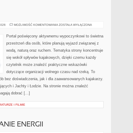
JACHTY
2026
MOŻLIWOŚĆ KOMENTOWANIA
ZOSTAŁA WYŁĄCZONA
I
ŁODZIE
Portal poświęcony aktywnemu wypoczynkowi to świetna
przestrzeń dla osób, które planują wyjazd związanej z
wodą, naturą oraz ruchem. Tematyka strony koncentruje
się wokół spływów kajakowych, dzięki czemu każdy
czytelnik może znaleźć praktyczne wskazówki
dotyczące organizacji wolnego czasu nad rzeką. To
ób bez doświadczenia, jak i dla zaawansowanych kajakarzy.
ących i Jachty i Łodzie. Na stronie można znaleźć
magają dobrać […]
ATURZE I FILMIE
NIE ENERGII