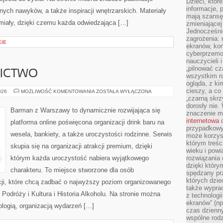
Dzieci, któr
informacje, 
nych nawyków, a także inspiracji wnętrzarskich. Materiały
mają szansę 
iały, dzięki czemu każda odwiedzająca […]
zmieniającej
Jednocześni
zagrożenia: 
KIE
ekranów, kon
cyberprzemoc
nauczycieli 
„pilnować cz
NICTWO
wszystkim r
ogląda, z ki
cieszy, a co
PIWO
026
MOŻLIWOŚĆ KOMENTOWANIA
ZOSTAŁA WYŁĄCZONA
I
„czarną skrz
BROWARNICTWO
dorosły nie.
Barman z Warszawy to dynamicznie rozwijająca się
znaczenie m
internetowa
d
platforma online poświęcona organizacji drink baru na
przypadkowy
wesela, bankiety, a także uroczystości rodzinne. Serwis
może korzys
którym treś
skupia się na organizacji atrakcji premium, dzięki
wieku i pow
którym każda uroczystość nabiera wyjątkowego
rozwiązania 
dzięki który
charakteru. To miejsce stworzone dla osób
spędzany prz
których dzie
cji, które chcą zadbać o najwyższy poziom organizowanego
także wypra
Podróży i Kultura i Historia Alkoholu. Na stronie można
z technologi
ekranów” (np
ologią, organizacją wydarzeń […]
czas dzienny
wspólne rod