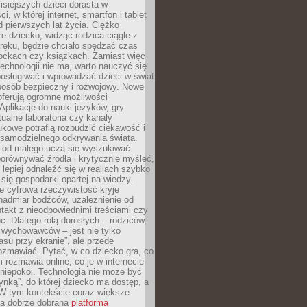
isiejszych dzieci dorasta w
i, w której internet, smartfon i tablet
 pierwszych lat życia. Ciężko
e dziecko, widząc rodzica ciągle z
ręku, będzie chciało spędzać czas
lockach czy książkach. Zamiast więc
echnologii nie ma, warto nauczyć się
osługiwać i wprowadzać dzieci w świat
posób bezpieczny i rozwojowy. Nowe
oferują ogromne możliwości
Aplikacje do nauki języków, gry
tualne laboratoria czy kanały
kowe potrafią rozbudzić ciekawość i
 samodzielnego odkrywania świata.
e od małego uczą się wyszukiwać
porównywać źródła i krytycznie myśleć,
lepiej odnaleźć się w realiach szybko
 się gospodarki opartej na wiedzy.
e cyfrowa rzeczywistość kryje
nadmiar bodźców, uzależnienie od
takt z nieodpowiednimi treściami czy
. Dlatego rolą dorosłych – rodziców,
i wychowawców – jest nie tylko
asu przy ekranie”, ale przede
ozmawiać. Pytać, w co dziecko gra, co
m rozmawia online, co je w internecie
 niepokoi. Technologia nie może być
ynką”, do której dziecko ma dostęp, a
 W tym kontekście coraz większe
a dobrze dobrana
platforma