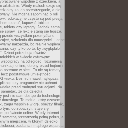
ypracowane wspólnie z dzieckiem, a
e arbitralnie. Wtedy maluch czuje się
dzialny za ich przestrzeganie, a nie
lowany. Nie można zapominać o roli
ówki edukacyjne często są pod presją,
chem czasu”, kupować tablice
e, tablety czy laptopy. Jednak sama
nie sprawi, że lekcje staną się lepsze.
ą przede wszystkim przemyślane
zajęć, szkolenia dla nauczycieli i jasne
ywamy narzędzia, bo realnie wspiera
ania, czy tylko po to, by „wyglądało
. Dzieci potrzebują również
 miękkich w świecie cyfrowym:
 współpracy na odległość, rozumienia
unikacji online, obrony przed hejtem i
a przemoc w sieci. To nie są tematy
, lecz podstawowe umiejętności
XI wieku. Bez nich nawet najlepsza
likacji czy programów nie uchroni
owieka przed trudnymi sytuacjami. Na
 pamiętać, że dla dziecka
y jest nie sam dostęp do technologii,
 dorosłego. To rodzic, który czasem
k, zagra wspólnie w grę, obejrzy filmik,
 tym, co zobaczyli, staje się
m po świecie online. Wtedy internet
ć samotną przestrzenią pełną pokus, a
lejnym miejscem, w którym dziecko
liskości, zaufania i mądrego wsparcia.