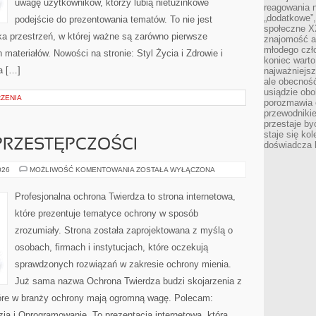
uwagę użytkowników, którzy lubią nietuzinkowe
reagowania n
„dodatkowe”
podejście do prezentowania tematów. To nie jest
społeczne X
kka przestrzeń, w której ważne są zarówno pierwsze
znajomość ap
młodego czł
 materiałów. Nowości na stronie: Styl Życia i Zdrowie i
koniec warto
a […]
najważniejsz
ale obecność
usiądzie obo
RZENIA
porozmawia o
przewodnikie
przestaje by
staje się ko
PRZESTĘPCZOŚCI
doświadcza b
HISTORIA
026
MOŻLIWOŚĆ KOMENTOWANIA
ZOSTAŁA WYŁĄCZONA
CYBERPRZESTĘPCZOŚCI
Profesjonalna ochrona Twierdza to strona internetowa,
które prezentuje tematyce ochrony w sposób
zrozumiały. Strona została zaprojektowana z myślą o
osobach, firmach i instytucjach, które oczekują
sprawdzonych rozwiązań w zakresie ochrony mienia.
Już sama nazwa Ochrona Twierdza budzi skojarzenia z
które w branży ochrony mają ogromną wagę. Polecam:
ia i Oprogramowanie. To prezentacja internetowa, która