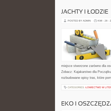
JACHTY I ŁODZIE
POSTED BY ADMIN
KWI - 28 - 
miejsce stworzone zarówno dla os
Zobacz: Kajakarstwo dla Początkuj
rozbudowane opisy tras, które po
CATEGORIES:
ŁOWIECTWO W LITER
EKO I OSZCZĘDZA