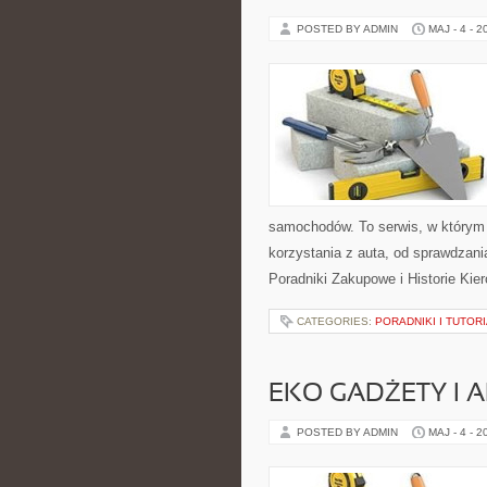
POSTED BY ADMIN
MAJ - 4 - 2
samochodów. To serwis, w którym
korzystania z auta, od sprawdzani
Poradniki Zakupowe i Historie Kie
CATEGORIES:
PORADNIKI I TUTOR
EKO GADŻETY I 
POSTED BY ADMIN
MAJ - 4 - 2