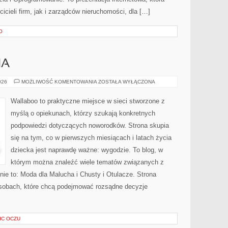
cieli firm, jak i zarządców nieruchomości, dla […]
O
HA
DIY
026
MOŻLIWOŚĆ KOMENTOWANIA
ZOSTAŁA WYŁĄCZONA
DLA
MALUCHA
Wallaboo to praktyczne miejsce w sieci stworzone z
myślą o opiekunach, którzy szukają konkretnych
podpowiedzi dotyczących noworodków. Strona skupia
się na tym, co w pierwszych miesiącach i latach życia
dziecka jest naprawdę ważne: wygodzie. To blog, w
którym można znaleźć wiele tematów związanych z
nie to: Moda dla Malucha i Chusty i Otulacze. Strona
osobach, które chcą podejmować rozsądne decyzje
IC OCZU