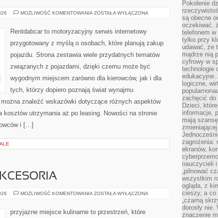
Pokolenie dz
rzeczywistośc
NOWOŚCI
026
MOŻLIWOŚĆ KOMENTOWANIA
ZOSTAŁA WYŁĄCZONA
są obecne od
I
PREMIERY
oczekiwać, ż
Rentdabcar to motoryzacyjny serwis internetowy
telefonem w 
tylko przy k
przygotowany z myślą o osobach, które planują zakup
udawać, że t
mądrze nią p
pojazdu. Strona zestawia wiele przydatnych tematów
cyfrowy w s
związanych z pojazdami, dzięki czemu może być
technologie 
edukacyjne. 
wygodnym miejscem zarówno dla kierowców, jak i dla
logiczne, wir
tych, którzy dopiero poznają świat wynajmu
popularnonau
zachęcić do
 można znaleźć wskazówki dotyczące różnych aspektów
Dzieci, któr
informacje, 
a kosztów utrzymania aż po leasing. Nowości na stronie
mają szansę 
rowców i […]
zmieniającej
Jednocześni
zagrożenia: 
IALE
ekranów, kon
cyberprzemoc
nauczycieli 
„pilnować cz
AKCESORIA
wszystkim r
ogląda, z ki
cieszy, a co
EKO
026
MOŻLIWOŚĆ KOMENTOWANIA
ZOSTAŁA WYŁĄCZONA
GADŻETY
„czarną skrz
I
dorosły nie.
AKCESORIA
przyjazne miejsce kulinarne to przestrzeń, które
znaczenie m