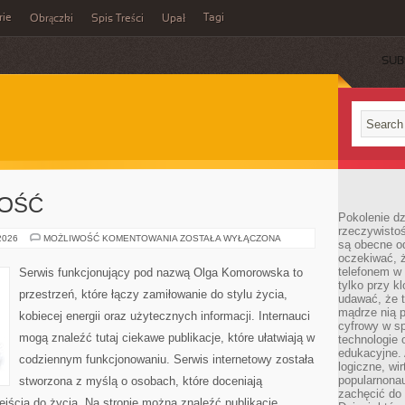
rie
Tagi
Obrączki
Spis Treści
Upał
SUB
NOŚĆ
Pokolenie dz
rzeczywistośc
SPORT
 2026
MOŻLIWOŚĆ KOMENTOWANIA
ZOSTAŁA WYŁĄCZONA
są obecne od
I
oczekiwać, ż
AKTYWNOŚĆ
telefonem w 
Serwis funkcjonujący pod nazwą Olga Komorowska to
tylko przy k
przestrzeń, które łączy zamiłowanie do stylu życia,
udawać, że t
mądrze nią p
kobiecej energii oraz użytecznych informacji. Internauci
cyfrowy w s
mogą znaleźć tutaj ciekawe publikacje, które ułatwiają w
technologie 
edukacyjne. 
codziennym funkcjonowaniu. Serwis internetowy została
logiczne, wir
popularnonau
stworzona z myślą o osobach, które doceniają
zachęcić do
ejścia do życia. Na stronie można znaleźć publikacje