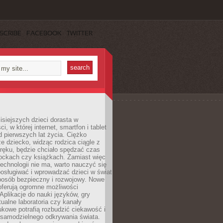
SCRIBE
FACEBOOK
TWITTER
isiejszych dzieci dorasta w
i, w której internet, smartfon i tablet
 pierwszych lat życia. Ciężko
e dziecko, widząc rodzica ciągle z
ręku, będzie chciało spędzać czas
lockach czy książkach. Zamiast więc
echnologii nie ma, warto nauczyć się
osługiwać i wprowadzać dzieci w świat
posób bezpieczny i rozwojowy. Nowe
oferują ogromne możliwości
Aplikacje do nauki języków, gry
tualne laboratoria czy kanały
kowe potrafią rozbudzić ciekawość i
 samodzielnego odkrywania świata.