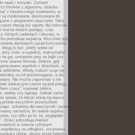
o nauki i rozrywki. Zamiast
ch filmików z algorytmu, dziecko
tać z bezpiecznego środowiska, w
ci są moderowane, dostosowane do
iązane z programem nauczania. Takie
często oferują też raporty dla rodziców,
m można śledzić postępy, czas
y różnych zadaniach i obszary, w
cko potrzebuje wsparcia. Kluczowe jest
cowanie domowych zasad korzystania
i. Mogą to być „strefy wolne od
. przy stole, w sypialni), maksymalny
 na gry, umówione pory na bajki czy
zinne seanse filmowe. Dobrze, gdy
ypracowane wspólnie z dzieckiem, a
e arbitralnie. Wtedy maluch czuje się
dzialny za ich przestrzeganie, a nie
lowany. Nie można zapominać o roli
ówki edukacyjne często są pod presją,
chem czasu”, kupować tablice
e, tablety czy laptopy. Jednak sama
nie sprawi, że lekcje staną się lepsze.
ą przede wszystkim przemyślane
zajęć, szkolenia dla nauczycieli i jasne
ywamy narzędzia, bo realnie wspiera
ania, czy tylko po to, by „wyglądało
. Dzieci potrzebują również
 miękkich w świecie cyfrowym:
 współpracy na odległość, rozumienia
unikacji online, obrony przed hejtem i