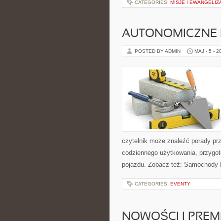
CATEGORIES:
MISJE I EWANGELIZ
AUTONOMICZNE 
POSTED BY ADMIN
MAJ - 5 - 2
czytelnik może znaleźć porady pr
codziennego użytkowania, przygo
pojazdu. Zobacz też: Samochody E
CATEGORIES:
EVENTY
NOWOŚCI I PREM