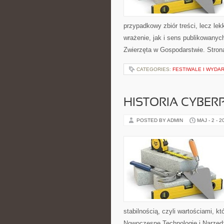
przypadkowy zbiór treści, lecz le
wrażenie, jak i sens publikowanych
Zwierzęta w Gospodarstwie. Stron
CATEGORIES:
FESTIWALE I WYDA
HISTORIA CYBER
POSTED BY ADMIN
MAJ - 2 - 2
stabilnością, czyli wartościami, 
Nowoczesne Technologie i Narzędz