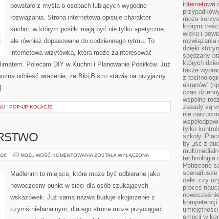
internetowa
d
powstało z myślą o osobach lubiących wygodne
przypadkowy
rozwiązania. Strona internetowa opisuje charakter
może korzys
którym treś
kuchni, w którym posiłki mają być nie tylko apetyczne,
wieku i pow
ale również dopasowane do codziennego rytmu. To
rozwiązania 
dzięki który
internetowa wizytówka, która może zainteresować
spędzany prz
których dzie
 klimatem. Polecam DIY w Kuchni i Planowanie Posiłków. Już
także wypra
ożna odnieść wrażenie, że Bibi Bistro stawia na przyjazny
z technologi
ekranów” (np
]
czas dzienny
wspólne rod
zasady są w
U I POP-UP KOLACJE
nie narzucon
współodpowie
tylko kontro
szkoły. Plac
ARSTWO
by „iść z du
multimedialn
DOM
026
MOŻLIWOŚĆ KOMENTOWANIA
ZOSTAŁA WYŁĄCZONA
technologia 
I
Potrzebne s
GOSPODARSTWO
scenariusze 
Madlennn to miejsce, które może być odbierane jako
cele: czy uż
nowoczesny punkt w sieci dla osób szukających
proces naucz
nowocześnie”
wskazówek. Już sama nazwa buduje skojarzenie z
kompetencji
czymś niebanalnym, dlatego strona może przyciągać
umiejętności
emocji w kom