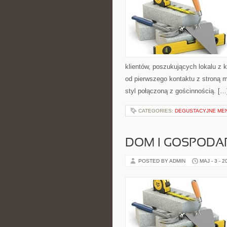
klientów, poszukujących lokalu z
od pierwszego kontaktu z stroną m
styl połączoną z gościnnością. […
CATEGORIES:
DEGUSTACYJNE MEN
DOM I GOSPOD
POSTED BY ADMIN
MAJ - 3 - 2