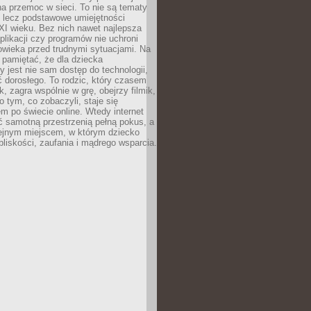
a przemoc w sieci. To nie są tematy
, lecz podstawowe umiejętności
XI wieku. Bez nich nawet najlepsza
likacji czy programów nie uchroni
owieka przed trudnymi sytuacjami. Na
 pamiętać, że dla dziecka
y jest nie sam dostęp do technologii,
 dorosłego. To rodzic, który czasem
k, zagra wspólnie w grę, obejrzy filmik,
 tym, co zobaczyli, staje się
m po świecie online. Wtedy internet
ć samotną przestrzenią pełną pokus, a
lejnym miejscem, w którym dziecko
liskości, zaufania i mądrego wsparcia.