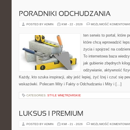
PORADNIKI ODCHUDZANIA
POSTED BY ADMIN
KWI - 22 - 2026
MOŻLIWOŚĆ KOMENTOWA
ten serwis to portal, które
które chcą wprowadzić leps
życia i spojrzeć na codzie
To internetowa baza wiedz
jak gubienie zbędnych kil
odżywianie, aktywność fizy
Każdy, kto szuka inspiracji, aby jeść lepiej, żyć lżej i czuć się p
wskazówki. Polecam Mity i Fakty o Odchudzaniu i Mity i […]
CATEGORIES:
STYLE WNĘTRZARSKIE
LUKSUS I PREMIUM
POSTED BY ADMIN
KWI - 21 - 2026
MOŻLIWOŚĆ KOMENTOWA