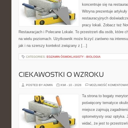
koncentruje się na restaura
Witryna prezentuje artykuły
restauracyjnych doświadcze
pracy lokali. Zobacz też No
Restauracjach i Polecane Lokale. To przestrzeń dla osób, które 
na wielu poziomach. Użytkownik może liczyć zarówno na interesuj
jak i na szerszy kontekst związany z […]
CATEGORIES:
EGZAMIN ÓSMOKLASISTY - BIOLOGIA
CIEKAWOSTKI O WZROKU
POSTED BY ADMIN
KWI - 10 - 2026
MOŻLIWOŚĆ KOMENTOWA
Ta strona to bogaty meryto
poświęcony tematyce okulis
miejsce zajmują zagadnieni
optometrysty oraz optyka. 
widać, że jest to przestrz