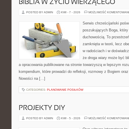
BIBLIA W ŻYCIU WIERZĄCEGO
POSTED BY ADMIN
KWI - 7 - 2026
MOŻLIWOŚĆ KOMENTOWAN
Serwis chrześcijański pośw
poszukujących Boga, który
duchowością. To przestrzeń,
zamknięta w teorii, lecz ob
w radościach i w doświadcz
że droga wiary może być bli
a opracowania publikowane na stronie towarzyszą w lepszym rozumi
kompendium, które prowadzi do refleksji, rozmowy z Bogiem oraz 
Nowości na […]
CATEGORIES:
PLANOWANIE POSIŁKÓW
PROJEKTY DIY
POSTED BY ADMIN
KWI - 5 - 2026
MOŻLIWOŚĆ KOMENTOWAN