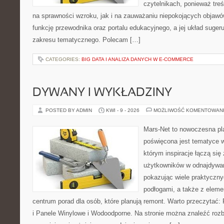
czytelnikach, ponieważ treś
na sprawności wzroku, jak i na zauważaniu niepokojących objawó
funkcję przewodnika oraz portalu edukacyjnego, a jej układ sugeru
zakresu tematycznego. Polecam […]
CATEGORIES:
BIG DATA I ANALIZA DANYCH W E-COMMERCE
DYWANY I WYKŁADZINY
POSTED BY ADMIN
KWI - 9 - 2026
MOŻLIWOŚĆ KOMENTOWAN
Mars-Net to nowoczesna pla
poświęcona jest tematyce w
którym inspiracje łączą się 
użytkowników w odnajdywani
pokazując wiele praktyczn
podłogami, a także z elem
centrum porad dla osób, które planują remont. Warto przeczytać:
i Panele Winylowe i Wodoodporne. Na stronie można znaleźć rozb