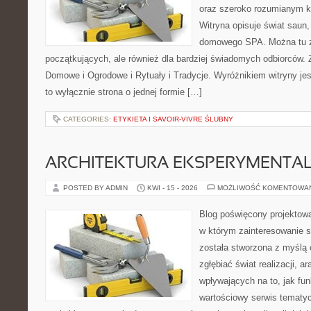
oraz szeroko rozumianym k
Witryna opisuje świat saun,
domowego SPA. Można tu zn
początkujących, ale również dla bardziej świadomych odbiorców.
Domowe i Ogrodowe i Rytuały i Tradycje. Wyróżnikiem witryny jest
to wyłącznie strona o jednej formie […]
CATEGORIES:
ETYKIETA I SAVOIR-VIVRE ŚLUBNY
ARCHITEKTURA EKSPERYMENTA
POSTED BY ADMIN
KWI - 15 - 2026
MOŻLIWOŚĆ KOMENTOWA
Blog poświęcony projektowa
w którym zainteresowanie s
została stworzona z myślą 
zgłębiać świat realizacji, a
wpływających na to, jak fu
wartościowy serwis tematy