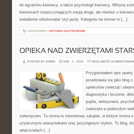
do egzaminu kierowcy, a także psychologii kierowcy. Witryna zos
kierowcach rozpoczynających swoją drogę, ale również o kierowca
świadomie udoskonalać styl jazdy. Kategorie na stronie to […]
CATEGORIES:
HISTORIA GASTRONOMII
OPIEKA NAD ZWIERZĘTAMI STAR
POSTED BY ADMIN
KWI - 2 - 2026
MOŻLIWOŚĆ KOMENTOWAN
Przygotowałem opis oparty 
przedstawia się jako blog o 
opiekunów zwierząt i obejmu
diagnostyka i leczenie, diet
pupila, weterynaria, psycho
zwierzęta w podeszłym wie
zwierzęciem. Ta strona to internetowy zakątek, w którym troska o
użytecznymi wskazówkami oraz przystępnym stylem. To blog, któ
właścicielach […]