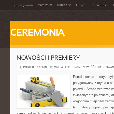
Archiwum
Kategorie
Strona główna
Obrączki
Spis Treści
CEREMONIA
NOWOŚCI I PREMIERY
POSTED BY ADMIN
MAJ - 4 - 2026
MOŻLIWOŚĆ KOMENTOWAN
Rentdabcar to motoryzacyjn
przygotowany z myślą o oso
pojazdu. Strona zestawia w
związanych z pojazdami, d
wygodnym miejscem zarówno
tych, którzy dopiero pozna
samochodów. To serwis, w którym można znaleźć wskazówki dot