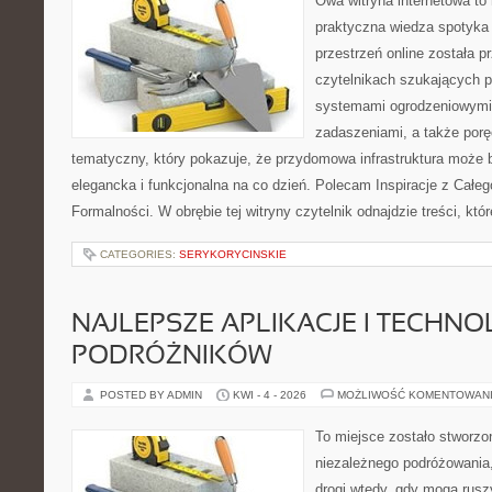
Owa witryna internetowa to
praktyczna wiedza spotyka 
przestrzeń online została 
czytelnikach szukających 
systemami ogrodzeniowymi,
zadaszeniami, a także porę
tematyczny, który pokazuje, że przydomowa infrastruktura może 
elegancka i funkcjonalna na co dzień. Polecam Inspiracje z Całeg
Formalności. W obrębie tej witryny czytelnik odnajdzie treści, któr
CATEGORIES:
SERYKORYCINSKIE
NAJLEPSZE APLIKACJE I TECHNO
PODRÓŻNIKÓW
POSTED BY ADMIN
KWI - 4 - 2026
MOŻLIWOŚĆ KOMENTOWAN
To miejsce zostało stworzo
niezależnego podróżowania, 
drogi wtedy, gdy mogą rusz