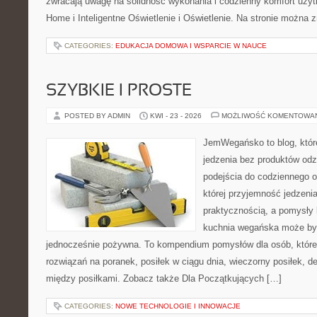
zwracają uwagę na solidność wykonania i codzienny komfort uży
Home i Inteligentne Oświetlenie i Oświetlenie. Na stronie można z
CATEGORIES:
EDUKACJA DOMOWA I WSPARCIE W NAUCE
SZYBKIE I PROSTE
POSTED BY ADMIN
KWI - 23 - 2026
MOŻLIWOŚĆ KOMENTOWA
JemWegańsko to blog, które
jedzenia bez produktów od
podejścia do codziennego o
której przyjemność jedzenia
praktycznością, a pomysły 
kuchnia wegańska może być 
jednocześnie pożywna. To kompendium pomysłów dla osób, które
rozwiązań na poranek, posiłek w ciągu dnia, wieczorny posiłek, 
między posiłkami. Zobacz także Dla Początkujących […]
CATEGORIES:
NOWE TECHNOLOGIE I INNOWACJE