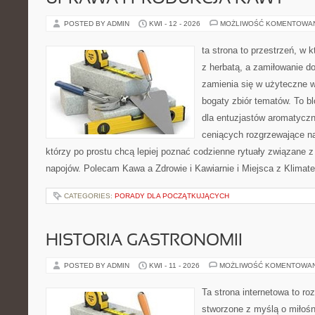
POSTED BY ADMIN
KWI - 12 - 2026
MOŻLIWOŚĆ KOMENTOWA
ta strona to przestrzeń, w 
z herbatą, a zamiłowanie 
zamienia się w użyteczne w
bogaty zbiór tematów. To bl
dla entuzjastów aromatycz
ceniących rozgrzewające na
którzy po prostu chcą lepiej poznać codzienne rytuały związane 
napojów. Polecam Kawa a Zdrowie i Kawiarnie i Miejsca z Klimat
CATEGORIES:
PORADY DLA POCZĄTKUJĄCYCH
HISTORIA GASTRONOMII
POSTED BY ADMIN
KWI - 11 - 2026
MOŻLIWOŚĆ KOMENTOWA
Ta strona internetowa to r
stworzone z myślą o miłośni