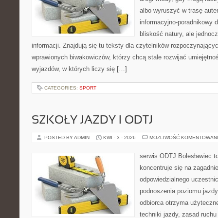
albo wyruszyć w trasę aut
informacyjno-poradnikowy dl
bliskość natury, ale jedno
informacji. Znajdują się tu teksty dla czytelników rozpoczynający
wprawionych biwakowiczów, którzy chcą stale rozwijać umiejętnoś
wyjazdów, w których liczy się […]
CATEGORIES:
SPORT
SZKOŁY JAZDY I ODTJ
POSTED BY ADMIN
KWI - 3 - 2026
MOŻLIWOŚĆ KOMENTOWAN
serwis ODTJ Bolesławiec to
koncentruje się na zagadni
odpowiedzialnego uczestni
podnoszenia poziomu jazdy.
odbiorca otrzyma użyteczn
techniki jazdy, zasad ruch