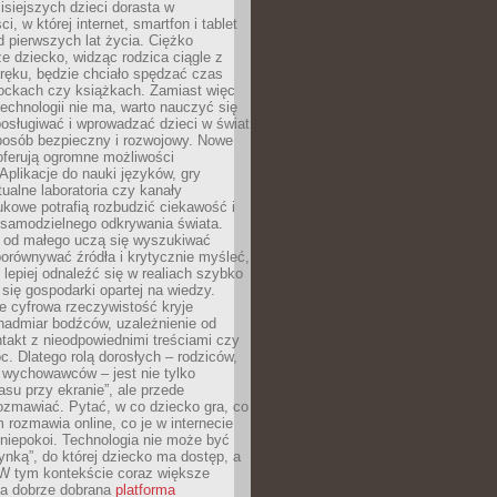
isiejszych dzieci dorasta w
i, w której internet, smartfon i tablet
 pierwszych lat życia. Ciężko
e dziecko, widząc rodzica ciągle z
ręku, będzie chciało spędzać czas
lockach czy książkach. Zamiast więc
echnologii nie ma, warto nauczyć się
osługiwać i wprowadzać dzieci w świat
posób bezpieczny i rozwojowy. Nowe
oferują ogromne możliwości
Aplikacje do nauki języków, gry
tualne laboratoria czy kanały
kowe potrafią rozbudzić ciekawość i
 samodzielnego odkrywania świata.
e od małego uczą się wyszukiwać
porównywać źródła i krytycznie myśleć,
lepiej odnaleźć się w realiach szybko
 się gospodarki opartej na wiedzy.
e cyfrowa rzeczywistość kryje
nadmiar bodźców, uzależnienie od
takt z nieodpowiednimi treściami czy
. Dlatego rolą dorosłych – rodziców,
i wychowawców – jest nie tylko
asu przy ekranie”, ale przede
ozmawiać. Pytać, w co dziecko gra, co
m rozmawia online, co je w internecie
 niepokoi. Technologia nie może być
ynką”, do której dziecko ma dostęp, a
 W tym kontekście coraz większe
a dobrze dobrana
platforma