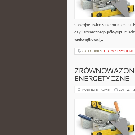
spokojne zwiedzanie na miejscu. 
czyli słonecznego półwyspu międz
wielowątkowa […]
CATEGORIES:
ALARMY I SYSTEMY
ZRÓWNOWAŻON
ENERGETYCZNE
POSTED BY ADMIN
LUT - 27 - 