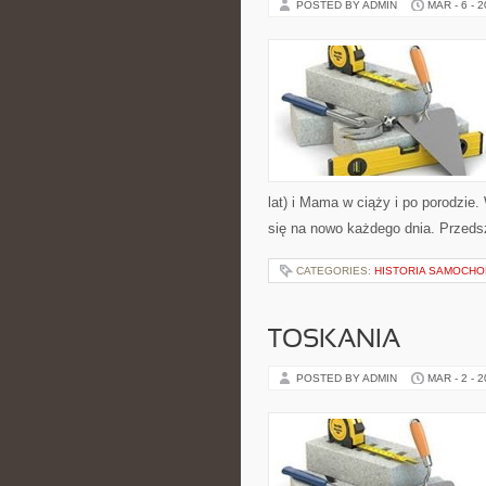
POSTED BY ADMIN
MAR - 6 - 
lat) i Mama w ciąży i po porodzie.
się na nowo każdego dnia. Przeds
CATEGORIES:
HISTORIA SAMOCH
TOSKANIA
POSTED BY ADMIN
MAR - 2 - 