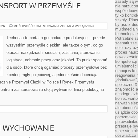
zasady są w
ANSPORT W PRZEMYŚLE
nie narzucon
współodpowie
tylko kontro
szkoły. Plac
by „iść z du
LOGISTYKA
2026
MOŻLIWOŚĆ KOMENTOWANIA
ZOSTAŁA WYŁĄCZONA
multimedialn
I
TRANSPORT
technologia 
W
Techneau to portal o gospodarce produkcyjnej – przede
Potrzebne s
PRZEMYŚLE
scenariusze 
CIĘŻKIM
wszystkim przemyśle ciężkim, ale także o tym, co go
cele: czy uż
proces naucz
otacza: narzędziach, sieciach, zasilaniu, sterowaniu,
nowocześnie”
logistyce, ochronie pracy oraz jakości. To punkt spotkań
kompetencji
umiejętności
dla osób, które chcą ogarniać procesy przemysłowe bez
emocji w kom
zbędnej mgły pojęciowej, a jednocześnie doceniają
reagowania n
„dodatkowe”
iecznie Przemysł Ciężki w Polsce i Rynek Przemysłu
społeczne X
znajomość ap
centrum zainteresowania stoją wytwórnie, linia produkcyjna
młodego czł
koniec warto
najważniejsz
ale obecność
E
usiądzie obo
porozmawia o
przewodnikie
przestaje by
 I WYCHOWANIE
staje się ko
doświadcza b