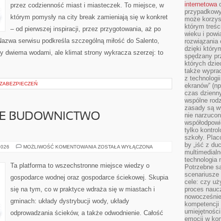
internetowa
d
przez codzienność miast i miasteczek. To miejsce, w
przypadkowy
którym pomysły na city break zamieniają się w konkret
może korzys
którym treś
– od pierwszej inspiracji, przez przygotowania, aż po
wieku i pow
Nazwa serwisu podkreśla szczególną miłość do Salento,
rozwiązania 
dzięki który
y dwiema wodami, ale klimat strony wykracza szerzej: to
spędzany prz
których dzie
także wypra
z technologi
 ZABEZPIECZEŃ
ekranów” (np
czas dzienny
wspólne rod
zasady są w
E BUDOWNICTWO
nie narzucon
współodpowie
tylko kontro
szkoły. Plac
by „iść z du
ZRÓWNOWAŻONE
2026
MOŻLIWOŚĆ KOMENTOWANIA
ZOSTAŁA WYŁĄCZONA
multimedialn
BUDOWNICTWO
ENERGETYCZNE
technologia 
Ta platforma to wszechstronne miejsce wiedzy o
Potrzebne s
scenariusze 
gospodarce wodnej oraz gospodarce ściekowej. Skupia
cele: czy uż
się na tym, co w praktyce wdraża się w miastach i
proces naucz
nowocześnie”
gminach: układy dystrybucji wody, układy
kompetencji
umiejętności
odprowadzania ścieków, a także odwodnienie. Całość
emocji w kom