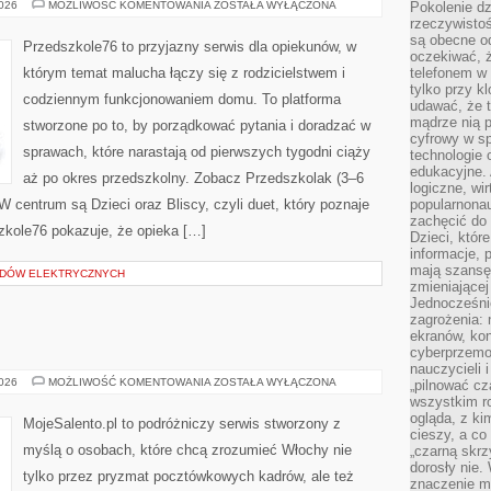
RODZICIELSTWO
2026
MOŻLIWOŚĆ KOMENTOWANIA
ZOSTAŁA WYŁĄCZONA
Pokolenie dz
I
rzeczywistośc
WYCHOWANIE
są obecne od
Przedszkole76 to przyjazny serwis dla opiekunów, w
oczekiwać, ż
którym temat malucha łączy się z rodzicielstwem i
telefonem w 
tylko przy k
codziennym funkcjonowaniem domu. To platforma
udawać, że t
mądrze nią p
stworzone po to, by porządkować pytania i doradzać w
cyfrowy w s
sprawach, które narastają od pierwszych tygodni ciąży
technologie 
edukacyjne. 
aż po okres przedszkolny. Zobacz Przedszkolak (3–6
logiczne, wir
 W centrum są Dzieci oraz Bliscy, czyli duet, który poznaje
popularnonau
zachęcić do
zkole76 pokazuje, że opieka […]
Dzieci, któr
informacje, 
mają szansę 
ODÓW ELEKTRYCZNYCH
zmieniającej
Jednocześni
zagrożenia: 
ekranów, kon
cyberprzemoc
nauczycieli 
TOSKANIA
2026
MOŻLIWOŚĆ KOMENTOWANIA
ZOSTAŁA WYŁĄCZONA
„pilnować cz
wszystkim r
ogląda, z ki
MojeSalento.pl to podróżniczy serwis stworzony z
cieszy, a co
myślą o osobach, które chcą zrozumieć Włochy nie
„czarną skrz
dorosły nie.
tylko przez pryzmat pocztówkowych kadrów, ale też
znaczenie m