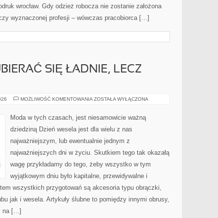
odruk wrocław. Gdy odzież robocza nie zostanie założona
czy wyznaczonej profesji – wówczas pracobiorca […]
BIERAĆ SIĘ ŁADNIE, LECZ
?
W
026
MOŻLIWOŚĆ KOMENTOWANIA
ZOSTAŁA WYŁĄCZONA
JAKI
SPOSÓB
UBIERAĆ
Moda w tych czasach, jest niesamowicie ważną
SIĘ
ŁADNIE,
dziedziną Dzień wesela jest dla wielu z nas
LECZ
NIEZBYT
najważniejszym, lub ewentualnie jednym z
DROGO?
najważniejszych dni w życiu. Skutkiem tego tak okazałą
wagę przykładamy do tego, żeby wszystko w tym
wyjątkowym dniu było kapitalne, przewidywalne i
em wszystkich przygotowań są akcesoria typu obrączki,
bu jak i wesela. Artykuły ślubne to pomiędzy innymi obrusy,
y na […]