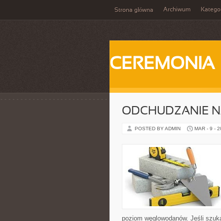
Archiwum
Katego
Strona główna
CEREMONIA
ODCHUDZANIE N
POSTED BY ADMIN
MAR - 9 - 
poziom węglowodanów. Jeśli szukasz