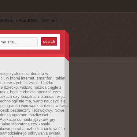
SCRIBE
FACEBOOK
TWITTER
isiejszych dzieci dorasta w
i, w której internet, smartfon i tablet
 pierwszych lat życia. Ciężko
e dziecko, widząc rodzica ciągle z
ręku, będzie chciało spędzać czas
lockach czy książkach. Zamiast więc
echnologii nie ma, warto nauczyć się
osługiwać i wprowadzać dzieci w świat
posób bezpieczny i rozwojowy. Nowe
oferują ogromne możliwości
Aplikacje do nauki języków, gry
tualne laboratoria czy kanały
kowe potrafią rozbudzić ciekawość i
 samodzielnego odkrywania świata.