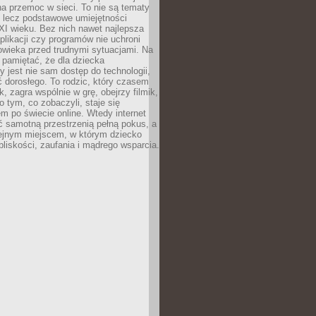
a przemoc w sieci. To nie są tematy
, lecz podstawowe umiejętności
XI wieku. Bez nich nawet najlepsza
likacji czy programów nie uchroni
owieka przed trudnymi sytuacjami. Na
 pamiętać, że dla dziecka
y jest nie sam dostęp do technologii,
 dorosłego. To rodzic, który czasem
k, zagra wspólnie w grę, obejrzy filmik,
 tym, co zobaczyli, staje się
m po świecie online. Wtedy internet
ć samotną przestrzenią pełną pokus, a
lejnym miejscem, w którym dziecko
liskości, zaufania i mądrego wsparcia.