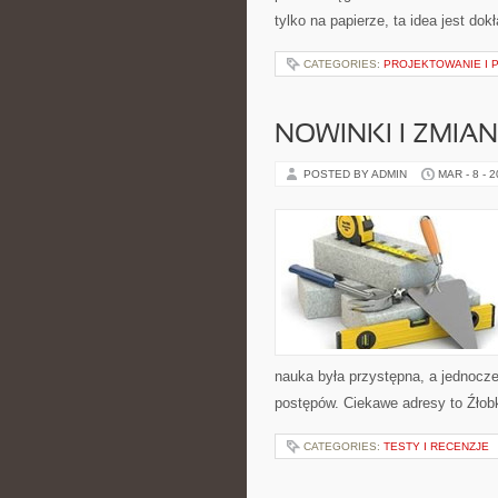
tylko na papierze, ta idea jest do
CATEGORIES:
PROJEKTOWANIE I 
NOWINKI I ZMIA
POSTED BY ADMIN
MAR - 8 - 
nauka była przystępna, a jednocze
postępów. Ciekawe adresy to Źłobk
CATEGORIES:
TESTY I RECENZJE