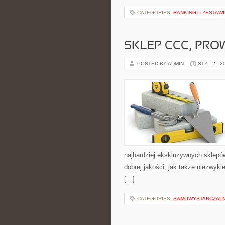
CATEGORIES:
RANKINGI I ZESTAW
SKLEP CCC, PRO
POSTED BY ADMIN
STY - 2 - 2
najbardziej ekskluzywnych sklepów 
dobrej jakości, jak także niezwyk
[…]
CATEGORIES:
SAMOWYSTARCZAL