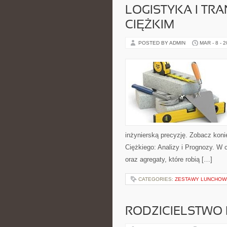
LOGISTYKA I TR
CIĘŻKIM
POSTED BY ADMIN
MAR - 8 - 
inżynierską precyzję. Zobacz kon
Ciężkiego: Analizy i Prognozy. W 
oraz agregaty, które robią […]
CATEGORIES:
ZESTAWY LUNCHOW
RODZICIELSTWO