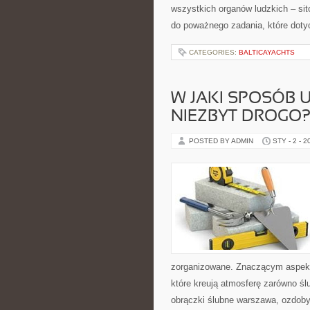
wszystkich organów ludzkich – sit
do poważnego zadania, które doty
CATEGORIES:
BALTICAYACHTS
W JAKI SPOSÓB U
NIEZBYT DROGO
POSTED BY ADMIN
STY - 2 - 2
zorganizowane. Znaczącym aspekt
które kreują atmosferę zarówno ślu
obrączki ślubne warszawa, ozdob