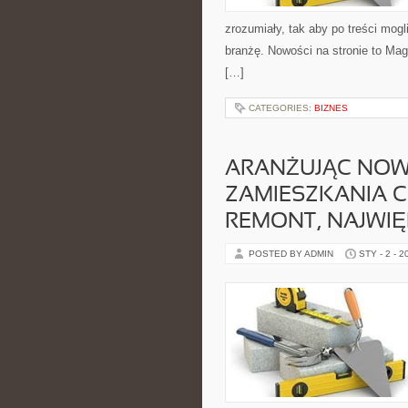
zrozumiały, tak aby po treści mog
branżę. Nowości na stronie to Ma
[…]
CATEGORIES:
BIZNES
ARANŻUJĄC NOW
ZAMIESZKANIA 
REMONT, NAJWI
POSTED BY ADMIN
STY - 2 - 2