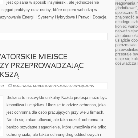
jest opisana w sposób inżynierski, ale jednocześnie
reagowania n
„dodatkowe”
li sięgać praktycy oraz osoby, które dopiero wchodzą w
społeczne X
gazynowanie Energii i Systemy Hybrydowe i Prawo i Dotacje.
znajomość ap
młodego czł
koniec warto
najważniejsz
ale obecność
usiądzie obo
porozmawia o
przewodnikie
przestaje by
ATORSKIE MIEJSCE
staje się ko
doświadcza b
CZY PRZEPROWADZAJĄC
ĘKSZĄ
ARANŻUJĄC
026
MOŻLIWOŚĆ KOMENTOWANIA
ZOSTAŁA WYŁĄCZONA
NOWATORSKIE
MIEJSCE
ZAMIESZKANIA
Bielizna to niezwykle unikalny Każda profesja może być
CZY
PRZEPROWADZAJĄC
kłopotliwa i uciążliwa. Ukazuje to odzież ochronna, jaka
REMONT,
NAJWIĘKSZĄ
jest ochronna dla osób pracujących przy wielu firmach.
Nie da się zakamuflować, ale taka odzież ochronna to
bardzo przydatne zagadnienie, które umożliwia nie tylko
ochronę ciała, ale także ochronę dróg oddechowych i