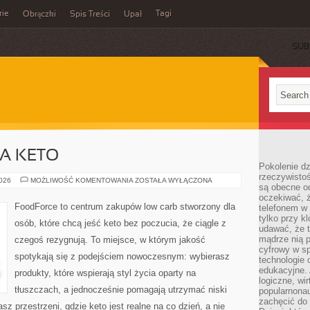
rie
Tagi
Obrączki
Spis Treści
Upał
SUB
A KETO
Pokolenie dz
rzeczywistośc
ODCHUDZANIE
2026
MOŻLIWOŚĆ KOMENTOWANIA
ZOSTAŁA WYŁĄCZONA
są obecne od
NA
KETO
oczekiwać, ż
FoodForce to centrum zakupów low carb stworzony dla
telefonem w 
tylko przy k
osób, które chcą jeść keto bez poczucia, że ciągle z
udawać, że t
mądrze nią p
czegoś rezygnują. To miejsce, w którym jakość
cyfrowy w s
spotykają się z podejściem nowoczesnym: wybierasz
technologie 
edukacyjne. 
produkty, które wspierają styl życia oparty na
logiczne, wir
tłuszczach, a jednocześnie pomagają utrzymać niski
popularnonau
zachęcić do
 przestrzeni, gdzie keto jest realne na co dzień, a nie