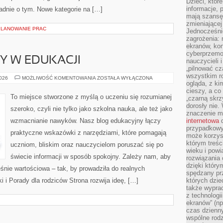
Dzieci, któr
informacje, 
kładnie o tym. Nowe kategorie na […]
mają szansę 
zmieniającej
PLANOWANIE PRAC
Jednocześni
zagrożenia: 
ekranów, kon
cyberprzemoc
NY W EDUKACJI
nauczycieli 
„pilnować cz
wszystkim r
NOWINKI
2026
MOŻLIWOŚĆ KOMENTOWANIA
ZOSTAŁA WYŁĄCZONA
ogląda, z ki
I
ZMIANY
cieszy, a co
W
To miejsce stworzone z myślą o uczeniu się rozumianej
„czarną skrz
EDUKACJI
dorosły nie.
szeroko, czyli nie tylko jako szkolna nauka, ale też jako
znaczenie m
wzmacnianie nawyków. Nasz blog edukacyjny łączy
internetowa
d
przypadkowy
praktyczne wskazówki z narzędziami, które pomagają
może korzys
którym treś
uczniom, bliskim oraz nauczycielom poruszać się po
wieku i pow
świecie informacji w sposób spokojny. Zależy nam, aby
rozwiązania 
dzięki który
śnie wartościowa – tak, by prowadziła do realnych
spędzany prz
i i Porady dla rodziców Strona rozwija ideę, […]
których dzie
także wypra
z technologi
ekranów” (np
czas dzienny
wspólne rod