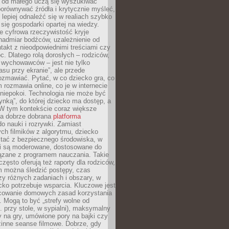
e od małego uczą się wyszukiwać
porównywać źródła i krytycznie myśleć,
lepiej odnaleźć się w realiach szybko
 się gospodarki opartej na wiedzy.
e cyfrowa rzeczywistość kryje
nadmiar bodźców, uzależnienie od
takt z nieodpowiednimi treściami czy
. Dlatego rolą dorosłych – rodziców,
i wychowawców – jest nie tylko
asu przy ekranie”, ale przede
ozmawiać. Pytać, w co dziecko gra, co
m rozmawia online, co je w internecie
 niepokoi. Technologia nie może być
ynką”, do której dziecko ma dostęp, a
 W tym kontekście coraz większe
a dobrze dobrana
platforma
o nauki i rozrywki. Zamiast
ch filmików z algorytmu, dziecko
tać z bezpiecznego środowiska, w
ci są moderowane, dostosowane do
iązane z programem nauczania. Takie
często oferują też raporty dla rodziców,
m można śledzić postępy, czas
y różnych zadaniach i obszary, w
cko potrzebuje wsparcia. Kluczowe jest
cowanie domowych zasad korzystania
i. Mogą to być „strefy wolne od
. przy stole, w sypialni), maksymalny
 na gry, umówione pory na bajki czy
zinne seanse filmowe. Dobrze, gdy