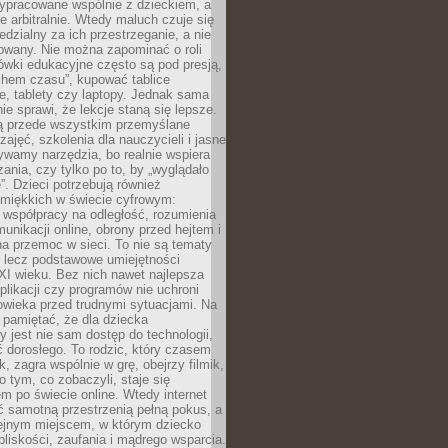
ypracowane wspólnie z dzieckiem, a
e arbitralnie. Wtedy maluch czuje się
dzialny za ich przestrzeganie, a nie
lowany. Nie można zapominać o roli
ówki edukacyjne często są pod presją,
chem czasu”, kupować tablice
e, tablety czy laptopy. Jednak sama
nie sprawi, że lekcje staną się lepsze.
ą przede wszystkim przemyślane
zajęć, szkolenia dla nauczycieli i jasne
ywamy narzędzia, bo realnie wspiera
ania, czy tylko po to, by „wyglądało
. Dzieci potrzebują również
 miękkich w świecie cyfrowym:
 współpracy na odległość, rozumienia
unikacji online, obrony przed hejtem i
a przemoc w sieci. To nie są tematy
, lecz podstawowe umiejętności
XI wieku. Bez nich nawet najlepsza
likacji czy programów nie uchroni
owieka przed trudnymi sytuacjami. Na
 pamiętać, że dla dziecka
y jest nie sam dostęp do technologii,
 dorosłego. To rodzic, który czasem
k, zagra wspólnie w grę, obejrzy filmik,
 tym, co zobaczyli, staje się
m po świecie online. Wtedy internet
ć samotną przestrzenią pełną pokus, a
lejnym miejscem, w którym dziecko
liskości, zaufania i mądrego wsparcia.