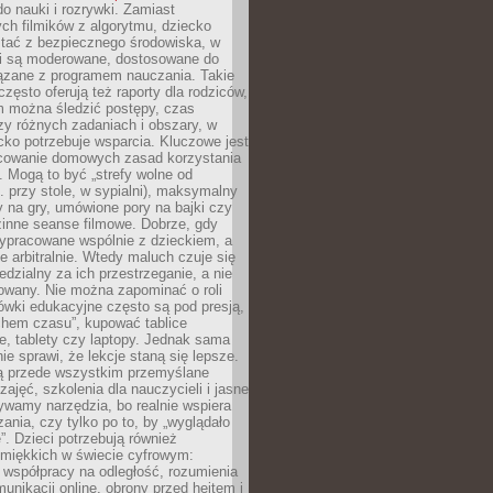
o nauki i rozrywki. Zamiast
ch filmików z algorytmu, dziecko
tać z bezpiecznego środowiska, w
ci są moderowane, dostosowane do
iązane z programem nauczania. Takie
często oferują też raporty dla rodziców,
m można śledzić postępy, czas
y różnych zadaniach i obszary, w
cko potrzebuje wsparcia. Kluczowe jest
cowanie domowych zasad korzystania
i. Mogą to być „strefy wolne od
. przy stole, w sypialni), maksymalny
 na gry, umówione pory na bajki czy
zinne seanse filmowe. Dobrze, gdy
ypracowane wspólnie z dzieckiem, a
e arbitralnie. Wtedy maluch czuje się
dzialny za ich przestrzeganie, a nie
lowany. Nie można zapominać o roli
ówki edukacyjne często są pod presją,
chem czasu”, kupować tablice
e, tablety czy laptopy. Jednak sama
nie sprawi, że lekcje staną się lepsze.
ą przede wszystkim przemyślane
zajęć, szkolenia dla nauczycieli i jasne
ywamy narzędzia, bo realnie wspiera
ania, czy tylko po to, by „wyglądało
. Dzieci potrzebują również
 miękkich w świecie cyfrowym:
 współpracy na odległość, rozumienia
unikacji online, obrony przed hejtem i