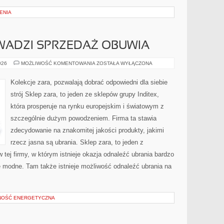
IENIA
WADZI SPRZEDAŻ OBUWIA
SKLEP
026
MOŻLIWOŚĆ KOMENTOWANIA
ZOSTAŁA WYŁĄCZONA
CCC,
PROWADZI
SPRZEDAŻ
Kolekcje zara, pozwalają dobrać odpowiedni dla siebie
OBUWIA
strój Sklep zara, to jeden ze sklepów grupy Inditex,
która prosperuje na rynku europejskim i światowym z
szczególnie dużym powodzeniem. Firma ta stawia
zdecydowanie na znakomitej jakości produkty, jakimi
rzecz jasna są ubrania. Sklep zara, to jeden z
tej firmy, w którym istnieje okazja odnaleźć ubrania bardzo
le modne. Tam także istnieje możliwość odnaleźć ubrania na
NOŚĆ ENERGETYCZNA