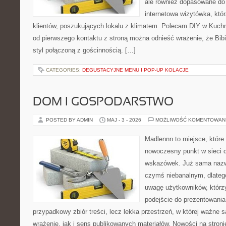
ale również dopasowane do
internetowa wizytówka, któ
klientów, poszukujących lokalu z klimatem. Polecam DIY w Kuchn
od pierwszego kontaktu z stroną można odnieść wrażenie, że Bibi
styl połączoną z gościnnością. […]
CATEGORIES:
DEGUSTACYJNE MENU I POP-UP KOLACJE
DOM I GOSPODARSTWO
POSTED BY ADMIN
MAJ - 3 - 2026
MOŻLIWOŚĆ KOMENTOWAN
Madlennn to miejsce, które
nowoczesny punkt w sieci 
wskazówek. Już sama nazwa
czymś niebanalnym, dlateg
uwagę użytkowników, którzy
podejście do prezentowania 
przypadkowy zbiór treści, lecz lekka przestrzeń, w której ważne 
wrażenie, jak i sens publikowanych materiałów. Nowości na stronie