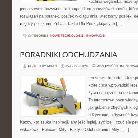
kuchnia wegańska może być 
jednocześnie pożywna. To kompendium pomysłów dla osób, które
rozwiązań na poranek, posiłek w ciągu dnia, wieczorny posiłek, 
między posiłkami. Zobacz także Dla Początkujących […]
CATEGORIES:
NOWE TECHNOLOGIE I INNOWACJE
PORADNIKI ODCHUDZANIA
POSTED BY ADMIN
KWI - 22 - 2026
MOŻLIWOŚĆ KOMENTOWA
ten serwis to portal, które
które chcą wprowadzić leps
życia i spojrzeć na codzie
To internetowa baza wiedz
jak gubienie zbędnych kil
odżywianie, aktywność fizy
Każdy, kto szuka inspiracji, aby jeść lepiej, żyć lżej i czuć się p
wskazówki. Polecam Mity i Fakty o Odchudzaniu i Mity i […]