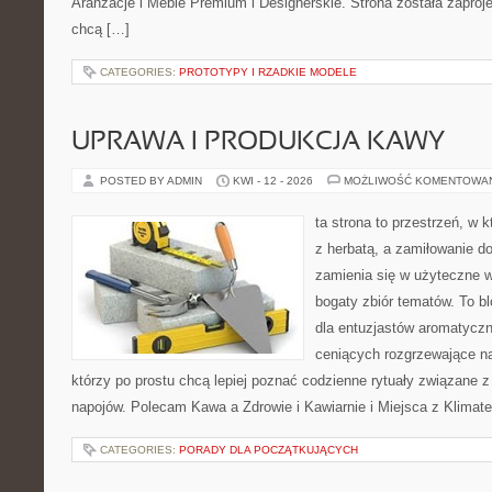
Aranżacje i Meble Premium i Designerskie. Strona została zaproj
chcą […]
CATEGORIES:
PROTOTYPY I RZADKIE MODELE
UPRAWA I PRODUKCJA KAWY
POSTED BY ADMIN
KWI - 12 - 2026
MOŻLIWOŚĆ KOMENTOWA
ta strona to przestrzeń, w 
z herbatą, a zamiłowanie 
zamienia się w użyteczne w
bogaty zbiór tematów. To bl
dla entuzjastów aromatycz
ceniących rozgrzewające na
którzy po prostu chcą lepiej poznać codzienne rytuały związane 
napojów. Polecam Kawa a Zdrowie i Kawiarnie i Miejsca z Klimat
CATEGORIES:
PORADY DLA POCZĄTKUJĄCYCH