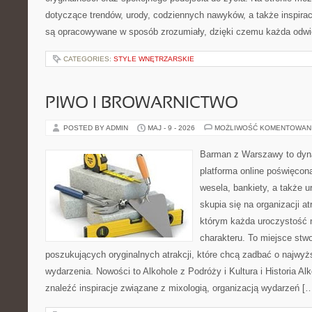
dotyczące trendów, urody, codziennych nawyków, a także inspiracj
są opracowywane w sposób zrozumiały, dzięki czemu każda odwi
CATEGORIES:
STYLE WNĘTRZARSKIE
PIWO I BROWARNICTWO
POSTED BY ADMIN
MAJ - 9 - 2026
MOŻLIWOŚĆ KOMENTOWAN
Barman z Warszawy to dyna
platforma online poświęcona
wesela, bankiety, a także u
skupia się na organizacji at
którym każda uroczystość 
charakteru. To miejsce stw
poszukujących oryginalnych atrakcji, które chcą zadbać o najw
wydarzenia. Nowości to Alkohole z Podróży i Kultura i Historia Al
znaleźć inspiracje związane z mixologią, organizacją wydarzeń [