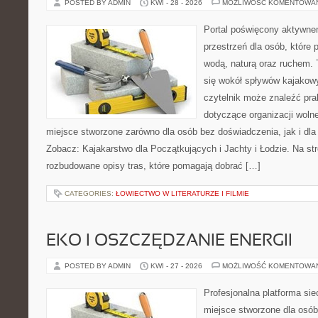
POSTED BY ADMIN
KWI - 28 - 2026
MOŻLIWOŚĆ KOMENTOWA
Portal poświęcony aktywne
przestrzeń dla osób, które 
wodą, naturą oraz ruchem. 
się wokół spływów kajakow
czytelnik może znaleźć pr
dotyczące organizacji woln
miejsce stworzone zarówno dla osób bez doświadczenia, jak i dl
Zobacz: Kajakarstwo dla Początkujących i Jachty i Łodzie. Na st
rozbudowane opisy tras, które pomagają dobrać […]
CATEGORIES:
ŁOWIECTWO W LITERATURZE I FILMIE
EKO I OSZCZĘDZANIE ENERGII
POSTED BY ADMIN
KWI - 27 - 2026
MOŻLIWOŚĆ KOMENTOWA
Profesjonalna platforma si
miejsce stworzone dla osób