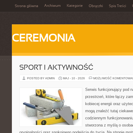
Archiwum
Kategorie
Strona główna
Obrączki
Spis Treści
CEREMONIA
SPORT I AKTYWNOŚĆ
POSTED BY ADMIN
MAJ - 10 - 2026
MOŻLIWOŚĆ KOMENTOWA
Serwis funkcjonujący pod 
przestrzeń, które łączy zam
kobiecej energii oraz użytec
mogą znaleźć tutaj ciekawe 
codziennym funkcjonowaniu.
stworzona z myślą o osobac
oryginalności oraz spokojnego podejścia do życia. Na stronie moż