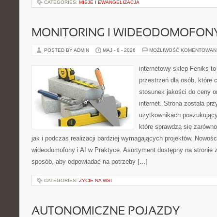
CATEGORIES:
MISJE I EWANGELIZACJA
MONITORING I WIDEODOMOFON
POSTED BY ADMIN
MAJ - 8 - 2026
MOŻLIWOŚĆ KOMENTOWAN
internetowy sklep Feniks to
przestrzeń dla osób, które 
stosunek jakości do ceny o
internet. Strona została pr
użytkownikach poszukujący
które sprawdzą się zarówno
jak i podczas realizacji bardziej wymagających projektów. Nowości
wideodomofony i AI w Praktyce. Asortyment dostępny na stronie 
sposób, aby odpowiadać na potrzeby […]
CATEGORIES:
ŻYCIE NA WSI
AUTONOMICZNE POJAZDY