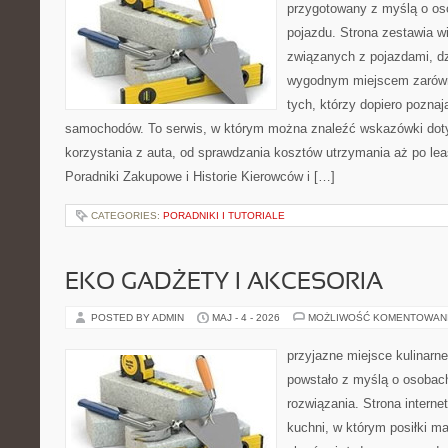
przygotowany z myślą o oso
pojazdu. Strona zestawia w
związanych z pojazdami, d
wygodnym miejscem zarówno
tych, którzy dopiero pozna
samochodów. To serwis, w którym można znaleźć wskazówki dot
korzystania z auta, od sprawdzania kosztów utrzymania aż po lea
Poradniki Zakupowe i Historie Kierowców i […]
CATEGORIES:
PORADNIKI I TUTORIALE
EKO GADŻETY I AKCESORIA
POSTED BY ADMIN
MAJ - 4 - 2026
MOŻLIWOŚĆ KOMENTOWAN
przyjazne miejsce kulinarne
powstało z myślą o osobac
rozwiązania. Strona interne
kuchni, w którym posiłki ma