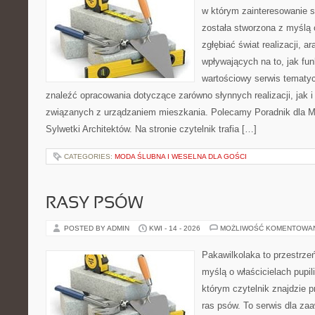
w którym zainteresowanie s
została stworzona z myślą 
zgłębiać świat realizacji, a
wpływających na to, jak fu
wartościowy serwis tematy
znaleźć opracowania dotyczące zarówno słynnych realizacji, jak
związanych z urządzaniem mieszkania. Polecamy Poradnik dla Mił
Sylwetki Architektów. Na stronie czytelnik trafia […]
CATEGORIES:
MODA ŚLUBNA I WESELNA DLA GOŚCI
RASY PSÓW
POSTED BY ADMIN
KWI - 14 - 2026
MOŻLIWOŚĆ KOMENTOWA
Pakawilkolaka to przestrzeń
myślą o właścicielach pupi
którym czytelnik znajdzie 
ras psów. To serwis dla z