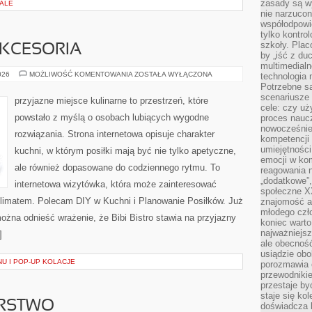
zasady są w
IALE
nie narzucon
współodpowie
tylko kontro
szkoły. Plac
AKCESORIA
by „iść z du
multimedialn
EKO
026
MOŻLIWOŚĆ KOMENTOWANIA
ZOSTAŁA WYŁĄCZONA
technologia 
GADŻETY
Potrzebne s
I
scenariusze 
AKCESORIA
przyjazne miejsce kulinarne to przestrzeń, które
cele: czy uż
powstało z myślą o osobach lubiących wygodne
proces naucz
nowocześnie”
rozwiązania. Strona internetowa opisuje charakter
kompetencji
umiejętności
kuchni, w którym posiłki mają być nie tylko apetyczne,
emocji w kom
ale również dopasowane do codziennego rytmu. To
reagowania n
„dodatkowe”
internetowa wizytówka, która może zainteresować
społeczne X
 klimatem. Polecam DIY w Kuchni i Planowanie Posiłków. Już
znajomość ap
młodego czł
ożna odnieść wrażenie, że Bibi Bistro stawia na przyjazny
koniec warto
najważniejsz
]
ale obecność
usiądzie obo
U I POP-UP KOLACJE
porozmawia o
przewodnikie
przestaje by
staje się ko
ARSTWO
doświadcza b