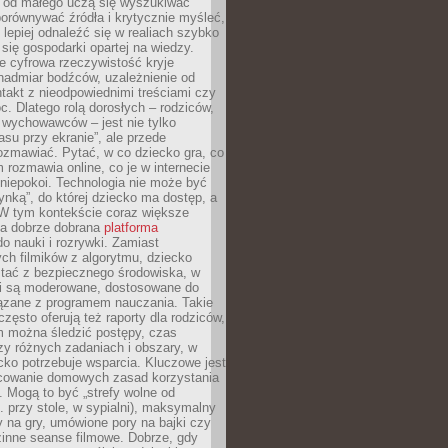
e od małego uczą się wyszukiwać
porównywać źródła i krytycznie myśleć,
lepiej odnaleźć się w realiach szybko
 się gospodarki opartej na wiedzy.
e cyfrowa rzeczywistość kryje
nadmiar bodźców, uzależnienie od
takt z nieodpowiednimi treściami czy
. Dlatego rolą dorosłych – rodziców,
i wychowawców – jest nie tylko
asu przy ekranie”, ale przede
ozmawiać. Pytać, w co dziecko gra, co
m rozmawia online, co je w internecie
 niepokoi. Technologia nie może być
ynką”, do której dziecko ma dostęp, a
 W tym kontekście coraz większe
a dobrze dobrana
platforma
o nauki i rozrywki. Zamiast
ch filmików z algorytmu, dziecko
tać z bezpiecznego środowiska, w
ci są moderowane, dostosowane do
iązane z programem nauczania. Takie
często oferują też raporty dla rodziców,
m można śledzić postępy, czas
y różnych zadaniach i obszary, w
cko potrzebuje wsparcia. Kluczowe jest
cowanie domowych zasad korzystania
i. Mogą to być „strefy wolne od
. przy stole, w sypialni), maksymalny
 na gry, umówione pory na bajki czy
zinne seanse filmowe. Dobrze, gdy