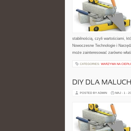
stabilnością, czyli wartościami, 
Nowoczesne Technologie i Narzędz
może zainteresować zarówno właści
CATEGORIES:
WARZYWA NA CIEPŁ
DIY DLA MALUC
POSTED BY ADMIN
MAJ - 1 - 2