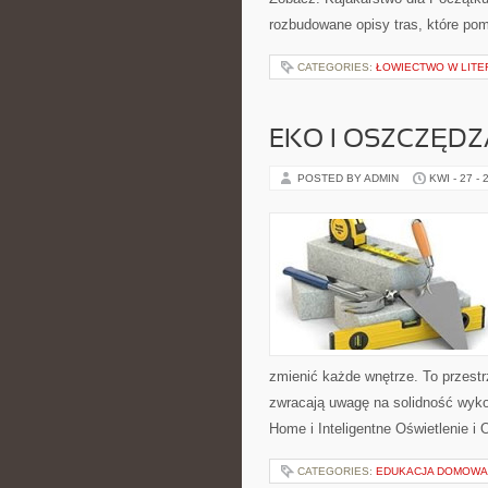
rozbudowane opisy tras, które po
CATEGORIES:
ŁOWIECTWO W LITER
EKO I OSZCZĘDZA
POSTED BY ADMIN
KWI - 27 - 
zmienić każde wnętrze. To przestrz
zwracają uwagę na solidność wyko
Home i Inteligentne Oświetlenie i 
CATEGORIES:
EDUKACJA DOMOWA 