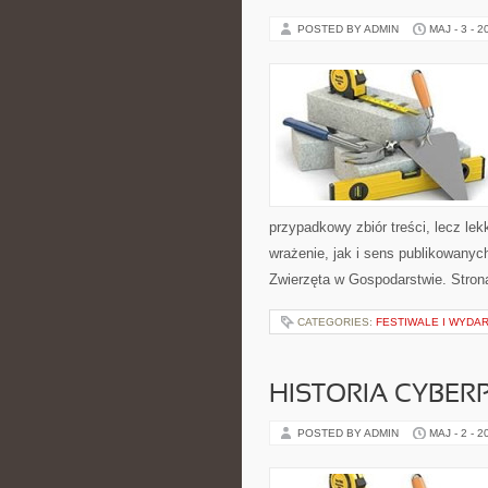
POSTED BY ADMIN
MAJ - 3 - 2
przypadkowy zbiór treści, lecz le
wrażenie, jak i sens publikowanych
Zwierzęta w Gospodarstwie. Stron
CATEGORIES:
FESTIWALE I WYDA
HISTORIA CYBER
POSTED BY ADMIN
MAJ - 2 - 2