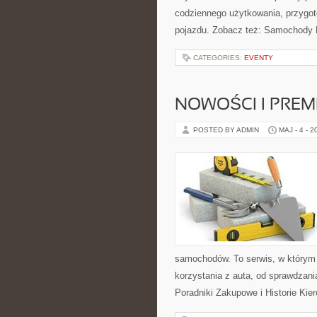
codziennego użytkowania, przygo
pojazdu. Zobacz też: Samochody E
CATEGORIES:
EVENTY
NOWOŚCI I PREM
POSTED BY ADMIN
MAJ - 4 - 2
samochodów. To serwis, w którym
korzystania z auta, od sprawdzani
Poradniki Zakupowe i Historie Kie