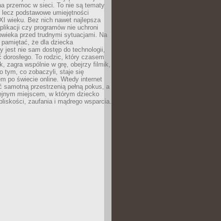
a przemoc w sieci. To nie są tematy
, lecz podstawowe umiejętności
XI wieku. Bez nich nawet najlepsza
likacji czy programów nie uchroni
owieka przed trudnymi sytuacjami. Na
 pamiętać, że dla dziecka
y jest nie sam dostęp do technologii,
 dorosłego. To rodzic, który czasem
k, zagra wspólnie w grę, obejrzy filmik,
 tym, co zobaczyli, staje się
m po świecie online. Wtedy internet
ć samotną przestrzenią pełną pokus, a
lejnym miejscem, w którym dziecko
liskości, zaufania i mądrego wsparcia.