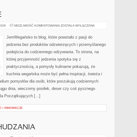
E
SZYBKIE
2026
MOŻLIWOŚĆ KOMENTOWANIA
ZOSTAŁA WYŁĄCZONA
I
PROSTE
JemWegańsko to blog, które powstało z pasji do
jedzenia bez produktów odzwierzęcych i przemyślanego
podejścia do codziennego odżywiania. To strona, na
której przyjemność jedzenia spotyka się z
praktycznością, a pomysły kulinarne pokazują, że
kuchnia wegańska może być pełna inspiracji, świeża i
dium pomysłów dla osób, które poszukują codziennych
iągu dnia, wieczorny posiłek, deser czy coś pysznego
Dla Początkujących […]
 I INNOWACJE
HUDZANIA