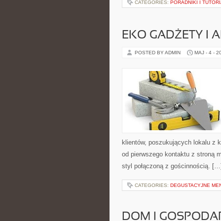
CATEGORIES:
PORADNIKI I TUTOR
EKO GADŻETY I 
POSTED BY ADMIN
MAJ - 4 - 2
klientów, poszukujących lokalu z
od pierwszego kontaktu z stroną m
styl połączoną z gościnnością. […
CATEGORIES:
DEGUSTACYJNE MEN
DOM I GOSPOD