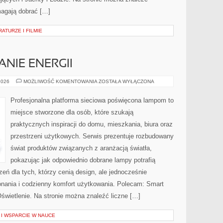
magają dobrać […]
ATURZE I FILMIE
NIE ENERGII
EKO
2026
MOŻLIWOŚĆ KOMENTOWANIA
ZOSTAŁA WYŁĄCZONA
I
OSZCZĘDZANIE
ENERGII
Profesjonalna platforma sieciowa poświęcona lampom to
miejsce stworzone dla osób, które szukają
praktycznych inspiracji do domu, mieszkania, biura oraz
przestrzeni użytkowych. Serwis prezentuje rozbudowany
świat produktów związanych z aranżacją światła,
pokazując jak odpowiednio dobrane lampy potrafią
eń dla tych, którzy cenią design, ale jednocześnie
nania i codzienny komfort użytkowania. Polecam: Smart
Oświetlenie. Na stronie można znaleźć liczne […]
I WSPARCIE W NAUCE