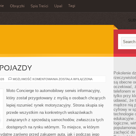
rie
Tagi
Obrączki
Spis Treści
Upał
SUB
POJAZDY
Pokolenie dz
rzeczywistośc
AUTONOMICZNE
026
MOŻLIWOŚĆ KOMENTOWANIA
ZOSTAŁA WYŁĄCZONA
są obecne od
POJAZDY
oczekiwać, ż
Moto Concierge to automobilowy serwis informacyjny,
telefonem w 
tylko przy k
który został przygotowany z myślą o osobach chcących
udawać, że t
mądrze nią p
lepiej rozumieć rynek motoryzacyjny. Strona skupia się
cyfrowy w s
przede wszystkim na konkretnych wskazówkach
technologie 
edukacyjne. 
związanych z sprzedażą samochodów, zwłaszcza tych
logiczne, wir
dostępnych na rynku wtórnym. To miejsce, w którym
popularnonau
zachęcić do
zydatne zarówno przed zakupem auta, jak i podczas jego