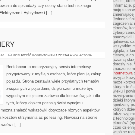
Dzieci, któr
informacje, 
towania do sprzedaży czy oceny stanu technicznego
mają szansę 
lektryczne i Hybrydowe i […]
zmieniającej
Jednocześni
zagrożenia: 
ekranów, kon
cyberprzemoc
nauczycieli 
„pilnować cz
IERY
wszystkim r
ogląda, z ki
cieszy, a co
NOWOŚCI
026
MOŻLIWOŚĆ KOMENTOWANIA
ZOSTAŁA WYŁĄCZONA
I
„czarną skrz
PREMIERY
dorosły nie.
Rentdabcar to motoryzacyjny serwis internetowy
znaczenie m
internetowa
d
przygotowany z myślą o osobach, które planują zakup
przypadkowy
pojazdu. Strona zestawia wiele przydatnych tematów
może korzys
którym treś
związanych z pojazdami, dzięki czemu może być
wieku i pow
wygodnym miejscem zarówno dla kierowców, jak i dla
rozwiązania 
dzięki który
tych, którzy dopiero poznają świat wynajmu
spędzany prz
których dzie
 można znaleźć wskazówki dotyczące różnych aspektów
także wypra
a kosztów utrzymania aż po leasing. Nowości na stronie
z technologi
ekranów” (np
rowców i […]
czas dzienny
wspólne rod