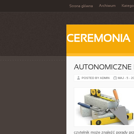
Archiwum
Katego
Strona główna
CEREMONIA
AUTONOMICZNE 
POSTED BY ADMIN
MAJ - 5 - 2
czytelnik może znaleźć porady pr