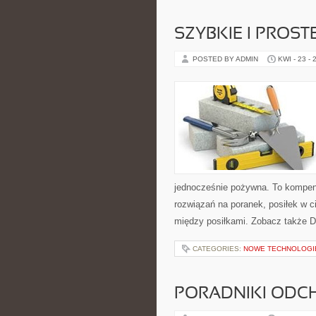
SZYBKIE I PROST
POSTED BY ADMIN
KWI - 23 - 
jednocześnie pożywna. To kompen
rozwiązań na poranek, posiłek w c
między posiłkami. Zobacz także 
CATEGORIES:
NOWE TECHNOLOGIE
PORADNIKI ODC