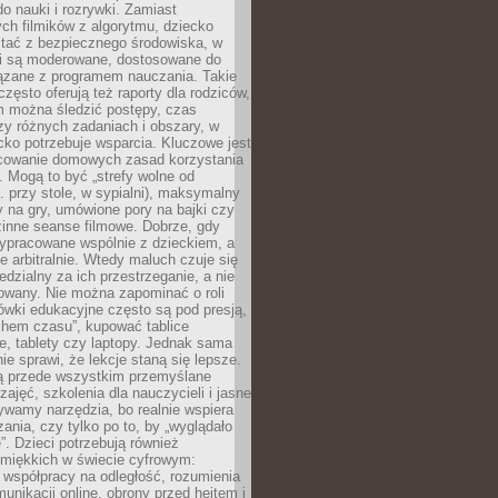
o nauki i rozrywki. Zamiast
ch filmików z algorytmu, dziecko
tać z bezpiecznego środowiska, w
ci są moderowane, dostosowane do
iązane z programem nauczania. Takie
często oferują też raporty dla rodziców,
m można śledzić postępy, czas
y różnych zadaniach i obszary, w
cko potrzebuje wsparcia. Kluczowe jest
cowanie domowych zasad korzystania
i. Mogą to być „strefy wolne od
. przy stole, w sypialni), maksymalny
 na gry, umówione pory na bajki czy
zinne seanse filmowe. Dobrze, gdy
ypracowane wspólnie z dzieckiem, a
e arbitralnie. Wtedy maluch czuje się
dzialny za ich przestrzeganie, a nie
lowany. Nie można zapominać o roli
ówki edukacyjne często są pod presją,
chem czasu”, kupować tablice
e, tablety czy laptopy. Jednak sama
nie sprawi, że lekcje staną się lepsze.
ą przede wszystkim przemyślane
zajęć, szkolenia dla nauczycieli i jasne
ywamy narzędzia, bo realnie wspiera
ania, czy tylko po to, by „wyglądało
. Dzieci potrzebują również
 miękkich w świecie cyfrowym:
 współpracy na odległość, rozumienia
unikacji online, obrony przed hejtem i