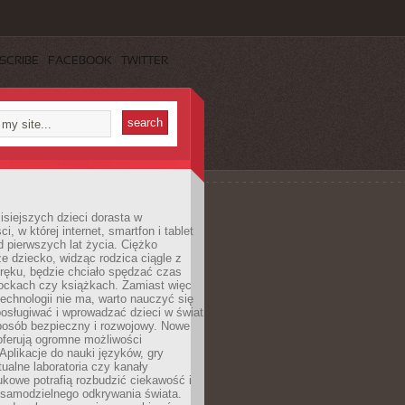
SCRIBE
FACEBOOK
TWITTER
isiejszych dzieci dorasta w
i, w której internet, smartfon i tablet
 pierwszych lat życia. Ciężko
e dziecko, widząc rodzica ciągle z
ręku, będzie chciało spędzać czas
lockach czy książkach. Zamiast więc
echnologii nie ma, warto nauczyć się
osługiwać i wprowadzać dzieci w świat
posób bezpieczny i rozwojowy. Nowe
oferują ogromne możliwości
Aplikacje do nauki języków, gry
tualne laboratoria czy kanały
kowe potrafią rozbudzić ciekawość i
 samodzielnego odkrywania świata.