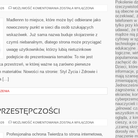
Pokolenie dz
rzeczywistośc
DOM
026
MOŻLIWOŚĆ KOMENTOWANIA
ZOSTAŁA WYŁĄCZONA
są obecne od
I
GOSPODARSTWO
oczekiwać, ż
Madlennn to miejsce, które może być odbierane jako
telefonem w 
tylko przy k
nowoczesny punkt w sieci dla osób szukających
udawać, że t
mądrze nią p
wskazówek. Już sama nazwa buduje skojarzenie z
cyfrowy w s
czymś niebanalnym, dlatego strona może przyciągać
technologie 
edukacyjne. 
uwagę użytkowników, którzy lubią nietuzinkowe
logiczne, wir
podejście do prezentowania tematów. To nie jest
popularnonau
zachęcić do
kka przestrzeń, w której ważne są zarówno pierwsze
Dzieci, któr
informacje, 
 materiałów. Nowości na stronie: Styl Życia i Zdrowie i
mają szansę 
a […]
zmieniającej
Jednocześni
zagrożenia: 
RZENIA
ekranów, kon
cyberprzemoc
nauczycieli 
„pilnować cz
PRZESTĘPCZOŚCI
wszystkim r
ogląda, z ki
cieszy, a co
HISTORIA
026
MOŻLIWOŚĆ KOMENTOWANIA
ZOSTAŁA WYŁĄCZONA
CYBERPRZESTĘPCZOŚCI
„czarną skrz
dorosły nie.
Profesjonalna ochrona Twierdza to strona internetowa,
znaczenie m