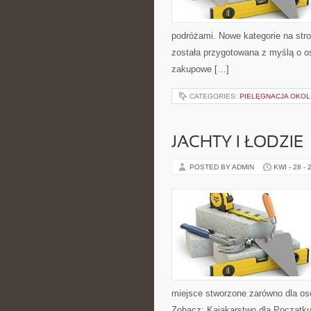
podróżami. Nowe kategorie na stro
została przygotowana z myślą o 
zakupowe […]
CATEGORIES:
PIELĘGNACJA OKOL
JACHTY I ŁODZIE
POSTED BY ADMIN
KWI - 28 - 
miejsce stworzone zarówno dla os
Zobacz: Kajakarstwo dla Początkuj