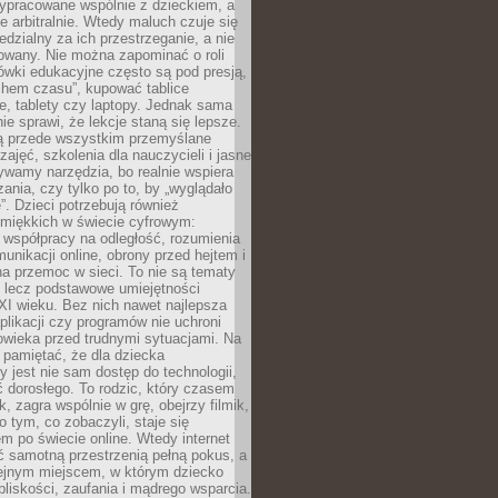
ypracowane wspólnie z dzieckiem, a
e arbitralnie. Wtedy maluch czuje się
dzialny za ich przestrzeganie, a nie
lowany. Nie można zapominać o roli
ówki edukacyjne często są pod presją,
chem czasu”, kupować tablice
e, tablety czy laptopy. Jednak sama
nie sprawi, że lekcje staną się lepsze.
ą przede wszystkim przemyślane
zajęć, szkolenia dla nauczycieli i jasne
ywamy narzędzia, bo realnie wspiera
ania, czy tylko po to, by „wyglądało
. Dzieci potrzebują również
 miękkich w świecie cyfrowym:
 współpracy na odległość, rozumienia
unikacji online, obrony przed hejtem i
a przemoc w sieci. To nie są tematy
, lecz podstawowe umiejętności
XI wieku. Bez nich nawet najlepsza
likacji czy programów nie uchroni
owieka przed trudnymi sytuacjami. Na
 pamiętać, że dla dziecka
y jest nie sam dostęp do technologii,
 dorosłego. To rodzic, który czasem
k, zagra wspólnie w grę, obejrzy filmik,
 tym, co zobaczyli, staje się
m po świecie online. Wtedy internet
ć samotną przestrzenią pełną pokus, a
lejnym miejscem, w którym dziecko
liskości, zaufania i mądrego wsparcia.