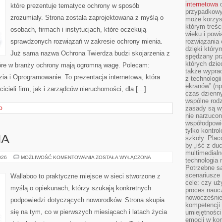
internetowa
d
które prezentuje tematyce ochrony w sposób
przypadkowy
zrozumiały. Strona została zaprojektowana z myślą o
może korzys
którym treś
osobach, firmach i instytucjach, które oczekują
wieku i pow
sprawdzonych rozwiązań w zakresie ochrony mienia.
rozwiązania 
dzięki który
Już sama nazwa Ochrona Twierdza budzi skojarzenia z
spędzany prz
których dzie
które w branży ochrony mają ogromną wagę. Polecam:
także wypra
ia i Oprogramowanie. To prezentacja internetowa, która
z technologi
ekranów” (np
cieli firm, jak i zarządców nieruchomości, dla […]
czas dzienny
wspólne rod
zasady są w
O
nie narzucon
współodpowie
tylko kontro
szkoły. Plac
HA
by „iść z du
multimedialn
DIY
026
MOŻLIWOŚĆ KOMENTOWANIA
ZOSTAŁA WYŁĄCZONA
technologia 
DLA
Potrzebne s
MALUCHA
scenariusze 
Wallaboo to praktyczne miejsce w sieci stworzone z
cele: czy uż
myślą o opiekunach, którzy szukają konkretnych
proces naucz
nowocześnie”
podpowiedzi dotyczących noworodków. Strona skupia
kompetencji
się na tym, co w pierwszych miesiącach i latach życia
umiejętności
emocji w kom