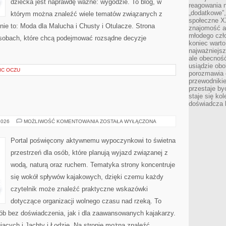
dziecka jest naprawdę ważne: wygodzie. To blog, w
reagowania n
„dodatkowe”
którym można znaleźć wiele tematów związanych z
społeczne X
nie to: Moda dla Malucha i Chusty i Otulacze. Strona
znajomość ap
młodego czł
osobach, które chcą podejmować rozsądne decyzje
koniec warto
najważniejsz
ale obecność
usiądzie obo
IC OCZU
porozmawia o
przewodnikie
przestaje by
staje się ko
doświadcza b
JACHTY
2026
MOŻLIWOŚĆ KOMENTOWANIA
ZOSTAŁA WYŁĄCZONA
I
ŁODZIE
Portal poświęcony aktywnemu wypoczynkowi to świetna
przestrzeń dla osób, które planują wyjazd związanej z
wodą, naturą oraz ruchem. Tematyka strony koncentruje
się wokół spływów kajakowych, dzięki czemu każdy
czytelnik może znaleźć praktyczne wskazówki
dotyczące organizacji wolnego czasu nad rzeką. To
ób bez doświadczenia, jak i dla zaawansowanych kajakarzy.
ących i Jachty i Łodzie. Na stronie można znaleźć