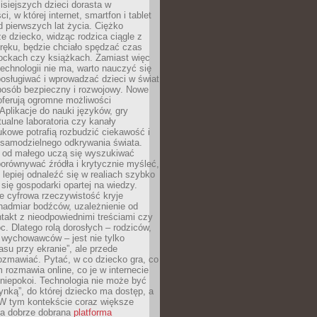
isiejszych dzieci dorasta w
i, w której internet, smartfon i tablet
 pierwszych lat życia. Ciężko
e dziecko, widząc rodzica ciągle z
ręku, będzie chciało spędzać czas
lockach czy książkach. Zamiast więc
echnologii nie ma, warto nauczyć się
osługiwać i wprowadzać dzieci w świat
posób bezpieczny i rozwojowy. Nowe
oferują ogromne możliwości
Aplikacje do nauki języków, gry
tualne laboratoria czy kanały
kowe potrafią rozbudzić ciekawość i
 samodzielnego odkrywania świata.
e od małego uczą się wyszukiwać
porównywać źródła i krytycznie myśleć,
lepiej odnaleźć się w realiach szybko
 się gospodarki opartej na wiedzy.
e cyfrowa rzeczywistość kryje
nadmiar bodźców, uzależnienie od
takt z nieodpowiednimi treściami czy
. Dlatego rolą dorosłych – rodziców,
i wychowawców – jest nie tylko
asu przy ekranie”, ale przede
ozmawiać. Pytać, w co dziecko gra, co
m rozmawia online, co je w internecie
 niepokoi. Technologia nie może być
ynką”, do której dziecko ma dostęp, a
 W tym kontekście coraz większe
a dobrze dobrana
platforma