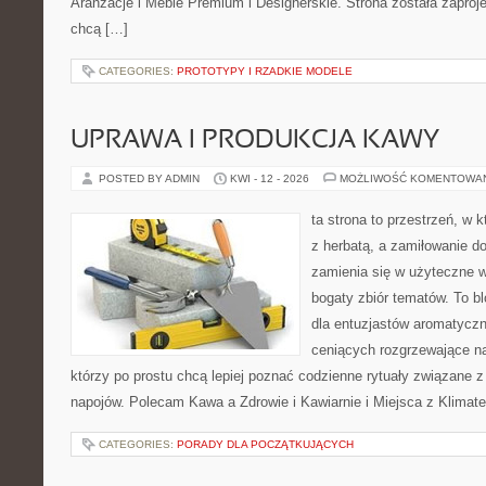
Aranżacje i Meble Premium i Designerskie. Strona została zaproj
chcą […]
CATEGORIES:
PROTOTYPY I RZADKIE MODELE
UPRAWA I PRODUKCJA KAWY
POSTED BY ADMIN
KWI - 12 - 2026
MOŻLIWOŚĆ KOMENTOWA
ta strona to przestrzeń, w 
z herbatą, a zamiłowanie 
zamienia się w użyteczne w
bogaty zbiór tematów. To bl
dla entuzjastów aromatycz
ceniących rozgrzewające na
którzy po prostu chcą lepiej poznać codzienne rytuały związane 
napojów. Polecam Kawa a Zdrowie i Kawiarnie i Miejsca z Klimat
CATEGORIES:
PORADY DLA POCZĄTKUJĄCYCH