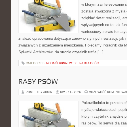
w którym zainteresowanie s
została stworzona z myślą 
zgłębiać świat realizacji, a
wpływających na to, jak fu
wartościowy serwis tematy
znaleźć opracowania dotyczące zarówno słynnych realizacji, jak
związanych z urządzaniem mieszkania. Polecamy Poradnik dla Mił
Sylwetki Architektów. Na stronie czytelnik trafia […]
CATEGORIES:
MODA ŚLUBNA I WESELNA DLA GOŚCI
RASY PSÓW
POSTED BY ADMIN
KWI - 14 - 2026
MOŻLIWOŚĆ KOMENTOWA
Pakawilkolaka to przestrzeń
myślą o właścicielach pupi
którym czytelnik znajdzie 
ras psów. To serwis dla z