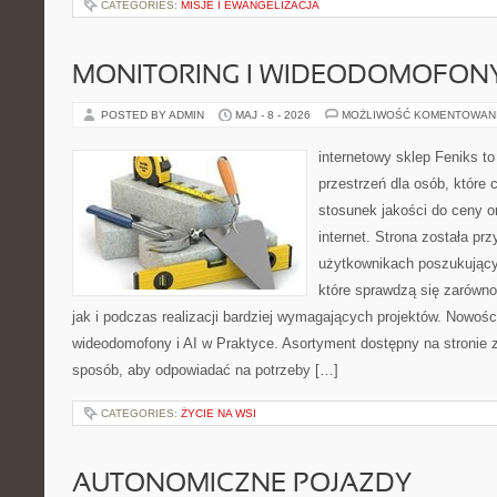
CATEGORIES:
MISJE I EWANGELIZACJA
MONITORING I WIDEODOMOFON
POSTED BY ADMIN
MAJ - 8 - 2026
MOŻLIWOŚĆ KOMENTOWAN
internetowy sklep Feniks to
przestrzeń dla osób, które 
stosunek jakości do ceny o
internet. Strona została pr
użytkownikach poszukujący
które sprawdzą się zarówno
jak i podczas realizacji bardziej wymagających projektów. Nowości
wideodomofony i AI w Praktyce. Asortyment dostępny na stronie 
sposób, aby odpowiadać na potrzeby […]
CATEGORIES:
ŻYCIE NA WSI
AUTONOMICZNE POJAZDY