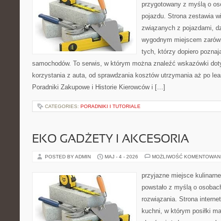
przygotowany z myślą o oso
pojazdu. Strona zestawia w
związanych z pojazdami, d
wygodnym miejscem zarówno
tych, którzy dopiero pozna
samochodów. To serwis, w którym można znaleźć wskazówki dot
korzystania z auta, od sprawdzania kosztów utrzymania aż po lea
Poradniki Zakupowe i Historie Kierowców i […]
CATEGORIES:
PORADNIKI I TUTORIALE
EKO GADŻETY I AKCESORIA
POSTED BY ADMIN
MAJ - 4 - 2026
MOŻLIWOŚĆ KOMENTOWAN
przyjazne miejsce kulinarne
powstało z myślą o osobac
rozwiązania. Strona interne
kuchni, w którym posiłki ma