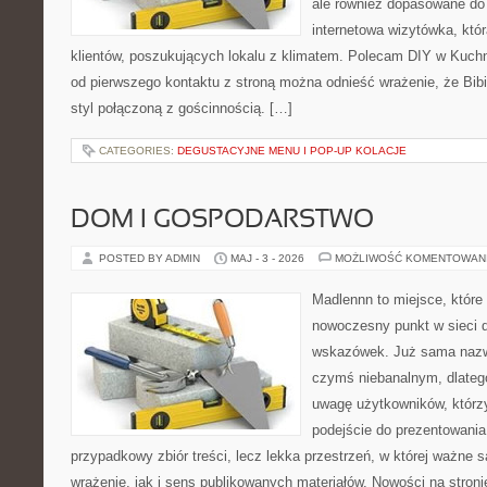
ale również dopasowane do
internetowa wizytówka, któ
klientów, poszukujących lokalu z klimatem. Polecam DIY w Kuchn
od pierwszego kontaktu z stroną można odnieść wrażenie, że Bibi
styl połączoną z gościnnością. […]
CATEGORIES:
DEGUSTACYJNE MENU I POP-UP KOLACJE
DOM I GOSPODARSTWO
POSTED BY ADMIN
MAJ - 3 - 2026
MOŻLIWOŚĆ KOMENTOWAN
Madlennn to miejsce, które
nowoczesny punkt w sieci 
wskazówek. Już sama nazwa
czymś niebanalnym, dlateg
uwagę użytkowników, którzy
podejście do prezentowania 
przypadkowy zbiór treści, lecz lekka przestrzeń, w której ważne 
wrażenie, jak i sens publikowanych materiałów. Nowości na stronie