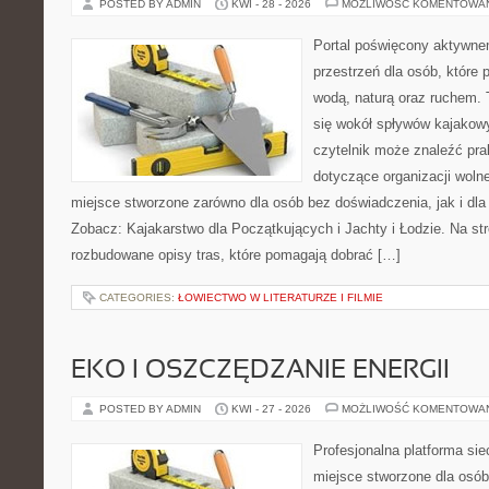
POSTED BY ADMIN
KWI - 28 - 2026
MOŻLIWOŚĆ KOMENTOWA
Portal poświęcony aktywne
przestrzeń dla osób, które 
wodą, naturą oraz ruchem. 
się wokół spływów kajakow
czytelnik może znaleźć pr
dotyczące organizacji woln
miejsce stworzone zarówno dla osób bez doświadczenia, jak i dl
Zobacz: Kajakarstwo dla Początkujących i Jachty i Łodzie. Na st
rozbudowane opisy tras, które pomagają dobrać […]
CATEGORIES:
ŁOWIECTWO W LITERATURZE I FILMIE
EKO I OSZCZĘDZANIE ENERGII
POSTED BY ADMIN
KWI - 27 - 2026
MOŻLIWOŚĆ KOMENTOWA
Profesjonalna platforma si
miejsce stworzone dla osób