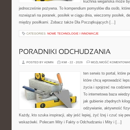
kuchnia wegańska może być 
jednocześnie pożywna. To kompendium pomysłów dla osób, które
rozwiązań na poranek, posiłek w ciągu dnia, wieczorny posiłek, 
między posiłkami. Zobacz także Dla Początkujących […]
CATEGORIES:
NOWE TECHNOLOGIE I INNOWACJE
PORADNIKI ODCHUDZANIA
POSTED BY ADMIN
KWI - 22 - 2026
MOŻLIWOŚĆ KOMENTOWA
ten serwis to portal, które
które chcą wprowadzić leps
życia i spojrzeć na codzie
To internetowa baza wiedz
jak gubienie zbędnych kil
odżywianie, aktywność fizy
Każdy, kto szuka inspiracji, aby jeść lepiej, żyć lżej i czuć się p
wskazówki. Polecam Mity i Fakty o Odchudzaniu i Mity i […]