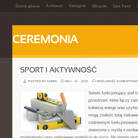
Archiwum
Kategorie
Strona główna
Obrączki
Spis Treści
CEREMONIA
SPORT I AKTYWNOŚĆ
POSTED BY ADMIN
MAJ - 10 - 2026
MOŻLIWOŚĆ KOMENTOWA
Serwis funkcjonujący pod 
przestrzeń, które łączy zam
kobiecej energii oraz użytec
mogą znaleźć tutaj ciekawe 
codziennym funkcjonowaniu.
stworzona z myślą o osobac
oryginalności oraz spokojnego podejścia do życia. Na stronie moż