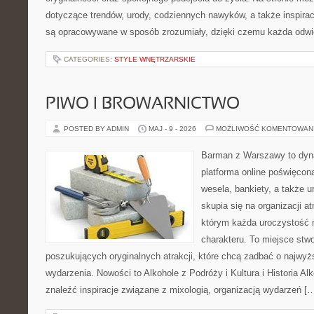
dotyczące trendów, urody, codziennych nawyków, a także inspiracj
są opracowywane w sposób zrozumiały, dzięki czemu każda odwi
CATEGORIES:
STYLE WNĘTRZARSKIE
PIWO I BROWARNICTWO
POSTED BY ADMIN
MAJ - 9 - 2026
MOŻLIWOŚĆ KOMENTOWAN
Barman z Warszawy to dyna
platforma online poświęcona
wesela, bankiety, a także u
skupia się na organizacji at
którym każda uroczystość 
charakteru. To miejsce stw
poszukujących oryginalnych atrakcji, które chcą zadbać o najw
wydarzenia. Nowości to Alkohole z Podróży i Kultura i Historia Al
znaleźć inspiracje związane z mixologią, organizacją wydarzeń [