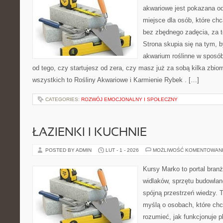
akwariowe jest pokazana od
miejsce dla osób, które ch
bez zbędnego zadęcia, za t
Strona skupia się na tym, 
akwarium roślinne w sposób
od tego, czy startujesz od zera, czy masz już za sobą kilka zbior
wszystkich to Rośliny Akwariowe i Karmienie Rybek . […]
CATEGORIES:
ROZWÓJ EMOCJONALNY I SPOŁECZNY
ŁAZIENKI I KUCHNIE
POSTED BY ADMIN
LUT - 1 - 2026
MOŻLIWOŚĆ KOMENTOWAN
Kursy Marko to portal branż
widlaków, sprzętu budowlan
spójną przestrzeń wiedzy. 
myślą o osobach, które chc
rozumieć, jak funkcjonuje 