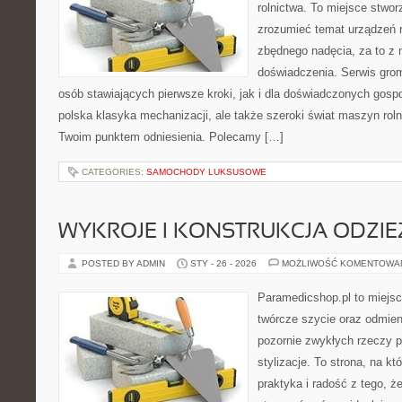
rolnictwa. To miejsce stwor
zrozumieć temat urządzeń r
zbędnego nadęcia, za to z 
doświadczenia. Serwis grom
osób stawiających pierwsze kroki, jak i dla doświadczonych gospod
polska klasyka mechanizacji, ale także szeroki świat maszyn rol
Twoim punktem odniesienia. Polecamy […]
CATEGORIES:
SAMOCHODY LUKSUSOWE
WYKROJE I KONSTRUKCJA ODZIE
POSTED BY ADMIN
STY - 26 - 2026
MOŻLIWOŚĆ KOMENTOWA
Paramedicshop.pl to miejsc
twórcze szycie oraz odmieni
pozornie zwykłych rzeczy p
stylizacje. To strona, na kt
praktyka i radość z tego, 