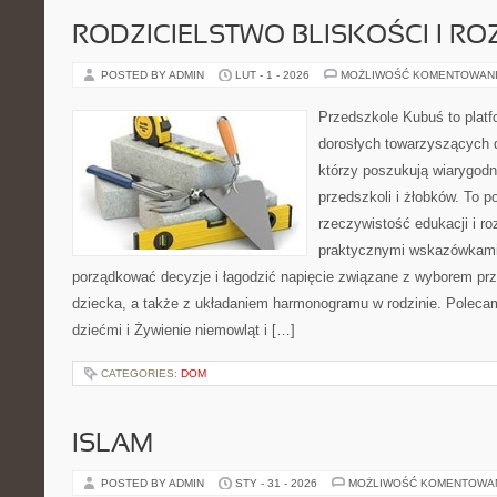
RODZICIELSTWO BLISKOŚCI I RO
POSTED BY ADMIN
LUT - 1 - 2026
MOŻLIWOŚĆ KOMENTOWAN
Przedszkole Kubuś to plat
dorosłych towarzyszących 
którzy poszukują wiarygodn
przedszkoli i żłobków. To p
rzeczywistość edukacji i ro
praktycznymi wskazówkami.
porządkować decyzje i łagodzić napięcie związane z wyborem pr
dziecka, a także z układaniem harmonogramu w rodzinie. Polecam
dziećmi i Żywienie niemowląt i […]
CATEGORIES:
DOM
ISLAM
POSTED BY ADMIN
STY - 31 - 2026
MOŻLIWOŚĆ KOMENTOWA