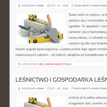
POSTED BY ADMIN
STY - 27 - 2026
MOŻLIWOŚĆ KOMENTOWA
Świat roślin to miejsce, w k
spotyka się z rzemiosłem w 
ogrodów. To opowieść o tym
zamienić się w harmonijną p
rosną zdrowo, a człowiek 
centrum tej idei stoi Kraków 
którym pogoda bywa kapryśna, a jednocześnie daje ogrom możliw
nowoczesnych założeń – od małych zakątków po kompleksowe in
CATEGORIES:
WELL-BEING NAUCZYCIELA
LEŚNICTWO I GOSPODARKA LEŚ
POSTED BY ADMIN
STY - 26 - 2026
MOŻLIWOŚĆ KOMENTOWA
e-Ursus.pl to pełna witry
uciągowym oraz szeroko ro