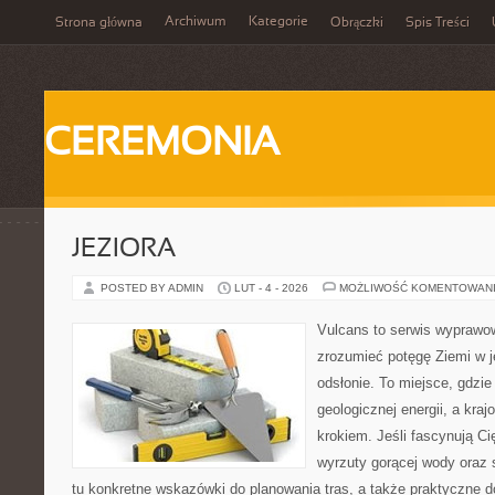
Archiwum
Kategorie
Strona główna
Obrączki
Spis Treści
CEREMONIA
JEZIORA
POSTED BY ADMIN
LUT - 4 - 2026
MOŻLIWOŚĆ KOMENTOWAN
Vulcans to serwis wyprawow
zrozumieć potęgę Ziemi w je
odsłonie. To miejsce, gdzie 
geologicznej energii, a kra
krokiem. Jeśli fascynują Ci
wyrzuty gorącej wody oraz 
tu konkretne wskazówki do planowania tras, a także praktyczne d