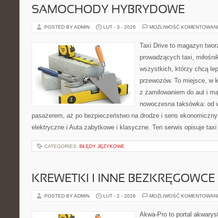
SAMOCHODY HYBRYDOWE
POSTED BY ADMIN
LUT - 3 - 2026
MOŻLIWOŚĆ KOMENTOWAN
Taxi Drive to magazyn twor
prowadzących taxi, miłośn
wszystkich, którzy chcą lep
przewozów. To miejsce, w k
z zamiłowaniem do aut i mą
nowoczesna taksówka: od w
pasażerem, aż po bezpieczeństwo na drodze i sens ekonomiczny
elektryczne i Auta zabytkowe i klasyczne. Ten serwis opisuje taxi
CATEGORIES:
BŁĘDY JĘZYKOWE
KREWETKI I INNE BEZKRĘGOWCE
POSTED BY ADMIN
LUT - 2 - 2026
MOŻLIWOŚĆ KOMENTOWAN
Akwa-Pro to portal akwarys