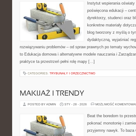
Instytut wspierania oświaty
poświęcona edukacji – cent
dyrektorzy, studenci oraz 
konkretne materiały dotycz
blog tworzony z myślą o ty
dydaktyczną, wyjaśniać re
rozwiązywaniu problemów – od spraw prawnych po tematy wycho
to Edukacja domowa i alternatywne modele nauczania i Zarządza
praktyce ta przestrzeń pełni rolę mapy […]
CATEGORIES:
TRYBUNAŁY I ORZECZNICTWO
MAKIJAŻ I TRENDY
POSTED BY ADMIN
STY - 28 - 2026
MOŻLIWOŚĆ KOMENTOWA
Beat the boredom to przest
pokonać monotonię i zamie
przyjemny nawyk. To baza 