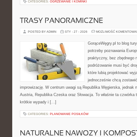
CATEGORIES:
OGRZEWANIE I KOMINKI
TRASY PANORAMICZNE
POSTED BY ADMIN
STY - 27 - 2026
MOŻLIWOŚĆ KOMENTOWA
GorąceWęgry.pl to blog tury
potrzeby poznawania Euro
praktyczny, bez zbędnego n
podróżowanie musi być drog
które lubią projektować wyj
jednocześnie chcą zostawić
improwizację. W centrum uwagi są Republika Węgierska, jednak nat
Austria, Republika Czeska oraz Słowacja. To właśnie ta czwórka 
krótkie wypady i […]
CATEGORIES:
PLANOWANIE POSIŁKÓW
NATURALNE NAWOZY I KOMPOS