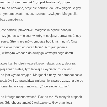
dzieć „to jest smutek”, „to jest frustracja”, „to jest
 to, co nazwane, staje się bardziej do udźwignięcia. A gdy
 z tym pracować: możesz szukać rozwiązań. Margoseila
 bez zamrożenia.
 jest bardziej prawdziwe, Margoseila będzie dobrym
, czy jesteś w miejscu, w którym czujesz sprawczość, czy
zenie. Strona nie mówi: „musisz być kimś innym”. Ona
siebie rozumieć coraz lepiej”. A to jest jeden z
es, w którym wracasz do swojego wewnętrznego domu.
kawostka. To rdzeń wszystkiego: relacji, pracy, decyzji,
iej znasz siebie, tym łatwiej Ci wybierać to, co jest
, co jest wyniszczające. Margoseila uczy, że samopoznanie
m bodźców. I że prawdziwa zmiana nie zawsze zaczyna się od
o momentu, w którym mówisz: „Chcę siebie poznać”.
, do którego można wracać. Raz po raz. W różnych etapach
łowę. Gdy chcesz znaleźć wskazówkę. Gdy pragniesz