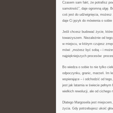
Czasem sam fakt, że potrafisz powie
samotność”, daje ogromną ulgę. Bo
coś jest do udźwignięcia, możesz
daje Ci język do mówienia o sobie
Jeśli chcesz budować życie, które
towarzyszem. Niezależnie od tego
w miejscu, w którym czujesz zmęc
mówi: „możesz być sobą – i możesz 
najpiękniejszych procesów: proc
Bo wiedza o sobie to nie tylko cie
odpoczynku, granic, marzeń. Im lep
wspierające – i odchodzić od tego
jest jak latarnia w świecie pełny
wielkich rewolucji, ale od cicheg
Dlatego Margoseila jest miejscem
życia. Gdy potrzebujesz ukoić g