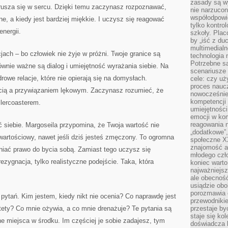
zasady są w
rusza się w sercu. Dzięki temu zaczynasz rozpoznawać,
nie narzucon
współodpowie
e, a kiedy jest bardziej miękkie. I uczysz się reagować
tylko kontro
energii.
szkoły. Plac
by „iść z du
multimedialn
cjach – bo człowiek nie żyje w próżni. Twoje granice są
technologia 
Potrzebne s
ównie ważne są dialog i umiejętność wyrażania siebie. Na
scenariusze 
rowe relacje, które nie opierają się na domysłach.
cele: czy uż
proces naucz
ścią a przywiązaniem lękowym. Zaczynasz rozumieć, że
nowocześnie”
kompetencji
llercoasterem.
umiejętności
emocji w kom
reagowania n
siebie. Margoseila przypomina, że Twoja wartość nie
„dodatkowe”
wartościowy, nawet jeśli dziś jesteś zmęczony. To ogromna
społeczne X
znajomość ap
niać prawo do bycia sobą. Zamiast tego uczysz się
młodego czł
 rezygnacja, tylko realistyczne podejście. Taka, która
koniec warto
najważniejsz
ale obecność
usiądzie obo
porozmawia o
ytań. Kim jestem, kiedy nikt nie ocenia? Co naprawdę jest
przewodnikie
tety? Co mnie ożywia, a co mnie drenażuje? Te pytania są
przestaje by
staje się ko
ne miejsca w środku. Im częściej je sobie zadajesz, tym
doświadcza b