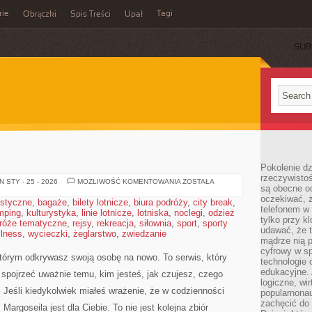
rie
Tagi
Obrączki
Spis Treści
Upał
SUB
Pokolenie dz
rzeczywistośc
HOROSKOP
 STY - 25 - 2026
MOŻLIWOŚĆ KOMENTOWANIA
ZOSTAŁA
są obecne od
oczekiwać, ż
ystyczne
,
bagaże
,
bilety lotnicze
,
biura podróży
,
city break
,
telefonem w 
mping
,
kulturystyka
,
linie lotnicze
,
lotniska
,
noclegi
,
odzież
tylko przy k
róże tematyczne
,
rejsy
,
rekreacja
,
siłownia
,
sport
,
sporty
udawać, że t
llness
,
wycieczki
,
żeglarstwo
,
zwiedzanie
mądrze nią p
cyfrowy w s
którym odkrywasz swoją osobę na nowo. To serwis, który
technologie 
edukacyjne. 
spojrzeć uważnie temu, kim jesteś, jak czujesz, czego
logiczne, wir
Jeśli kiedykolwiek miałeś wrażenie, że w codzienności
popularnonau
zachęcić do
 Margoseila jest dla Ciebie. To nie jest kolejna zbiór