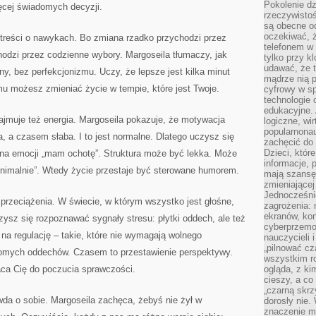
Pokolenie dz
ęcej świadomych decyzji.
rzeczywistośc
są obecne od
oczekiwać, ż
 treści o nawykach. Bo zmiana rzadko przychodzi przez
telefonem w 
chodzi przez codzienne wybory. Margoseila tłumaczy, jak
tylko przy k
udawać, że t
, bez perfekcjonizmu. Uczy, że lepsze jest kilka minut
mądrze nią p
emu możesz zmieniać życie w tempie, które jest Twoje.
cyfrowy w s
technologie 
edukacyjne. 
ajmuje też energia. Margoseila pokazuje, że motywacja
logiczne, wir
popularnonau
a, a czasem słaba. I to jest normalne. Dlatego uczysz się
zachęcić do
Dzieci, któr
o na emocji „mam ochotę”. Struktura może być lekka. Może
informacje, 
inimalnie”. Wtedy życie przestaje być sterowane humorem.
mają szansę 
zmieniającej
Jednocześni
przeciążenia. W świecie, w którym wszystko jest głośne,
zagrożenia: 
ekranów, kon
zysz się rozpoznawać sygnały stresu: płytki oddech, ale też
cyberprzemoc
na regulację – takie, które nie wymagają wolnego
nauczycieli 
„pilnować cz
omych oddechów. Czasem to przestawienie perspektywy.
wszystkim r
aca Cię do poczucia sprawczości.
ogląda, z ki
cieszy, a co
„czarną skrz
da o sobie. Margoseila zachęca, żebyś nie żył w
dorosły nie.
znaczenie m