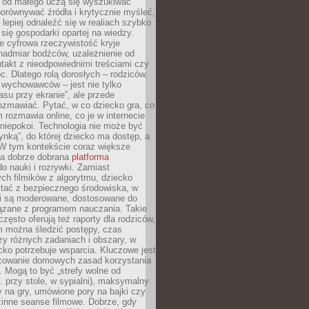
e od małego uczą się wyszukiwać
porównywać źródła i krytycznie myśleć,
lepiej odnaleźć się w realiach szybko
 się gospodarki opartej na wiedzy.
e cyfrowa rzeczywistość kryje
nadmiar bodźców, uzależnienie od
takt z nieodpowiednimi treściami czy
. Dlatego rolą dorosłych – rodziców,
i wychowawców – jest nie tylko
asu przy ekranie”, ale przede
ozmawiać. Pytać, w co dziecko gra, co
m rozmawia online, co je w internecie
 niepokoi. Technologia nie może być
ynką”, do której dziecko ma dostęp, a
 W tym kontekście coraz większe
a dobrze dobrana
platforma
o nauki i rozrywki. Zamiast
ch filmików z algorytmu, dziecko
tać z bezpiecznego środowiska, w
ci są moderowane, dostosowane do
iązane z programem nauczania. Takie
często oferują też raporty dla rodziców,
m można śledzić postępy, czas
y różnych zadaniach i obszary, w
cko potrzebuje wsparcia. Kluczowe jest
cowanie domowych zasad korzystania
i. Mogą to być „strefy wolne od
. przy stole, w sypialni), maksymalny
 na gry, umówione pory na bajki czy
zinne seanse filmowe. Dobrze, gdy