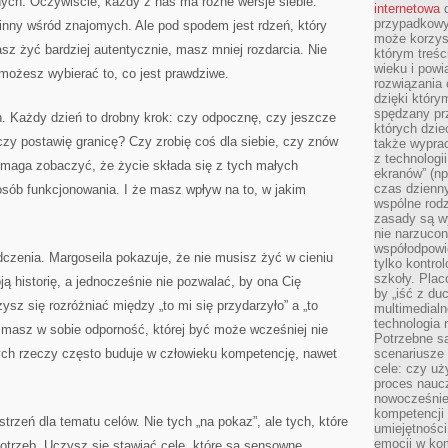
nnych. Oczywiście, każdy z nas ma różne wersje siebie:
internetowa
d
przypadkowy
 inny wśród znajomych. Ale pod spodem jest rdzeń, który
może korzys
sz żyć bardziej autentycznie, masz mniej rozdarcia. Nie
którym treś
wieku i pow
możesz wybierać to, co jest prawdziwe.
rozwiązania 
dzięki który
spędzany prz
. Każdy dzień to drobny krok: czy odpocznę, czy jeszcze
których dzie
czy postawię granicę? Czy zrobię coś dla siebie, czy znów
także wypra
z technologi
omaga zobaczyć, że życie składa się z tych małych
ekranów” (np
czas dzienny
osób funkcjonowania. I że masz wpływ na to, w jakim
wspólne rod
zasady są w
nie narzucon
współodpowie
zenia. Margoseila pokazuje, że nie musisz żyć w cieniu
tylko kontro
szkoły. Plac
ą historię, a jednocześnie nie pozwalać, by ona Cię
by „iść z du
zysz się rozróżniać między „to mi się przydarzyło” a „to
multimedialn
technologia 
 masz w sobie odporność, której być może wcześniej nie
Potrzebne s
ych rzeczy często buduje w człowieku kompetencję, nawet
scenariusze 
cele: czy uż
proces naucz
nowocześnie”
kompetencji
trzeń dla tematu celów. Nie tych „na pokaz”, ale tych, które
umiejętności
emocji w kom
otrzeb. Uczysz się stawiać cele, które są sensowne,