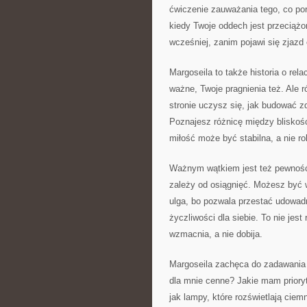
ćwiczenie zauważania tego, co po
kiedy Twoje oddech jest przeciążon
wcześniej, zanim pojawi się zjazd 
Margoseila to także historia o rela
ważne, Twoje pragnienia też. Ale r
stronie uczysz się, jak budować zd
Poznajesz różnicę między blisko
miłość może być stabilna, a nie ro
Ważnym wątkiem jest też pewność 
zależy od osiągnięć. Możesz być 
ulga, bo pozwala przestać udowad
życzliwości dla siebie. To nie jest
wzmacnia, a nie dobija.
Margoseila zachęca do zadawania p
dla mnie cenne? Jakie mam priory
jak lampy, które rozświetlają ciem