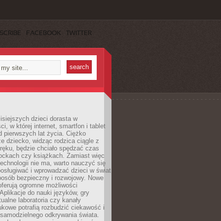
SCRIBE
FACEBOOK
TWITTER
isiejszych dzieci dorasta w
i, w której internet, smartfon i tablet
 pierwszych lat życia. Ciężko
e dziecko, widząc rodzica ciągle z
ręku, będzie chciało spędzać czas
lockach czy książkach. Zamiast więc
echnologii nie ma, warto nauczyć się
osługiwać i wprowadzać dzieci w świat
posób bezpieczny i rozwojowy. Nowe
oferują ogromne możliwości
Aplikacje do nauki języków, gry
tualne laboratoria czy kanały
kowe potrafią rozbudzić ciekawość i
 samodzielnego odkrywania świata.