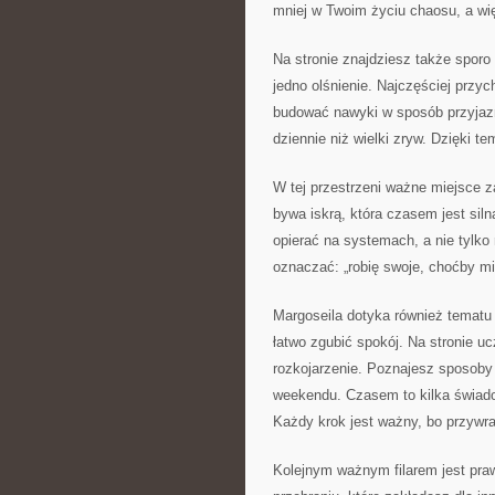
mniej w Twoim życiu chaosu, a wi
Na stronie znajdziesz także sporo
jedno olśnienie. Najczęściej przy
budować nawyki w sposób przyjazny
dziennie niż wielki zryw. Dzięki t
W tej przestrzeni ważne miejsce z
bywa iskrą, która czasem jest siln
opierać na systemach, a nie tylk
oznaczać: „robię swoje, choćby m
Margoseila dotyka również tematu 
łatwo zgubić spokój. Na stronie uc
rozkojarzenie. Poznajesz sposoby 
weekendu. Czasem to kilka świad
Każdy krok jest ważny, bo przywr
Kolejnym ważnym filarem jest praw