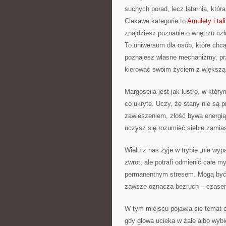
suchych porad, lecz latarnia, któ
Ciekawe kategorie to
Amulety i ta
znajdziesz poznanie o wnętrzu czł
To uniwersum dla osób, które chcą 
poznajesz własne mechanizmy, pr
kierować swoim życiem z większą
Margoseila jest jak lustro, w który
co ukryte. Uczy, że stany nie są 
zawieszeniem, złość bywa energią 
uczysz się rozumieć siebie zamias
Wielu z nas żyje w trybie „nie wy
zwrot, ale potrafi odmienić całe 
permanentnym stresem. Mogą być 
zawsze oznacza bezruch – czasem
W tym miejscu pojawia się temat o
gdy głowa ucieka w żale albo wyb