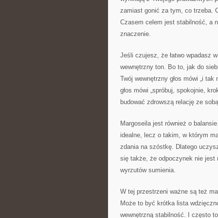
zamiast gonić za tym, co trzeba. 
Czasem celem jest stabilność, a n
znaczenie.
Jeśli czujesz, że łatwo wpadasz w
wewnętrzny ton. Bo to, jak do si
Twój wewnętrzny głos mówi „i tak n
głos mówi „spróbuj, spokojnie, kro
budować zdrowszą relację ze sobą. 
Margoseila jest również o balansi
idealne, lecz o takim, w którym m
zdania na szóstkę. Dlatego uczys
się także, że odpoczynek nie jest
wyrzutów sumienia.
W tej przestrzeni ważne są też mał
Może to być krótka lista wdzięczno
wewnętrzną stabilność. I często t