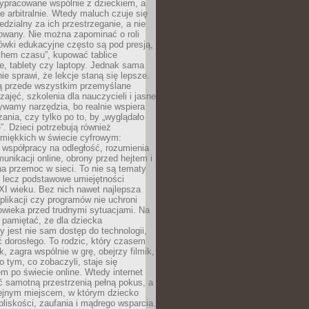
ypracowane wspólnie z dzieckiem, a
e arbitralnie. Wtedy maluch czuje się
dzialny za ich przestrzeganie, a nie
lowany. Nie można zapominać o roli
ówki edukacyjne często są pod presją,
chem czasu”, kupować tablice
e, tablety czy laptopy. Jednak sama
nie sprawi, że lekcje staną się lepsze.
ą przede wszystkim przemyślane
zajęć, szkolenia dla nauczycieli i jasne
ywamy narzędzia, bo realnie wspiera
ania, czy tylko po to, by „wyglądało
. Dzieci potrzebują również
 miękkich w świecie cyfrowym:
 współpracy na odległość, rozumienia
unikacji online, obrony przed hejtem i
a przemoc w sieci. To nie są tematy
, lecz podstawowe umiejętności
XI wieku. Bez nich nawet najlepsza
likacji czy programów nie uchroni
owieka przed trudnymi sytuacjami. Na
 pamiętać, że dla dziecka
y jest nie sam dostęp do technologii,
 dorosłego. To rodzic, który czasem
k, zagra wspólnie w grę, obejrzy filmik,
 tym, co zobaczyli, staje się
m po świecie online. Wtedy internet
ć samotną przestrzenią pełną pokus, a
lejnym miejscem, w którym dziecko
liskości, zaufania i mądrego wsparcia.