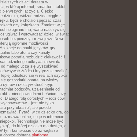
isiejszych dzieci dorasta w
i, w której internet, smartfon i tablet
 pierwszych lat życia. Ciężko
e dziecko, widząc rodzica ciągle z
ręku, będzie chciało spędzać czas
lockach czy książkach. Zamiast więc
echnologii nie ma, warto nauczyć się
osługiwać i wprowadzać dzieci w świat
posób bezpieczny i rozwojowy. Nowe
oferują ogromne możliwości
Aplikacje do nauki języków, gry
tualne laboratoria czy kanały
kowe potrafią rozbudzić ciekawość i
 samodzielnego odkrywania świata.
e od małego uczą się wyszukiwać
porównywać źródła i krytycznie myśleć,
lepiej odnaleźć się w realiach szybko
 się gospodarki opartej na wiedzy.
e cyfrowa rzeczywistość kryje
nadmiar bodźców, uzależnienie od
takt z nieodpowiednimi treściami czy
. Dlatego rolą dorosłych – rodziców,
i wychowawców – jest nie tylko
asu przy ekranie”, ale przede
ozmawiać. Pytać, w co dziecko gra, co
m rozmawia online, co je w internecie
 niepokoi. Technologia nie może być
ynką”, do której dziecko ma dostęp, a
 W tym kontekście coraz większe
a dobrze dobrana
platforma