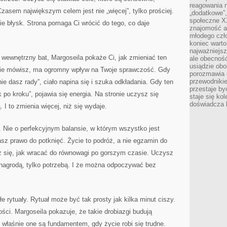
reagowania n
Czasem największym celem jest nie „więcej”, tylko prościej.
„dodatkowe”
społeczne X
ie błysk. Strona pomaga Ci wrócić do tego, co daje
znajomość ap
młodego czł
koniec warto
najważniejsz
 wewnętrzny bat, Margoseila pokaże Ci, jak zmieniać ten
ale obecność
usiądzie obo
ebie mówisz, ma ogromny wpływ na Twoje sprawczość. Gdy
porozmawia o
przewodnikie
ie dasz rady”, ciało napina się i szuka odkładania. Gdy ten
przestaje by
k po kroku”, pojawia się energia. Na stronie uczysz się
staje się ko
doświadcza b
I to zmienia więcej, niż się wydaje.
e. Nie o perfekcyjnym balansie, w którym wszystko jest
asz prawo do potknięć. Życie to podróż, a nie egzamin do
z się, jak wracać do równowagi po gorszym czasie. Uczysz
 nagrodą, tylko potrzebą. I że można odpoczywać bez
e rytuały. Rytuał może być tak prosty jak kilka minut ciszy.
ści. Margoseila pokazuje, że takie drobiazgi budują
o właśnie one są fundamentem, gdy życie robi się trudne.