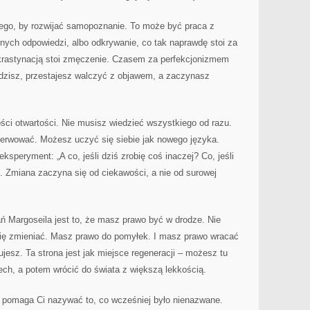
 tego, by rozwijać samopoznanie. To może być praca z
nych odpowiedzi, albo odkrywanie, co tak naprawdę stoi za
rastynacją stoi zmęczenie. Czasem za perfekcjonizmem
idzisz, przestajesz walczyć z objawem, a zaczynasz
ści otwartości. Nie musisz wiedzieć wszystkiego od razu.
erwować. Możesz uczyć się siebie jak nowego języka.
speryment: „A co, jeśli dziś zrobię coś inaczej? Co, jeśli
. Zmiana zaczyna się od ciekawości, a nie od surowej
ń Margoseila jest to, że masz prawo być w drodze. Nie
ię zmieniać. Masz prawo do pomyłek. I masz prawo wracać
bujesz. Ta strona jest jak miejsce regeneracji – możesz tu
ch, a potem wrócić do świata z większą lekkością.
e pomaga Ci nazywać to, co wcześniej było nienazwane.