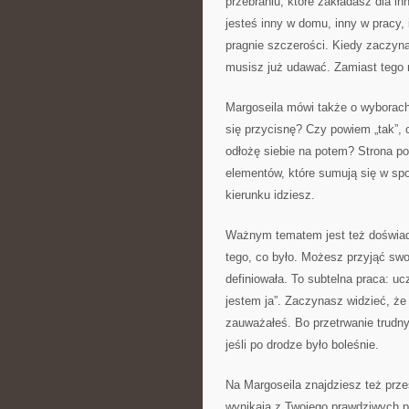
przebraniu, które zakładasz dla i
jesteś inny w domu, inny w pracy,
pragnie szczerości. Kiedy zaczyna
musisz już udawać. Zamiast tego 
Margoseila mówi także o wyborach
się przycisnę? Czy powiem „tak”, 
odłożę siebie na potem? Strona p
elementów, które sumują się w sp
kierunku idziesz.
Ważnym tematem jest też doświadc
tego, co było. Możesz przyjąć swoj
definiowała. To subtelna praca: uc
jestem ja”. Zaczynasz widzieć, że
zauważałeś. Bo przetrwanie trudn
jeśli po drodze było boleśnie.
Na Margoseila znajdziesz też przes
wynikają z Twojego prawdziwych p