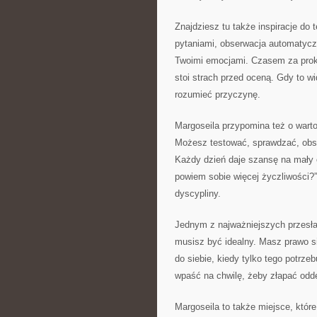
Znajdziesz tu także inspiracje do
pytaniami, obserwacja automatycz
Twoimi emocjami. Czasem za prok
stoi strach przed oceną. Gdy to w
rozumieć przyczynę.
Margoseila przypomina też o warto
Możesz testować, sprawdzać, obs
Każdy dzień daje szansę na mały ek
powiem sobie więcej życzliwości?”
dyscypliny.
Jednym z najważniejszych przesła
musisz być idealny. Masz prawo s
do siebie, kiedy tylko tego potrze
wpaść na chwilę, żeby złapać odde
Margoseila to także miejsce, któr