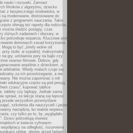
o nauki i rozrywki. Zamiast
ch filmików z algorytmu, dziecko
tać z bezpiecznego środowiska, w
ci są moderowane, dostosowane do
iązane z programem nauczania. Takie
często oferują też raporty dla rodziców,
m można śledzić postępy, czas
y różnych zadaniach i obszary, w
cko potrzebuje wsparcia. Kluczowe jest
cowanie domowych zasad korzystania
i. Mogą to być „strefy wolne od
. przy stole, w sypialni), maksymalny
 na gry, umówione pory na bajki czy
zinne seanse filmowe. Dobrze, gdy
ypracowane wspólnie z dzieckiem, a
e arbitralnie. Wtedy maluch czuje się
dzialny za ich przestrzeganie, a nie
lowany. Nie można zapominać o roli
ówki edukacyjne często są pod presją,
chem czasu”, kupować tablice
e, tablety czy laptopy. Jednak sama
nie sprawi, że lekcje staną się lepsze.
ą przede wszystkim przemyślane
zajęć, szkolenia dla nauczycieli i jasne
ywamy narzędzia, bo realnie wspiera
ania, czy tylko po to, by „wyglądało
. Dzieci potrzebują również
 miękkich w świecie cyfrowym:
 współpracy na odległość, rozumienia
unikacji online, obrony przed hejtem i