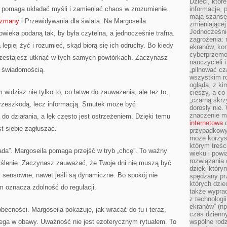
Dzieci, któr
ra pomaga układać myśli i zamieniać chaos w zrozumienie.
informacje, 
mają szansę 
lizmany
i Przewidywania dla świata. Na Margoseila
zmieniającej
Jednocześni
owieka podaną tak, by była czytelna, a jednocześnie trafna.
zagrożenia: 
lepiej żyć i rozumieć, skąd biorą się ich odruchy. Bo kiedy
ekranów, kon
cyberprzemoc
zestajesz utknąć w tych samych powtórkach. Zaczynasz
nauczycieli 
 świadomością.
„pilnować cz
wszystkim r
ogląda, z ki
m widzisz nie tylko to, co łatwe do zauważenia, ale też to,
cieszy, a co
„czarną skrz
przeszkodą, lecz informacją. Smutek może być
dorosły nie.
znaczenie m
do działania, a lęk często jest ostrzeżeniem. Dzięki temu
internetowa
d
t siebie zagłuszać.
przypadkowy
może korzys
którym treś
pada”. Margoseila pomaga przejść w tryb „chcę”. To ważny
wieku i pow
rozwiązania 
myślenie. Zaczynasz zauważać, że Twoje dni nie muszą być
dzięki który
sensowne, nawet jeśli są dynamiczne. Bo spokój nie
spędzany prz
których dzie
 oznacza zdolność do regulacji.
także wypra
z technologi
ekranów” (np
becności. Margoseila pokazuje, jak wracać do tu i teraz,
czas dzienny
iega w obawy. Uważność nie jest ezoterycznym rytuałem. To
wspólne rod