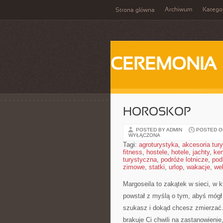
Archiwum
Katego
Strona główna
CEREMONIA
HOROSKOP
POSTED BY ADMIN
POSTED ON
WYŁĄCZONA
Tagi:
agroturystyka
,
akcesoria tur
fitness
,
hostele
,
hotele
,
jachty
,
ke
turystyczna
,
podróże lotnicze
,
pod
zimowe
,
statki
,
urlop
,
wakacje
,
we
Margoseila to zakątek w sieci, w 
powstał z myślą o tym, abyś mógł 
szukasz i dokąd chcesz zmierzać. 
brakuje Ci chwili na zastanowienie,