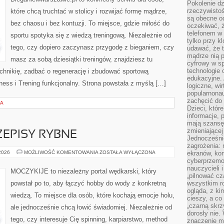
Pokolenie dz
rzeczywistośc
które chcą truchtać w stolicy i rozwijać formę mądrze,
są obecne od
bez chaosu i bez kontuzji. To miejsce, gdzie miłość do
oczekiwać, ż
telefonem w 
sportu spotyka się z wiedzą treningową. Niezależnie od
tylko przy k
tego, czy dopiero zaczynasz przygodę z bieganiem, czy
udawać, że t
mądrze nią p
masz za sobą dziesiątki treningów, znajdziesz tu
cyfrowy w s
technologie 
chnikię, zadbać o regenerację i zbudować sportową
edukacyjne. 
ness i Trening funkcjonalny. Strona powstała z myślą […]
logiczne, wir
popularnonau
zachęcić do
IA
Dzieci, któr
informacje, 
mają szansę 
zmieniającej
ZEPISY RYBNE
Jednocześni
zagrożenia: 
GOTOWANIE
 2026
MOŻLIWOŚĆ KOMENTOWANIA
ZOSTAŁA WYŁĄCZONA
ekranów, kon
I
cyberprzemoc
PRZEPISY
nauczycieli 
RYBNE
MOCZYKIJE to niezależny portal wędkarski, który
„pilnować cz
powstał po to, aby łączyć hobby do wody z konkretną
wszystkim r
ogląda, z ki
wiedzą. To miejsce dla osób, które kochają emocje holu,
cieszy, a co
„czarną skrz
ale jednocześnie chcą łowić świadomiej. Niezależnie od
dorosły nie.
tego, czy interesuje Cię spinning, karpiarstwo, method
znaczenie m