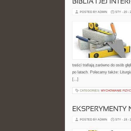
BIBLIA I JEJ INT
POSTED BY ADMIN
STY - 20 -
treści trafiają zarówno do osób gł
po latach. Polecamy także: Liturgia
[…]
CATEGORIES:
WYCHOWANIE FIZYCZ
EKSPERYMENTY N
POSTED BY ADMIN
STY - 18 -