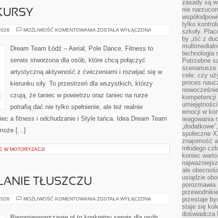
zasady są w
nie narzucon
KURSY
współodpowie
tylko kontro
NAUKA
 2026
MOŻLIWOŚĆ KOMENTOWANIA
ZOSTAŁA WYŁĄCZONA
szkoły. Plac
TAŃCA
by „iść z du
I
multimedialn
KURSY
Dream Team Łódź – Aerial, Pole Dance, Fitness to
technologia 
serwis stworzona dla osób, które chcą połączyć
Potrzebne s
scenariusze 
artystyczną aktywność z ćwiczeniami i rozwijać się w
cele: czy uż
proces naucz
kierunku siły. To przestrzeń dla wszystkich, którzy
nowocześnie”
czują, że taniec w powietrzu oraz taniec na rurze
kompetencji
umiejętności
potrafią dać nie tylko spełnienie, ale też realnie
emocji w kom
ec a fitness i odchudzanie i Style tańca. Idea Dream Team
reagowania n
„dodatkowe”
 może […]
społeczne X
znajomość ap
młodego czł
E W MOTORYZACJI
koniec warto
najważniejsz
ale obecność
usiądzie obo
LANIE TŁUSZCZU
porozmawia o
przewodnikie
TRENING
przestaje by
 2026
MOŻLIWOŚĆ KOMENTOWANIA
ZOSTAŁA WYŁĄCZONA
NA
staje się ko
SPALANIE
doświadcza b
TŁUSZCZU
Bieganiewwarszawie.pl to konkretny serwis dla osób,