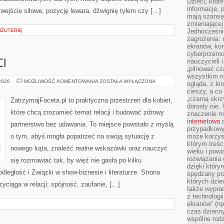
Dzieci, któr
informacje, 
 wejście siłowe, pozycję lewara, dźwignię tyłem czy […]
mają szansę 
zmieniającej
IŻUTERIĘ
Jednocześni
zagrożenia: 
ekranów, kon
cyberprzemoc
nauczycieli 
I
„pilnować cz
wszystkim r
NAUKA
 2026
MOŻLIWOŚĆ KOMENTOWANIA
ZOSTAŁA WYŁĄCZONA
ogląda, z ki
O
cieszy, a co
MIŁOŚCI
„czarną skrz
ZatrzymajFaceta.pl to praktyczna przestrzeń dla kobiet,
dorosły nie.
które chcą zrozumieć temat relacji i budować zdrowy
znaczenie m
internetowa
d
partnerstwo bez udawania. To miejsce powstało z myślą
przypadkowy
o tym, abyś mogła popatrzeć na swoją sytuację z
może korzys
którym treś
nowego kąta, znaleźć realne wskazówki oraz nauczyć
wieku i pow
rozwiązania 
się rozmawiać tak, by więź nie gasła po kilku
dzięki który
ległość i Związki w show-biznesie i literaturze. Strona
spędzany prz
których dzie
yciąga w relacji: spójność, zaufanie, […]
także wypra
z technologi
ekranów” (np
czas dzienny
wspólne rod