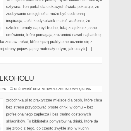
sztywna. Ten portal dla ciekawych świata pokazuje, że
zdobywanie umiejętności może być codzienną
inspiracją. Jeśli kiedykolwiek miałeś wrażenie, że
szkolne tematy są zbyt trudne, tutaj znajdziesz jasne
omówienia, które pomagają zrozumieć nawet najbardziej
ka zestaw treści, które łączą praktyczne uczenie się z
ej strony pojawiają się materiały o tym, jak uczyć […]
 ALKOHOLU
KULTURA
 2026
MOŻLIWOŚĆ KOMENTOWANIA
ZOSTAŁA WYŁĄCZONA
PICIA
ALKOHOLU
zrobdrinka.pl to praktyczne miejsce dla osób, które chcą
bez stresu przygotować proste drinki w domu – bez
profesjonalnego zaplecza i bez trudno dostępnych
składników. To biblioteka pomysłów na drinki, które da
się zrobić z tego, co często zwykle stoi w kuchni: