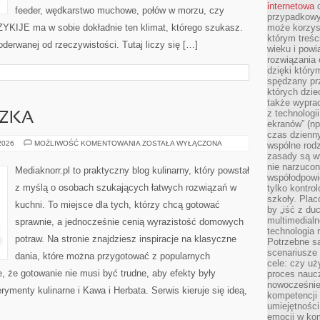
internetowa
d
feeder, wędkarstwo muchowe, połów w morzu, czy
przypadkowy
IJE ma w sobie dokładnie ten klimat, którego szukasz.
może korzys
którym treś
oderwanej od rzeczywistości. Tutaj liczy się […]
wieku i pow
rozwiązania 
dzięki który
spędzany prz
których dzie
także wypra
z technologi
CZKA
ekranów” (np
czas dzienny
CIASTA
 2026
MOŻLIWOŚĆ KOMENTOWANIA
ZOSTAŁA WYŁĄCZONA
wspólne rod
I
zasady są w
CIASTECZKA
nie narzucon
Mediaknorr.pl to praktyczny blog kulinarny, który powstał
współodpowie
z myślą o osobach szukających łatwych rozwiązań w
tylko kontro
szkoły. Plac
kuchni. To miejsce dla tych, którzy chcą gotować
by „iść z du
multimedialn
sprawnie, a jednocześnie cenią wyrazistość domowych
technologia 
potraw. Na stronie znajdziesz inspiracje na klasyczne
Potrzebne s
scenariusze 
dania, które można przygotować z popularnych
cele: czy uż
e, że gotowanie nie musi być trudne, aby efekty były
proces naucz
nowocześnie”
menty kulinarne i Kawa i Herbata. Serwis kieruje się ideą,
kompetencji
umiejętności
emocji w kom