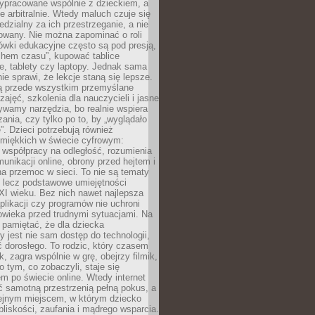
ypracowane wspólnie z dzieckiem, a
e arbitralnie. Wtedy maluch czuje się
dzialny za ich przestrzeganie, a nie
lowany. Nie można zapominać o roli
ówki edukacyjne często są pod presją,
chem czasu”, kupować tablice
e, tablety czy laptopy. Jednak sama
nie sprawi, że lekcje staną się lepsze.
ą przede wszystkim przemyślane
zajęć, szkolenia dla nauczycieli i jasne
ywamy narzędzia, bo realnie wspiera
ania, czy tylko po to, by „wyglądało
. Dzieci potrzebują również
 miękkich w świecie cyfrowym:
 współpracy na odległość, rozumienia
unikacji online, obrony przed hejtem i
a przemoc w sieci. To nie są tematy
, lecz podstawowe umiejętności
XI wieku. Bez nich nawet najlepsza
likacji czy programów nie uchroni
owieka przed trudnymi sytuacjami. Na
 pamiętać, że dla dziecka
y jest nie sam dostęp do technologii,
 dorosłego. To rodzic, który czasem
k, zagra wspólnie w grę, obejrzy filmik,
 tym, co zobaczyli, staje się
m po świecie online. Wtedy internet
ć samotną przestrzenią pełną pokus, a
lejnym miejscem, w którym dziecko
liskości, zaufania i mądrego wsparcia.