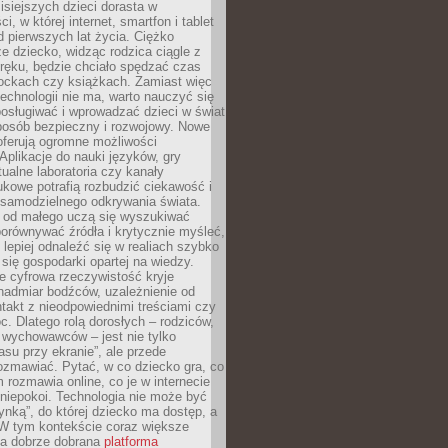
isiejszych dzieci dorasta w
i, w której internet, smartfon i tablet
 pierwszych lat życia. Ciężko
e dziecko, widząc rodzica ciągle z
ręku, będzie chciało spędzać czas
lockach czy książkach. Zamiast więc
echnologii nie ma, warto nauczyć się
osługiwać i wprowadzać dzieci w świat
posób bezpieczny i rozwojowy. Nowe
oferują ogromne możliwości
Aplikacje do nauki języków, gry
tualne laboratoria czy kanały
kowe potrafią rozbudzić ciekawość i
 samodzielnego odkrywania świata.
e od małego uczą się wyszukiwać
porównywać źródła i krytycznie myśleć,
lepiej odnaleźć się w realiach szybko
 się gospodarki opartej na wiedzy.
e cyfrowa rzeczywistość kryje
nadmiar bodźców, uzależnienie od
takt z nieodpowiednimi treściami czy
. Dlatego rolą dorosłych – rodziców,
i wychowawców – jest nie tylko
asu przy ekranie”, ale przede
ozmawiać. Pytać, w co dziecko gra, co
m rozmawia online, co je w internecie
 niepokoi. Technologia nie może być
ynką”, do której dziecko ma dostęp, a
 W tym kontekście coraz większe
a dobrze dobrana
platforma