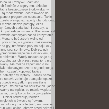
o nauki i rozrywki. Zamiast
ch filmików z algorytmu, dziecko
tać z bezpiecznego środowiska, w
ci są moderowane, dostosowane do
iązane z programem nauczania. Takie
często oferują też raporty dla rodziców,
m można śledzić postępy, czas
y różnych zadaniach i obszary, w
cko potrzebuje wsparcia. Kluczowe jest
cowanie domowych zasad korzystania
i. Mogą to być „strefy wolne od
. przy stole, w sypialni), maksymalny
 na gry, umówione pory na bajki czy
zinne seanse filmowe. Dobrze, gdy
ypracowane wspólnie z dzieckiem, a
e arbitralnie. Wtedy maluch czuje się
dzialny za ich przestrzeganie, a nie
lowany. Nie można zapominać o roli
ówki edukacyjne często są pod presją,
chem czasu”, kupować tablice
e, tablety czy laptopy. Jednak sama
nie sprawi, że lekcje staną się lepsze.
ą przede wszystkim przemyślane
zajęć, szkolenia dla nauczycieli i jasne
ywamy narzędzia, bo realnie wspiera
ania, czy tylko po to, by „wyglądało
. Dzieci potrzebują również
 miękkich w świecie cyfrowym:
 współpracy na odległość, rozumienia
unikacji online, obrony przed hejtem i