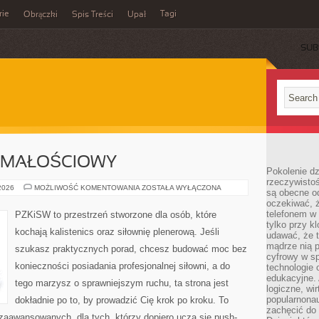
rie
Tagi
Obrączki
Spis Treści
Upał
SUB
YMAŁOŚCIOWY
Pokolenie dz
rzeczywistośc
TRENING
 2026
MOŻLIWOŚĆ KOMENTOWANIA
ZOSTAŁA WYŁĄCZONA
są obecne od
WYTRZYMAŁOŚCIOWY
oczekiwać, ż
telefonem w 
PZKiSW to przestrzeń stworzone dla osób, które
tylko przy k
kochają kalistenics oraz siłownię plenerową. Jeśli
udawać, że t
mądrze nią p
szukasz praktycznych porad, chcesz budować moc bez
cyfrowy w s
konieczności posiadania profesjonalnej siłowni, a do
technologie 
edukacyjne. 
tego marzysz o sprawniejszym ruchu, ta strona jest
logiczne, wir
popularnonau
dokładnie po to, by prowadzić Cię krok po kroku. To
zachęcić do
zaawansowanych, dla tych, którzy dopiero uczą się push-