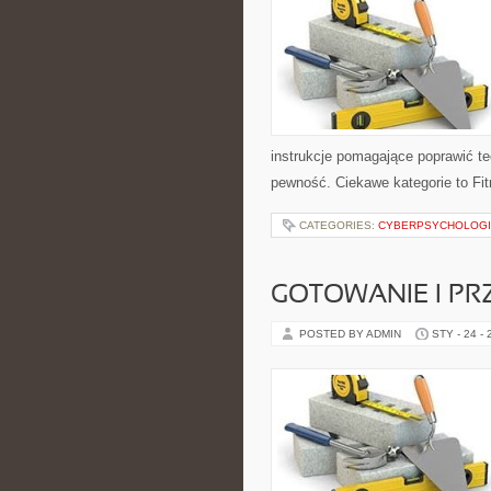
instrukcje pomagające poprawić te
pewność. Ciekawe kategorie to Fit
CATEGORIES:
CYBERPSYCHOLOG
GOTOWANIE I PR
POSTED BY ADMIN
STY - 24 -