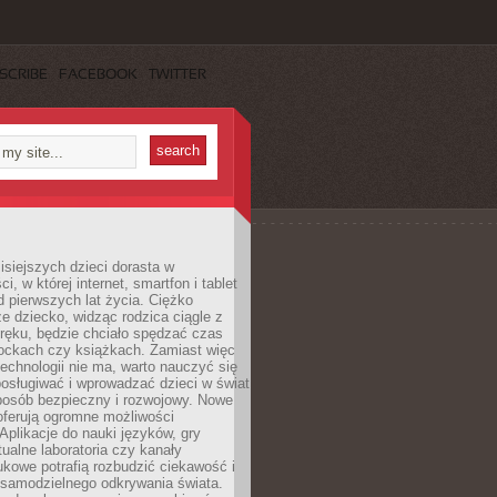
SCRIBE
FACEBOOK
TWITTER
isiejszych dzieci dorasta w
i, w której internet, smartfon i tablet
 pierwszych lat życia. Ciężko
e dziecko, widząc rodzica ciągle z
ręku, będzie chciało spędzać czas
lockach czy książkach. Zamiast więc
echnologii nie ma, warto nauczyć się
osługiwać i wprowadzać dzieci w świat
posób bezpieczny i rozwojowy. Nowe
oferują ogromne możliwości
Aplikacje do nauki języków, gry
tualne laboratoria czy kanały
kowe potrafią rozbudzić ciekawość i
 samodzielnego odkrywania świata.