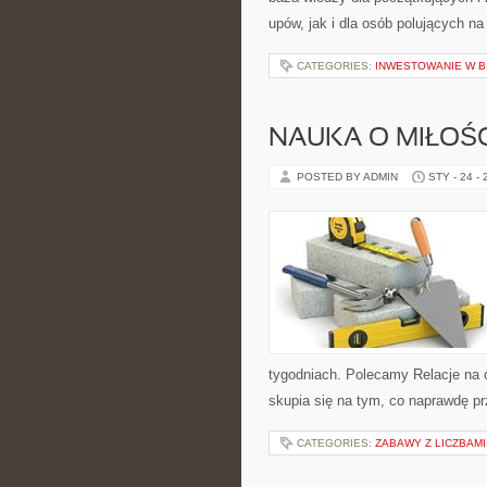
upów, jak i dla osób polujących na
CATEGORIES:
INWESTOWANIE W B
NAUKA O MIŁOŚC
POSTED BY ADMIN
STY - 24 -
tygodniach. Polecamy Relacje na od
skupia się na tym, co naprawdę prz
CATEGORIES:
ZABAWY Z LICZBAMI