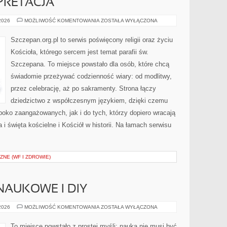
ERPRETACJA
BIBLIA
 2026
MOŻLIWOŚĆ KOMENTOWANIA
ZOSTAŁA WYŁĄCZONA
I
JEJ
INTERPRETACJA
Szczepan.org.pl to serwis poświęcony religii oraz życiu
Kościoła, którego sercem jest temat parafii św.
Szczepana. To miejsce powstało dla osób, które chcą
świadomie przeżywać codzienność wiary: od modlitwy,
przez celebrację, aż po sakramenty. Strona łączy
dziedzictwo z współczesnym językiem, dzięki czemu
ęboko zaangażowanych, jak i do tych, którzy dopiero wracają
 i święta kościelne i Kościół w historii. Na łamach serwisu
NE (WF I ZDROWIE)
AUKOWE I DIY
EKSPERYMENTY
 2026
MOŻLIWOŚĆ KOMENTOWANIA
ZOSTAŁA WYŁĄCZONA
NAUKOWE
I
DIY
To miejsce powstało z prostej myśli: nauka nie musi być