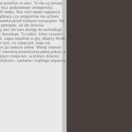
a przemoc w sieci. To nie są tematy
, lecz podstawowe umiejętności
XI wieku. Bez nich nawet najlepsza
likacji czy programów nie uchroni
owieka przed trudnymi sytuacjami. Na
 pamiętać, że dla dziecka
y jest nie sam dostęp do technologii,
 dorosłego. To rodzic, który czasem
k, zagra wspólnie w grę, obejrzy filmik,
 tym, co zobaczyli, staje się
m po świecie online. Wtedy internet
ć samotną przestrzenią pełną pokus, a
lejnym miejscem, w którym dziecko
liskości, zaufania i mądrego wsparcia.