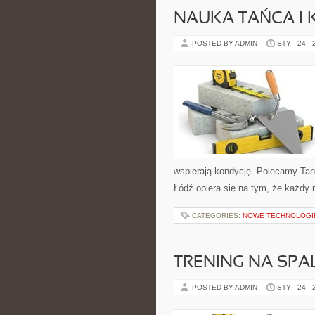
NAUKA TAŃCA I 
POSTED BY ADMIN
STY - 24 -
wspierają kondycję. Polecamy Tani
Łódź opiera się na tym, że każdy
CATEGORIES:
NOWE TECHNOLOGI
TRENING NA SPA
POSTED BY ADMIN
STY - 24 -