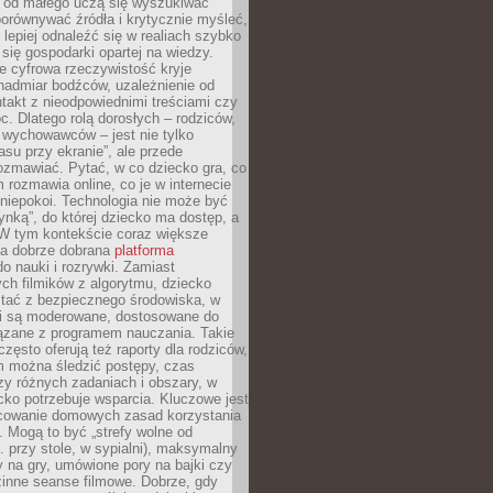
e od małego uczą się wyszukiwać
porównywać źródła i krytycznie myśleć,
lepiej odnaleźć się w realiach szybko
 się gospodarki opartej na wiedzy.
e cyfrowa rzeczywistość kryje
nadmiar bodźców, uzależnienie od
takt z nieodpowiednimi treściami czy
. Dlatego rolą dorosłych – rodziców,
i wychowawców – jest nie tylko
asu przy ekranie”, ale przede
ozmawiać. Pytać, w co dziecko gra, co
m rozmawia online, co je w internecie
 niepokoi. Technologia nie może być
ynką”, do której dziecko ma dostęp, a
 W tym kontekście coraz większe
a dobrze dobrana
platforma
o nauki i rozrywki. Zamiast
ch filmików z algorytmu, dziecko
tać z bezpiecznego środowiska, w
ci są moderowane, dostosowane do
iązane z programem nauczania. Takie
często oferują też raporty dla rodziców,
m można śledzić postępy, czas
y różnych zadaniach i obszary, w
cko potrzebuje wsparcia. Kluczowe jest
cowanie domowych zasad korzystania
i. Mogą to być „strefy wolne od
. przy stole, w sypialni), maksymalny
 na gry, umówione pory na bajki czy
zinne seanse filmowe. Dobrze, gdy