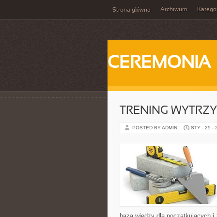
Archiwum
Katego
Strona główna
CEREMONIA
TRENING WYTRZ
POSTED BY ADMIN
STY - 25 -
baza wiedzy dla początkujących i 