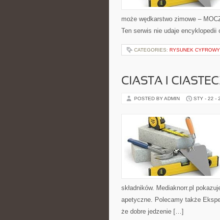
może wędkarstwo zimowe – MOCZYK
Ten serwis nie udaje encyklopedii 
CATEGORIES:
RYSUNEK CYFROWY
CIASTA I CIASTE
POSTED BY ADMIN
STY - 22 -
składników. Mediaknorr.pl pokazuj
apetyczne. Polecamy także Ekspery
że dobre jedzenie […]