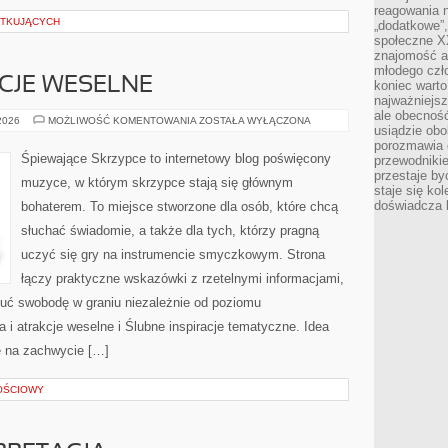
reagowania n
ĄTKUJĄCYCH
„dodatkowe”
społeczne X
znajomość ap
młodego czł
CJE WESELNE
koniec warto
najważniejsz
ale obecność
MUZYKA
 2026
MOŻLIWOŚĆ KOMENTOWANIA
ZOSTAŁA WYŁĄCZONA
usiądzie obo
I
ATRAKCJE
porozmawia o
WESELNE
Śpiewające Skrzypce to internetowy blog poświęcony
przewodnikie
przestaje by
muzyce, w którym skrzypce stają się głównym
staje się ko
doświadcza b
bohaterem. To miejsce stworzone dla osób, które chcą
słuchać świadomie, a także dla tych, którzy pragną
uczyć się gry na instrumencie smyczkowym. Strona
łączy praktyczne wskazówki z rzetelnymi informacjami,
uć swobodę w graniu niezależnie od poziomu
 atrakcje weselne i Ślubne inspiracje tematyczne. Idea
ę na zachwycie […]
OŚCIOWY