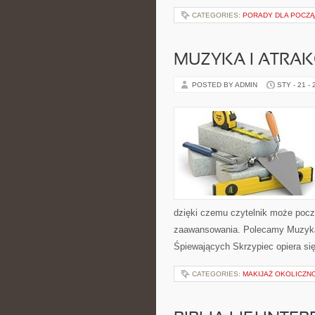
CATEGORIES:
PORADY DLA POCZ
MUZYKA I ATRAK
POSTED BY ADMIN
STY - 21 -
dzięki czemu czytelnik może pocz
zaawansowania. Polecamy Muzyka i
Śpiewających Skrzypiec opiera si
CATEGORIES:
MAKIJAŻ OKOLICZN