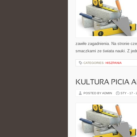
zawiłe zagadnienia. Na stronie cze
smaczkami ze świata nauki. Z jedn
CATEGORIES:
HISZPANIA
KULTURA PICIA
POSTED BY ADMIN
STY - 17 -