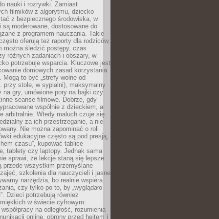
o nauki i rozrywki. Zamiast
ch filmików z algorytmu, dziecko
tać z bezpiecznego środowiska, w
ci są moderowane, dostosowane do
iązane z programem nauczania. Takie
często oferują też raporty dla rodziców,
m można śledzić postępy, czas
y różnych zadaniach i obszary, w
cko potrzebuje wsparcia. Kluczowe jest
cowanie domowych zasad korzystania
i. Mogą to być „strefy wolne od
. przy stole, w sypialni), maksymalny
 na gry, umówione pory na bajki czy
zinne seanse filmowe. Dobrze, gdy
ypracowane wspólnie z dzieckiem, a
e arbitralnie. Wtedy maluch czuje się
dzialny za ich przestrzeganie, a nie
lowany. Nie można zapominać o roli
ówki edukacyjne często są pod presją,
chem czasu”, kupować tablice
e, tablety czy laptopy. Jednak sama
nie sprawi, że lekcje staną się lepsze.
ą przede wszystkim przemyślane
zajęć, szkolenia dla nauczycieli i jasne
ywamy narzędzia, bo realnie wspiera
ania, czy tylko po to, by „wyglądało
. Dzieci potrzebują również
 miękkich w świecie cyfrowym:
 współpracy na odległość, rozumienia
unikacji online, obrony przed hejtem i