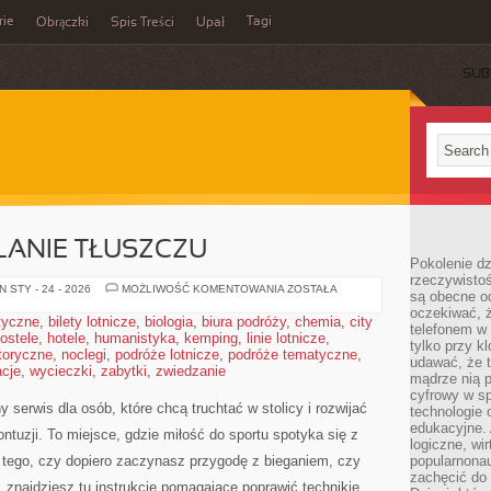
rie
Tagi
Obrączki
Spis Treści
Upał
SUB
LANIE TŁUSZCZU
Pokolenie dz
rzeczywistośc
TRENING
 STY - 24 - 2026
MOŻLIWOŚĆ KOMENTOWANIA
ZOSTAŁA
są obecne od
NA
oczekiwać, ż
SPALANIE
styczne
,
bilety lotnicze
,
biologia
,
biura podróży
,
chemia
,
city
TŁUSZCZU
telefonem w 
ostele
,
hotele
,
humanistyka
,
kemping
,
linie lotnicze
,
tylko przy k
toryczne
,
noclegi
,
podróże lotnicze
,
podróże tematyczne
,
udawać, że t
cje
,
wycieczki
,
zabytki
,
zwiedzanie
mądrze nią p
cyfrowy w s
 serwis dla osób, które chcą truchtać w stolicy i rozwijać
technologie 
edukacyjne. 
ntuzji. To miejsce, gdzie miłość do sportu spotyka się z
logiczne, wir
d tego, czy dopiero zaczynasz przygodę z bieganiem, czy
popularnonau
zachęcić do
, znajdziesz tu instrukcje pomagające poprawić technikię,