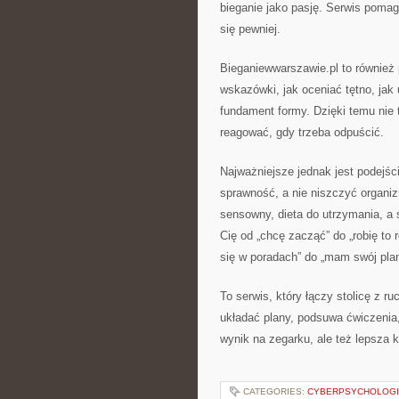
bieganie jako pasję. Serwis pomag
się pewniej.
Bieganiewwarszawie.pl to również p
wskazówki, jak oceniać tętno, jak 
fundament formy. Dzięki temu nie 
reagować, gdy trzeba odpuścić.
Najważniejsze jednak jest podejśc
sprawność, a nie niszczyć organizm
sensowny, dieta do utrzymania, a 
Cię od „chcę zacząć” do „robię to r
się w poradach” do „mam swój plan
To serwis, który łączy stolicę z
układać plany, podsuwa ćwiczenia,
wynik na zegarku, ale też lepsza k
CATEGORIES:
CYBERPSYCHOLOG