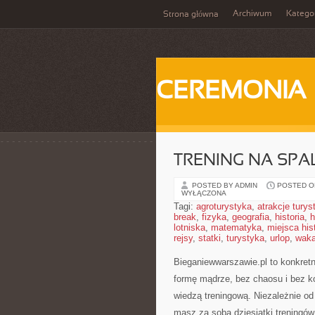
Archiwum
Katego
Strona główna
CEREMONIA
TRENING NA SPA
POSTED BY ADMIN
POSTED ON
WYŁĄCZONA
Tagi:
agroturystyka
,
atrakcje tury
break
,
fizyka
,
geografia
,
historia
,
h
lotniska
,
matematyka
,
miejsca his
rejsy
,
statki
,
turystyka
,
urlop
,
waka
Bieganiewwarszawie.pl to konkretny
formę mądrze, bez chaosu i bez ko
wiedzą treningową. Niezależnie o
masz za sobą dziesiątki treningów