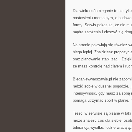
Dla wielu osób bieganie to nie tylk
nastawieniu mentalnym, o budowan
formy. Serwis pokazuje, że nie mu
mądre założenia i cieszyć się drog
Na stronie pojawiają się również 
biega lepiej. Znajdziesz propozy
oraz planowanie stabilizacji. Dzięk
że masz kontrolę nad ciałem i ruc
Bieganiewwarszawie.pl nie zapomin
radzić sobie w dusznej pogodzie,
intensywność, gdy masz za sobą ma
pomaga utrzymać sport w planie, 
Treści w serwisie są pisane w taki
może znaleźć coś dla siebie: oso
tolerancją wysiłku, ludzie wracają