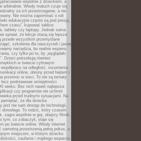
ypracowane wspólnie z dzieckiem, a
e arbitralnie. Wtedy maluch czuje się
dzialny za ich przestrzeganie, a nie
lowany. Nie można zapominać o roli
ówki edukacyjne często są pod presją,
chem czasu”, kupować tablice
e, tablety czy laptopy. Jednak sama
nie sprawi, że lekcje staną się lepsze.
ą przede wszystkim przemyślane
zajęć, szkolenia dla nauczycieli i jasne
ywamy narzędzia, bo realnie wspiera
ania, czy tylko po to, by „wyglądało
. Dzieci potrzebują również
 miękkich w świecie cyfrowym:
 współpracy na odległość, rozumienia
unikacji online, obrony przed hejtem i
a przemoc w sieci. To nie są tematy
, lecz podstawowe umiejętności
XI wieku. Bez nich nawet najlepsza
likacji czy programów nie uchroni
owieka przed trudnymi sytuacjami. Na
 pamiętać, że dla dziecka
y jest nie sam dostęp do technologii,
 dorosłego. To rodzic, który czasem
k, zagra wspólnie w grę, obejrzy filmik,
 tym, co zobaczyli, staje się
m po świecie online. Wtedy internet
ć samotną przestrzenią pełną pokus, a
lejnym miejscem, w którym dziecko
liskości, zaufania i mądrego wsparcia.