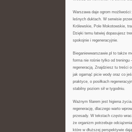
Warszawa daje ogrom możliwości: 
leśnych duktach. W serwisie przewi
Królewskie, Pole Mokotowskie, tra
Dzięki temu łatwiej dopasujesz tre
spokojnie i regeneracyjnie.
Bieganiewwarszawie.pl to także m
forma nie rośnie tylko od treningu
regeneracją. Znajdziesz tu treści
jak ogarnąć picie wody oraz co jeś
praktyce, o posiłkach regeneracy
stabilny poziom sił w tygodniu.
Ważnym filarem jest higiena życia
regenerację, dlaczego warto wprow
przesady. W tekstach często wrac
że organizm potrzebuje odciążeni
które w dłuższej perspektywie daj