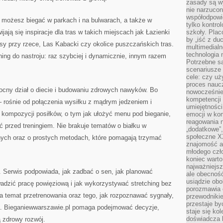
zasady są w
nie narzucon
współodpowie
możesz biegać w parkach i na bulwarach, a także w
tylko kontro
jają się inspiracje dla tras w takich miejscach jak Łazienki
szkoły. Plac
by „iść z du
sy przy rzece, Las Kabacki czy okolice puszczańskich tras.
multimedialn
technologia 
ning do nastroju: raz szybciej i dynamicznie, innym razem
Potrzebne s
scenariusze 
cele: czy uż
proces naucz
ocny dział o diecie i budowaniu zdrowych nawyków. Bo
nowocześnie”
kompetencji
 – rośnie od połączenia wysiłku z mądrym jedzeniem i
umiejętności
 o kompozycji posiłków, o tym jak ułożyć menu pod bieganie,
emocji w kom
reagowania n
ć przed treningiem. Nie brakuje tematów o białku w
„dodatkowe”
społeczne X
jnych oraz o prostych metodach, które pomagają trzymać
znajomość ap
młodego czł
koniec warto
najważniejsz
. Serwis podpowiada, jak zadbać o sen, jak planować
ale obecność
usiądzie obo
adzić pracę powięziową i jak wykorzystywać stretching bez
porozmawia o
a temat przetrenowania oraz tego, jak rozpoznawać sygnały,
przewodnikie
przestaje by
a. Bieganiewwarszawie.pl pomaga podejmować decyzje,
staje się ko
doświadcza b
ą zdrowy rozwój.