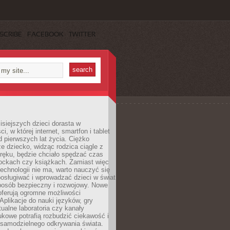
SCRIBE
FACEBOOK
TWITTER
isiejszych dzieci dorasta w
i, w której internet, smartfon i tablet
 pierwszych lat życia. Ciężko
e dziecko, widząc rodzica ciągle z
ręku, będzie chciało spędzać czas
lockach czy książkach. Zamiast więc
echnologii nie ma, warto nauczyć się
osługiwać i wprowadzać dzieci w świat
posób bezpieczny i rozwojowy. Nowe
oferują ogromne możliwości
Aplikacje do nauki języków, gry
tualne laboratoria czy kanały
kowe potrafią rozbudzić ciekawość i
 samodzielnego odkrywania świata.