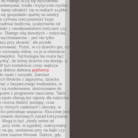
e od małego uczą się wyszukiwać
porównywać źródła i krytycznie myśleć,
lepiej odnaleźć się w realiach szybko
 się gospodarki opartej na wiedzy.
e cyfrowa rzeczywistość kryje
nadmiar bodźców, uzależnienie od
takt z nieodpowiednimi treściami czy
. Dlatego rolą dorosłych – rodziców,
i wychowawców – jest nie tylko
asu przy ekranie”, ale przede
ozmawiać. Pytać, w co dziecko gra, co
m rozmawia online, co je w internecie
 niepokoi. Technologia nie może być
ynką”, do której dziecko ma dostęp, a
 W tym kontekście coraz większe
a dobrze dobrana
platforma
o nauki i rozrywki. Zamiast
ch filmików z algorytmu, dziecko
tać z bezpiecznego środowiska, w
ci są moderowane, dostosowane do
iązane z programem nauczania. Takie
często oferują też raporty dla rodziców,
m można śledzić postępy, czas
y różnych zadaniach i obszary, w
cko potrzebuje wsparcia. Kluczowe jest
cowanie domowych zasad korzystania
i. Mogą to być „strefy wolne od
. przy stole, w sypialni), maksymalny
 na gry, umówione pory na bajki czy
zinne seanse filmowe. Dobrze, gdy