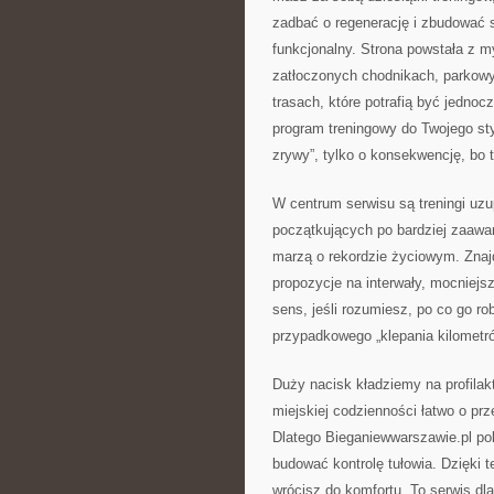
zadbać o regenerację i zbudować 
funkcjonalny. Strona powstała z m
zatłoczonych chodnikach, parkowyc
trasach, które potrafią być jedn
program treningowy do Twojego styl
zrywy”, tylko o konsekwencję, bo t
W centrum serwisu są treningi uzup
początkujących po bardziej zaawan
marzą o rekordzie życiowym. Znaj
propozycje na interwały, mocniejs
sens, jeśli rozumiesz, po co go ro
przypadkowego „klepania kilometr
Duży nacisk kładziemy na profilakt
miejskiej codzienności łatwo o prz
Dlatego Bieganiewwarszawie.pl po
budować kontrolę tułowia. Dzięki 
wrócisz do komfortu. To serwis dla