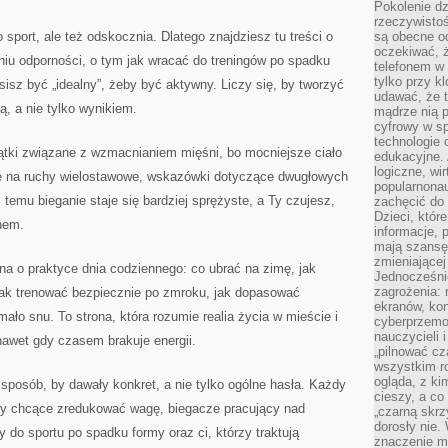
Pokolenie dz
rzeczywistośc
o sport, ale też odskocznia. Dlatego znajdziesz tu treści o
są obecne od
oczekiwać, ż
iu odporności, o tym jak wracać do treningów po spadku
telefonem w 
tylko przy k
sisz być „idealny”, żeby być aktywny. Liczy się, by tworzyć
udawać, że t
ą, a nie tylko wynikiem.
mądrze nią p
cyfrowy w s
technologie 
wątki związane z wzmacnianiem mięśni, bo mocniejsze ciało
edukacyjne. 
logiczne, wir
cje na ruchy wielostawowe, wskazówki dotyczące dwugłowych
popularnonau
i temu bieganie staje się bardziej sprężyste, a Ty czujesz,
zachęcić do
Dzieci, któr
hem.
informacje, 
mają szansę 
zmieniającej
a o praktyce dnia codziennego: co ubrać na zimę, jak
Jednocześni
zagrożenia: 
 jak trenować bezpiecznie po zmroku, jak dopasować
ekranów, kon
ło snu. To strona, która rozumie realia życia w mieście i
cyberprzemoc
nauczycieli 
nawet gdy czasem brakuje energii.
„pilnować cz
wszystkim r
ogląda, z ki
 sposób, by dawały konkret, a nie tylko ogólne hasła. Każdy
cieszy, a co
by chcące zredukować wagę, biegacze pracujący nad
„czarną skrz
dorosły nie.
cy do sportu po spadku formy oraz ci, którzy traktują
znaczenie m