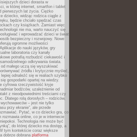
isiejszych dzieci dorasta w
i, w której internet, smartfon i tablet
 pierwszych lat życia. Ciężko
e dziecko, widząc rodzica ciągle z
ręku, będzie chciało spędzać czas
lockach czy książkach. Zamiast więc
echnologii nie ma, warto nauczyć się
osługiwać i wprowadzać dzieci w świat
posób bezpieczny i rozwojowy. Nowe
oferują ogromne możliwości
Aplikacje do nauki języków, gry
tualne laboratoria czy kanały
kowe potrafią rozbudzić ciekawość i
 samodzielnego odkrywania świata.
e od małego uczą się wyszukiwać
porównywać źródła i krytycznie myśleć,
lepiej odnaleźć się w realiach szybko
 się gospodarki opartej na wiedzy.
e cyfrowa rzeczywistość kryje
nadmiar bodźców, uzależnienie od
takt z nieodpowiednimi treściami czy
. Dlatego rolą dorosłych – rodziców,
i wychowawców – jest nie tylko
asu przy ekranie”, ale przede
ozmawiać. Pytać, w co dziecko gra, co
m rozmawia online, co je w internecie
 niepokoi. Technologia nie może być
ynką”, do której dziecko ma dostęp, a
 W tym kontekście coraz większe
a dobrze dobrana
platforma