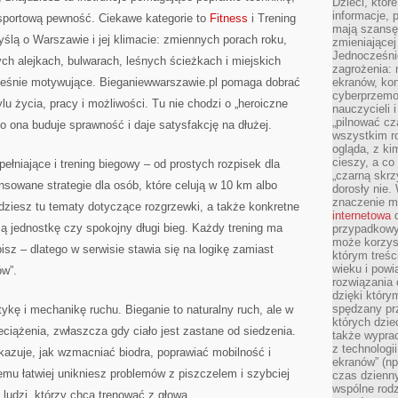
Dzieci, któr
informacje, 
sportową pewność. Ciekawe kategorie to
Fitness
i Trening
mają szansę 
yślą o Warszawie i jej klimacie: zmiennych porach roku,
zmieniającej
Jednocześni
h alejkach, bulwarach, leśnych ścieżkach i miejskich
zagrożenia: 
ocześnie motywujące. Bieganiewwarszawie.pl pomaga dobrać
ekranów, kon
cyberprzemoc
u życia, pracy i możliwości. Tu nie chodzi o „heroiczne
nauczycieli 
„pilnować cz
o ona buduje sprawność i daje satysfakcję na dłużej.
wszystkim r
ogląda, z ki
cieszy, a co
ełniające i trening biegowy – od prostych rozpisek dla
„czarną skrz
sowane strategie dla osób, które celują w 10 km albo
dorosły nie.
znaczenie m
dziesz tu tematy dotyczące rozgrzewki, a także konkretne
internetowa
d
zą jednostkę czy spokojny długi bieg. Każdy trening ma
przypadkowy
może korzys
bisz – dlatego w serwisie stawia się na logikę zamiast
którym treś
wieku i pow
ów”.
rozwiązania 
dzięki który
spędzany prz
ykę i mechanikę ruchu. Bieganie to naturalny ruch, ale w
których dzie
eciążenia, zwłaszcza gdy ciało jest zastane od siedzenia.
także wypra
z technologi
kazuje, jak wzmacniać biodra, poprawiać mobilność i
ekranów” (np
temu łatwiej unikniesz problemów z piszczelem i szybciej
czas dzienny
wspólne rod
 ludzi, którzy chcą trenować z głową.