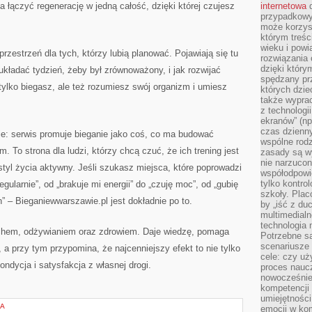
a łączyć regenerację w jedną całość, dzięki której czujesz
internetowa
d
przypadkowy
może korzys
którym treś
wieku i pow
rzestrzeń dla tych, którzy lubią planować. Pojawiają się tu
rozwiązania 
dzięki który
układać tydzień, żeby był zrównoważony, i jak rozwijać
spędzany prz
tylko biegasz, ale też rozumiesz swój organizm i umiesz
których dzie
także wypra
z technologi
ekranów” (np
czas dzienny
ie: serwis promuje bieganie jako coś, co ma budować
wspólne rod
. To strona dla ludzi, którzy chcą czuć, że ich trening jest
zasady są w
nie narzucon
styl życia aktywny. Jeśli szukasz miejsca, które poprowadzi
współodpowie
tylko kontro
egularnie”, od „brakuje mi energii” do „czuję moc”, od „gubię
szkoły. Plac
” – Bieganiewwarszawie.pl jest dokładnie po to.
by „iść z du
multimedialn
technologia 
 ruchem, odżywianiem oraz zdrowiem. Daje wiedzę, pomaga
Potrzebne s
scenariusze 
 a przy tym przypomina, że najcenniejszy efekt to nie tylko
cele: czy uż
ondycja i satysfakcja z własnej drogi.
proces naucz
nowocześnie”
kompetencji
umiejętności
IA
emocji w kom